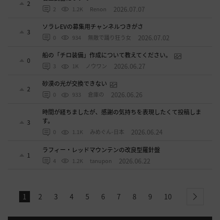
2
2026.07.07
2
1.2K
Renon
ソラレEVの募集用チャンネルつきがさ
3
2026.07.02
0
934
無敵で踊り狂う女
船の「チロ装備」作成について教えてください。
0
2026.06.27
3
1K
ノウワン
砂漠の光が交換できない
2
2026.06.26
0
933
倉庫の
時間が経ちましたが、感謝の気持ちを表現したくて投稿しま
す。
3
2026.06.24
0
1.1K
みめぐん-日本
ラフィー・レッドマウンテンの改良型羅針盤
1
2026.06.22
4
1.2K
tanupon
1
2
3
4
5
6
7
8
9
10
next