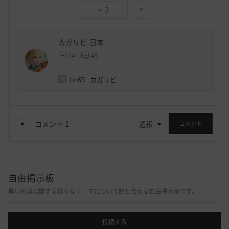
3
カガリビ-日本
14
43
Lv
65
カガリビ
コメント
1
通報
コメント
自由掲示板
黒い砂漠に関する様々なテーマについて話し合える自由掲示板です。
投稿する