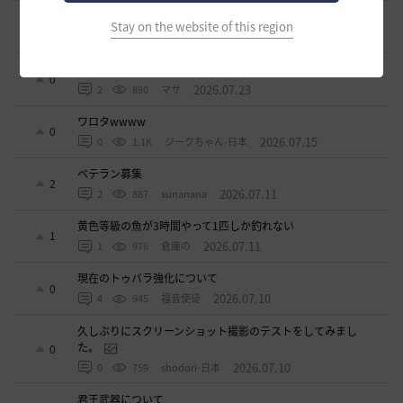
ドーサやソーサレスの無敵踊りについて
Stay on the website of this region
3
2026.07.23
0
850
無敵で踊り狂う女
立ち聞きについて
0
2026.07.23
2
890
マサ
ワロタwwww
0
2026.07.15
0
1.1K
ジークちゃん-日本
ベテラン募集
2
2026.07.11
2
887
sunanana
黄色等級の魚が3時間やって1匹しか釣れない
1
2026.07.11
1
976
倉庫の
現在のトゥバラ強化について
0
2026.07.10
4
945
福音使徒
久しぶりにスクリーンショット撮影のテストをしてみまし
た。
0
2026.07.10
0
759
shodori-日本
君王武器について