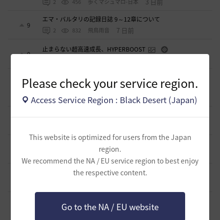
3 日前
2
456
歩くマシュマロ-日本
エマ・バルタリの記録日誌 9～12章について
9
7 日前
2
832
飛鳥雨音
止まらない超高速成長、HYPERBOOST
0
8 日前
0
1K
黒い砂漠
【ギルド名声】2026ハイデル宴会スクショ【どうなる？】
Please check your service region.
（2026年ギルド名声アプデリンク追記）
4
2026.07.27
0
881
セルベリア
Access Service Region : Black Desert (Japan)
「怪しい袋」
1
2026.07.24
0
1K
ノウワン
This website is optimized for users from the Japan
波に乗って流れ着いた宝の地図の場所
region.
2
2026.07.24
2
927
倉庫の
We recommend the NA / EU service region to best enjoy
週間イベントについて
the respective content.
1
2026.07.24
1
797
マサ
ベテラン＆ルーキー クーポン配布
Go to the NA / EU website
0
2026.07.24
0
772
飛鳥雨音