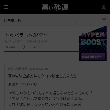
全
体
自由掲示板
トゥバラ→沈黙強化
カガリビ-日本
2025.08.28 17:57
2444
1
3
共有する
お
気
最近の修正日時 :
2025.08.28 17:57
に
入
真VI以降全部天井でクロン破産したんだが
り
あまりにもひどい
18％も17％も14％もすべて通らないとかあるのか？
さすがにこれは文句のひとつもつけたくなる。
これ沈黙防具そろってない人への罠だろ運営