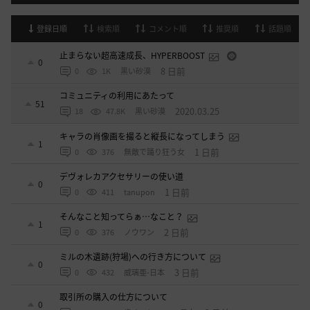
登録日順
検索順
コメント順
推奨順
話題順
止まらない超高速成長、HYPERBOOST
0
8 日前
0
1K
黒い砂漠
コミュニティの利用にあたって
51
2020.03.25
18
47.8K
黒い砂漠
キャラの肖像画を撮ると縦長になってしまう
1
1 日前
0
376
無敵で踊り狂う女
デヴォレカアクセサリーの使い道
0
1 日前
0
411
tanupon
そんなこと知ってらぁ…なこと？
1
2 日前
0
376
ノウワン
ミルの木遺跡(狩場)への行き方について
0
3 日前
0
432
威璃亜-日本
取引所の購入の仕方について
0