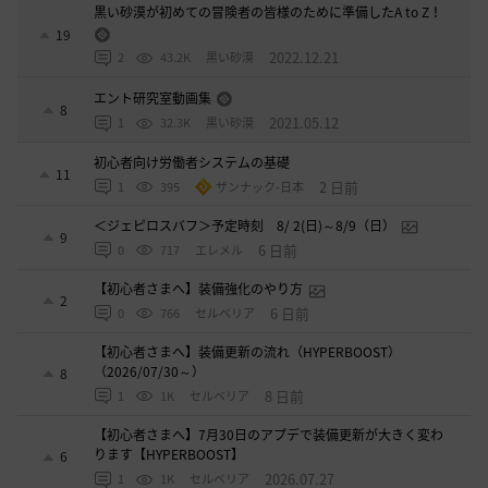
黒い砂漠が初めての冒険者の皆様のために準備したA to Z！
19
2022.12.21
2
43.2K
黒い砂漠
エント研究室動画集
8
2021.05.12
1
32.3K
黒い砂漠
初心者向け労働者システムの基礎
11
2 日前
1
395
ザンナック-日本
＜ジェピロスバフ＞予定時刻 8/ 2(日)～8/9（日）
9
6 日前
0
717
エレメル
【初心者さまへ】装備強化のやり方
2
6 日前
0
766
セルベリア
【初心者さまへ】装備更新の流れ（HYPERBOOST）
（2026/07/30～）
8
8 日前
1
1K
セルベリア
【初心者さまへ】7月30日のアプデで装備更新が大きく変わ
ります【HYPERBOOST】
6
2026.07.27
1
1K
セルベリア