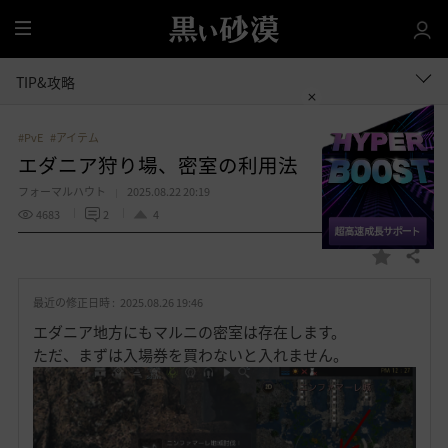
全
体
TIP&攻略
#PvE
#アイテム
エダニア狩り場、密室の利用法
フォーマルハウト
2025.08.22 20:19
4683
2
4
共有する
お
気
最近の修正日時 :
2025.08.26 19:46
に
入
エダニア地方にもマルニの密室は存在します。
り
ただ、まずは入場券を買わないと入れません。