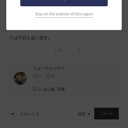
（再び入場券を買わない限り）不可能。
・再入場のクールタイム５分を経過した後なら、制限な
Stay on the website of this region
く入場券を使って中に入れる。（チャージタイムなし）
※ちなみにこの入場券料が、各地域エダナの王の収入に
なります。
では今日も良い旅を。
4
フォーマルハウト
61
96
Lv
非公開
砂鷺
コメント
2
通報
コメント