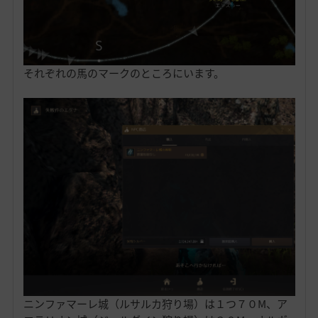
それぞれの馬のマークのところにいます。
ニンファマーレ城（ルサルカ狩り場）は１つ７０M、ア