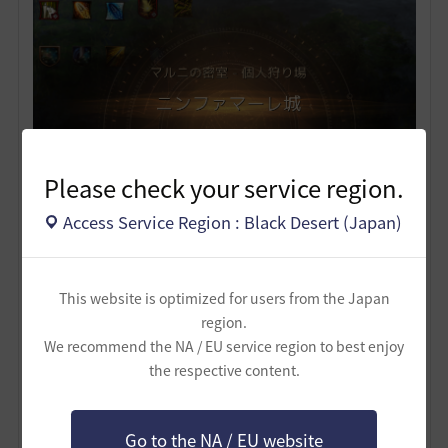
Please check your service region.
Access Service Region : Black Desert (Japan)
あとは既存密室と同じです。
This website is optimized for users from the Japan
エダニア狩り場は上位狩り場ということもあり、人との
region.
狩り場取り合いは嫌だな、という方などに向けて。
We recommend the NA / EU service region to best enjoy
注意点。
the respective content.
・入場券を買わないと入れない。
・入場券により入れる時間は１時間５分と固定。
・途中で外に出たら（死亡など含む）再び入ることは
Go to the NA / EU website