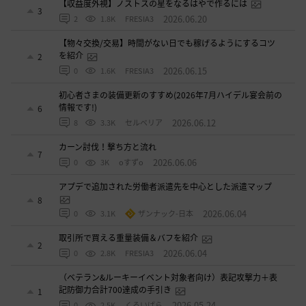
【収益度外視】ノストスの星をなるはやで作るには
3
2026.06.20
2
1.8K
FRESIA3
【物々交換/交易】時間がない日でも稼げるようにするコツ
を紹介
2
2026.06.15
0
1.6K
FRESIA3
初心者さまの装備更新のすすめ(2026年7月ハイデル宴会前の
情報です!)
6
2026.06.12
8
3.3K
セルベリア
カーン討伐！撃ち方と流れ
7
2026.06.06
0
3K
oすずo
アプデで追加された労働者派遣先を中心とした派遣マップ
8
2026.06.04
0
3.1K
ザンナック-日本
取引所で買える重量装備＆バフを紹介
2
2026.06.04
0
2.8K
FRESIA3
（ベテラン&ルーキーイベント対象者向け）表記攻撃力＋表
記防御力合計700達成の手引き
1
2026.05.24
0
2.5K
くろいばら