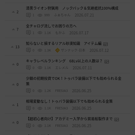
漆黒ライオン狩猟用 ノックバック＆気絶抵抗100%構成
2
2026.07.21
1
999
ふぁちゃん
全チャログ流しでお困りの方へ
7
2026.07.17
1
1.1K
もかふ
知らないと損するリアル砂漠知識 アイテム編
13
2026.07.12
0
1.3K
ザンナック-日本
キャラレベルランキング 68Lv以上の人数は？
0
2026.07.11
0
1.1K
エレメル
少額の初期投資でOK！トゥバラ装備以下でも始められる金
策
0
2026.06.25
0
1.2K
FRESIA3
相場変動なし！トゥバラ装備以下でも始められる金策
1
2026.06.25
0
1.1K
FRESIA3
【超初心者向け】アカデミー入学から貿易船製作まで
0
2026.06.25
0
1.1K
FRESIA3