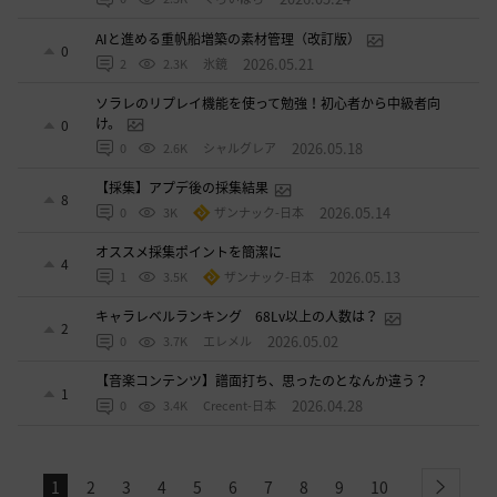
AIと進める重帆船増築の素材管理（改訂版）
0
2026.05.21
2
2.3K
氷鏡
ソラレのリプレイ機能を使って勉強！初心者から中級者向
け。
0
2026.05.18
0
2.6K
シャルグレア
【採集】アプデ後の採集結果
8
2026.05.14
0
3K
ザンナック-日本
オススメ採集ポイントを簡潔に
4
2026.05.13
1
3.5K
ザンナック-日本
キャラレベルランキング 68Lv以上の人数は？
2
2026.05.02
0
3.7K
エレメル
【音楽コンテンツ】譜面打ち、思ったのとなんか違う？
1
2026.04.28
0
3.4K
Crecent-日本
1
2
3
4
5
6
7
8
9
10
next