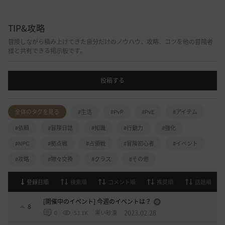
TIP&攻略
冒険しながら積み上げてきた自分だけのノウハウ、攻略、コツを他の冒険者
様と共有できる掲示板です。
投稿する
全体のタグを見る
#生活
#PvP
#PvE
#アイテム
#依頼
#冒険日誌
#知識
#行動力
#強化
#NPC
#拠点戦
#占領戦
#冒険初心者
#イベント
#攻略
#物々交換
#クラス
#その他
登録日順
検索順
コメント順
推奨順
話題順
[開催中のイベント] 今週のイベントは？
8
2023.02.28
0
53.1K
黒い砂漠