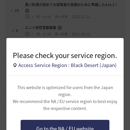
黒い砂漠が初めての冒険者の皆様のために準備したA to Z！
19
2022.12.21
2
43.2K
黒い砂漠
エント研究室動画集
8
2021.05.12
1
32.3K
黒い砂漠
初心者向け労働者システムの基礎
11
1 日前
1
357
ザンナック-日本
Please check your service region.
＜ジェピロスバフ＞予定時刻 8/ 2(日)～8/9（日）
Access Service Region : Black Desert (Japan)
9
5 日前
0
706
エレメル
【初心者さまへ】装備強化のやり方
2
6 日前
0
742
セルベリア
This website is optimized for users from the Japan
region.
【初心者さまへ】装備更新の流れ（HYPERBOOST）
（2026/07/30～）
8
We recommend the NA / EU service region to best enjoy
7 日前
1
999
セルベリア
the respective content.
【初心者さまへ】7月30日のアプデで装備更新が大きく変わ
ります【HYPERBOOST】
6
Go to the NA / EU website
2026.07.27
1
1K
セルベリア