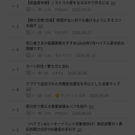
【収益度外視】ノストスの星をなるはやで作るには
3
2026.06.20
2
1.8K
FRESIA3
【物々交換/交易】時間がない日でも稼げるようにするコツ
を紹介
2
2026.06.15
0
1.6K
FRESIA3
初心者さまの装備更新のすすめ(2026年7月ハイデル宴会前の
情報です!)
6
2026.06.12
8
3.3K
セルベリア
カーン討伐！撃ち方と流れ
7
2026.06.06
0
3K
oすずo
アプデで追加された労働者派遣先を中心とした派遣マップ
8
2026.06.04
0
3.1K
ザンナック-日本
取引所で買える重量装備＆バフを紹介
2
2026.06.04
0
2.8K
FRESIA3
（ベテラン&ルーキーイベント対象者向け）表記攻撃力＋表
記防御力合計700達成の手引き
1