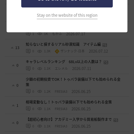
漆黒ライオン狩猟用 ノックバック＆気絶抵抗100%構成
2
Stay on the website of this region
2026.07.21
1
995
ふぁちゃん
全チャログ流しでお困りの方へ
7
2026.07.17
1
1K
もかふ
知らないと損するリアル砂漠知識 アイテム編
13
2026.07.12
0
1.3K
ザンナック-日本
キャラレベルランキング 68Lv以上の人数は？
0
2026.07.11
0
1.1K
エレメル
少額の初期投資でOK！トゥバラ装備以下でも始められる金
策
0
2026.06.25
0
1.2K
FRESIA3
相場変動なし！トゥバラ装備以下でも始められる金策
1
2026.06.25
0
1.1K
FRESIA3
【超初心者向け】アカデミー入学から貿易船製作まで
0
2026.06.25
0
1.1K
FRESIA3