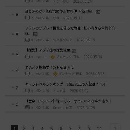
2026.05.24
0
2.5K
くろいばら
AIと進める重帆船増築の素材管理（改訂版）
0
2026.05.21
2
2.3K
氷鏡
ソラレのリプレイ機能を使って勉強！初心者から中級者向
け。
0
2026.05.18
0
2.6K
シャルグレア
【採集】アプデ後の採集結果
8
2026.05.14
0
3K
ザンナック-日本
オススメ採集ポイントを簡潔に
4
2026.05.13
1
3.5K
ザンナック-日本
キャラレベルランキング 68Lv以上の人数は？
2
2026.05.02
0
3.7K
エレメル
【音楽コンテンツ】譜面打ち、思ったのとなんか違う？
1
2026.04.28
0
3.4K
Crecent-日本
1
2
3
4
5
6
7
8
9
10