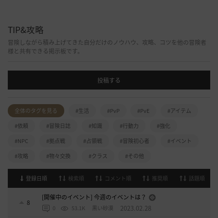
TIP&攻略
冒険しながら積み上げてきた自分だけのノウハウ、攻略、コツを他の冒険者
様と共有できる掲示板です。
投稿する
全体のタグを見る
#生活
#PvP
#PvE
#アイテム
#依頼
#冒険日誌
#知識
#行動力
#強化
#NPC
#拠点戦
#占領戦
#冒険初心者
#イベント
#攻略
#物々交換
#クラス
#その他
登録日順
検索順
コメント順
推奨順
話題順
[開催中のイベント] 今週のイベントは？
8
2023.02.28
0
53.1K
黒い砂漠