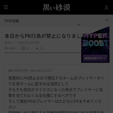
全
体
TIP&攻略
本日からPK行為が禁止になりました
もかふ
2025.08.22 15:59
4769
14
23
共有する
お
気
最近の修正日時 :
2025.08.22 23:19
に
入
実質的にPK禁止なので現在アカネームのプレイヤーすべ
り
てを青ネームに直すのは当然として
そもそも性向がマイナスになった時点でプレイヤーに攻
撃を当てれなくなる仕様にするべきです
そして現在PKのプレイヤーはただちにPKをやめてくだ
さい
狩場争いから発生する同等装備限定のPK以外は迷惑行為