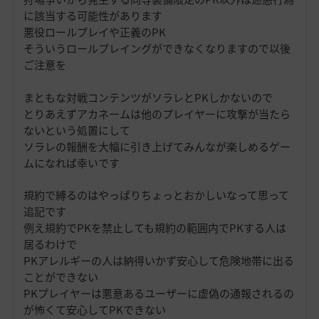
に該当する可能性があります
悪役ロールプレイや正義のPK
そういうロールプレイングができなくなりますので以後
ご注意を
まともな対戦コンテンツがソラレとPKしかないので
とりあえずアカネームは他のプレイヤーに攻撃が当たら
ないという処置にして
ソラレの報酬を大幅に引き上げてみんなが楽しめるゲー
ムになれば幸いです
規約で縛るのはやっぱりちょっとおかしいなって思って
追記です
例え規約でPKを禁止しても規約の範囲内でPKする人は
居るわけで
PKアレルギーの人は納得いかず安心して危険地帯に出る
ことができない
PKプレイヤーは悪意あるユーザーに虚偽の通報されるの
が怖くて安心してPKできない