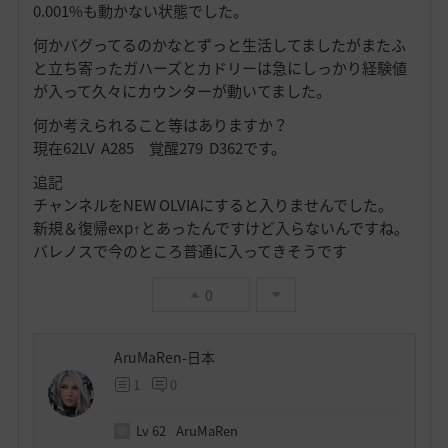
0.001%も動かない状態でした。
何かバグってるのかなとずっと生活してましたがまたふ
と立ち寄ったガハーズとカドリーは急にしっかり経験値
が入って久々にカウンターが動いてました。
何か考えられること等はありますか？
現在62LV A285 覚醒279 D362です。
追記
チャンネルをNEW OLVIAにすると入りませんでした。
新規＆復帰exp↑とあったんですけど入らないんですね。
バレノスで今のところ普通に入ってきそうです
0
AruMaRen-日本
1
0
Lv
62
AruMaRen