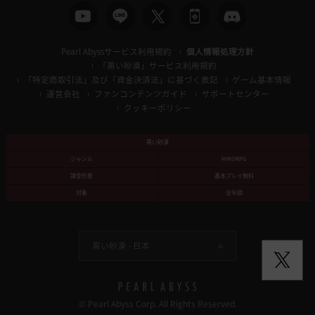
Pearl Abyssサービス利用規約
個人情報処理方針
「黒い砂漠」サービス利用規約
「特定商取引法」及び「資金決済法」に基づく表記
ゲーム基本情報
運営会社
ファンコンテンツガイド
サポートセンター
クッキーポリシー
黒い砂漠
ジャンル
MMORPG
課金形態
基本プレイ無料
対象
全年齢
黒い砂漠 -
日本
© Pearl Abyss Corp. All Rights Reserved.