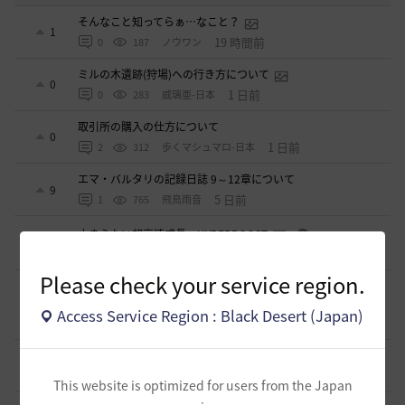
そんなこと知ってらぁ…なこと？
1
19 時間前
0
187
ノウワン
ミルの木遺跡(狩場)への行き方について
0
1 日前
0
283
威璃亜-日本
取引所の購入の仕方について
0
1 日前
2
312
歩くマシュマロ-日本
エマ・バルタリの記録日誌 9～12章について
9
5 日前
1
765
飛鳥雨音
止まらない超高速成長、HYPERBOOST
0
6 日前
0
942
黒い砂漠
Please check your service region.
【ギルド名声】2026ハイデル宴会スクショ【どうなる？】
（2026年ギルド名声アプデリンク追記）
4
Access Service Region : Black Desert (Japan)
2026.07.27
0
861
セルベリア
「怪しい袋」
1
2026.07.24
0
993
ノウワン
This website is optimized for users from the Japan