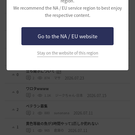
region.
波に乗って流れ着いた宝の地図の場所
2
We recommend the NA / EU service region to best enjoy
2026.07.24
2
904
倉庫の
the respective content.
週間イベントについて
1
2026.07.24
1
776
マサ
Go to the NA / EU website
ベテラン＆ルーキー クーポン配布
0
2026.07.24
0
750
飛鳥雨音
Stay on the website of this region
ドーサやソーサレスの無敵踊りについて
3
2026.07.23
0
825
無敵で踊り狂う女
立ち聞きについて
0
2026.07.23
2
874
マサ
ワロタwwww
0
2026.07.15
0
1.1K
ジークちゃん-日本
ベテラン募集
2
2026.07.11
2
880
sunanana
黄色等級の魚が3時間やって1匹しか釣れない
1
2026.07.11
1
965
倉庫の