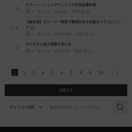
ラフィー・レッドマウンテンの改良型羅針盤
1
2026.06.22
4
1.2K
tanupon
【解決済】ストーリー解放で獲得出来る武器ボックスについ
て
1
2026.06.14
2
2.2K
RiAUltifight
クログダル馬が攻撃を受ける
1
2026.06.11
2
3.1K
UKey-日本
1
2
3
4
5
6
7
8
9
10
next
投稿する
検
索