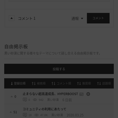
コメント
1
通報
コメント
自由掲示板
黒い砂漠に関する様々なテーマについて話し合える自由掲示板です。
投稿する
登録日順
検索順
コメント順
推奨順
話題順
止まらない超高速成長、HYPERBOOST
0
6 日前
0
942
黒い砂漠
コミュニティの利用にあたって
51
2020.03.25
18
47.8K
黒い砂漠