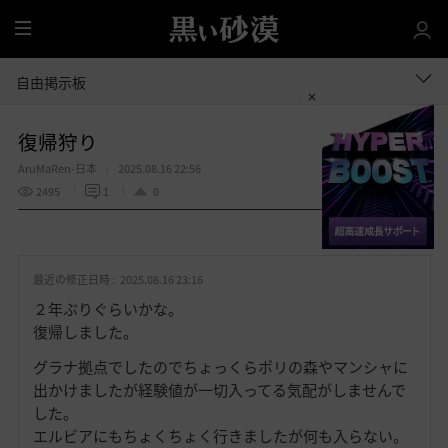
全
体
自由掲示板
復帰狩り
AruMaRen-日本
2025.08.16 22:56
2495
1
0
共有する
お
気
最近の修正日時 :
2025.08.16 23:16
に
入
２年ぶりぐらいかな。
り
復帰しました。
グラナ拠点でしたのでちょっくらポリの森やマンシャに
出かけましたが経験値が一切入ってる気配がしませんで
した。
エルビアにもちょくちょく行きましたが何も入らない。