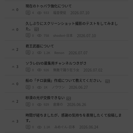
現在のトゥバラ強化について
0
2026.07.10
4
933
福音使徒
久しぶりにスクリーンショット撮影のテストをしてみまし
た。
0
2026.07.10
0
758
shodori-日本
君王武器について
2
2026.07.07
2
1.2K
Renon
ソラレEVの募集用チャンネルつきがさ
3
2026.07.02
0
926
無敵で踊り狂う女
船の「チロ装備」作成について教えてください。
0
2026.06.27
3
1K
ノウワン
砂漠の光が交換できない
2
2026.06.26
0
929
倉庫の
時間が経ちましたが、感謝の気持ちを表現したくて投稿しま
す。
3
2026.06.24
0
1.1K
みめぐん-日本