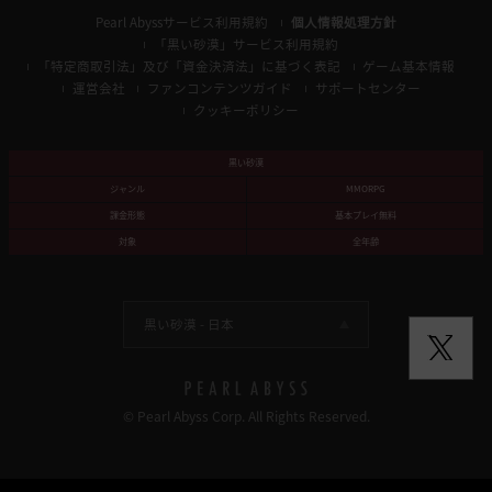
Pearl Abyssサービス利用規約
個人情報処理方針
「黒い砂漠」サービス利用規約
「特定商取引法」及び「資金決済法」に基づく表記
ゲーム基本情報
運営会社
ファンコンテンツガイド
サポートセンター
クッキーポリシー
黒い砂漠
ジャンル
MMORPG
課金形態
基本プレイ無料
対象
全年齢
黒い砂漠 -
日本
© Pearl Abyss Corp. All Rights Reserved.