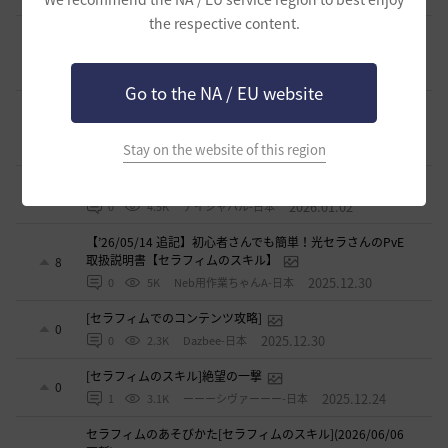
the respective content.
覚醒メグ スキル紹介＆簡易コンボ集 Vol.2 覚醒武器編
1
2026.02.15
1
4.1K
さすらいの旅人
Go to the NA / EU website
覚醒メグ スキル紹介＆簡易コンボ集 Vol.1 メイン武器編
0
2026.02.13
1
4.2K
さすらいの旅人
Stay on the website of this region
覚醒WTから伝承に切り替えた際の所感
2
2026.01.02
0
4.5K
アイシャハル-日本
【’26/05/14 追記】初心者さんでも簡単！光セラさんのPvE
取扱説明書【セラフィムのスキル】
8
2025.12.30
0
5K
Neb用作業ちゃんA-日本
[セラフィムでのコンテンツ攻略]
0
2025.12.30
0
2.3K
Dazbee-日本
[セラフィムのスキル]絶望の一撃
0
2025.12.24
1
3.1K
ーーーシヴァーーー-日本
セラフィムのあそびかた[セラフィムのスキル](2026/06/06