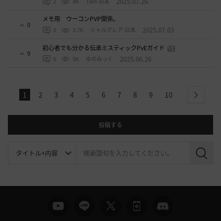
2025.07.26
2
4K
Tam-日本
メモ用 ウーコンPVP関係。
0
2025.07.03
0
3.7K
シャルグレア-日本
初心者でも分かる伝承ミスティックPvEガイド
9
2025.06.26
0
5K
ゆのみっく
1
2
3
4
5
6
7
8
9
10
next
投稿する
検
索