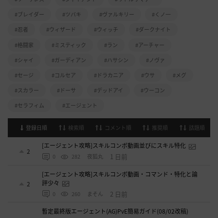
#ブレイダー
#ツバキ
#ヴァルキリー
#くノ一
#忍者
#ウィザード
#ウィッチ
#ダークナイト
#格闘家
#ミスティック
#ラン
#アーチャー
#シャイ
#ガーディアン
#ハサシン
#ノヴァ
#セージ
#コルセア
#ドラカニア
#ウサ
#メグ
#スカラー
#ドーサ
#デッドアイ
#ウーコン
#セラフィム
#エージェント
登録日順
検索順
コメント順
推奨順
話題順
[エージェント攻略]スキルコンボ動画並びにスキル特化
2
1 日前
0
282
夜狐丸
[エージェント攻略]スキルコンボ動画・コマンド・特化と論
評少々
2
2 日前
0
260
まそん
暫定最終版エージェント(AG)PvE簡易ガイド(08/02改稿)