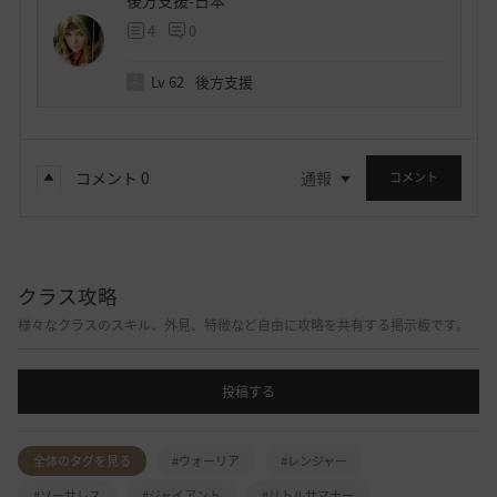
後方支援-日本
4
0
Lv
62
後方支援
コメント
0
通報
コメント
クラス攻略
様々なクラスのスキル、外見、特徴など自由に攻略を共有する掲示板です。
投稿する
全体のタグを見る
#ウォーリア
#レンジャー
#ソーサレス
#ジャイアント
#リトルサマナー