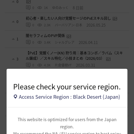
0
8 日前
0
1K
ゆのみっく
初心者・楽したい人向け覚醒セージのPvEスキル回し
0
2026.05.25
0
2.3K
バ一バリアン-日本
闇セラフィムのPVP関係
1
2026.04.11
0
3.4K
シャルグレア
【PvE】覚醒くノ一(KN) 狩り用：基本コンボ／ラバム（スキ
ル錬成）／スキル特化／小技まとめ（2026/03）
3
2026.03.31
0
4.3K
片倉優樹VT
【PvE】伝承ウィッチ無限コンボの引用【覚醒ウィッチ/伝承
ウィザード/覚醒ウサ】※3/31更新
9
Please check your service region.
2026.03.10
0
6.1K
アイシャハル-日本
Access Service Region : Black Desert (Japan)
【PvE】デッドアイ(DE) 狩り用：基本コンボ／ラバム（スキ
ル錬成）／スキル特化／小技まとめ（2026/02）
5
2026.02.27
0
3.6K
片倉優樹VT
This website is optimized for users from the Japan
コルセアの奪われた歴史 黒い砂漠史上１ではないだろ
region.
うか
4
2026.02.16
We recommend the NA / EU service region to best enjoy
1
2.7K
もんもんもん