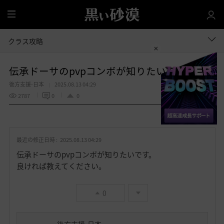
全
体
クラス攻略
伝承ドーサのpvpコンボが知りたいです。
後方支援-日本
2025.08.13 04:29
2787
0
0
共有する
お
気
最近の修正日時 :
2025.08.13 04:29
に
入
伝承ドーサのpvpコンボが知りたいです。
り
良ければ教えてください。
0