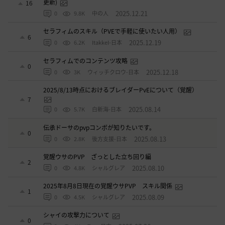
更新)
16
2025.12.21
0
9.8K
中の人
セラフィムのスキル（PVEで手軽に使いたい人用）
6
2025.12.19
0
6.2K
ItakkeI-日本
セラフィムでのコンテンツ攻略
0
2025.12.18
0
3K
ウィッチクロウ-日本
2025/8/13時点におけるブレイダーPvEについて（覚醒）
7
2025.08.14
0
5.7K
白斬海-日本
伝承ドーサのpvpコンボが知りたいです。
0
2025.08.13
0
2.8K
後方支援-日本
覚醒ウサのPVP ざっとした立ち回り編
2
2025.08.10
0
4.8K
シャルグレア
2025年8月8日現在の覚醒ウサPVP スキル関係
1
2025.08.09
0
4.5K
シャルグレア
シャイの攻撃力について
0