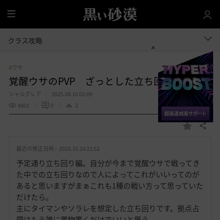
全
体
クラス攻略
#ウサ
覚醒ウサのPVP ざっとした立ち回り編
シャルグレア
2025.08.10 02:09
4801
0
2
共有する
お
気
最近の修正日時 :
2025.10.16 22:52
に
入
予定通り立ち回り編。自分が今まで覚醒ウサで戦ってき
り
た中での立ち回りなので人によってこれがいいってのが
あると思いますがまぁこれも1種の戦い方って思っていた
だけたら。
主にタイマンやソラレを想定した立ち回りです。拠点占
領はもう雑に置物置くだけでいいと思う。