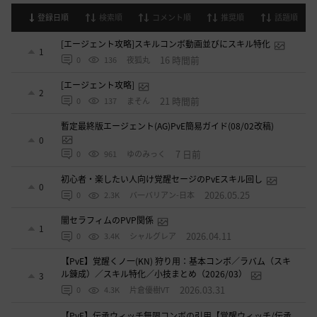
登録日順
検索順
コメント順
推奨順
話題順
[エージェント攻略]スキルコンボ動画並びにスキル特化
1
16 時間前
0
136
夜狐丸
[エージェント攻略]
2
21 時間前
0
137
まそん
暫定最終版エージェント(AG)PvE簡易ガイド(08/02改稿)
0
7 日前
0
961
ゆのみっく
初心者・楽したい人向け覚醒セージのPvEスキル回し
0
2026.05.25
0
2.3K
バ一バリアン-日本
闇セラフィムのPVP関係
1
2026.04.11
0
3.4K
シャルグレア
【PvE】覚醒くノ一(KN) 狩り用：基本コンボ／ラバム（スキ
ル錬成）／スキル特化／小技まとめ（2026/03）
3
2026.03.31
0
4.3K
片倉優樹VT
【PvE】伝承ウィッチ無限コンボの引用【覚醒ウィッチ/伝承