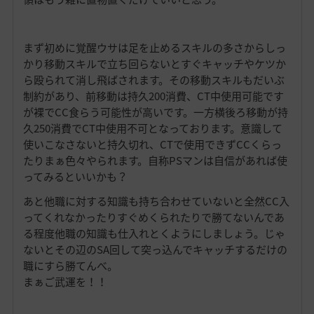
まず初めに覚醒ウサは足を止めるスキルの多さからしっ
かり移動スキルで立ち回らないとすぐキャッチやケツか
ら殴られて消し飛ばされます。その移動スキルもだいぶ
制約があり、前移動は持久200消費、CT中使用可能です
が裸でCC食らう可能性が高いです。一方横後ろ移動が持
久250消費でCT中使用不可となっております。意識して
使いこなさないと持久切れ、CTで使用できずCCくらっ
たりまぁ色々やられます。自称PSマンは自信があれば使
ってみるといいかも？
あと他職に対する知識も持ち合わせていないと全然CC入
ってくれなかったりすぐめくられたりで勝てないんであ
る程度他職の知識も仕入れとくようにしましょう。じゃ
ないとその辺のSA回して突っ込んでキャッチするだけの
職にすら勝てんべ。
まぁご武運を！！