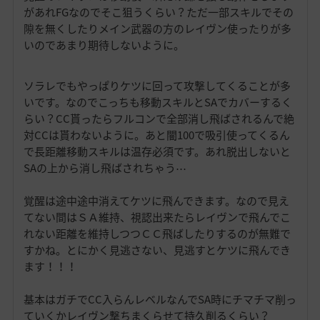
があれFGなのでそこ狙うくらい？ただ一部スキルでその
隙を無くしたりメイン武器の方のレイヴン使ったりが多
いのであまり期待しないように。
ソラレでもやっぱりケツに回って攻撃してくることが多
いです。なのでこっちも移動スキルとSAでカバーするく
らい？CC貰ったらフルコンで全部消し飛ばされるんで絶
対CCは貰わないように。あと闇100で吸引使ってくるん
で長距離移動スキルは温存必須です。あれ脱出しないと
SAの上から消し飛ばされちゃう⋯
覚醒は途中途中消えてケツに飛んできます。なので見え
てない間はＳＡ維持、視認出来たらレイヴンで飛んでこ
れない距離を維持しつつＣＣ飛ばしたりするのが無難で
すかね。とにかく見逃さない、見逃すとケツに飛んでき
ます！！！
基本はガチでCC入らんレベルなんでSA時にチマチマ削っ
ていくかレイヴン撃ちまくらせて持久削るくらい？