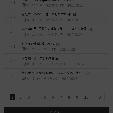
0
2025.08.13
0
2.8K
後方支援-日本
覚醒ウサのPVP ざっとした立ち回り編
2
2025.08.10
0
4.8K
シャルグレア
2025年8月8日現在の覚醒ウサPVP スキル関係
1
2025.08.09
0
4.5K
シャルグレア
シャイの攻撃力について
0
2025.07.26
2
4K
Tam-日本
メモ用 ウーコンPVP関係。
0
2025.07.03
0
3.7K
シャルグレア-日本
初心者でも分かる伝承ミスティックPvEガイド
9
2025.06.26
0
5K
ゆのみっく
1
2
3
4
5
6
7
8
9
10
next
投稿する