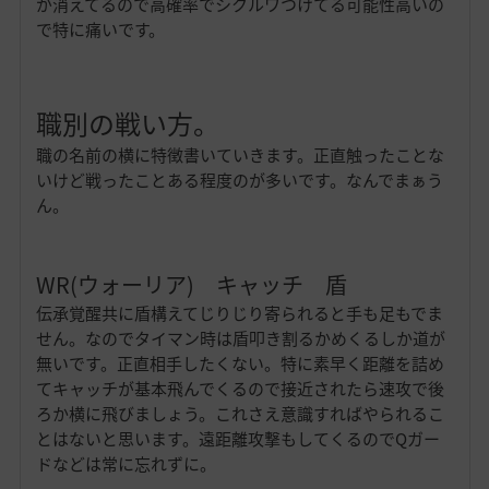
が消えてるので高確率でシクルワつけてる可能性高いの
で特に痛いです。
職別の戦い方。
職の名前の横に特徴書いていきます。正直触ったことな
いけど戦ったことある程度のが多いです。なんでまぁう
ん。
WR(ウォーリア) キャッチ 盾
伝承覚醒共に盾構えてじりじり寄られると手も足もでま
せん。なのでタイマン時は盾叩き割るかめくるしか道が
無いです。正直相手したくない。特に素早く距離を詰め
てキャッチが基本飛んでくるので接近されたら速攻で後
ろか横に飛びましょう。これさえ意識すればやられるこ
とはないと思います。遠距離攻撃もしてくるのでQガー
ドなどは常に忘れずに。