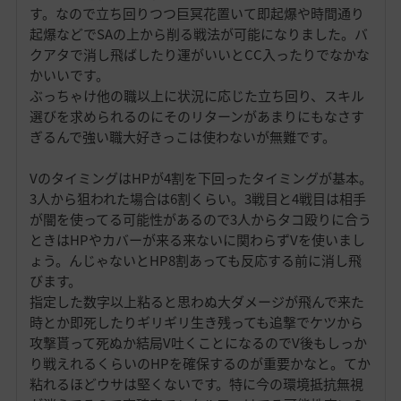
す。なので立ち回りつつ巨冥花置いて即起爆や時間通り
起爆などでSAの上から削る戦法が可能になりました。バ
クアタで消し飛ばしたり運がいいとCC入ったりでなかな
かいいです。
ぶっちゃけ他の職以上に状況に応じた立ち回り、スキル
選びを求められるのにそのリターンがあまりにもなさす
ぎるんで強い職大好きっこは使わないが無難です。
VのタイミングはHPが4割を下回ったタイミングが基本。
3人から狙われた場合は6割くらい。3戦目と4戦目は相手
が闇を使ってる可能性があるので3人からタコ殴りに合う
ときはHPやカバーが来る来ないに関わらずVを使いまし
ょう。んじゃないとHP8割あっても反応する前に消し飛
びます。
指定した数字以上粘ると思わぬ大ダメージが飛んで来た
時とか即死したりギリギリ生き残っても追撃でケツから
攻撃貰って死ぬか結局V吐くことになるのでV後もしっか
り戦えれるくらいのHPを確保するのが重要かなと。てか
粘れるほどウサは堅くないです。特に今の環境抵抗無視