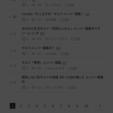
2 日前
0
428
花ノひろみん
Cerchio（ちぇるきお）ギルドメンバー募集！
20
2 日前
0
513
桃咲姫菓
ほのぼの生活ギルド「天狐もふもふ」メンバー募集中です
(〃･ω･ﾉ)ﾉ 💕
2
2 日前
0
536
まっしろくろすけ
ギルドメンバー募集中！
1
2 日前
0
561
swordEX
ギルド「夢現」メンバー募集
1
2 日前
0
541
いなoscar-日本
戦争しない系ギルドの老舗【ぼっち民の集い】メンバー募集
中
1
3 日前
0
612
ポキィル-日本
1
2
3
4
5
6
7
8
9
10
next