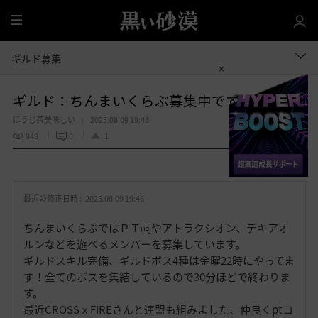
全
体
ギルド募集
ギルド：ちんまいくらぶ募集中です
ほうじ茶美味しい
2025.08.09 19:46
948
0
1
共有する
お
気
最近の修正日時 :
2025.08.09 19:46
に
入
ちんまいくらぶではＰＴ祠やアトラクシオン、デキアオ
り
ルンなどを遊べるメンバーを募集しています。
ギルドスキル完備、ギルドボス4種は金曜22時にやってま
す！全てのボスを集結しているので30分ほどで終わりま
す。
最近CROSSⅹFIREさんと連盟も組みました、仲良くptコ