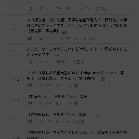
ノ
1
1 日前
0
187
アセロラオニオン-日本
🌸【初心者・復帰歓迎】丁寧な運営が魅力！「夢見隊」で素
敵な黒い砂漠ライフを。ベテランさんも定住地として歓迎💖
1
【夢見草・夢見月】
1 日前
0
191
PinkyURO-日本
メンバーの「これやりたい」を叶えます！ 小型ギルドゆに
ぶぇーるです！
1
1 日前
0
390
酒飲み共
まったり楽しめる超大型ギルド【Ring Origin】メンバー募
集！！お試し加入、スキル・バフ目的OK！
2
1 日前
0
386
のこ
【TrueWinter】ギルドメンバー募集
3
1 日前
0
343
倉葉
【猫の恩返し】ギルドメンバー募集！！
1
1 日前
0
406
ーレンー
【夢の結びめ】ワイワイ楽しめるメンバー募集中！🩷🧡💛💚
💙🩵💜
2