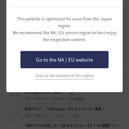
2
9 時間前
4
108
GDまっきぃ-日本
〈浅井軍〉配信を見ながらまったり黒い砂漠 少人数ギルメン
This website is optimized for users from the Japan
募集！
1
region.
12 時間前
0
102
浅井ジークフリード-日本
We recommend the NA / EU service region to best enjoy
※少数の募集となります 小規模ギルド【待機中】ギルメン
the respective content.
募集のご案内
1
19 時間前
0
157
saltNaCl-日本
🌸「今日も誰もいない…」そんなギルドに疲れた方へ
Go to the NA / EU website
1
19 時間前
0
194
まそん
LevelUP メンバー募集
Stay on the website of this region
1
21 時間前
0
153
ドゥジュ-日本
Ermitageギルメン募集！！
1
23 時間前
0
169
swordEX
新設ギルド 「Shmurda」立ち上げメンバー募集！
1
1 日前
0
181
いなドン
~各PTｺﾝﾃﾝﾂも楽しむ~【あせろらじゅーす】ｷﾞﾙﾒﾝ募集(ﾟ∀ﾟ)