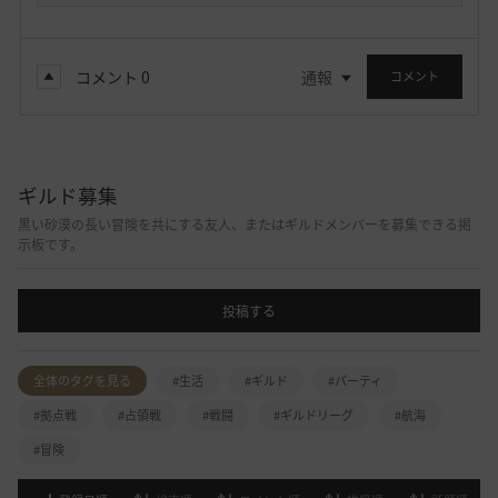
コメント
0
通報
コメント
ギルド募集
黒い砂漠の長い冒険を共にする友人、またはギルドメンバーを募集できる掲
示板です。
投稿する
全体のタグを見る
#生活
#ギルド
#パーティ
#拠点戦
#占領戦
#戦闘
#ギルドリーグ
#航海
#冒険