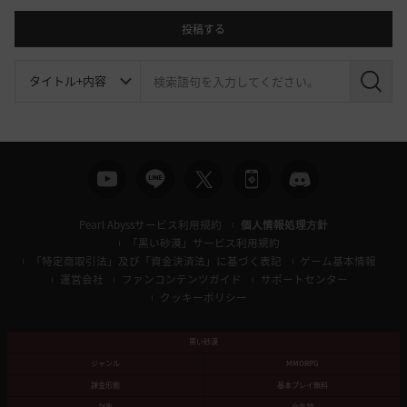
投稿する
検
索
Pearl Abyssサービス利用規約
個人情報処理方針
「黒い砂漠」サービス利用規約
「特定商取引法」及び「資金決済法」に基づく表記
ゲーム基本情報
運営会社
ファンコンテンツガイド
サポートセンター
クッキーポリシー
黒い砂漠
ジャンル
MMORPG
課金形態
基本プレイ無料
対象
全年齢