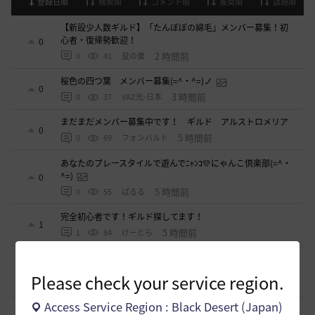
登録日順
検索順
コメント順
推奨順
話題順
【新設少人数ギルド】「たんぽぽの綿毛」メンバー募集！初
心者・復帰勢歓迎！
0
2 時間前
0
41
鼠の巣
桜色の四つ葉 メンバー募集(=^・^=)ノ
0
3 時間前
0
37
VAZ光-日本
まだまだメンバー募集中です！ ギルド アルストロメリア
0
5 時間前
0
69
フォンバルト
あなたのプレースタイルで遊んでﾆｬﾝｺ💛にゃんこ倶楽部(=^・
^=)
0
5 時間前
0
55
ぱるる
完全初心者です！ギルド探してます！
1
5 時間前
1
84
けーとら
【華嵐】静かなギルチャ/挨拶不要/時々イベント無言OK
0
Please check your service region.
6 時間前
0
69
リーシアR-日本
Access Service Region : Black Desert (Japan)
「サンセットノヴァ」自由にゲームする仲間を募集‼️