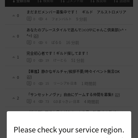
登録日順
検索順
コメント順
推奨順
話題順
まだまだメンバー募集中です！ ギルド アルストロメリア
0
9 分前
0
4
フォンバルト
あなたのプレースタイルで遊んでﾆｬﾝｺ💛にゃんこ倶楽部(=^・
^=)
0
16 分前
0
6
ぱるる
完全初心者です！ギルド探してます！
1
51 分前
0
19
けーとら
【華嵐】静かなギルチャ/挨拶不要/時々イベント無言OK
0
1 時間前
0
15
リーシアR-日本
「サンセットノヴァ」自由にゲームする仲間を募集‼️
2
4 時間前
4
73
GDまっきぃ-日本
〈浅井軍〉配信を見ながらまったり黒い砂漠 少人数ギルメン
募集！
1
7 時間前
0
73
浅井ジークフリード-日本
Please check your service region.
※少数の募集となります 小規模ギルド【待機中】ギルメン