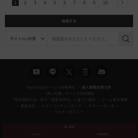
1
2
3
4
5
6
7
8
9
10
next
投稿する
検
索
Pearl Abyssサービス利用規約
個人情報処理方針
「黒い砂漠」サービス利用規約
「特定商取引法」及び「資金決済法」に基づく表記
ゲーム基本情報
運営会社
ファンコンテンツガイド
サポートセンター
クッキーポリシー
黒い砂漠
ジャンル
MMORPG