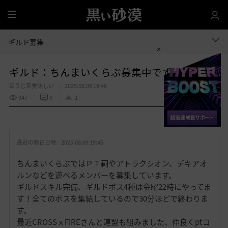
全
体
ギルド募集
ギルド：ちんまいくらぶ募集中です
ほうじ茶美味しい
2025.08.09 19:46
947
0
1
共有する
お
気
最近の修正日時 :
2025.08.09 19:46
に
入
ちんまいくらぶではＰＴ祠やアトラクシオン、デキアオ
り
ルンなどを遊べるメンバーを募集しています。
ギルドスキル完備、ギルドボス4種は金曜22時にやってま
す！全てのボスを集結しているので30分ほどで終わりま
す。
最近CROSSⅹFIREさんと連盟も組みました、仲良くptコ