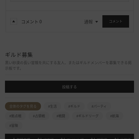
コメント
0
通報
コメント
ギルド募集
黒い砂漠の長い冒険を共にする友人、またはギルドメンバーを募集できる掲
示板です。
投稿する
全体のタグを見る
#生活
#ギルド
#パーティ
#拠点戦
#占領戦
#戦闘
#ギルドリーグ
#航海
#冒険