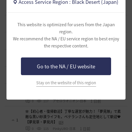
Access Service Region : Black Desert (Japan)
募集のご案内
1
14 時間前
0
104
saltNaCl-日本
🌸「今日も誰もいない…」そんなギルドに疲れた方へ
1
This website is optimized for users from the Japan
14 時間前
0
119
まそん
region.
LevelUP メンバー募集
We recommend the NA / EU service region to best enjoy
1
16 時間前
0
95
ドゥジュ-日本
the respective content.
Ermitageギルメン募集！！
1
17 時間前
0
113
swordEX
Go to the NA / EU website
新設ギルド 「Shmurda」立ち上げメンバー募集！
1
19 時間前
0
113
いなドン
Stay on the website of this region
~各PTｺﾝﾃﾝﾂも楽しむ~【あせろらじゅーす】ｷﾞﾙﾒﾝ募集(ﾟ∀ﾟ)
ノ
1
1 日前
0
117
アセロラオニオン-日本
🌸【初心者・復帰歓迎】丁寧な運営が魅力！「夢見隊」で素
敵な黒い砂漠ライフを。ベテランさんも定住地として歓迎💖
1
【夢見草・夢見月】
1 日前
0
115
PinkyURO-日本