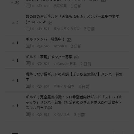
20
1 日前
0
483
桃咲姫菓
ほのぼの生活ギルド「天狐もふもふ」メンバー募集中です
(〃･ω･ﾉ)ﾉ 💕
2
2 日前
0
521
まっしろくろすけ
ギルドメンバー募集中！
1
2 日前
0
546
swordEX
ギルド「夢現」メンバー募集
1
2 日前
0
526
いなoscar-日本
戦争しない系ギルドの老舗【ぼっち民の集い】メンバー募集
中
1
3 日前
0
604
ポキィル-日本
ギルチャ完全無言推奨・ソロ希望者向けギルド「ストレイキ
ャッツ」メンバー募集（希望者のみギルドボス&PT活動有・
1
スキル目当て◎）
3 日前
0
615
くろいばら