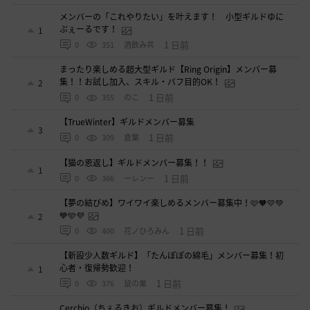
メンバーの「これやりたい」を叶えます！ 小型ギルドゆに
ぶぇーるです！
1
1 日前
0
351
酒飲み共
まったり楽しめる超大型ギルド【Ring Origin】メンバー募
集！！お試し加入、スキル・バフ目的OK！
2
1 日前
0
355
のこ
【TrueWinter】ギルドメンバー募集
3
1 日前
0
309
倉葉
【猫の恩返し】ギルドメンバー募集！！
1
1 日前
0
366
ーレンー
【夢の結びめ】ワイワイ楽しめるメンバー募集中！🩷🧡💛💚
💙🩵💜
2
1 日前
0
400
花ノひろみん
【新設少人数ギルド】「たんぽぽの綿毛」メンバー募集！初
心者・復帰勢歓迎！
1
1 日前
0
376
鼠の巣
Cerchio（ちぇるきお）ギルドメンバー募集！