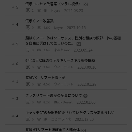
伝承コルセア改善案（ソラレ視点）
5
2024.03.23
2
4K
Neyre
伝承くノ一改善案
4
2023.10.15
0
4.6K
Neyre
顔はくノ一、体はソーサレス、性別と種族の頭部、体の基礎
を自由に選ばして欲しいのだ。
5
2023.09.24
0
3.6K
まみたんw
9月13日以降のヴァルキリースキル調整依頼
0
2023.09.16
0
3.6K
ウィーラント
覚醒VK リブート修正案
1
2022.01.28
0
4.5K
ウィーラント
クラスリブート履歴の記事について
3
2022.01.06
0
8.2K
Black Desert
キャッチCTの短縮を約束されていたクラスがあるらしい
4
2021.12.20
0
5K
エビフライ改
覚醒MTリブートほぼ全て大幅弱体