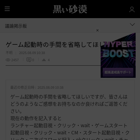
全
体
議論掲示板
ゲーム起動時の手間を省略してほしい
不明
2025.08.09 10:38
2457
0
4
共有する
お
気
最近の修正日時 :
2025.08.09 10:38
に
入
ゲーム起動時の手間を省略してほしいですが、皆さんは
り
どうのようなご感想をお持ちなのか良ければご返答くだ
さい。
現在の動作を記入すると
ランチャー起動目視・クリック・wait・ゲームスタート
起動目視・クリック・wait・CM・スタート起動目視・ク
リック・二次パスワード記入・okクリック・wait・チャ