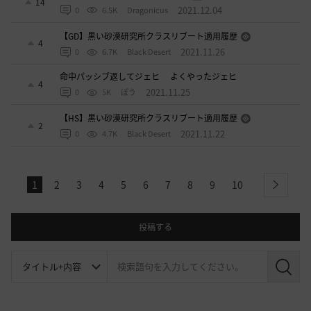
14
2021.12.04
0
6.5K
Dragonicus
【GD】黒い砂漠研究所クラスリブート適用履歴
4
2021.11.26
0
6.7K
Black Desert
命中パッシブ返してジェヒ よくやったジェヒ
4
2021.11.25
0
5K
ぽう
【HS】黒い砂漠研究所クラスリブート適用履歴
2
2021.11.22
0
4.7K
Black Desert
1
2
3
4
5
6
7
8
9
10
next
投稿する
検
索