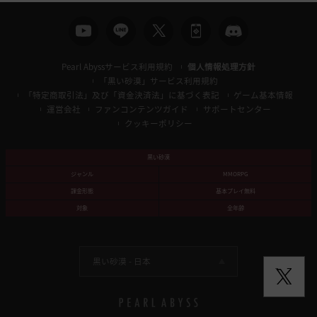
Pearl Abyssサービス利用規約
個人情報処理方針
「黒い砂漠」サービス利用規約
「特定商取引法」及び「資金決済法」に基づく表記
ゲーム基本情報
運営会社
ファンコンテンツガイド
サポートセンター
クッキーポリシー
黒い砂漠
ジャンル
MMORPG
課金形態
基本プレイ無料
対象
全年齢
黒い砂漠 -
日本