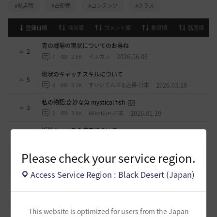
#拠点戦
#占領戦
#コンテンツ
#クラス
登録日順
検索順
コメント順
推奨順
話題順
青の戦場の現状についてのお尋ね
2
2026.06.06
7
2.6K
イスカス
現状のキャッチスキルについて
5
2026.03.19
4
3.1K
すかいてんぷる店長-日本
私の物語:奇妙な魚 mystical fish
3
2026.01.19
2
2.8K
MikoKun-日本
近接キャッチの改悪について
3
2025.10.11
3
2.8K
もかふ
Please check your service region.
ゲーム起動時の手間を省略してほしい
4
2025.08.09
0
2.5K
不明
Access Service Region : Black Desert (Japan)
SGとGA
15
2025.04.29
2
3K
mmbo
This website is optimized for users from the Japan
生活用の補助道具について