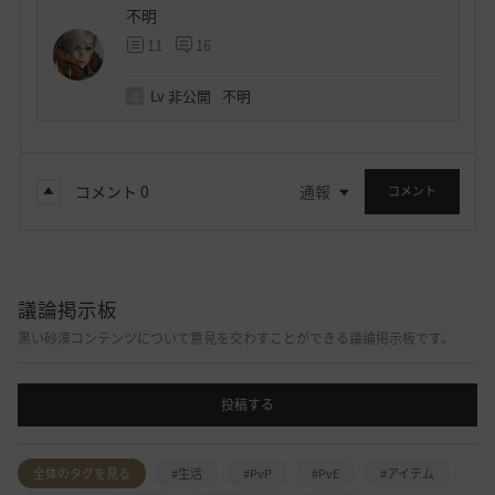
不明
11
16
Lv
非公開
不明
コメント
0
通報
コメント
議論掲示板
黒い砂漠コンテンツについて意見を交わすことができる議論掲示板です。
投稿する
全体のタグを見る
#生活
#PvP
#PvE
#アイテム