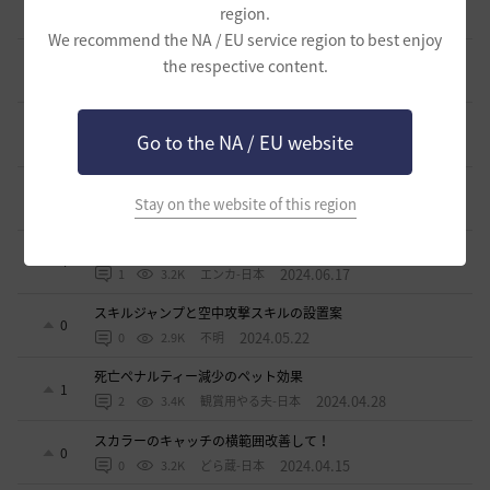
15
region.
2025.03.28
0
3K
エンカ-日本
We recommend the NA / EU service region to best enjoy
ソンカクシ7災について
the respective content.
1
2025.03.20
2
3.3K
たんくす-日本
アグリスの熱気の様なカプラス用の熱気も欲しい
0
Go to the NA / EU website
2024.10.06
0
2.8K
不明
アタニスホタルはなぜ家門バッグに入れられないのか？
6
Stay on the website of this region
2024.07.17
3
3.2K
Lyzerica
闇の精霊の怒り200％のCTについて
4
2024.06.17
1
3.2K
エンカ-日本
スキルジャンプと空中攻撃スキルの設置案
0
2024.05.22
0
2.9K
不明
死亡ペナルティー減少のペット効果
1
2024.04.28
2
3.4K
観賞用やる夫-日本
スカラーのキャッチの横範囲改善して！
0
2024.04.15
0
3.2K
どら蔵-日本