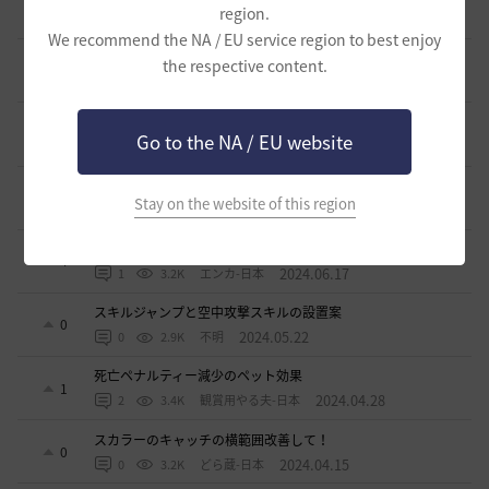
15
region.
2025.03.28
0
3K
エンカ-日本
We recommend the NA / EU service region to best enjoy
ソンカクシ7災について
the respective content.
1
2025.03.20
2
3.3K
たんくす-日本
アグリスの熱気の様なカプラス用の熱気も欲しい
0
Go to the NA / EU website
2024.10.06
0
2.8K
不明
アタニスホタルはなぜ家門バッグに入れられないのか？
6
Stay on the website of this region
2024.07.17
3
3.2K
Lyzerica
闇の精霊の怒り200％のCTについて
4
2024.06.17
1
3.2K
エンカ-日本
スキルジャンプと空中攻撃スキルの設置案
0
2024.05.22
0
2.9K
不明
死亡ペナルティー減少のペット効果
1
2024.04.28
2
3.4K
観賞用やる夫-日本
スカラーのキャッチの横範囲改善して！
0
2024.04.15
0
3.2K
どら蔵-日本