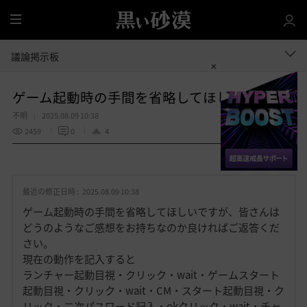
全
体
議論掲示板
ゲーム起動時の手間を省略してほしい
不明
2025.08.09 10:38
2459
0
4
共有する
お
気
最近の修正日時 :
2025.08.09 10:38
に
入
ゲーム起動時の手間を省略してほしいですが、皆さんは
り
どうのようなご感想をお持ちなのか良ければご返答くだ
さい。
現在の動作を記入すると
ランチャー起動目視・クリック・wait・ゲームスタート
起動目視・クリック・wait・CM・スタート起動目視・ク
リック・二次パスワード記入・okクリック・wait・チャ