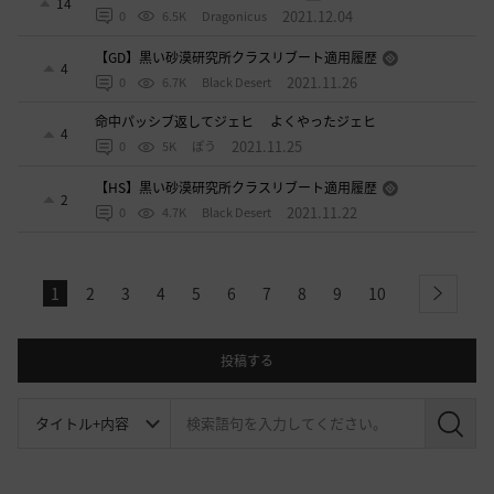
14
2021.12.04
0
6.5K
Dragonicus
【GD】黒い砂漠研究所クラスリブート適用履歴
4
2021.11.26
0
6.7K
Black Desert
命中パッシブ返してジェヒ よくやったジェヒ
4
2021.11.25
0
5K
ぽう
【HS】黒い砂漠研究所クラスリブート適用履歴
2
2021.11.22
0
4.7K
Black Desert
1
2
3
4
5
6
7
8
9
10
next
投稿する
検
索