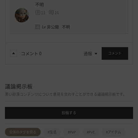
不明
11
16
Lv
非公開
不明
コメント
0
通報
コメント
議論掲示板
黒い砂漠コンテンツについて意見を交わすことができる議論掲示板です。
投稿する
全体のタグを見る
#生活
#PvP
#PvE
#アイテム