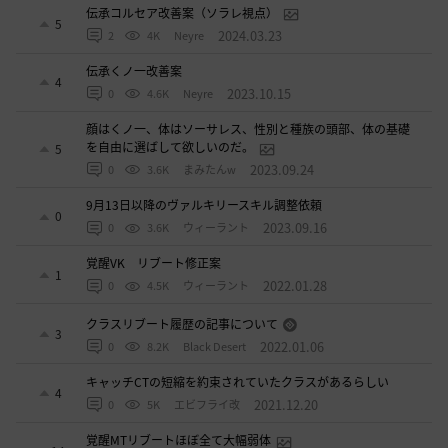
伝承コルセア改善案（ソラレ視点）
5
2024.03.23
2
4K
Neyre
伝承くノ一改善案
4
2023.10.15
0
4.6K
Neyre
顔はくノ一、体はソーサレス、性別と種族の頭部、体の基礎
を自由に選ばして欲しいのだ。
5
2023.09.24
0
3.6K
まみたんw
9月13日以降のヴァルキリースキル調整依頼
0
2023.09.16
0
3.6K
ウィーラント
覚醒VK リブート修正案
1
2022.01.28
0
4.5K
ウィーラント
クラスリブート履歴の記事について
3
2022.01.06
0
8.2K
Black Desert
キャッチCTの短縮を約束されていたクラスがあるらしい
4
2021.12.20
0
5K
エビフライ改
覚醒MTリブートほぼ全て大幅弱体