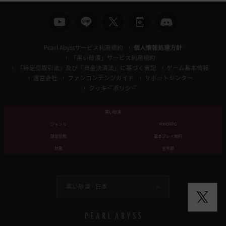
Pearl Abyssサービス利用規約
個人情報処理方針
「黒い砂漠」サービス利用規約
「特定商取引法」及び「資金決済法」に基づく表記
ゲーム基本情報
運営会社
ファンコンテンツガイド
サポートセンター
クッキーポリシー
黒い砂漠
ジャンル
MMORPG
課金形態
基本プレイ無料
対象
全年齢
黒い砂漠 -
日本