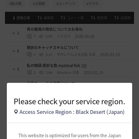
#拠点戦
#占領戦
#コンテンツ
#クラス
登録日順
検索順
コメント順
推奨順
話題順
青の戦場の現状についてのお尋ね
2
2026.06.06
7
2.6K
イスカス
現状のキャッチスキルについて
5
2026.03.19
4
3.1K
すかいてんぷる店長-日本
私の物語:奇妙な魚 mystical fish
3
2026.01.19
2
2.8K
MikoKun-日本
近接キャッチの改悪について
3
2025.10.11
3
2.8K
もかふ
Please check your service region.
ゲーム起動時の手間を省略してほしい
4
2025.08.09
0
2.5K
不明
Access Service Region : Black Desert (Japan)
SGとGA
15
2025.04.29
2
3K
mmbo
This website is optimized for users from the Japan
生活用の補助道具について