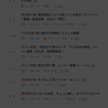
キル特化
1
1 日前
0
234
夜狐丸
[意見掲示板]
運営体制について感じている懸念（ガイドライ
ン整備・監査体制・対応の一貫性）
1
1 日前
0
212
浅井ジークフリード配信者
[TIP&攻略]
初心者向け労働者システムの基礎
11
1 日前
1
326
ザンナック-日本
[ギルド募集]
【新設少人数ギルド】「たんぽぽの綿毛」メン
バー募集！初心者・復帰勢歓迎！
1
1 日前
0
262
鼠の巣
[ギルド募集]
桜色の四つ葉 メンバー募集(=^・^=)ノ
1
1 日前
0
243
VAZ光-日本
[自由掲示板]
そんなこと知ってらぁ…なこと？
1
1 日前
0
294
ノウワン
[意見掲示板]
PKへの処罰、ちょっと厳しくなりすぎてないか
4
1 日前
4
248
浅井ジークフリード配信者