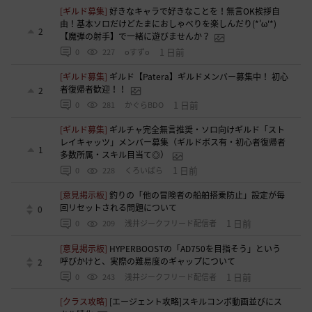
[ギルド募集]
好きなキャラで好きなことを！無言OK挨拶自
由！基本ソロだけどたまにおしゃべりを楽しんだり(*'ω'*)
2
【魔弾の射手】で一緒に遊びませんか？
1 日前
0
227
oすずo
[ギルド募集]
ギルド【Patera】ギルドメンバー募集中！ 初心
者復帰者歓迎！！
2
1 日前
0
281
かぐらBDO
[ギルド募集]
ギルチャ完全無言推奨・ソロ向けギルド「スト
レイキャッツ」メンバー募集（ギルドボス有・初心者復帰者
1
多数所属・スキル目当て◎）
1 日前
0
228
くろいばら
[意見掲示板]
釣りの「他の冒険者の船舶搭乗防止」設定が毎
回リセットされる問題について
0
1 日前
0
209
浅井ジークフリード配信者
[意見掲示板]
HYPERBOOSTの「AD750を目指そう」という
呼びかけと、実際の難易度のギャップについて
2
1 日前
0
243
浅井ジークフリード配信者
[クラス攻略]
[エージェント攻略]スキルコンボ動画並びにス