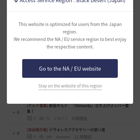
Access Service Region : Black Desert (Japan)
[ファンアート & 創作]
内容ないびみょマンガ その45 転生し
たら黒い砂漠だった件
1
3 時間前
This website is optimized for users from the Japan
1
29
きゅんきゅん-日本
region.
[ギルド募集]
【🍀もんぶらん喫茶🍀】新規復帰者大歓迎！ま
We recommend the NA / EU service region to best enjoy
ったり自由なギルドです♪
1
the respective content.
5 時間前
0
43
ゆぅにゃん
[ギルド募集]
【新設1段拠点戦ギルド】「えにぐま」ギルド
メンバー募集中！
1
Go to the NA / EU website
6 時間前
0
45
えにぐま
[自由掲示板]
キャラの肖像画を撮ると縦長になってしまう
Stay on the website of this region
2
6 時間前
0
130
無敵で踊り狂う女
[ギルド募集]
新設ギルド 「Shmurda」立ち上げメンバー募
集！
0
8 時間前
0
75
いなドン
[自由掲示板]
デヴォレカアクセサリーの使い道
0
11 時間前
0
164
tanupon