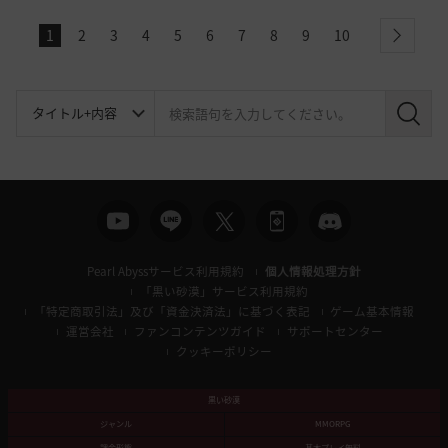
1
2
3
4
5
6
7
8
9
10
next
検
索
Pearl Abyssサービス利用規約
個人情報処理方針
「黒い砂漠」サービス利用規約
「特定商取引法」及び「資金決済法」に基づく表記
ゲーム基本情報
運営会社
ファンコンテンツガイド
サポートセンター
クッキーポリシー
黒い砂漠
ジャンル
MMORPG