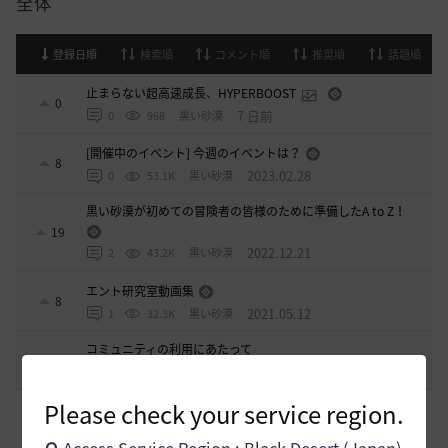
全体
登録日順
検索順
コメント順
推奨順
話題順
止まらない超高速成長、HYPERBOOST
0
7 日前
0
968
黒い砂漠
[開催中のイベント] 今週のイベントは？
8
2023.02.28
0
53.1K
黒い砂漠
黒い砂漠が初めての冒険者の皆様のために準備したA to Z！
19
2022.12.21
2
43.2K
黒い砂漠
エント研究室動画集
8
2021.05.12
1
32.3K
黒い砂漠
コミュニティの利用にあたって
51
2020.03.25
18
47.8K
黒い砂漠
Please check your service region.
[意見掲示板]
太古装備に関する公式説明と意見掲示板への対
応について
1
3 時間前
0
41
浅井ジークフリード配信者