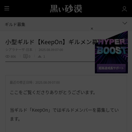
全
体
ギルド募集
小型ギルド【KeepOn】ギルメン募集です
シアラナーザ-日本
2025.08.09 07:00
806
0
1
共有する
お
気
最近の修正日時 :
2025.08.09 07:00
に
入
ここをご覧くださりありがとうございます。
り
当ギルド「KeepOn」ではギルドメンバーを募集してい
ます。