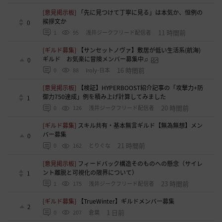
[意見掲示板]
「先に見つけて丁寧に見る」は本気か、恒例の
挨拶文か
0
11 時間前
1
95
浅井ジークフリード配信者
[ギルド募集]
【サンセットノヴァ】敷居が低い生活系(航海)
ギルド お気楽に冒険メンバー募集中♫
0
16 時間前
0
88
Iroly-日本
[意見掲示板]
【検証】HYPERBOOST紹介記事の「攻撃力+防
御力750達成」例を積み上げ計算してみました
1
20 時間前
0
126
浅井ジークフリード配信者
[ギルド募集]
スキル共有・基本無言ギルド【無為無想】メン
バー募集
0
21 時間前
0
162
とりぐな
[意見掲示板]
フィードバック構造そのものへの懸念（サイレ
ント離脱と可視化の限界について）
1
23 時間前
1
175
浅井ジークフリード配信者
[ギルド募集]
【TrueWinter】ギルドメンバー募集
2
1 日前
0
207
倉葉