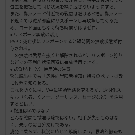
位置を把握して同じ状況を繰り返さないようにする。
また、拠点ノード付近での戦闘は避けるべき。拠点ノー
ド近くでは敵が即座にリスポーンし再攻撃してくるた
め、ロード画面もなく待ち時間がほぼゼロ。
● リスポーン無敵の活用
PvPで死亡後にリスポーンすると短時間の無敵状態が付
与される。
この無敵は武器を抜くと解除されるが、リスポーン狩り
などでの不利的状況回避に有効活用できる。
● 緊急脱出（V）使用時の注意
緊急脱出中でも「赤性向冒険者探知」持ちのペットは敵
に位置を知らせる。
これを防ぐには、V中に移動経路を変えるか、透明化ス
キル（忍者、くノ一、ソーサレス、セージなど）を活用
すると良い。
● 撤退は恥ではない
どんな戦闘も撤退は恥ではない。相手が失うものはな
く、失うのは自分だけである。
挑発に乗らず、状況に応じて離脱しよう。戦略的撤退も