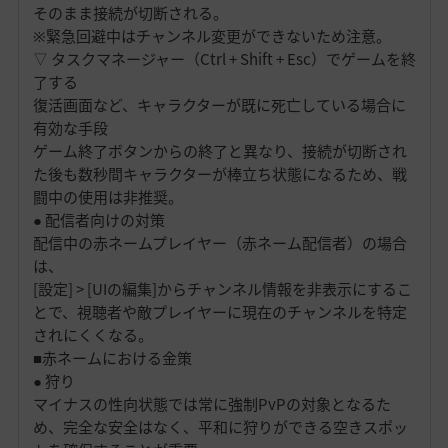
そのまま接続が切断される。
※緊急回避中はチャンネル変更ができないため注意。
▽ タスクマネージャー（Ctrl + Shift + Esc）でゲームを終
了する
復活画面など、キャラクターが既に死亡している場合に
有効な手段
ゲーム終了ボタンからの終了と異なり、接続が切断され
た後も数秒間キャラクターが棒立ち状態になるため、戦
闘中の使用は非推奨。
● 配信者向けの対策
配信中の赤ネームプレイヤー（赤ネーム配信者）の場合
は、
[設定] > [UIの編集]からチャンネル情報を非表示にするこ
とで、視聴者や敵プレイヤーに現在のチャンネルを特定
されにくくなる。
■赤ネームにおける金策
● 狩り
マイナスの性向状態では常に強制PvPの対象となるた
め、完全な安全はなく、平和に狩りができる空きスポッ