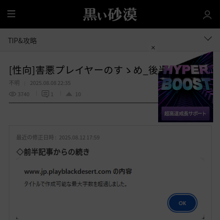
全
体
TIP&攻略
[性向]害悪プレイヤーのすゝめ_後半
不明
2025.08.08 22:35
3740
1
10
共有する
お
気
最近の修正日時 :
2025.08.12 17:59
に
入
◇前半記事からの続き
り