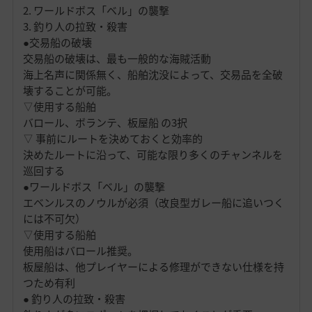
2. ワールドボス「ベル」の襲撃
3. 釣り人の拉致・殺害
●交易船の破壊
交易船の破壊は、最も一般的な海賊活動
海上名声に関係無く、船舶沈没によって、交易品を全破
壊することが可能。
▽使用する船舶
バロール、ボランテ、板屋船 の3択
▽ 事前にルートを決めておくと効率的
決めたルートに沿って、可能な限り多くのチャンネルを
巡回する
●ワールドボス「ベル」の襲撃
エベンルスのノウルが必須（改良型ガレー船に追いつく
には不可欠）
▽使用する船舶
使用船はバロール推奨。
板屋船は、他プレイヤーによる修理ができない仕様を持
つため有利
● 釣り人の拉致・殺害