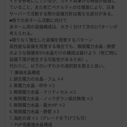
イドを参考にしているが、ガイド執筆から時間が経過し
ていること、また死亡ペナルティの仕様差により、日本
サーバーで活動する際の装備方針は異なる部分がある。
■陸での赤ネーム活動に向けて
赤ネーム用の装備構成は、大きく分けて次の2パターンが
考えられる。
●限りなく強化した装備を用意するパターン
高性能な装備を用意する場合でも、無限魔力水晶 – 鉄壁
のような保護率5%水晶だけの構成は避けよう（死亡時に
装備下落が発生する可能性があるため）。
代わりに、以下のいずれかの選択肢を取ると良い。
▽ 廉価水晶構成
1. 調合魔力の水晶 – フム ×4
2. 黒魔力水晶 – 命中 ×2
3. 無限魔力水晶 – クリティカル ×2
4. 無限魔力水晶 – ノックダウン抵抗無視 ×2
5. 無限魔力水晶 – 最大HP ×2
6. 無限魔力水晶 – 鉄壁 ×3
7. 海舵の涙 ×1（グレードを下げても可）
▽ PvP用最強水晶構成