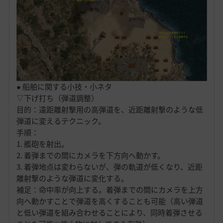
● 船舶に関する小技・小ネタ
▽下げ打ち（弾道調整）
目的：遠距離射撃用の高弾道を、近距離射撃のような低
弾道に変えるテクニック。
手順：
1. 艦砲を射出。
2. 着弾までの間にカメラを下方向へ動かす。
3. 着弾地点は変わらないが、弾の軌道が低くなり、近距
離射撃のような弾道に変化する。
補足：命中率が向上する。着弾までの間にカメラを上方
向へ動かすことで弾道を高くすることも可能（高い弾道
と低い弾道を組み合わせることにより、同時着弾させる