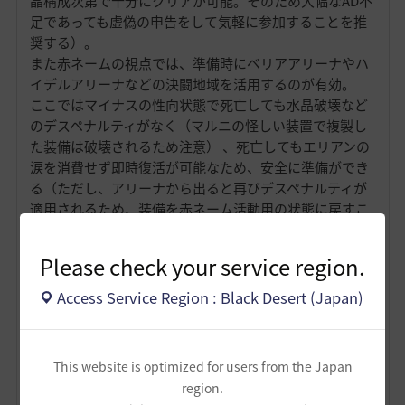
晶構成次第で十分にクリアが可能。そのため大幅なAD不
足であっても虚偽の申告をして気軽に参加することを推
奨する）。
また赤ネームの視点では、準備時にベリアアリーナやハ
イデルアリーナなどの決闘地域を活用するのが有効。
ここではマイナスの性向状態で死亡しても水晶破壊など
のデスペナルティがなく（マルニの怪しい装置で複製し
た装備は破壊されるため注意） 、死亡してもエリアンの
涙を消費せず即時復活が可能なため、安全に準備ができ
る（ただし、アリーナから出ると再びデスペナルティが
適用されるため、装備を赤ネーム活動用の状態に戻すこ
とを忘れないように注意）。
獲得できる報酬は、装備強化素材や貴重なアイテムに加
Please check your service region.
え、売却可能な戦利品も多く、安定した収益源としても
有効。
Access Service Region : Black Desert (Japan)
詳細は公式ガイドを参照（
東方海道
、
黄海道
）。
● 不滅の奈落の参加
不滅の奈落は、週間依頼形式で1対1の強力なNPCボスと
This website is optimized for users from the Japan
戦うPvEコンテンツ。
region.
不滅の証を獲得でき、集めることで装備強化素材や希少