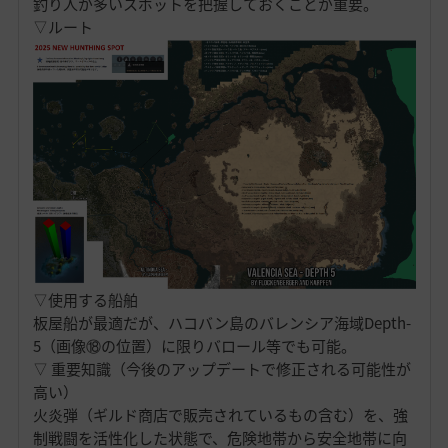
釣り人が多いスポットを把握しておくことが重要。
▽ルート
▽使用する船舶
板屋船が最適だが、ハコバン島のバレンシア海域Depth-
5（画像⑱の位置）に限りバロール等でも可能。
▽ 重要知識（今後のアップデートで修正される可能性が
高い）
火炎弾（ギルド商店で販売されているもの含む）を、強
制戦闘を活性化した状態で、危険地帯から安全地帯に向