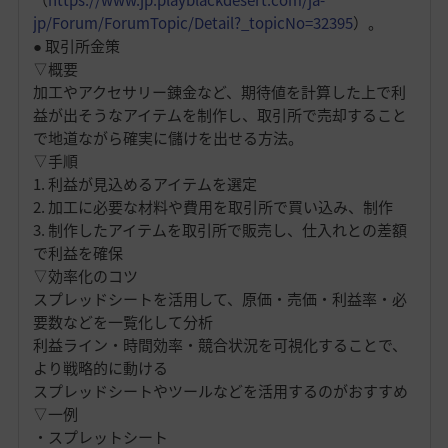
（
https://www.jp.playblackdesert.com/ja-
jp/Forum/ForumTopic/Detail?_topicNo=32395
）。
● 取引所金策
▽概要
加工やアクセサリー錬金など、期待値を計算した上で利
益が出そうなアイテムを制作し、取引所で売却すること
で地道ながら確実に儲けを出せる方法。
▽手順
1. 利益が見込めるアイテムを選定
2. 加工に必要な材料や費用を取引所で買い込み、制作
3. 制作したアイテムを取引所で販売し、仕入れとの差額
で利益を確保
▽効率化のコツ
スプレッドシートを活用して、原価・売価・利益率・必
要数などを一覧化して分析
利益ライン・時間効率・競合状況を可視化することで、
より戦略的に動ける
スプレッドシートやツールなどを活用するのがおすすめ
▽一例
・スプレットシート