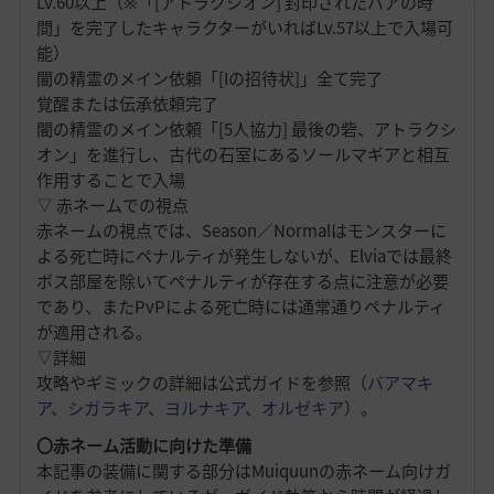
Lv.60以上（※「[アトラクシオン] 封印されたバアの時
間」を完了したキャラクターがいればLv.57以上で入場可
能）
闇の精霊のメイン依頼「[Iの招待状]」全て完了
覚醒または伝承依頼完了
闇の精霊のメイン依頼「[5人協力] 最後の砦、アトラクシ
オン」を進行し、古代の石室にあるソールマギアと相互
作用することで入場
▽ 赤ネームでの視点
赤ネームの視点では、Season／Normalはモンスターに
よる死亡時にペナルティが発生しないが、Elviaでは最終
ボス部屋を除いてペナルティが存在する点に注意が必要
であり、またPvPによる死亡時には通常通りペナルティ
が適用される。
▽詳細
攻略やギミックの詳細は公式ガイドを参照（
バアマキ
ア
、
シガラキア
、
ヨルナキア
、
オルゼキア
）。
〇赤ネーム活動に向けた準備
本記事の装備に関する部分はMuiquunの赤ネーム向けガ