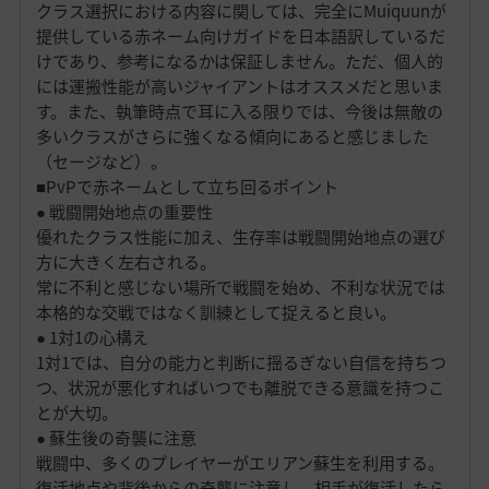
クラス選択における内容に関しては、完全にMuiquunが
提供している赤ネーム向けガイドを日本語訳しているだ
けであり、参考になるかは保証しません。ただ、個人的
には運搬性能が高いジャイアントはオススメだと思いま
す。また、執筆時点で耳に入る限りでは、今後は無敵の
多いクラスがさらに強くなる傾向にあると感じました
（セージなど）。
■PvPで赤ネームとして立ち回るポイント
● 戦闘開始地点の重要性
優れたクラス性能に加え、生存率は戦闘開始地点の選び
方に大きく左右される。
常に不利と感じない場所で戦闘を始め、不利な状況では
本格的な交戦ではなく訓練として捉えると良い。
● 1対1の心構え
1対1では、自分の能力と判断に揺るぎない自信を持ちつ
つ、状況が悪化すればいつでも離脱できる意識を持つこ
とが大切。
● 蘇生後の奇襲に注意
戦闘中、多くのプレイヤーがエリアン蘇生を利用する。
復活地点や背後からの奇襲に注意し、相手が復活したら