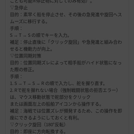
ことも可能※停止物に対してのみ有効）。
▽急停止
目的：素早く船を停止させ、その後の急発進や旋回へス
ムーズに移行する。
手順：
S → T → S の順でキーを入力。
補足：停止直後に「クリック旋回」や急発進と組み合わ
せると機動力が向上。
▽位置同期対策
目的：位置同期ズレによって相手船がハイド状態になっ
た際の修正。
手順：
1. S → T → S → R の順で入力し、舵を握り直す。
2. Rで舵を握れない場合（強制戦闘状態の拒否エラー）
は、マウス移動状態で舵部分をクリック
または画面左上の船舶アイコンから操作する。
補足：海戦では位置ズレが頻発するため、この操作を即
座にできるようにしておくと有利。
▽クリック旋回（180°反転）
目的：即座に方向転換する。