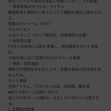
めのアイテムや道具を事前に準備しておくことが重要。
▽ 落馬効果を持つもの・アイテム
敵騎乗者を強制的に降ろすことで戦闘を優位に進められ
る。
微睡みのドゥーム（W+E）
ボルタリオン
火炎トラップ（ギルド商店品、利用権限が必要）
▽ 妨害用兵器
PT狩り妨害用に大砲を準備し、発射練習を行うと効果
的。
大砲の弾にはCC効果が付与されている模様。
▽ 移動・探索補助
機動力や探索効率を向上させ、奇襲や撤退の成功率を高
められる。
ギルド集結
宝物アイテム：クログダルの巣、望遠鏡、羅針盤
■海での赤ネーム活動に向けて
海上での赤ネーム活動は、大きく以下の3つに分類され
る。
1. 交易船の破壊