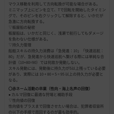
マウス移動を利用して方向転換が可能な場合がある。
ミニマップ上にピンを立て、Tで回転を開始したタイミン
グで、そのピンを右クリックして解除すると、いかだが
急激に方向転換する。
▽板屋船の秘密
板屋船は、いかだと同じく、浅瀬で航行してもダメージ
を負わない仕様がある。
▽持久力管理
船舶スキルの持久力消費は「急発進：10」「快速巡航：
80」だが、急発進から快速巡航へ繋げる際には単純な合
計値（10+80=90）では何故か発動しない。
スキル発動には、発動後に持久力が5以上残っている必要
があり、実際には 10 + 80 + 5 = 95 以上の持久力が必要と
なる。
〇赤ネーム活動の卒業（性向・海上名声の回復）
● カルマ回復に最適な狩場と補助手段
▽性向値の回復
性向値をプラスまで回復させたい場合は、犯罪者収容所
の以下の手順で周回するのが最も効率的。