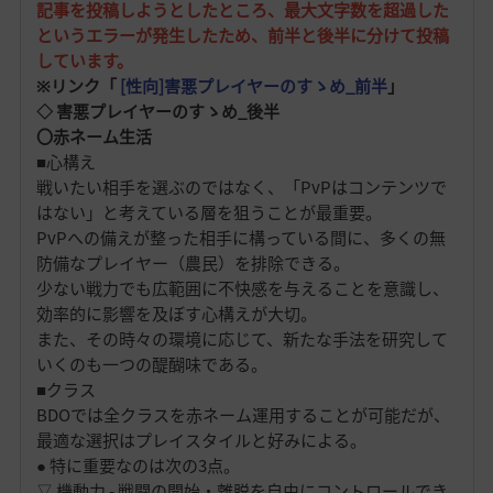
記事を投稿しようとしたところ、最大文字数を超過した
というエラーが発生したため、前半と後半に分けて投稿
しています。
※リンク「
[性向]害悪プレイヤーのすゝめ_前半
」
◇ 害悪プレイヤーのすゝめ_後半
〇赤ネーム生活
■心構え
戦いたい相手を選ぶのではなく、「PvPはコンテンツで
はない」と考えている層を狙うことが最重要。
PvPへの備えが整った相手に構っている間に、多くの無
防備なプレイヤー（農民）を排除できる。
少ない戦力でも広範囲に不快感を与えることを意識し、
効率的に影響を及ぼす心構えが大切。
また、その時々の環境に応じて、新たな手法を研究して
いくのも一つの醍醐味である。
■クラス
BDOでは全クラスを赤ネーム運用することが可能だが、
最適な選択はプレイスタイルと好みによる。
● 特に重要なのは次の3点。
▽ 機動力 - 戦闘の開始・離脱を自由にコントロールでき