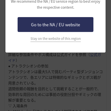
We recommend the NA / EU service region to best enjoy
アイテムと交換可能。
the respective content.
参加には、[カラスの巣] 推薦クエストの完了が前提条件
となり、ランクが上がるごとに敵は強化され、報酬も豪
華になる。
Go to the NA / EU website
赤ネームの視点では、不滅の奈落のモンスターによる死
亡にはデスペナルティが無く、安全に挑戦できる点が魅
力。
Stay on the website of this region
各都市にいる状態でメニューから直接移動できるため、
移動の手間も少ない。
詳細な参加条件やボス構成は公式ガイドを参照（
公式ガ
イド
）
● アトラクシオンの参加
アトラクシオンは最大5人で挑むパーティ型ダンジョンコ
ンテンツで、各エリアには特徴的なギミックとボス戦が
用意されている。
週間依頼の報酬を目的として挑戦することが一般的で、
効率的な周回のためには事前の役割分担やギミックの理
解が重要となる。
▽ 入場条件