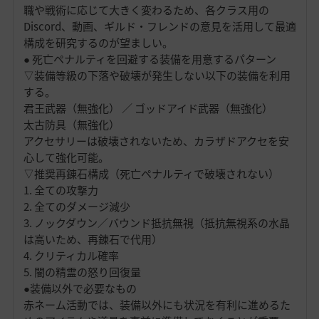
職や戦術に応じて大きく変わるため、各クラス用の
Discord、動画、ギルド・フレンドの意見を活用して最適
構成を研究するのが望ましい。
● 死亡ペナルティを回避する装備を用意するパターン
▽装備等級の下落や破壊が発生しない以下の装備を利用
する。
君王武器（無強化） ／ ゴッドアイド武器（無強化）
太古防具（無強化）
アクセサリーは破壊されないため、カラザドアクセを安
心して強化可能。
▽推奨再錬石構成（死亡ペナルティで破壊されない）
1. 全ての攻撃力
2. 全てのダメージ減少
3. ノックダウン／バウンド抵抗無視（抵抗無視系の水晶
は高いため、再錬石で代用）
4. クリティカル確率
5. 闇の精霊の怒り回復量
●装備以外で必要なもの
赤ネーム活動では、装備以外にも状況を有利に進めるた