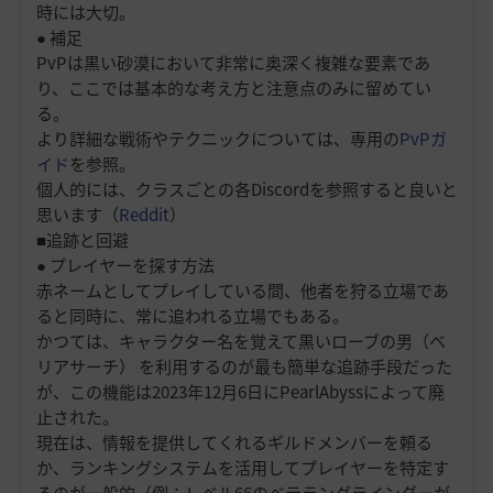
時には大切。
● 補足
PvPは黒い砂漠において非常に奥深く複雑な要素であ
り、ここでは基本的な考え方と注意点のみに留めてい
る。
より詳細な戦術やテクニックについては、専用の
PvPガ
イド
を参照。
個人的には、クラスごとの各Discordを参照すると良いと
思います（
Reddit
）
■追跡と回避
● プレイヤーを探す方法
赤ネームとしてプレイしている間、他者を狩る立場であ
ると同時に、常に追われる立場でもある。
かつては、キャラクター名を覚えて黒いローブの男（ベ
リアサーチ） を利用するのが最も簡単な追跡手段だった
が、この機能は2023年12月6日にPearlAbyssによって廃
止された。
現在は、情報を提供してくれるギルドメンバーを頼る
か、ランキングシステムを活用してプレイヤーを特定す
るのが一般的（例：レベル66のベテラングラインダーが