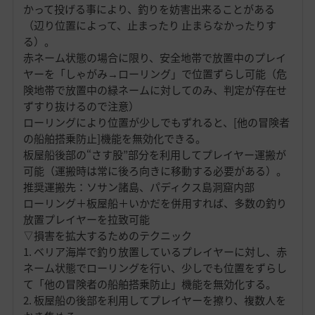
かって投げる事により、釣りを妨害出来ることがある
（辺り位置によって、止まったり 止まらなかったりす
る）。
赤ネーム状態の場合に限り、安全地帯で放置中のプレイ
ヤーを「しゃがみ→ローリング」で位置ずらし可能（危
険地帯で放置中の緑ネームに対してのみ、判定が存在せ
ずすり抜けるので注意）
ローリングにより位置が少しでもずれると、[他の冒険者
の船舶搭乗防止]機能を無効化できる。
板屋船後部の“さす股”部分を利用してプレイヤー運搬が
可能（運搬時は常に後ろ向きに移動する必要がある）。
推奨運搬先：ソサン諸島、パディクス島洞窟内部
ローリング＋板屋船＋いかだを併用すれば、多数の釣り
放置プレイヤーを拉致可能
▽損害を拡大するためのテクニック
1. ベリア海岸で釣り放置しているプレイヤーに対し、赤
ネーム状態でローリングを行い、少しでも位置をずらし
て「他の冒険者の船舶搭乗防止」機能を無効化する。
2. 板屋船の後部を利用してプレイヤーを擦り、複数人を