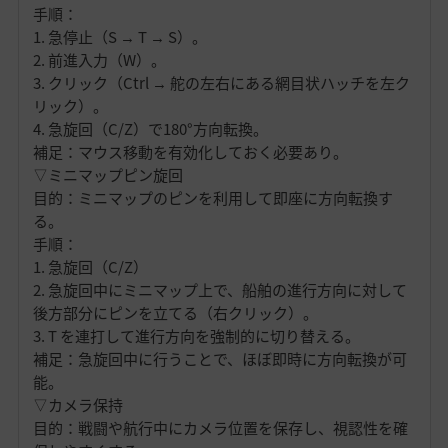
手順：
1. 急停止（S → T → S）。
2. 前進入力（W）。
3. クリック（Ctrl → 舵の左右にある網目状ハッチを左ク
リック）。
4. 急旋回（C/Z）で180°方向転換。
補足：マウス移動を有効化しておく必要あり。
▽ミニマップピン旋回
目的：ミニマップのピンを利用して即座に方向転換す
る。
手順：
1. 急旋回（C/Z）
2. 急旋回中にミニマップ上で、船舶の進行方向に対して
後方部分にピンを立てる（右クリック）。
3. T を連打して進行方向を強制的に切り替える。
補足：急旋回中に行うことで、ほぼ即時に方向転換が可
能。
▽カメラ保持
目的：戦闘や航行中にカメラ位置を保存し、視認性を確