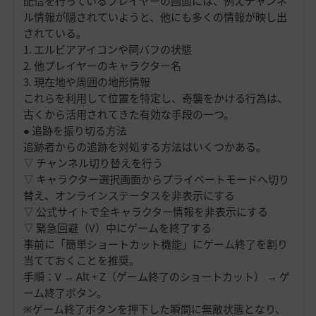
配信を行っているプレイヤーの画面には、例えチャンネ
ル情報が隠されていようと、他にも多くの情報が映し出
されている。
1. エルビアアイコンや祠バフの状態
2. 他プレイヤーのキャラクター名
3. 現在地や周囲の地形情報
これらを利用して位置を特定し、奇襲をかける行為は、
古くから活用されてきた有効な手段の一つ。
● 追跡を振り切る方法
追跡者からの追跡を対処する方法はいくつかある。
▽ チャンネル切り替えを行う
▽ キャラクター選択画面からプライベートモードへ切り
替え、オンラインステータスを非表示にする
▽ 公式サイトで全キャラクター情報を非表示にする
▽ 緊急回避（V）中にゲームを終了する
事前に「簡単ショートカット機能」にゲーム終了を割り
当てておくことを推奨。
手順：V → Alt + Z（ゲーム終了のショートカット） → ゲ
ーム終了ボタン。
※ゲーム終了ボタンを押下した瞬間に無敵状態となり、