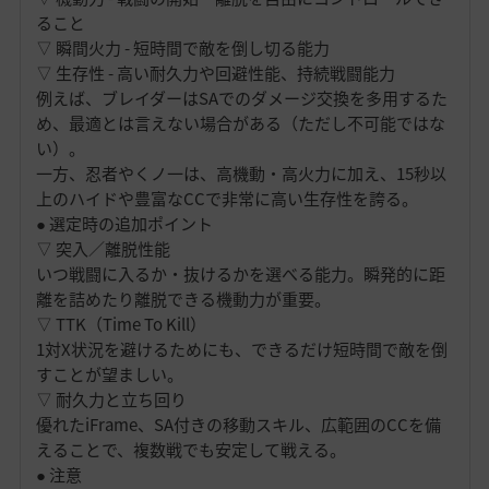
ること
▽ 瞬間火力 - 短時間で敵を倒し切る能力
▽ 生存性 - 高い耐久力や回避性能、持続戦闘能力
例えば、ブレイダーはSAでのダメージ交換を多用するた
め、最適とは言えない場合がある（ただし不可能ではな
い）。
一方、忍者やくノ一は、高機動・高火力に加え、15秒以
上のハイドや豊富なCCで非常に高い生存性を誇る。
● 選定時の追加ポイント
▽ 突入／離脱性能
いつ戦闘に入るか・抜けるかを選べる能力。瞬発的に距
離を詰めたり離脱できる機動力が重要。
▽ TTK（Time To Kill）
1対X状況を避けるためにも、できるだけ短時間で敵を倒
すことが望ましい。
▽ 耐久力と立ち回り
優れたiFrame、SA付きの移動スキル、広範囲のCCを備
えることで、複数戦でも安定して戦える。
● 注意