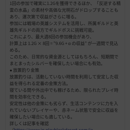
1回の参加で確実に1.2Gを獲得できるほか、「反逆する精
霊の水晶」の素材や高価な光明石がドロップすることも
あり、運次第で収益がさらに増る。
参加には戦場の英雄システムを活用し、所属ギルドと英
雄先ギルドの両方でギルドボスに挑戦可能。
これにより、最大週8回の参加機会があり、
計算上は 1.2G × 8回 = ”9.6G + α の収益” が一週間で見込
める。
このため、日常的な資金源としてはもちろん、短期間で
まとまったシルバーを確保したい場合にも有効。
● 放置釣り金策
放置釣りは、活動していない時間を利用して安定した収
益を得られる定番の金策方法。
寝ている間や外出中でも稼げるため、限られたプレイ時
間を効率化できる。
安定性は他の金策にも劣らず、生活コンテンツに力を入
れていないプレイヤーや、赤ネーム状態で安全に収益を
確保したい場合にも適している。
詳しくは記事を確認