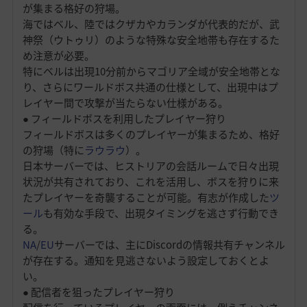
が集まる格好の狩場。
海ではベル、陸ではクザカやカランダが代表的だが、武
神祭（ウトゥリ）のような特殊な安全地帯も存在するた
め注意が必要。
特にベルは出現10分前からマゴリア全域が安全地帯とな
り、さらにワールドボス共通の仕様として、出現中はプ
レイヤー間で攻撃が当たらない仕様がある。
● フィールドボスを利用したプレイヤー狩り
フィールドボスは多くのプレイヤーが集まるため、格好
の狩場（特に
ラウラウ
）。
日本サーバーでは、ヒストリアの会話ルームで日々出現
状況が共有されており、これを活用し、ボスを狩りに来
たプレイヤーを奇襲することが可能。有志が作成した
ツ
ール
も有効な手段で、出現タイミングを逃さず行動でき
る。
NA
/
EU
サーバーでは、主にDiscordの情報共有チャンネル
が存在する。通知を見逃さないよう設定しておくとよ
い。
● 配信者を狙ったプレイヤー狩り