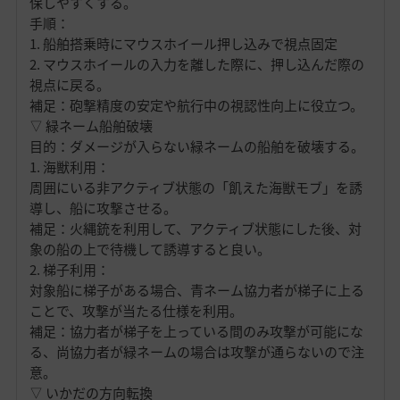
保しやすくする。
手順：
1. 船舶搭乗時にマウスホイール押し込みで視点固定
2. マウスホイールの入力を離した際に、押し込んだ際の
視点に戻る。
補足：砲撃精度の安定や航行中の視認性向上に役立つ。
▽ 緑ネーム船舶破壊
目的：ダメージが入らない緑ネームの船舶を破壊する。
1. 海獣利用：
周囲にいる非アクティブ状態の「飢えた海獣モブ」を誘
導し、船に攻撃させる。
補足：火縄銃を利用して、アクティブ状態にした後、対
象の船の上で待機して誘導すると良い。
2. 梯子利用：
対象船に梯子がある場合、青ネーム協力者が梯子に上る
ことで、攻撃が当たる仕様を利用。
補足：協力者が梯子を上っている間のみ攻撃が可能にな
る、尚協力者が緑ネームの場合は攻撃が通らないので注
意。
▽ いかだの方向転換