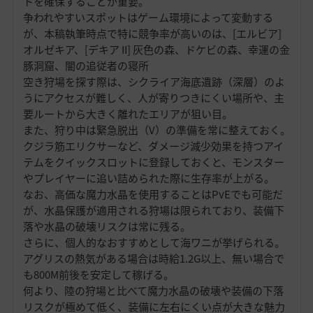
トを確保することが重要。
争われやすいスポットはゲーム環境によって変動する
が、本稿執筆時点で特に競争率が高いのは、[エルビア]
オルゼキア、[デキア II] 灰色の森、ドケビの森、幸運の金
豚洞窟、闇の追従者の寝所
空き狩場を探す際は、シクライア海底遺跡（深層）のよ
うにアクセスが難しく、人が寄りつきにくい場所や、主
要ルートから大きく離れたエリアが狙い目。
また、狩り中は緊急脱出（V）の準備を常に整えておく。
クジラ筋エリクサーなど、ダメージ減少効果を持つアイ
テムをクイックスロットに登録しておくと、モンスター
やプレイヤーに追い詰められた際に生存率が上がる。
なお、高価な魔力水晶を使用することはPvEでも可能だ
が、水晶保護が適用される狩場は限られており、装備下
落や水晶の破壊リスクは常に残る。
さらに、個人的なおすすめとして海ワニが挙げられる。
アグリスの熱気がある場合は時給1.2G以上、無い場合で
も800M前後を安定して稼げる。
何より、陸の狩場と比べて魔力水晶の破壊や装備の下落
リスクが極めて低く、装備に左右にくい点が大きな魅力