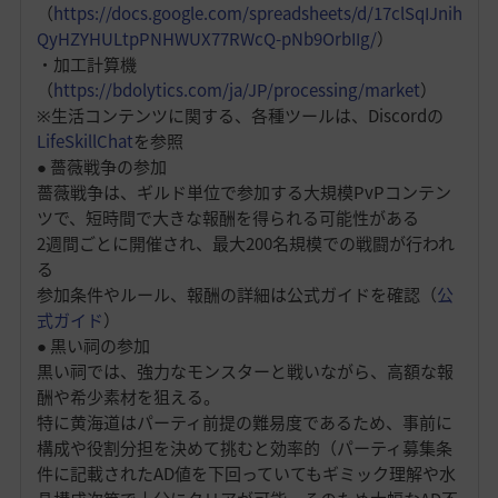
（
https://docs.google.com/spreadsheets/d/17clSqIJnih
QyHZYHULtpPNHWUX77RWcQ-pNb9OrbIIg/
）
・加工計算機
（
https://bdolytics.com/ja/JP/processing/market
）
※生活コンテンツに関する、各種ツールは、Discordの
LifeSkillChat
を参照
● 薔薇戦争の参加
薔薇戦争は、ギルド単位で参加する大規模PvPコンテン
ツで、短時間で大きな報酬を得られる可能性がある
2週間ごとに開催され、最大200名規模での戦闘が行われ
る
参加条件やルール、報酬の詳細は公式ガイドを確認（
公
式ガイド
）
● 黒い祠の参加
黒い祠では、強力なモンスターと戦いながら、高額な報
酬や希少素材を狙える。
特に黄海道はパーティ前提の難易度であるため、事前に
構成や役割分担を決めて挑むと効率的（パーティ募集条
件に記載されたAD値を下回っていてもギミック理解や水