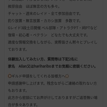
挨拶自由 ほぼ無言の方も多々。
チャット・週末のレイド・全て参加自由です。
釣り放置・無言放置・カカシ放置 多数です。
Gレイド3段土日開催 ベル部隊・アトラクPT・祠PTなど
復帰・初心者・ベテラン どなたでも大丈夫です。
適度な情報交換をしながら、実際皆さん黙々とプレイし
ております。
体験加入してみたい方、質問等は下記2名に
家名 Allan又はharihariboまでお気軽に密談ください。
〇
ギルド申請をしてくれる皆様方へ
〇
申請感謝申し上げます。残念ながらご連絡の取れない方
もおります。
此方から密談にてお声がけしておりますがご返答無い場
合が多々あります。