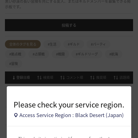
黒い砂漠の長い冒険を共にする友人、またはギルドメンバーを募集できる掲
示板です。
投稿する
全体のタグを見る
#生活
#ギルド
#パーティ
#拠点戦
#占領戦
#戦闘
#ギルドリーグ
#航海
#冒険
登録日順
検索順
コメント順
推奨順
話題順
【サンセットノヴァ】敷居が低い生活系(航海)ギルド お気
楽に冒険メンバー募集中♫
0
5 時間前
0
53
Iroly-日本
Please check your service region.
スキル共有・基本無言ギルド【無為無想】メンバー募集
Access Service Region : Black Desert (Japan)
0
10 時間前
0
101
とりぐな
【TrueWinter】ギルドメンバー募集
2
17 時間前
0
128
倉葉