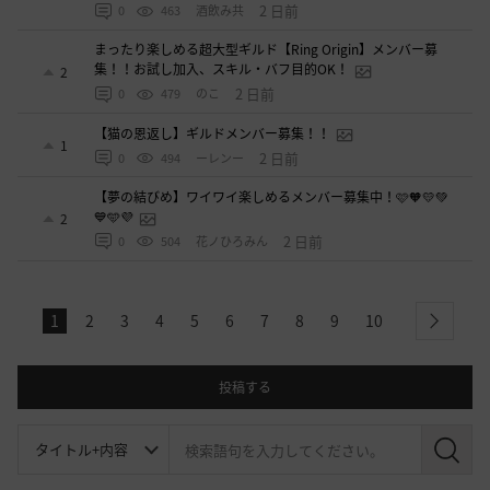
2 日前
0
463
酒飲み共
まったり楽しめる超大型ギルド【Ring Origin】メンバー募
集！！お試し加入、スキル・バフ目的OK！
2
2 日前
0
479
のこ
【猫の恩返し】ギルドメンバー募集！！
1
2 日前
0
494
ーレンー
【夢の結びめ】ワイワイ楽しめるメンバー募集中！🩷🧡💛💚
💙🩵💜
2
2 日前
0
504
花ノひろみん
1
2
3
4
5
6
7
8
9
10
next
投稿する
検
索