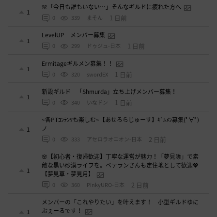
🌸「今日も誰もいない…」そんなギルドに疲れた方へ
1
1 日前
0
339
まそん
LevelUP メンバー募集
1
1 日前
0
299
ドゥジュ-日本
Ermitageギルメン募集！！
1
1 日前
0
320
swordEX
新設ギルド 「Shmurda」立ち上げメンバー募集！
1
1 日前
0
340
いなドン
~各PTｺﾝﾃﾝﾂも楽しむ~【あせろらじゅーす】ｷﾞﾙﾒﾝ募集(ﾟ∀ﾟ)
ノ
1
2 日前
0
333
アセロラオニオン-日本
🌸【初心者・復帰歓迎】丁寧な運営が魅力！「夢見隊」で素
敵な黒い砂漠ライフを。ベテランさんも定住地として歓迎💖
1
【夢見草・夢見月】
2 日前
0
360
PinkyURO-日本
メンバーの「これやりたい」を叶えます！ 小型ギルドゆに
ぶぇーるです！
1