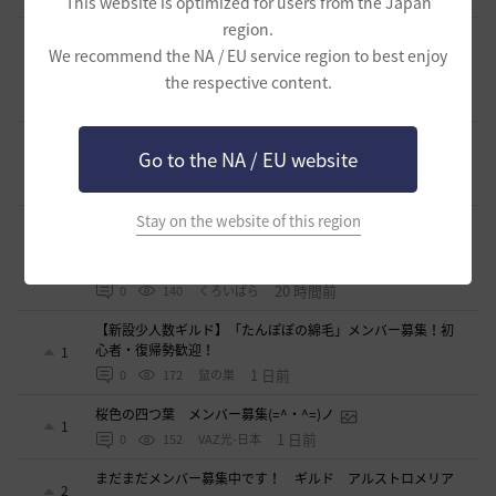
This website is optimized for users from the Japan
region.
好きなキャラで好きなことを！無言OK挨拶自由！基本ソロ
We recommend the NA / EU service region to best enjoy
だけどたまにおしゃべりを楽しんだり(*'ω'*)【魔弾の射手】
1
で一緒に遊びませんか？
the respective content.
17 時間前
0
138
oすずo
ギルド【Patera】ギルドメンバー募集中！ 初心者復帰者歓
Go to the NA / EU website
迎！！
1
20 時間前
0
186
かぐらBDO
Stay on the website of this region
ギルチャ完全無言推奨・ソロ向けギルド「ストレイキャッ
ツ」メンバー募集（ギルドボス有・初心者復帰者多数所属・
1
スキル目当て◎）
20 時間前
0
140
くろいばら
【新設少人数ギルド】「たんぽぽの綿毛」メンバー募集！初
心者・復帰勢歓迎！
1
1 日前
0
172
鼠の巣
桜色の四つ葉 メンバー募集(=^・^=)ノ
1
1 日前
0
152
VAZ光-日本
まだまだメンバー募集中です！ ギルド アルストロメリア
2