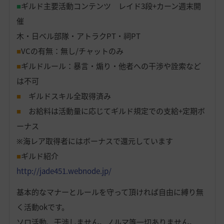
■
ギルド主要活動コンテンツ レイド3段+カーン週末開
催
木・日ベル部隊・アトラクPT・祠PT
■
VCの有無：無し/チャットのみ
■
ギルドルール：暴言・煽り・他者への干渉や詮索など
は不可
■
ギルドスキル全取得済み
■
お給料は活動量に応じてギルド規定での支給+定期ボ
ーナス
※海レア取得者にはボーナスで還元しています
■
ギルド紹介
http://jade451.webnode.jp/
基本的なマナーとルールを守って頂ければ自由に縛り無
く活動okです。
ソロ活動、干渉しません。ノルマ等一切ありません。