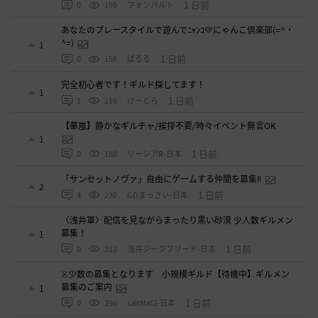
1 日前
0
199
フォンバルト
あなたのプレースタイルで遊んでﾆｬﾝｺ💛にゃんこ倶楽部(=^・
^=)
1
1 日前
0
156
ぱるる
完全初心者です！ギルド探してます！
1
1 日前
1
216
けーとら
【華嵐】静かなギルチャ/挨拶不要/時々イベント無言OK
1
1 日前
0
180
リーシアR-日本
「サンセットノヴァ」自由にゲームする仲間を募集‼️
2
1 日前
4
230
GDまっきぃ-日本
〈浅井軍〉配信を見ながらまったり黒い砂漠 少人数ギルメン
募集！
1
1 日前
0
213
浅井ジークフリード-日本
※少数の募集となります 小規模ギルド【待機中】ギルメン
募集のご案内
1
1 日前
0
296
saltNaCl-日本