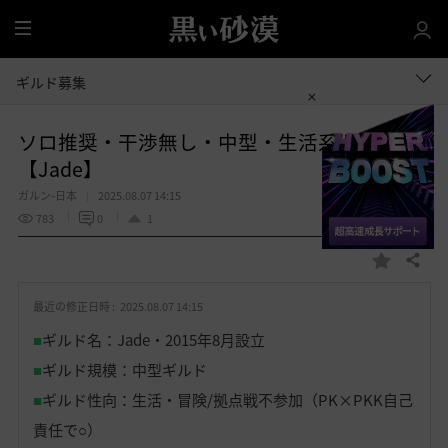
全
体
ギルド募集
ソロ推奨・干渉無し・中型・生活系ギルド
【Jade】
ガルン-日本
2025.08.07 14:15
783
0
1
共有する
お
気
最近の修正日時 :
2025.08.07 14:15
に
入
■
ギルド名：Jade・2015年8月設立
り
■
ギルド規模：中型ギルド
■
ギルド性向：生活・冒険/拠点戦不参加（PK×PKK自己
責任で○）