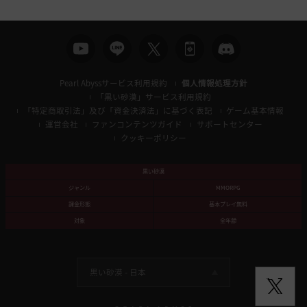
Pearl Abyssサービス利用規約
個人情報処理方針
「黒い砂漠」サービス利用規約
「特定商取引法」及び「資金決済法」に基づく表記
ゲーム基本情報
運営会社
ファンコンテンツガイド
サポートセンター
クッキーポリシー
黒い砂漠
ジャンル
MMORPG
課金形態
基本プレイ無料
対象
全年齢
黒い砂漠 -
日本