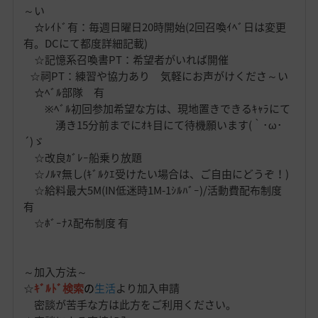
～い
☆ﾚｲﾄﾞ有：毎週日曜日20時開始(2回召喚ｲﾍﾞ日は変更
有。DCにて都度詳細記載)
☆記憶系召喚書PT：希望者がいれば開催
☆祠PT：練習や協力あり 気軽にお声がけくださ～い
☆ﾍﾞﾙ部隊 有
※ﾍﾞﾙ初回参加希望な方は、現地置きできるｷｬﾗにて
湧き15分前までにｵｷ目にて待機願います(｀･ω･
´)ゞ
☆改良ｶﾞﾚｰ船乗り放題
☆ﾉﾙﾏ無し(ｷﾞﾙｸｴ受けたい場合は、ご自由にどうぞ！)
☆給料最大5M(IN低迷時1M-1ｼﾙﾊﾞｰ)/活動費配布制度
有
☆ﾎﾞｰﾅｽ配布制度 有
～加入方法～
☆
ｷﾞﾙﾄﾞ検索
の
生活
より加入申請
密談が苦手な方は此方をご利用ください。