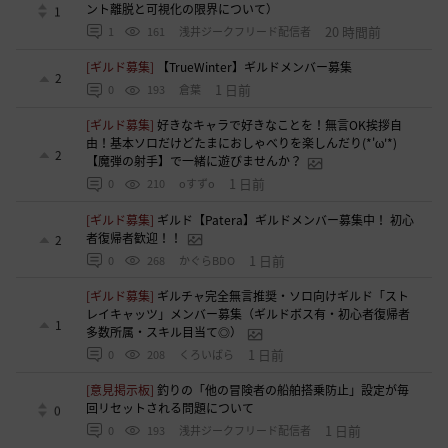
ント離脱と可視化の限界について）
1
20 時間前
1
161
浅井ジークフリード配信者
[ギルド募集]
【TrueWinter】ギルドメンバー募集
2
1 日前
0
193
倉葉
[ギルド募集]
好きなキャラで好きなことを！無言OK挨拶自
由！基本ソロだけどたまにおしゃべりを楽しんだり(*'ω'*)
2
【魔弾の射手】で一緒に遊びませんか？
1 日前
0
210
oすずo
[ギルド募集]
ギルド【Patera】ギルドメンバー募集中！ 初心
者復帰者歓迎！！
2
1 日前
0
268
かぐらBDO
[ギルド募集]
ギルチャ完全無言推奨・ソロ向けギルド「スト
レイキャッツ」メンバー募集（ギルドボス有・初心者復帰者
1
多数所属・スキル目当て◎）
1 日前
0
208
くろいばら
[意見掲示板]
釣りの「他の冒険者の船舶搭乗防止」設定が毎
回リセットされる問題について
0
1 日前
0
193
浅井ジークフリード配信者