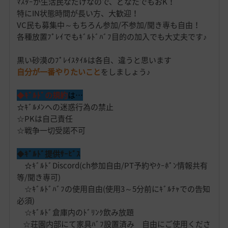
ﾏｽﾀｰが生活民なだけなので、どなたでもおK！
特にIN状態時間が長い方、大歓迎！
VC民も募集中～もちろん参加/不参加/聞き専も自由！
各種放置ﾌﾟﾚｲでもｷﾞﾙﾄﾞﾊﾞﾌ目的の加入でも大丈夫です♪
黒い砂漠のﾌﾟﾚｲｽﾀｲﾙは各自、違うと思います
自分が一番やりたいこと
をしましょう♪
◆
ｷﾞﾙﾄﾞの規約
は…
☆ｷﾞﾙﾒﾝへの迷惑行為の禁止
☆PKは自己責任
☆戦争一切受諾不可
◆
ｷﾞﾙﾄﾞ提供ｻｰﾋﾞｽ
☆ｷﾞﾙﾄﾞDiscord(ch参加自由/PT予約やｸｰﾎﾟﾝ情報共有
等/聞き専可)
☆ｷﾞﾙﾄﾞﾊﾞﾌの使用自由(使用3～5分前にｷﾞﾙﾁｬでの告知
必須)
☆ｷﾞﾙﾄﾞ倉庫内のﾄﾞﾘﾝｸ飲み放題
☆荘園内部にて家具ﾊﾞﾌ設置済み 自由にご使用くださ