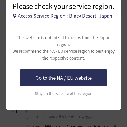
コミュニティの利用にあたって
Please check your service region.
51
2020.03.25
18
47.8K
黒い砂漠
Access Service Region : Black Desert (Japan)
[意見掲示板]
意見掲示板の指摘が反映されず、サポートへ直
接問い合わせるまで改善されなかった運用について
0
5 分前
0
2
浅井ジークフリード配信者
This website is optimized for users from the Japan
[ファンアート & 創作]
内容ないびみょマンガ その45 転生し
region.
たら黒い砂漠だった件
0
We recommend the NA / EU service region to best enjoy
19 分前
0
5
きゅんきゅん-日本
the respective content.
[ギルド募集]
【🍀もんぶらん喫茶🍀】新規復帰者大歓迎！ま
ったり自由なギルドです♪
1
2 時間前
0
31
ゆぅにゃん
Go to the NA / EU website
[ギルド募集]
【新設1段拠点戦ギルド】「えにぐま」ギルド
メンバー募集中！
1
Stay on the website of this region
2 時間前
0
32
えにぐま
[自由掲示板]
キャラの肖像画を撮ると縦長になってしまう
1
3 時間前
0
98
無敵で踊り狂う女