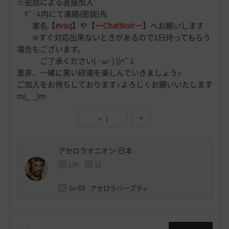
☆密談による直接加入
ｹﾞｰﾑ内にて連絡(密談)先
家名【
evaq
】や【
ーChatNoirー
】へお願いします
※すぐ対応出来ないときがあるので1日待ってもらう
場合もございます。
ご了承ください( ･ω･) ))ﾍﾟｺ
是非、一緒に黒い砂漠を楽しんでいきましょう♪
ご加入をお待ちしております♪よろしくお願いいたします
m(_ _)m
1
アセロラオニオン-日本
130
12
Lv
63
アセロラハーブティ