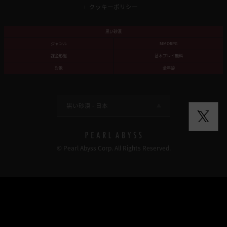
クッキーポリシー
黒い砂漠
ジャンル
MMORPG
課金形態
基本プレイ無料
対象
全年齢
黒い砂漠 -
日本
© Pearl Abyss Corp. All Rights Reserved.