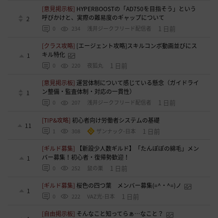
[意見掲示板]
HYPERBOOSTの「AD750を目指そう」という
呼びかけと、実際の難易度のギャップについて
2
1 日前
0
234
浅井ジークフリード配信者
[クラス攻略]
[エージェント攻略]スキルコンボ動画並びにス
キル特化
1
1 日前
0
220
夜狐丸
[意見掲示板]
運営体制について感じている懸念（ガイドライ
ン整備・監査体制・対応の一貫性）
1
1 日前
0
207
浅井ジークフリード配信者
[TIP&攻略]
初心者向け労働者システムの基礎
11
1 日前
1
308
ザンナック-日本
[ギルド募集]
【新設少人数ギルド】「たんぽぽの綿毛」メン
バー募集！初心者・復帰勢歓迎！
1
1 日前
0
252
鼠の巣
[ギルド募集]
桜色の四つ葉 メンバー募集(=^・^=)ノ
1
1 日前
0
222
VAZ光-日本
[自由掲示板]
そんなこと知ってらぁ…なこと？