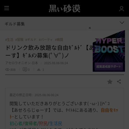
全
体
ギルド募集
#生活
#冒険
#ギルド
#パーティ
#戦闘
ドリンク飲み放題な自由ｷﾞﾙﾄﾞ【あせろらじゅ
ーす】ｷﾞﾙﾒﾝ募集(ﾟ∀ﾟ)ノ
アセロラオニオン-日本
2025.08.06 06:24
808
0
1
共有する
お
気
最近の修正日時 :
2025.08.06 06:24
に
入
閲覧していただきありがとうございます( ･ω･) ))ﾍﾟｺ
り
【あせろらじゅーす】では、ﾀｲﾄﾙにある通り、
自由をﾓｯ
ﾄｰ
としています！
初心者
/
復帰者
/
狩民
/
生活民