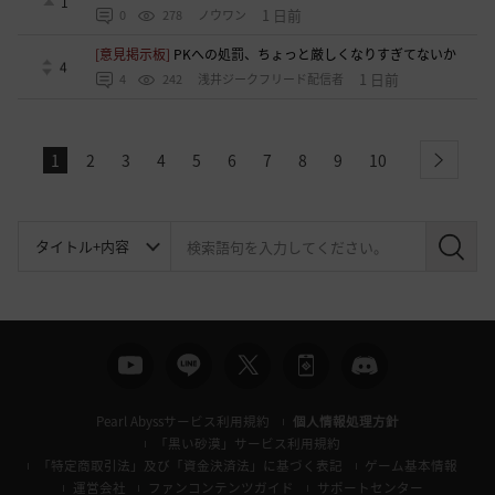
1
1 日前
0
278
ノウワン
[意見掲示板]
PKへの処罰、ちょっと厳しくなりすぎてないか
4
1 日前
4
242
浅井ジークフリード配信者
1
2
3
4
5
6
7
8
9
10
next
検
索
Pearl Abyssサービス利用規約
個人情報処理方針
「黒い砂漠」サービス利用規約
「特定商取引法」及び「資金決済法」に基づく表記
ゲーム基本情報
運営会社
ファンコンテンツガイド
サポートセンター