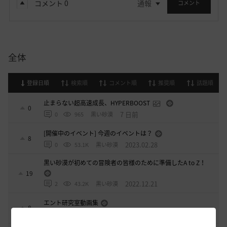
コメント
0
通報
コメント
全体
登録日順
検索順
コメント順
推奨順
話題順
止まらない超高速成長、HYPERBOOST
0
7 日前
0
965
黒い砂漠
[開催中のイベント] 今週のイベントは？
8
2023.02.28
0
53.1K
黒い砂漠
黒い砂漠が初めての冒険者の皆様のために準備したA to Z！
19
2022.12.21
2
43.2K
黒い砂漠
エント研究室動画集
8
2021.05.12
1
32.3K
黒い砂漠