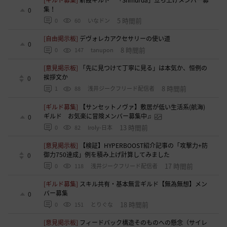
[ギルド募集]
新設ギルド 「Shmurda」立ち上げメンバー募
集！
0
5 時間前
0
60
いなドン
[自由掲示板]
デヴォレカアクセサリーの使い道
0
8 時間前
0
147
tanupon
[意見掲示板]
「先に見つけて丁寧に見る」は本気か、恒例の
挨拶文か
0
8 時間前
1
88
浅井ジークフリード配信者
[ギルド募集]
【サンセットノヴァ】敷居が低い生活系(航海)
ギルド お気楽に冒険メンバー募集中♫
0
13 時間前
0
82
Iroly-日本
[意見掲示板]
【検証】HYPERBOOST紹介記事の「攻撃力+防
御力750達成」例を積み上げ計算してみました
0
17 時間前
0
118
浅井ジークフリード配信者
[ギルド募集]
スキル共有・基本無言ギルド【無為無想】メン
バー募集
0
18 時間前
0
151
とりぐな
[意見掲示板]
フィードバック構造そのものへの懸念（サイレ