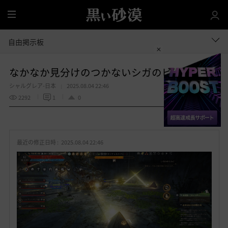
全
体
自由掲示板
なかなか見分けのつかないシガのビーム
シャルグレア-日本
2025.08.04 22:46
2292
1
0
共有する
お
気
最近の修正日時 :
2025.08.04 22:46
に
入
り