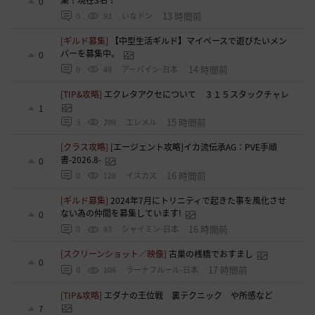
0
13 時間前
0
93
いなドン
[ギルド募集]
【中型生活ギルド】マイペースで遊びたいメン
バーを募集中。
0
14 時間前
0
49
アーバイン-日本
[TIP&攻略]
エクレタアクセについて ３１５スタックチャレ
1
15 時間前
3
299
エレメル
[クラス攻略]
[エージェント攻略]イカ流伝承AG：PVE手順
書-2026.8-
0
16 時間前
0
128
イスカス
[ギルド募集]
2024年7月にトリニティで起きた事を風化させ
ない為の仲間を募集しています!
0
16 時間前
0
83
シャイミン-日本
[スクリーンショット／映像]
古巣の桟橋でおすまし
0
17 時間前
0
106
ラーナフルール-日本
[TIP&攻略]
エダナの王位戦 裏テクニック や所感など
7