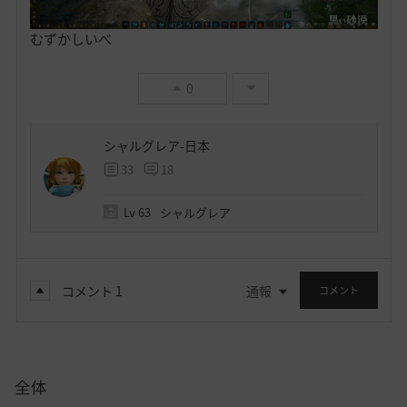
むずかしいべ
0
シャルグレア-日本
33
18
Lv
63
シャルグレア
コメント
1
通報
コメント
全体