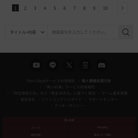
1
2
3
4
5
6
7
8
9
10
next
検
索
Pearl Abyssサービス利用規約
個人情報処理方針
「黒い砂漠」サービス利用規約
「特定商取引法」及び「資金決済法」に基づく表記
ゲーム基本情報
運営会社
ファンコンテンツガイド
サポートセンター
クッキーポリシー
黒い砂漠
ジャンル
MMORPG
課金形態
基本プレイ無料