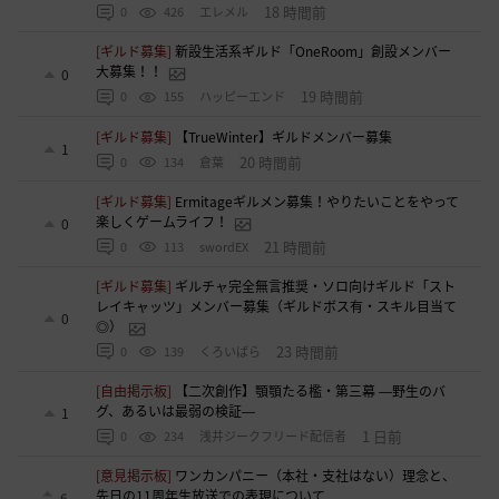
18 時間前
0
426
エレメル
[ギルド募集]
新設生活系ギルド「OneRoom」創設メンバー
大募集！！
0
19 時間前
0
155
ハッピーエンド
[ギルド募集]
【TrueWinter】ギルドメンバー募集
1
20 時間前
0
134
倉葉
[ギルド募集]
Ermitageギルメン募集！やりたいことをやって
楽しくゲームライフ！
0
21 時間前
0
113
swordEX
[ギルド募集]
ギルチャ完全無言推奨・ソロ向けギルド「スト
レイキャッツ」メンバー募集（ギルドボス有・スキル目当て
0
◎）
23 時間前
0
139
くろいばら
[自由掲示板]
【二次創作】顎顎たる檻・第三幕 ―野生のバ
グ、あるいは最弱の検証―
1
1 日前
0
234
浅井ジークフリード配信者
[意見掲示板]
ワンカンパニー（本社・支社はない）理念と、
先日の11周年生放送での表現について
6