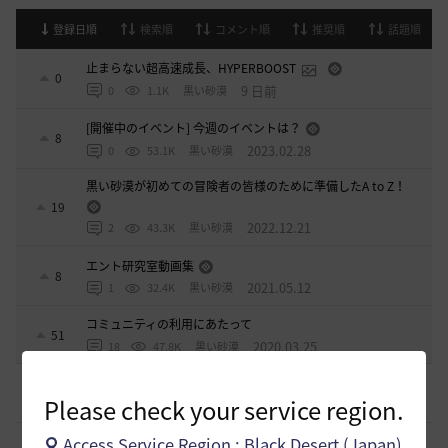
登録日順
検索順
コメント順
推奨順
話題順
止まらない超高速成長、HYPERBOOST
0
9 日前
0
1.1K
黒い砂漠
[開催中のイベント] 今週のイベントは？
8
2023.02.28
0
53.1K
黒い砂漠
黒い砂漠が初めての冒険者の皆様のために準備したA to Z！
19
2022.12.21
2
43.3K
黒い砂漠
エント研究室動画集
8
2021.05.12
1
32.4K
黒い砂漠
コミュニティの利用にあたって
51
2020.03.25
18
47.8K
黒い砂漠
[ギルド募集]
ギルド アルストロメリア メンバー募集です
0
Please check your service region.
1 時間前
0
27
フォンバルト
[自由掲示板]
【二次創作】カロンの被害妄想、あるいは検証
Access Service Region : Black Desert (Japan)