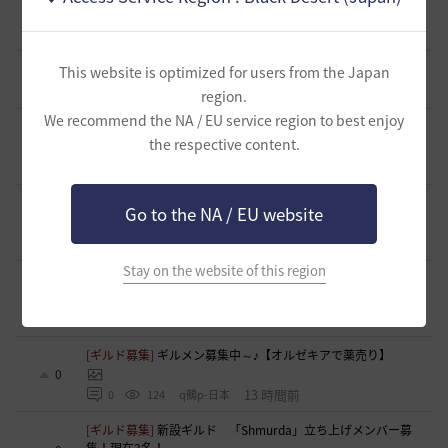
者の視線
0
3 時間前
0
58
浅井ジークフリード配信者
[自由掲示板]
【二次創作】エルニールの視線
This website is optimized for users from the Japan
0
3 時間前
0
44
浅井ジークフリード配信者
region.
We recommend the NA / EU service region to best enjoy
[ギルド募集]
飽きない日常をあなたへ…IXAYA ギルメン募
the respective content.
集中
0
4 時間前
0
41
Grafciel-日本
[スクリーンショット／映像]
ユーザーイベント（演奏会）で
Go to the NA / EU website
の様子です
0
4 時間前
0
50
みゐみ-日本
Stay on the website of this region
[ギルド募集]
小型ギルド「まったりソレイユ」楽しいメンバ
ーの募集です！
0
10 時間前
0
85
ヒマリン
[ギルド募集]
ギルメン募集中～♪【オルゼキアで薬売り】
0
13 時間前
0
124
q鵺p-日本
[ギルド募集]
新設ギルド 「Shmurda」立ち上げメンバー募
集！現在3名！