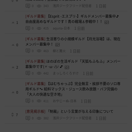
1 日前
0
343
浅井ジークフリード配信者
[ギルド募集]
【Esprit -エスプリ-】ギルドメンバー募集中🎵
自由度高めなギルドです！青の戦場⚓参戦中！！
1
1 日前
0
415
aquria-日本
[ギルド募集]
生活寄りの小規模ギルド【月光浴場】は、現在
メンバー募集中！
0
1 日前
0
463
柳と篝火
[ギルド募集]
ほのぼの生活ギルド「天狐もふもふ」メンバー
募集中です(〃･ω･ﾉ)ﾉ 💕
2
1 日前
0
442
まっしろくろすけ
[ギルド募集]
【はむちゃっぷ】完全無言・挨拶不要のソロ専
用ギルド🐾 給料マックス・ジュース飲み放題・バフ完備の
0
「大人の快適な空き地」
1 日前
0
411
おやじーぬ-日本
[意見掲示板]
「制裁」という言葉が与える印象について
7
1 日前
0
382
浅井ジークフリード配信者