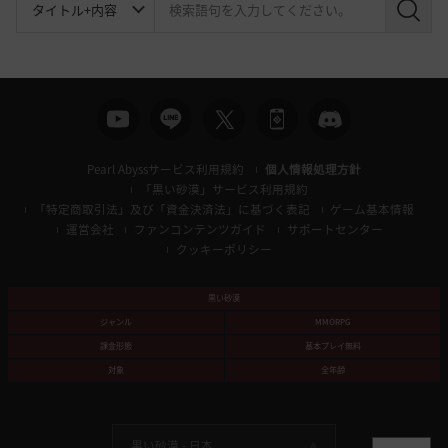
検
索
Pearl Abyssサービス利用規約
個人情報処理方針
「黒い砂漠」サービス利用規約
「特定商取引法」及び「資金決済法」に基づく表記
ゲーム基本情報
運営会社
ファンコンテンツガイド
サポートセンター
クッキーポリシー
黒い砂漠
ジャンル
MMORPG
課金形態
基本プレイ無料
対象
全年齢
黒い砂漠 -
日本