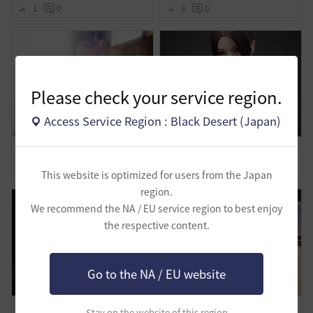
1
0
3
0
Please check your service region.
Access Service Region : Black Desert (Japan)
わたしの旅路-覚醒ノヴァ
美容の時間
0
0
0
0
This website is optimized for users from the Japan
region.
We recommend the NA / EU service region to best enjoy
the respective content.
Go to the NA / EU website
緩和でいけましたよ～♪
水着姿だよｗ
Stay on the website of this region