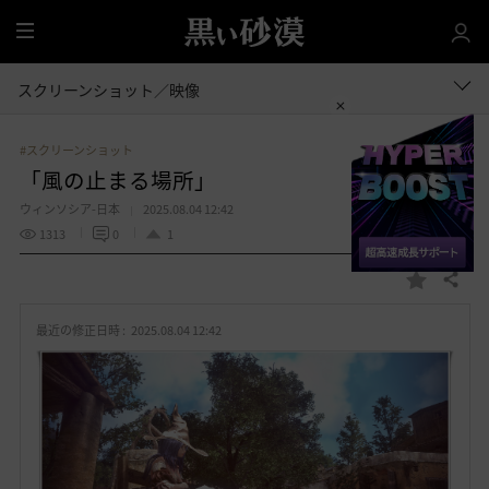
全
体
スクリーンショット／映像
#スクリーンショット
「風の止まる場所」
ウィンソシア-日本
2025.08.04 12:42
1313
0
1
共有する
お
気
最近の修正日時 :
2025.08.04 12:42
に
入
り