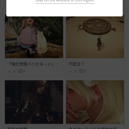
1
1
1
0
「強化惨敗バリだる～い」「・・・」
円武台？
0
0
0
0