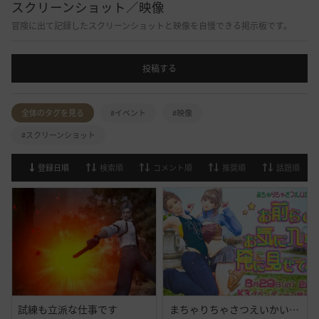
スクリーンショット／映像
冒険に出て記録したスクリーンショットと映像を自慢できる掲示板です。
投稿する
全体のタグを見る
#イベント
#映像
#スクリーンショット
登録日順
検索順
コメント順
推奨順
話題順
試練も立派な仕事です
まちゃりちゃさつえいかい【予告】