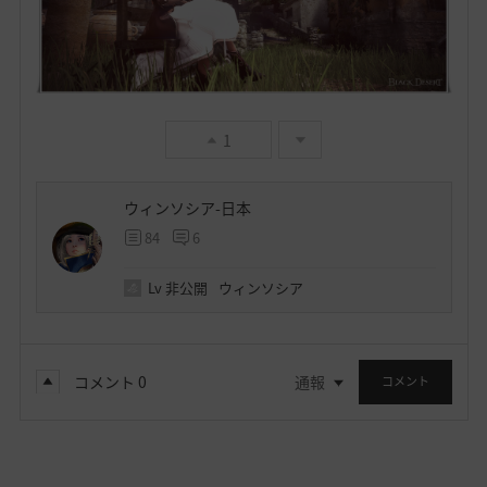
1
ウィンソシア-日本
84
6
Lv
非公開
ウィンソシア
コメント
0
通報
コメント