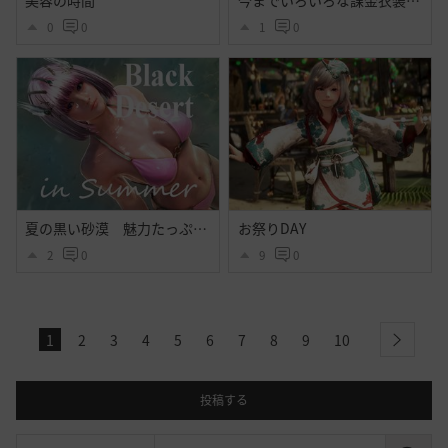
美容の時間
今までいろいろな課金衣装出てそれなりに好きだったけど今回程心奪われた衣装はなかったよ・・大好きだよシトラス・・ハイセンス過ぎるよ黒砂漠☝️ぃえーぃ！
0
0
1
0
夏の黒い砂漠 魅力たっぷりシトラス衣装のｓｓ その２
お祭りDAY
2
0
9
0
1
2
3
4
5
6
7
8
9
10
next
投稿する