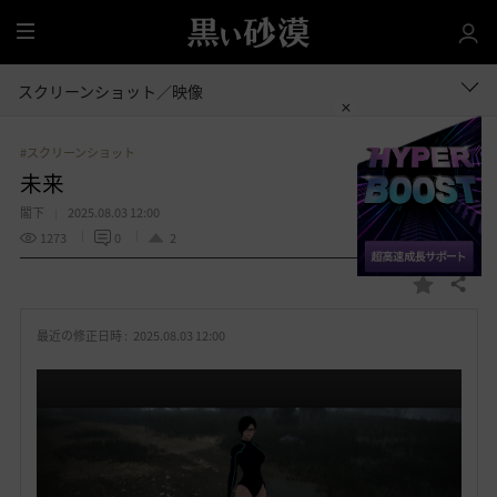
全
体
スクリーンショット／映像
#スクリーンショット
未来
閣下
2025.08.03 12:00
1273
0
2
共有する
お
気
最近の修正日時 :
2025.08.03 12:00
に
入
り