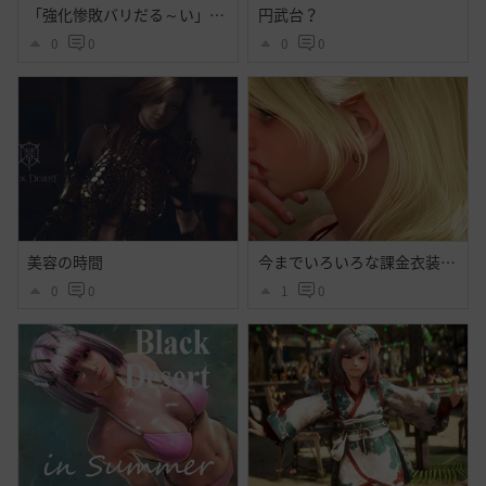
「強化惨敗バリだる～い」「・・・」
円武台？
0
0
0
0
美容の時間
今までいろいろな課金衣装出てそれなりに好きだったけど今回程心奪われた衣装はなかったよ・・大好きだよシトラス・・ハイセンス過ぎるよ黒砂漠☝️ぃえーぃ！
0
0
1
0