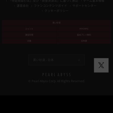
「特定商取引法」及び「資金決済法」に基づく表記
ゲーム基本情報
運営会社
ファンコンテンツガイド
サポートセンター
クッキーポリシー
黒い砂漠
ジャンル
MMORPG
課金形態
基本プレイ無料
対象
全年齢
黒い砂漠 -
日本
© Pearl Abyss Corp. All Rights Reserved.