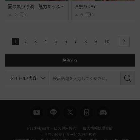
夏の黒い砂漠 魅力たっぷりシトラス衣装のｓｓ その２
お祭りDAY
2
0
9
0
1
2
3
4
5
6
7
8
9
10
next
投稿する
検
索
Pearl Abyssサービス利用規約
個人情報処理方針
「黒い砂漠」サービス利用規約