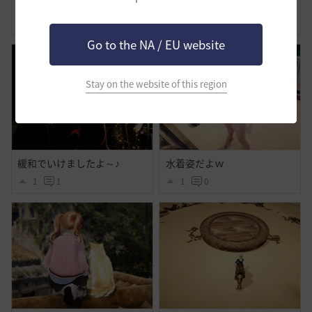
わたしの旅路-覚醒ノヴァ
美容の時間
0
0
0
0
Go to the NA / EU website
Stay on the website of this region
緩和でいけましたよ～♪
水着姿だよｗ
1
1
1
0