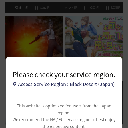
登録日順
検索順
コメント順
推奨順
話題順
試練も立派な仕事です
まちゃりちゃさつえいかい【予告】
Please check your service region.
1
0
3
0
Access Service Region : Black Desert (Japan)
This website is optimized for users from the Japan
region.
We recommend the NA / EU service region to best enjoy
the respective content.