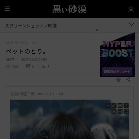
全
体
スクリーンショット／映像
#スクリーンショット
ペットのとり。
DKRT
2025.08.03 02:54
1307
0
3
共有する
お
気
最近の修正日時 :
2025.08.03 03:04
に
入
り