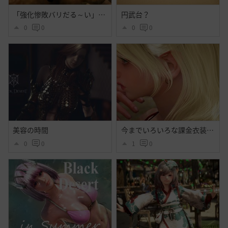
「強化惨敗バリだる～い」「・・・」
円武台？
0
0
0
0
美容の時間
今までいろいろな課金衣装出てそれなりに好きだったけど今回程心奪われた衣装はなかったよ・・大好きだよシトラス・・ハイセンス過ぎるよ黒砂漠☝️ぃえーぃ！
0
0
1
0