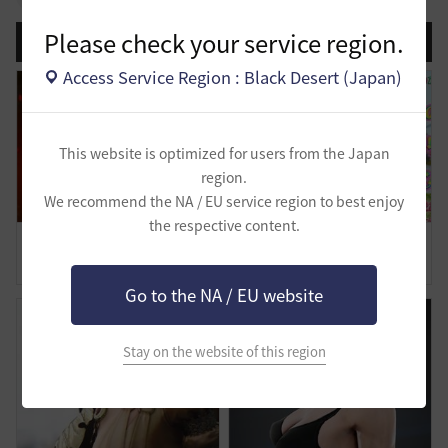
Please check your service region.
登録日順
検索順
コメント順
推奨順
話題順
Access Service Region : Black Desert (Japan)
This website is optimized for users from the Japan
region.
We recommend the NA / EU service region to best enjoy
the respective content.
試練も立派な仕事です
まちゃりちゃさつえいかい【予告】
1
0
3
0
Go to the NA / EU website
Stay on the website of this region