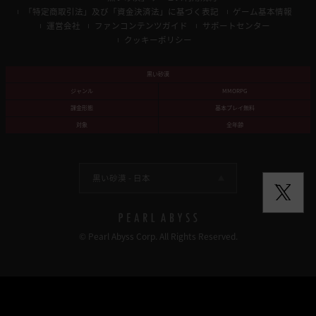
「特定商取引法」及び「資金決済法」に基づく表記
ゲーム基本情報
運営会社
ファンコンテンツガイド
サポートセンター
クッキーポリシー
黒い砂漠
ジャンル
MMORPG
課金形態
基本プレイ無料
対象
全年齢
黒い砂漠 -
日本
© Pearl Abyss Corp. All Rights Reserved.