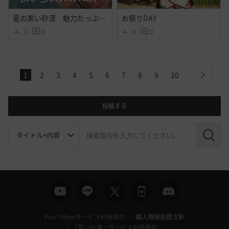
夏の黒い砂漠 魅力たっぷりシトラス衣装のｓｓ その２
お祭りDAY
2
0
9
0
1
2
3
4
5
6
7
8
9
10
next
投稿する
検
索
Pearl Abyssサービス利用規約
個人情報処理方針
「黒い砂漠」サービス利用規約