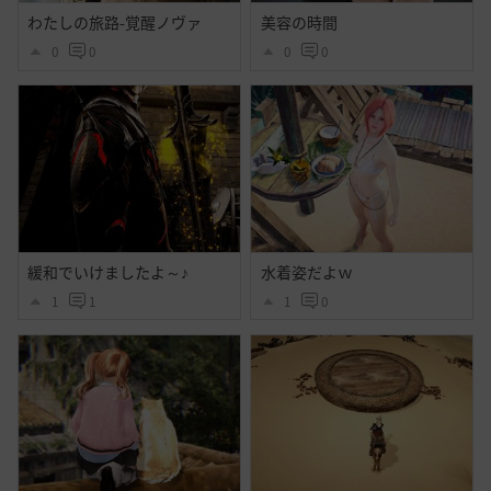
わたしの旅路-覚醒ノヴァ
美容の時間
0
0
0
0
緩和でいけましたよ～♪
水着姿だよｗ
1
1
1
0