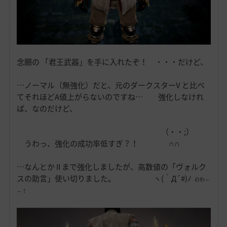
念願の 「君王武器」を手に入れたぞ！ ・・・だけど、
…ノーマル（無強化）だと、元のダークスターV と比べ
てそれほどA値上がらないのですね… 強化しなけれ
ば、なのだけど、
（・・;）
うわっ、強化の成功率低すぎ？！ ∩∩
…なんとか II まで強化しましたが、高数値の「ヴォルク
スの助言」使い切りました。 ヽ(｀Д´#)ﾉ
のわ～
～！