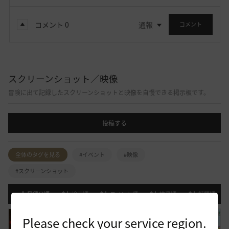
コメント
0
通報
コメント
スクリーンショット／映像
冒険に出て記録したスクリーンショットと映像を自慢できる掲示板です。
投稿する
全体のタグを見る
#イベント
#映像
#スクリーンショット
登録日順
検索順
コメント順
推奨順
話題順
Please check your service region.