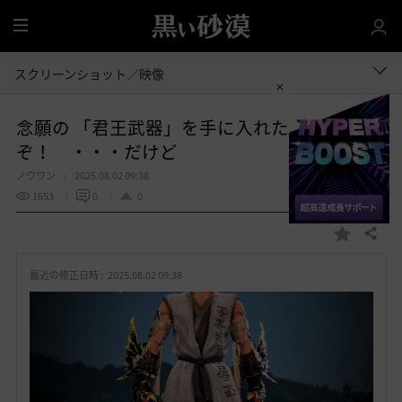
全
体
スクリーンショット／映像
念願の 「君王武器」を手に入れた
ぞ！ ・・・だけど
ノウワン
2025.08.02 09:38
1653
0
0
共有する
お
気
最近の修正日時 :
2025.08.02 09:38
に
入
り