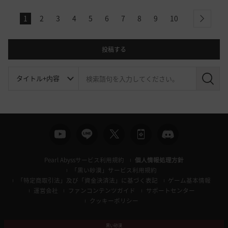
1
2
3
4
5
6
7
8
9
10
next
投稿する
検
索
Pearl Abyssサービス利用規約
個人情報処理方針
「黒い砂漠」サービス利用規約
「特定商取引法」及び「資金決済法」に基づく表記
ゲーム基本情報
運営会社
ファンコンテンツガイド
サポートセンター
クッキーポリシー
黒い砂漠