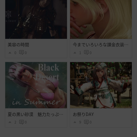
美容の時間
今までいろいろな課金衣装出てそれなりに好きだったけど今回程心奪われた衣装はなかったよ・・大好きだよシトラス・・ハイセンス過ぎるよ黒砂漠☝️ぃえーぃ！
0
0
1
0
夏の黒い砂漠 魅力たっぷりシトラス衣装のｓｓ その２
お祭りDAY
2
0
9
0