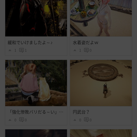
緩和でいけましたよ～♪
水着姿だよｗ
1
1
1
0
「強化惨敗バリだる～い」「・・・」
円武台？
0
0
0
0