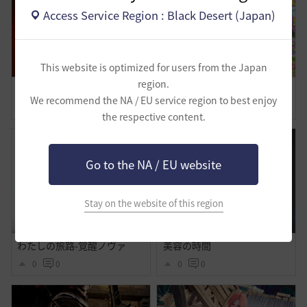
Access Service Region : Black Desert (Japan)
This website is optimized for users from the Japan
region.
試練も立派な仕事です
まちゃりちゃさつえいかい【予告】
We recommend the NA / EU service region to best enjoy
1
0
3
0
the respective content.
Go to the NA / EU website
Stay on the website of this region
わたしの旅路-覚醒ノヴァ
美容の時間
0
0
0
0