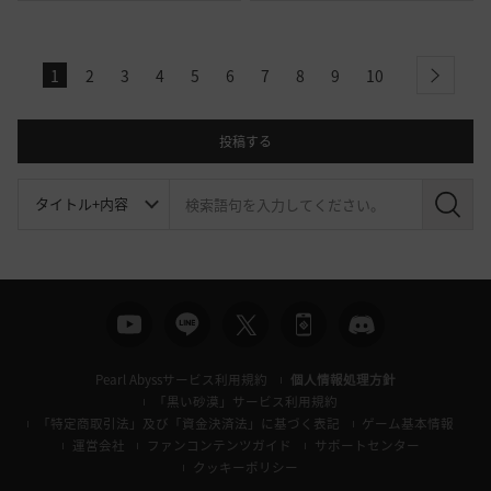
1
2
3
4
5
6
7
8
9
10
next
投稿する
検
索
Pearl Abyssサービス利用規約
個人情報処理方針
「黒い砂漠」サービス利用規約
「特定商取引法」及び「資金決済法」に基づく表記
ゲーム基本情報
運営会社
ファンコンテンツガイド
サポートセンター
クッキーポリシー