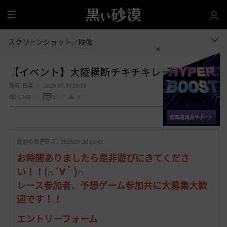
全
体
スクリーンショット／映像
【イベント】大陸横断チキチキレース！！
薄紅-日本
2025.07.30 23:13
1308
0
1
共有する
お
気
最近の修正日時 :
2025.07.30 23:43
に
入
お時間ありましたら是非遊びにきてくださ
り
い！！(∩´∀｀)∩
レース参加者、予想ゲーム参加共に大募集大歓
迎です！！
エントリーフォーム