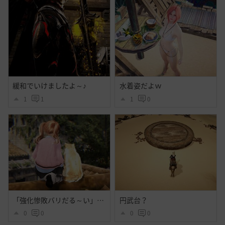
緩和でいけましたよ～♪
水着姿だよｗ
1
1
1
0
「強化惨敗バリだる～い」「・・・」
円武台？
0
0
0
0