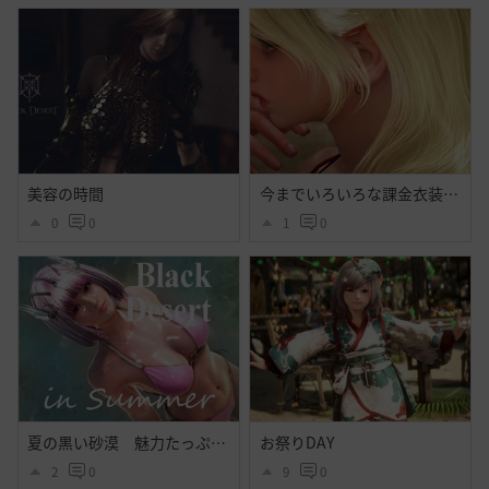
美容の時間
今までいろいろな課金衣装出てそれなりに好きだったけど今回程心奪われた衣装はなかったよ・・大好きだよシトラス・・ハイセンス過ぎるよ黒砂漠☝️ぃえーぃ！
0
0
1
0
夏の黒い砂漠 魅力たっぷりシトラス衣装のｓｓ その２
お祭りDAY
2
0
9
0