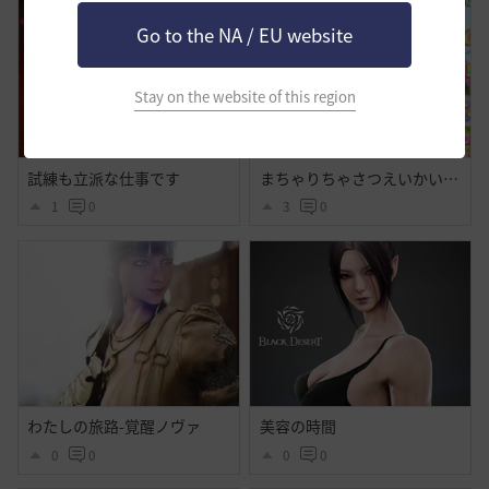
Go to the NA / EU website
Stay on the website of this region
試練も立派な仕事です
まちゃりちゃさつえいかい【予告】
1
0
3
0
わたしの旅路-覚醒ノヴァ
美容の時間
0
0
0
0