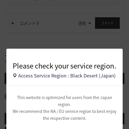
コメント
0
通報
コメント
スクリーンショット／映像
冒険に出て記録したスクリーンショットと映像を自慢できる掲示板です。
Please check your service region.
Access Service Region : Black Desert (Japan)
投稿する
全体のタグを見る
#イベント
#映像
This website is optimized for users from the Japan
region.
#スクリーンショット
We recommend the NA / EU service region to best enjoy
the respective content.
登録日順
検索順
コメント順
推奨順
話題順