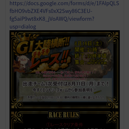
https://docs.google.com/forms/d/e/1FAIpQLS
fbHO9vbZXE4VFs0xX2Swy86C3EU-
fg5aiP9wt8xK8_jVoAWQ/viewform?
usp=dialog