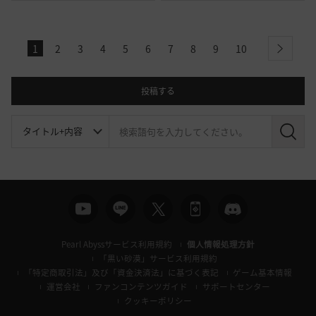
1
2
3
4
5
6
7
8
9
10
next
投稿する
検
索
Pearl Abyssサービス利用規約
個人情報処理方針
「黒い砂漠」サービス利用規約
「特定商取引法」及び「資金決済法」に基づく表記
ゲーム基本情報
運営会社
ファンコンテンツガイド
サポートセンター
クッキーポリシー