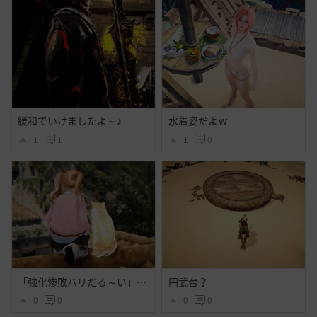
緩和でいけましたよ～♪
水着姿だよｗ
1
1
1
0
「強化惨敗バリだる～い」「・・・」
円武台？
0
0
0
0