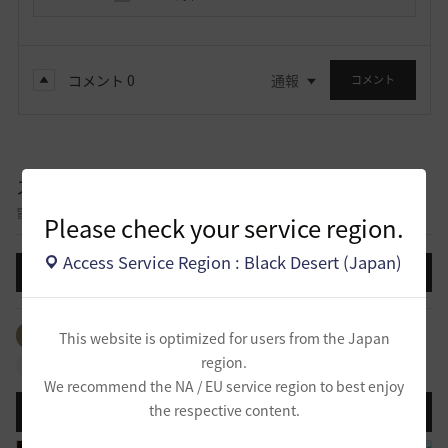
コメント
0
通報
コメント
スクリーンショット／映像
冒険に出て記録したスクリーンショットと映像を自慢できる掲示板です。
Please check your service region.
Access Service Region : Black Desert (Japan)
投稿する
全体のタグを見る
#イベント
#映像
This website is optimized for users from the Japan
region.
#スクリーンショット
We recommend the NA / EU service region to best enjoy
the respective content.
登録日順
検索順
コメント順
推奨順
話題順