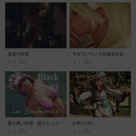
美容の時間
今までいろいろな課金衣装出てそれなりに好きだったけど今回程心奪われた衣装はなかったよ・・大好きだよシトラス・・ハイセンス過ぎるよ黒砂漠☝️ぃえーぃ！
0
0
1
0
夏の黒い砂漠 魅力たっぷりシトラス衣装のｓｓ その２
お祭りDAY
2
0
9
0