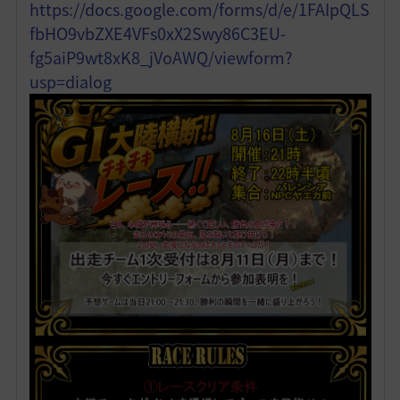
https://docs.google.com/forms/d/e/1FAIpQLS
fbHO9vbZXE4VFs0xX2Swy86C3EU-
fg5aiP9wt8xK8_jVoAWQ/viewform?
usp=dialog