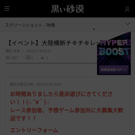
全
体
スクリーンショット／映像
【イベント】大陸横断チキチキレース！！
薄紅-日本
2025.07.30 23:13
1307
0
1
共有する
お
気
最近の修正日時 :
2025.07.30 23:43
に
入
お時間ありましたら是非遊びにきてくださ
り
い！！(∩´∀｀)∩
レース参加者、予想ゲーム参加共に大募集大歓
迎です！！
エントリーフォーム