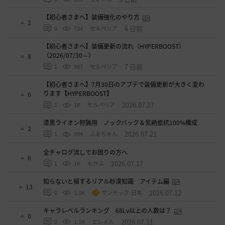
【初心者さまへ】装備強化のやり方
2
6 日前
0
724
セルベリア
【初心者さまへ】装備更新の流れ（HYPERBOOST）
（2026/07/30～）
8
7 日前
1
987
セルベリア
【初心者さまへ】7月30日のアプデで装備更新が大きく変わ
ります【HYPERBOOST】
6
2026.07.27
1
1K
セルベリア
漆黒ライオン狩猟用 ノックバック＆気絶抵抗100%構成
2
2026.07.21
1
994
ふぁちゃん
全チャログ流しでお困りの方へ
6
2026.07.17
1
1K
もかふ
知らないと損するリアル砂漠知識 アイテム編
13
2026.07.12
0
1.3K
ザンナック-日本
キャラレベルランキング 68Lv以上の人数は？
0
2026.07.11
0
1.1K
エレメル