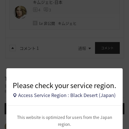
キ厶ジェヒ-日本
4
3
Lv
非公開
キ厶ジェヒ
コメント
1
通報
コメント
TIP&攻略
Please check your service region.
冒険しながら積み上げてきた自分だけのノウハウ、攻略、コツを他の冒険者
様と共有できる掲示板です。
Access Service Region : Black Desert (Japan)
投稿する
This website is optimized for users from the Japan
region.
全体のタグを見る
#生活
#PvP
#PvE
#アイテム