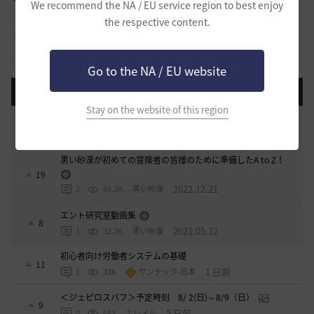
We recommend the NA / EU service region to best enjoy
#依頼
#冒険日誌
#知識
#行動力
#強化
the respective content.
#NPC
#拠点戦
#占領戦
#冒険初心者
#イベント
#攻略
#物々交換
#クラス
#その他
Go to the NA / EU website
登録日順
検索順
コメント順
推奨順
話題順
Stay on the website of this region
[開催中のイベント] 今週のイベントは？
8
2023.02.28
0
53.1K
黒い砂漠
黒い砂漠が初めての冒険者の皆様のために準備したA to Z！
19
2022.12.21
2
43.2K
黒い砂漠
エント研究室動画集
8
2021.05.12
1
32.3K
黒い砂漠
初心者向け労働者システムの基礎
11
1 日前
1
336
ザンナック-日本
＜ジェピロスバフ＞予定時刻 8/ 2(日)～8/9（日）
9
5 日前
0
693
エレメル