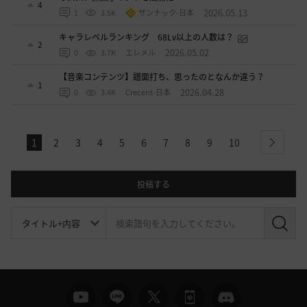
4
2026.05.13
1
3.5K
ザンナック-日本
キャラレベルランキング 68Lv以上の人数は？
2
2026.05.02
0
3.7K
エレメル
【音楽コンテンツ】譜面打ち、思ったのとなんか違う？
1
2026.04.28
0
3.4K
Crecent-日本
1
2
3
4
5
6
7
8
9
10
next
投稿する
検
索