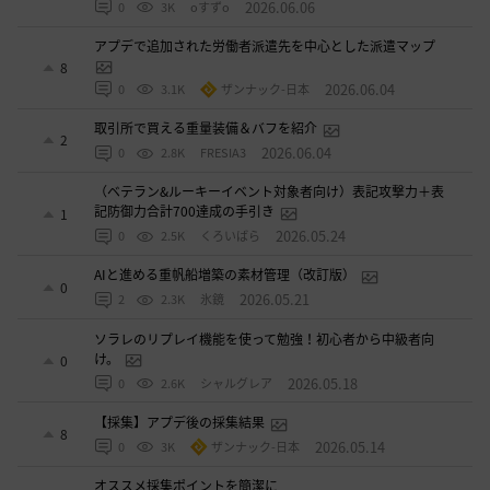
2026.06.06
0
3K
oすずo
アプデで追加された労働者派遣先を中心とした派遣マップ
8
2026.06.04
0
3.1K
ザンナック-日本
取引所で買える重量装備＆バフを紹介
2
2026.06.04
0
2.8K
FRESIA3
（ベテラン&ルーキーイベント対象者向け）表記攻撃力＋表
記防御力合計700達成の手引き
1
2026.05.24
0
2.5K
くろいばら
AIと進める重帆船増築の素材管理（改訂版）
0
2026.05.21
2
2.3K
氷鏡
ソラレのリプレイ機能を使って勉強！初心者から中級者向
け。
0
2026.05.18
0
2.6K
シャルグレア
【採集】アプデ後の採集結果
8
2026.05.14
0
3K
ザンナック-日本
オススメ採集ポイントを簡潔に