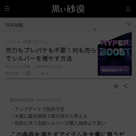
全
体
TIP&攻略
#イベント
#攻略
#アイテム
労力もプレパケも不要！何も売らずに取引所
でシルバーを増やす方法
キ厶ジェヒ-日本
2025.07.29 22:13
2906
1
3
共有する
お
気
最近の修正日時 :
2025.07.29 22:13
に
入
・アップデートで削除予定
り
・大量に最低価格で取引所から買える
・削除に伴う支給シルバーが購入価格より高い
この条件を満たすアイテムを大量に買うだ