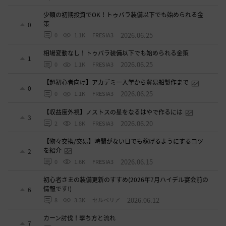
少額の初期投資でOK！トゥバラ装備以下でも始められる金
策
0
2026.06.25
0
1.1K
FRESIA3
相場変動なし！トゥバラ装備以下でも始められる金策
1
2026.06.25
0
1.1K
FRESIA3
【超初心者向け】アカデミー入学から貿易船製作まで
0
2026.06.25
0
1.1K
FRESIA3
【収益度外視】ノストスの星をなるはやで作るには
3
2026.06.20
2
1.8K
FRESIA3
【物々交換/交易】時間がない日でも稼げるようにするコツ
を紹介
2
2026.06.15
0
1.6K
FRESIA3
初心者さまの装備更新のすすめ(2026年7月ハイデル宴会前の
情報です!)
6
2026.06.12
8
3.3K
セルベリア
カーン討伐！撃ち方と流れ
7