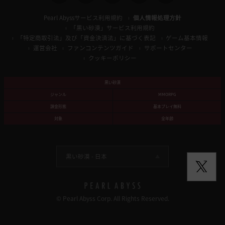
Pearl Abyssサービス利用規約
個人情報処理方針
「黒い砂漠」サービス利用規約
「特定商取引法」及び「資金決済法」に基づく表記
ゲーム基本情報
運営会社
ファンコンテンツガイド
サポートセンター
クッキーポリシー
黒い砂漠
ジャンル
MMORPG
課金形態
基本プレイ無料
対象
全年齢
黒い砂漠 -
日本
© Pearl Abyss Corp. All Rights Reserved.