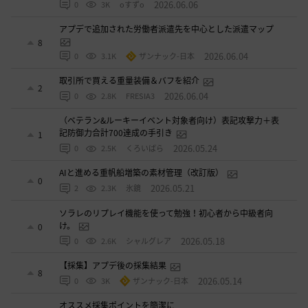
2026.06.06
0
3K
oすずo
アプデで追加された労働者派遣先を中心とした派遣マップ
8
2026.06.04
0
3.1K
ザンナック-日本
取引所で買える重量装備＆バフを紹介
2
2026.06.04
0
2.8K
FRESIA3
（ベテラン&ルーキーイベント対象者向け）表記攻撃力＋表
記防御力合計700達成の手引き
1
2026.05.24
0
2.5K
くろいばら
AIと進める重帆船増築の素材管理（改訂版）
0
2026.05.21
2
2.3K
氷鏡
ソラレのリプレイ機能を使って勉強！初心者から中級者向
け。
0
2026.05.18
0
2.6K
シャルグレア
【採集】アプデ後の採集結果
8
2026.05.14
0
3K
ザンナック-日本
オススメ採集ポイントを簡潔に