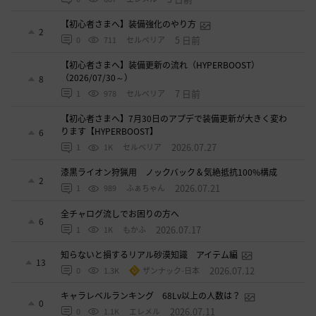
【初心者さまへ】装備強化のやり方
2
5 日前
0
711
セルベリア
【初心者さまへ】装備更新の流れ（HYPERBOOST）
（2026/07/30～）
8
7 日前
1
978
セルベリア
【初心者さまへ】7月30日のアプデで装備更新が大きく変わ
ります【HYPERBOOST】
6
2026.07.27
1
1K
セルベリア
漆黒ライオン狩猟用 ノックバック＆気絶抵抗100%構成
2
2026.07.21
1
989
ふぁちゃん
全チャログ流しでお困りの方へ
6
2026.07.17
1
1K
もかふ
知らないと損するリアル砂漠知識 アイテム編
13
2026.07.12
0
1.3K
ザンナック-日本
キャラレベルランキング 68Lv以上の人数は？
0
2026.07.11
0
1.1K
エレメル