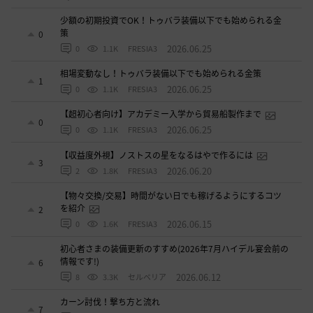
少額の初期投資でOK！トゥバラ装備以下でも始められる金
策
0
2026.06.25
0
1.1K
FRESIA3
相場変動なし！トゥバラ装備以下でも始められる金策
1
2026.06.25
0
1.1K
FRESIA3
【超初心者向け】アカデミー入学から貿易船製作まで
0
2026.06.25
0
1.1K
FRESIA3
【収益度外視】ノストスの星をなるはやで作るには
3
2026.06.20
2
1.8K
FRESIA3
【物々交換/交易】時間がない日でも稼げるようにするコツ
を紹介
2
2026.06.15
0
1.6K
FRESIA3
初心者さまの装備更新のすすめ(2026年7月ハイデル宴会前の
情報です!)
6
2026.06.12
8
3.3K
セルベリア
カーン討伐！撃ち方と流れ
7