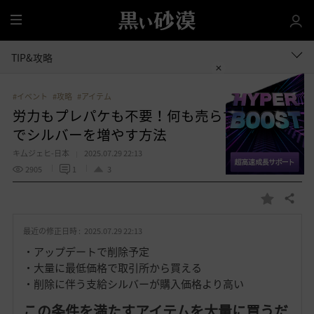
全
体
TIP&攻略
#イベント
#攻略
#アイテム
労力もプレパケも不要！何も売らずに取引所
でシルバーを増やす方法
キ厶ジェヒ-日本
2025.07.29 22:13
2905
1
3
共有する
お
気
最近の修正日時 :
2025.07.29 22:13
に
入
・アップデートで削除予定
り
・大量に最低価格で取引所から買える
・削除に伴う支給シルバーが購入価格より高い
この条件を満たすアイテムを大量に買うだ