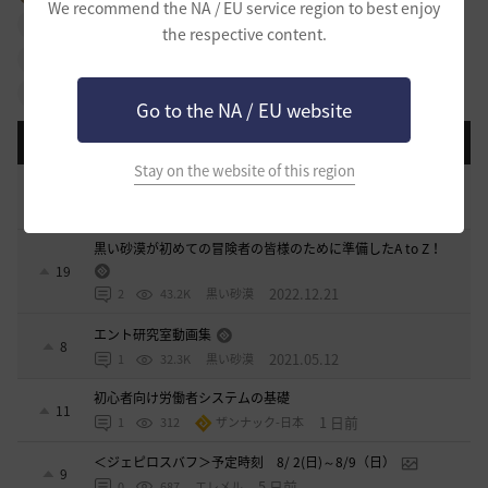
We recommend the NA / EU service region to best enjoy
#依頼
#冒険日誌
#知識
#行動力
#強化
the respective content.
#NPC
#拠点戦
#占領戦
#冒険初心者
#イベント
#攻略
#物々交換
#クラス
#その他
Go to the NA / EU website
登録日順
検索順
コメント順
推奨順
話題順
Stay on the website of this region
[開催中のイベント] 今週のイベントは？
8
2023.02.28
0
53.1K
黒い砂漠
黒い砂漠が初めての冒険者の皆様のために準備したA to Z！
19
2022.12.21
2
43.2K
黒い砂漠
エント研究室動画集
8
2021.05.12
1
32.3K
黒い砂漠
初心者向け労働者システムの基礎
11
1 日前
1
312
ザンナック-日本
＜ジェピロスバフ＞予定時刻 8/ 2(日)～8/9（日）
9
5 日前
0
687
エレメル