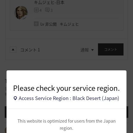
キ厶ジェヒ-日本
4
3
Lv
非公開
キ厶ジェヒ
コメント
1
通報
コメント
TIP&攻略
Please check your service region.
冒険しながら積み上げてきた自分だけのノウハウ、攻略、コツを他の冒険者
様と共有できる掲示板です。
Access Service Region : Black Desert (Japan)
投稿する
This website is optimized for users from the Japan
region.
全体のタグを見る
#生活
#PvP
#PvE
#アイテム