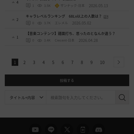
4
2026.05.13
1
3.5K
ザンナック-日本
キャラレベルランキング 68Lv以上の人数は？
2
2026.05.02
0
3.7K
エレメル
【音楽コンテンツ】譜面打ち、思ったのとなんか違う？
1
2026.04.28
0
3.4K
Crecent-日本
1
2
3
4
5
6
7
8
9
10
next
投稿する
検
索