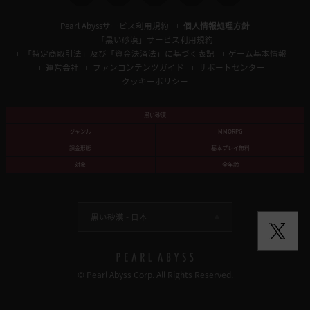
Pearl Abyssサービス利用規約
個人情報処理方針
「黒い砂漠」サービス利用規約
「特定商取引法」及び「資金決済法」に基づく表記
ゲーム基本情報
運営会社
ファンコンテンツガイド
サポートセンター
クッキーポリシー
黒い砂漠
ジャンル
MMORPG
課金形態
基本プレイ無料
対象
全年齢
黒い砂漠 -
日本
© Pearl Abyss Corp. All Rights Reserved.