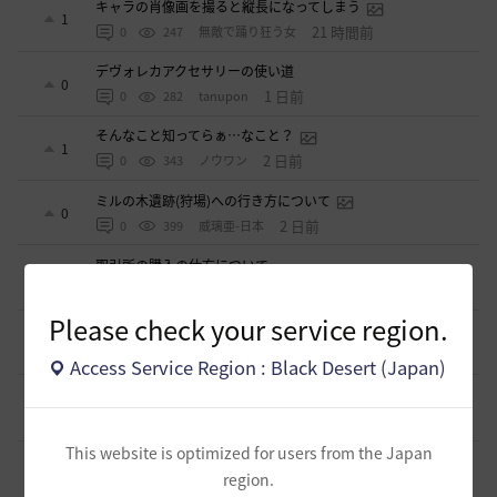
キャラの肖像画を撮ると縦長になってしまう
1
21 時間前
0
247
無敵で踊り狂う女
デヴォレカアクセサリーの使い道
0
1 日前
0
282
tanupon
そんなこと知ってらぁ…なこと？
1
2 日前
0
343
ノウワン
ミルの木遺跡(狩場)への行き方について
0
2 日前
0
399
威璃亜-日本
取引所の購入の仕方について
0
2 日前
2
415
歩くマシュマロ-日本
Please check your service region.
エマ・バルタリの記録日誌 9～12章について
9
6 日前
1
810
飛鳥雨音
Access Service Region : Black Desert (Japan)
止まらない超高速成長、HYPERBOOST
0
8 日前
0
995
黒い砂漠
This website is optimized for users from the Japan
【ギルド名声】2026ハイデル宴会スクショ【どうなる？】
region.
（2026年ギルド名声アプデリンク追記）
4