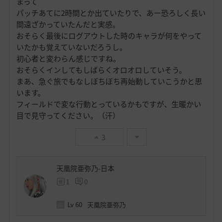
まって
パッチあてに2時間とか出ていたりで、あー恐ろしく長い
間遠ざかっていたんだと実感。
おそらく最後にログアウトした時のキャラが何をやって
いたかも覚えていないだろうし。
初心者と変わらん感じですね。
おそらくインしてもしばらくオロオロしていそう。
まあ、急ぐ旅でもなしぼちぼち再始動していこうかと思
います。
フィールドで変な行動とっているかもですが、生暖かい
目で見守ってください。（汗）
3
天凰院亜弥乃-日本
1
0
Lv
60
天凰院亜弥乃