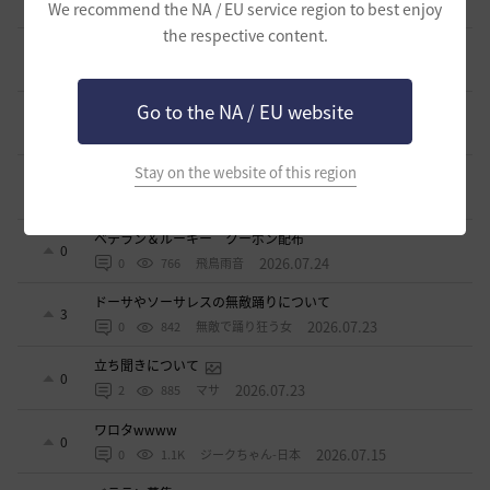
We recommend the NA / EU service region to best enjoy
2026.07.27
0
874
セルベリア
the respective content.
「怪しい袋」
1
2026.07.24
0
1K
ノウワン
Go to the NA / EU website
波に乗って流れ着いた宝の地図の場所
2
2026.07.24
2
923
倉庫の
Stay on the website of this region
週間イベントについて
1
2026.07.24
1
792
マサ
ベテラン＆ルーキー クーポン配布
0
2026.07.24
0
766
飛鳥雨音
ドーサやソーサレスの無敵踊りについて
3
2026.07.23
0
842
無敵で踊り狂う女
立ち聞きについて
0
2026.07.23
2
885
マサ
ワロタwwww
0
2026.07.15
0
1.1K
ジークちゃん-日本