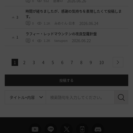
2026.06.26
0
932
倉庫の
時間が経ちましたが、感謝の気持ちを表現したくて投稿しま
す。
3
2026.06.24
0
1.1K
みめぐん-日本
ラフィー・レッドマウンテンの改良型羅針盤
1
2026.06.22
4
1.2K
tanupon
1
2
3
4
5
6
7
8
9
10
next
投稿する
検
索