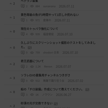
ベテラン募集
2
2026.07.11
2
884
sunanana
黄色等級の魚が3時間やって1匹しか釣れない
1
2026.07.11
1
971
倉庫の
現在のトゥバラ強化について
0
2026.07.10
4
939
福音使徒
久しぶりにスクリーンショット撮影のテストをしてみまし
た。
0
2026.07.10
0
759
shodori-日本
君王武器について
2
2026.07.07
2
1.2K
Renon
ソラレEVの募集用チャンネルつきがさ
3
2026.07.02
0
932
無敵で踊り狂う女
船の「チロ装備」作成について教えてください。
0
2026.06.27
3
1K
ノウワン
砂漠の光が交換できない
2