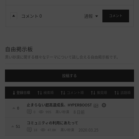
コメント
0
通報
コメント
自由掲示板
黒い砂漠に関する様々なテーマについて話し合える自由掲示板です。
投稿する
登録日順
検索順
コメント順
推奨順
話題順
止まらない超高速成長、HYPERBOOST
0
8 日前
0
995
黒い砂漠
コミュニティの利用にあたって
51
2020.03.25
18
47.8K
黒い砂漠