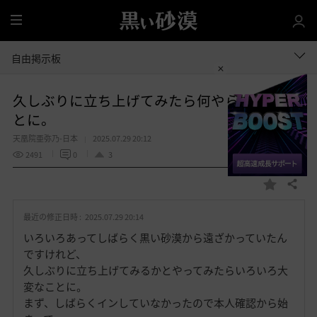
全
体
自由掲示板
久しぶりに立ち上げてみたら何やらすごいこ
とに。
天凰院亜弥乃-日本
2025.07.29 20:12
2491
0
3
共有する
お
気
最近の修正日時 :
2025.07.29 20:14
に
入
いろいろあってしばらく黒い砂漠から遠ざかっていたん
り
ですけれど、
久しぶりに立ち上げてみるかとやってみたらいろいろ大
変なことに。
まず、しばらくインしていなかったので本人確認から始