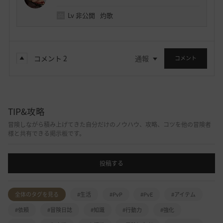
Lv
非公開
灼歌
コメント
2
通報
コメント
TIP&攻略
冒険しながら積み上げてきた自分だけのノウハウ、攻略、コツを他の冒険者
様と共有できる掲示板です。
投稿する
全体のタグを見る
#生活
#PvP
#PvE
#アイテム
#依頼
#冒険日誌
#知識
#行動力
#強化