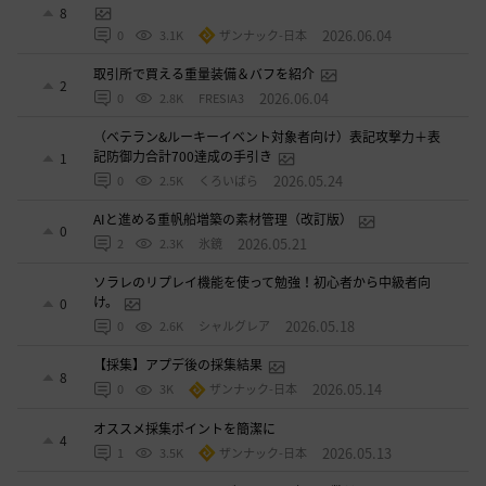
8
2026.06.04
0
3.1K
ザンナック-日本
取引所で買える重量装備＆バフを紹介
2
2026.06.04
0
2.8K
FRESIA3
（ベテラン&ルーキーイベント対象者向け）表記攻撃力＋表
記防御力合計700達成の手引き
1
2026.05.24
0
2.5K
くろいばら
AIと進める重帆船増築の素材管理（改訂版）
0
2026.05.21
2
2.3K
氷鏡
ソラレのリプレイ機能を使って勉強！初心者から中級者向
け。
0
2026.05.18
0
2.6K
シャルグレア
【採集】アプデ後の採集結果
8
2026.05.14
0
3K
ザンナック-日本
オススメ採集ポイントを簡潔に
4
2026.05.13
1
3.5K
ザンナック-日本