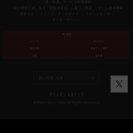
「黒い砂漠」サービス利用規約
「特定商取引法」及び「資金決済法」に基づく表記
ゲーム基本情報
運営会社
ファンコンテンツガイド
サポートセンター
クッキーポリシー
黒い砂漠
ジャンル
MMORPG
課金形態
基本プレイ無料
対象
全年齢
黒い砂漠 -
日本
© Pearl Abyss Corp. All Rights Reserved.