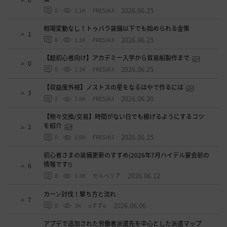
2026.06.25
0
1.1K
FRESIA3
相場変動なし！トゥバラ装備以下でも始められる金策
1
2026.06.25
0
1.1K
FRESIA3
【超初心者向け】アカデミー入学から貿易船製作まで
0
2026.06.25
0
1.1K
FRESIA3
【収益度外視】ノストスの星をなるはやで作るには
3
2026.06.20
2
1.8K
FRESIA3
【物々交換/交易】時間がない日でも稼げるようにするコツ
を紹介
2
2026.06.15
0
1.6K
FRESIA3
初心者さまの装備更新のすすめ(2026年7月ハイデル宴会前の
情報です!)
6
2026.06.12
8
3.3K
セルベリア
カーン討伐！撃ち方と流れ
7
2026.06.06
0
3K
oすずo
アプデで追加された労働者派遣先を中心とした派遣マップ