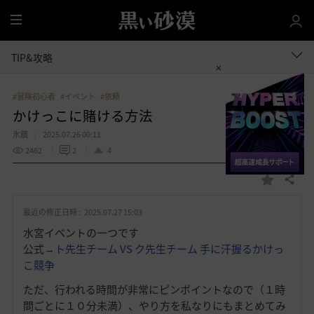
全
体
TIP&攻略
#冒険初心者
#イベント
#依頼
かけっこに賭ける方法
氷鏡
2025.07.26 00:11
2462
2
4
共有する
お
気
最近の修正日時 :
2025.07.27 15:03
に
入
水宮イベントの一つです
り
公式→
ト先生チーム VS ク先生チーム 手に汗握るかけっ
こ競争
ただ、行われる時間が非常にピンポイントなので（１時
間ごとに１０分未満）、やり方を私なりにもまとめてみ