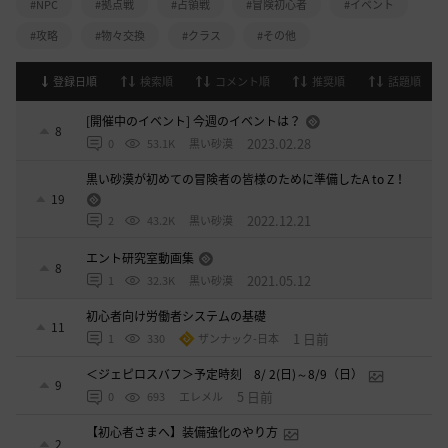
#NPC
#拠点戦
#占領戦
#冒険初心者
#イベント
#攻略
#物々交換
#クラス
#その他
登録日順
検索順
コメント順
推奨順
話題順
[開催中のイベント] 今週のイベントは？
8
2023.02.28
0
53.1K
黒い砂漠
黒い砂漠が初めての冒険者の皆様のために準備したA to Z！
19
2022.12.21
2
43.2K
黒い砂漠
エント研究室動画集
8
2021.05.12
1
32.3K
黒い砂漠
初心者向け労働者システムの基礎
11
1 日前
1
330
ザンナック-日本
＜ジェピロスバフ＞予定時刻 8/ 2(日)～8/9（日）
9
5 日前
0
693
エレメル
【初心者さまへ】装備強化のやり方
2