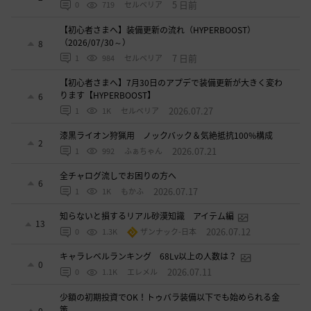
5 日前
0
719
セルベリア
【初心者さまへ】装備更新の流れ（HYPERBOOST）
（2026/07/30～）
8
7 日前
1
984
セルベリア
【初心者さまへ】7月30日のアプデで装備更新が大きく変わ
ります【HYPERBOOST】
6
2026.07.27
1
1K
セルベリア
漆黒ライオン狩猟用 ノックバック＆気絶抵抗100%構成
2
2026.07.21
1
992
ふぁちゃん
全チャログ流しでお困りの方へ
6
2026.07.17
1
1K
もかふ
知らないと損するリアル砂漠知識 アイテム編
13
2026.07.12
0
1.3K
ザンナック-日本
キャラレベルランキング 68Lv以上の人数は？
0
2026.07.11
0
1.1K
エレメル
少額の初期投資でOK！トゥバラ装備以下でも始められる金
策
0