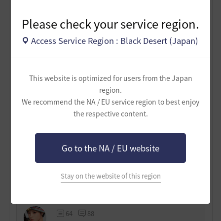
Please check your service region.
Access Service Region : Black Desert (Japan)
この依頼を受ける相手（亀のダルロン）、依頼クリアに
なるためのNPC（ソウロンorサリロン）、報酬をもらう
相手（ヒョニョン）が全部別なので、そこも事前に知っ
This website is optimized for users from the Japan
ておくといいかな、と思うところですね。
region.
こんな感じのイベントです。かけっこについていくのも
We recommend the NA / EU service region to best enjoy
いいし、札選んで赤ちゃんベル倒して、どっちが勝った
the respective content.
か確認しにいく、そういう行動パターンも結構ありま
す。
Go to the NA / EU website
幸運がありますように。
4
Stay on the website of this region
氷鏡
64
88