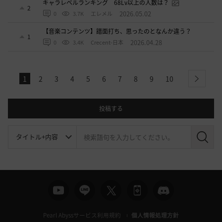
キャラレベルランキング 68Lv以上の人数は？
2
2026.05.02
0
3.7K
エレメル
【音楽コンテンツ】譜面打ち、思ったのとなんか違う？
1
2026.04.28
0
3.4K
Crecent-日本
1
2
3
4
5
6
7
8
9
10
next
投稿する
検
索
Pearl Abyssサービス利用規約
個人情報処理方針