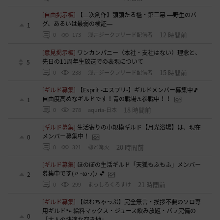
[自由掲示板]
【二次創作】顎顎たる檻・第三幕 ―野生のバ
グ、あるいは最弱の検証―
1
12 時間前
0
173
浅井ジークフリード配信者
[意見掲示板]
ワンカンパニー（本社・支社はない）理念と、
先日の11周年生放送での表現について
5
15 時間前
0
238
浅井ジークフリード配信者
[ギルド募集]
【Esprit -エスプリ-】ギルドメンバー募集中🎵
自由度高めなギルドです！青の戦場⚓参戦中！！
1
18 時間前
0
278
aquria-日本
[ギルド募集]
生活寄りの小規模ギルド【月光浴場】は、現在
メンバー募集中！
0
20 時間前
0
321
柳と篝火
[ギルド募集]
ほのぼの生活ギルド「天狐もふもふ」メンバー
募集中です(〃･ω･ﾉ)ﾉ 💕
2
21 時間前
0
299
まっしろくろすけ
[ギルド募集]
【はむちゃっぷ】完全無言・挨拶不要のソロ専
用ギルド🐾 給料マックス・ジュース飲み放題・バフ完備の
0
「大人の快適な空き地」