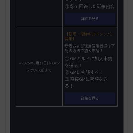
④ ③で回答した詳細内容
詳細を見る
【新規・復帰ギルドメンバー
募集】
新規および復帰冒険者様は下
記の方法で加入申請！
① GMギルドに加入申請
～2025年8月21日(木)メン
を送る！
テナンス前まで
② GMに密談する！
③ 直接GMに密談を送
る！
詳細を見る