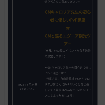
ぜひ皆さんご参加ください‼️
GMキャロリア先生の初心
者に優しいPvP講座
or
GMと巡るエダニア観光ツ
アー
(当日、↑の2種のイベントから多数決
で決定します！)
▼GMキャロリア先生の初心者に優し
いPvP講座とは？
- 行事内容：自由決闘場でGMキャロ
リアが皆さんにPvPのいろはを伝授
2025年8月24日
(土)15ː00～
します！最後はみんなでGMキャロリ
アに挑んでみましょう！