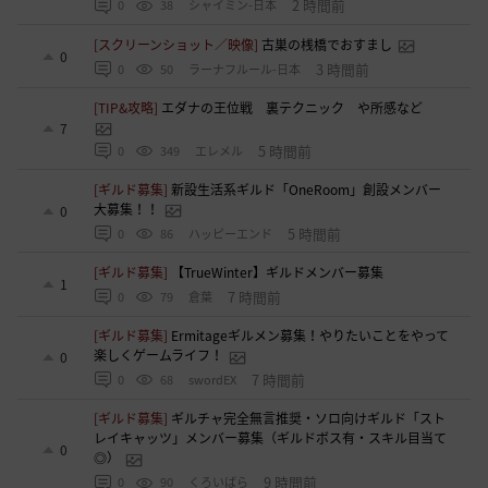
2 時間前
0
38
シャイミン-日本
[スクリーンショット／映像]
古巣の桟橋でおすまし
0
3 時間前
0
50
ラーナフルール-日本
[TIP&攻略]
エダナの王位戦 裏テクニック や所感など
7
5 時間前
0
349
エレメル
[ギルド募集]
新設生活系ギルド「OneRoom」創設メンバー
大募集！！
0
5 時間前
0
86
ハッピーエンド
[ギルド募集]
【TrueWinter】ギルドメンバー募集
1
7 時間前
0
79
倉葉
[ギルド募集]
Ermitageギルメン募集！やりたいことをやって
楽しくゲームライフ！
0
7 時間前
0
68
swordEX
[ギルド募集]
ギルチャ完全無言推奨・ソロ向けギルド「スト
レイキャッツ」メンバー募集（ギルドボス有・スキル目当て
0
◎）
9 時間前
0
90
くろいばら