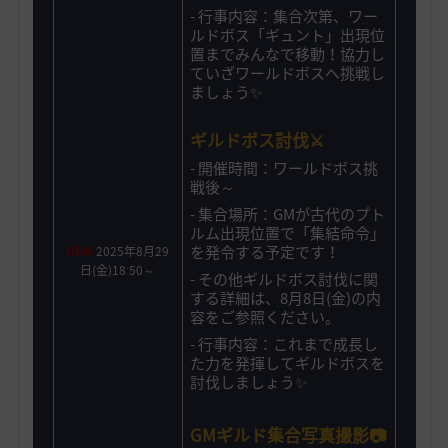
- 行事内容：集合次第、ワー
ルドボス「ギュント」出現位
置までみんなで移動！協力し
ていざワールドボスへ挑戦し
ましょう✨
ギルドボス討伐
⚔️
-
開催時間：
ワールドボス挑
戦後～
- 集合場所：GMが
古代のプト
ルム出現位置で「集結命令」
を発令する予定です！
NEW
2025年8月29
日(金)18ː50～
- その他
ギルドボス討伐に関
する詳細は、8月8日(金)の内
容をご参照ください。
- 行事内容：これまで成長し
た力を発揮してギルドボス
を
討伐し
ましょう✨
GMギルド集合写真撮影📷