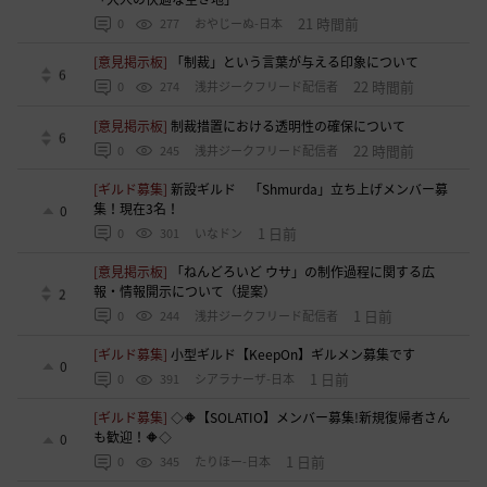
21 時間前
0
277
おやじーぬ-日本
[意見掲示板]
「制裁」という言葉が与える印象について
6
22 時間前
0
274
浅井ジークフリード配信者
[意見掲示板]
制裁措置における透明性の確保について
6
22 時間前
0
245
浅井ジークフリード配信者
[ギルド募集]
新設ギルド 「Shmurda」立ち上げメンバー募
集！現在3名！
0
1 日前
0
301
いなドン
[意見掲示板]
「ねんどろいど ウサ」の制作過程に関する広
報・情報開示について（提案）
2
1 日前
0
244
浅井ジークフリード配信者
[ギルド募集]
小型ギルド【KeepOn】ギルメン募集です
0
1 日前
0
391
シアラナーザ-日本
[ギルド募集]
◇🔶【SOLATIO】メンバー募集!新規復帰者さん
も歓迎！🔶◇
0
1 日前
0
345
たりほー-日本