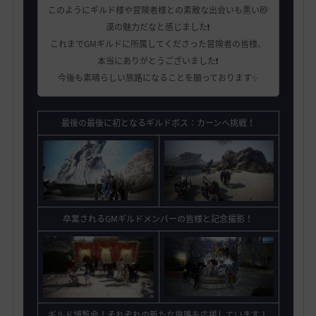
このようにギルド様や冒険者様との素敵な出会いも黒い砂
漠の魅力だなと感じました❗️
これまでGMギルドに所属してくださった冒険者の皆様、
本当にありがとうございました❗️
今後も素晴らしい旅路になることを願っております✨
最後の最後に初となるギルドボス：カーンへ挑戦！
卒業されるGMギルドメンバーの皆様と記念撮影！
ギルド博覧会！それぞれの新たな旅路を応援しています！