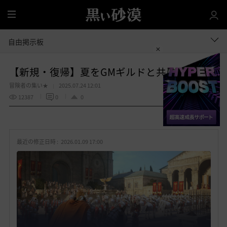
全
体
自由掲示板
【新規・復帰】夏をGMギルドと共に！掲示板
冒険者の集い★
2025.07.24 12:01
12387
0
0
共有する
お
気
最近の修正日時 :
2026.01.09 17:00
に
入
り