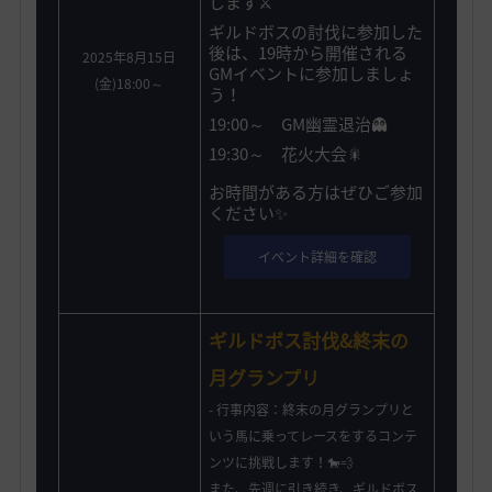
します⚔️
ギルドボスの討伐に参加した
後は、19時から開催される
2025年8月15日
GMイベントに参加しましょ
(金)18:00～
う！
19:00～ GM幽霊退治👻
19:30～ 花火大会🎇
お時間がある方はぜひご参加
ください✨️
イベント詳細を確認
ギルドボス討伐&終末の
月グランプリ
- 行事内容：終末の月グランプリと
いう馬に乗ってレースをするコンテ
ンツに挑戦します！🐎💨
また、先週に引き続き、ギルドボス