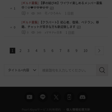
[ギルド募集]
【夢の結びめ】ワイワイ楽しめるメンバー募集
中！🩷🧡💛💚💙🩵💜
1
1 日前
0
365
花ノひろみん
[ギルド募集]
【クラバート】初心者、復帰、ベテラン、移
籍、チャットが苦手な方も歓迎致します
0
1 日前
0
349
xマキナx-日本
1
2
3
4
5
6
7
8
9
10
next
検
索
Pearl Abyssサービス利用規約
個人情報処理方針