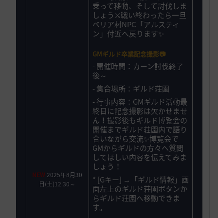
乗って移動、そして討伐しま
しょう⚔️戦い終わったら一旦
ベリア村NPC「アルスティ
ン」付近へ戻ります✨
GMギルド卒業記念撮影📷
-
開催時間：カーン討伐終了
後～
- 集合場所：ギルド荘園
- 行事内容：GMギルド活動最
終日に記念撮影は欠かせませ
ん！撮影後もギルド博覧会の
開催までギルド荘園内で語り
合いながら交流✨博覧会で
GMからギルドの方々へ質問
してほしい内容を伝えてみま
しょう！
NEW
2025年8月30
* [Gキー] →「ギルド情報」画
日(土)12ː30～
面左上のギルド荘園ボタンか
らギルド荘園へ移動できま
す。