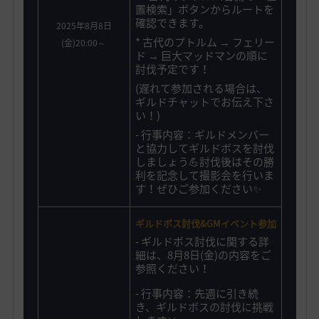
置検索」ボタンからルートを
確認できます。
2025年8月8日
* 古代のプトルム → フェリー
(金)20:00～
ド → 巨大マッドマンの順に
討伐予定です！
(遅れて参加される場合は、
ギルドチャットでお伝え下さ
い！)
- 行事内容：ギルドメンバー
と協力してギルドボスを討伐
しましょう💪討伐後はその勝
利を記念して撮影会を行いま
す！ぜひご参加ください✨️
ギルドボス討伐&GMイベント参加
-
ギルドボス討伐に関する詳
細は、8月8日(金)の内容をご
参照ください！
- 行事内容：先週に引き続
き、ギルドボスの討伐に挑戦