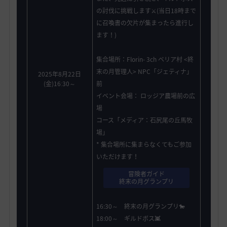
の討伐に挑戦します⚔️(当日18時まで
に召喚書の欠片が集まったら進行し
ます！)
集合場所：Florin- 3ch ベリア村 <終
末の月管理人> NPC「ジェティナ」
2025年8月22日
(金)16ː30～
前
イベント会場： ロッジア農場前の広
場
コース「メディア：石尻尾の丘馬牧
場」
* 集合場所に集まらなくてもご参加
いただけます！
冒険者ガイド
終末の月グランプリ
16:30～ 終末の月グランプリ🐎
18:00～ ギルドボス👾