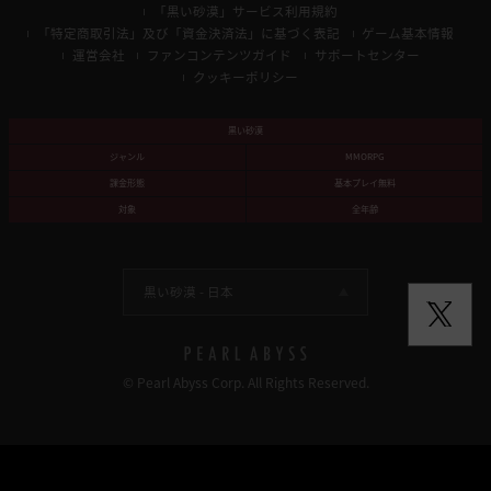
「黒い砂漠」サービス利用規約
「特定商取引法」及び「資金決済法」に基づく表記
ゲーム基本情報
運営会社
ファンコンテンツガイド
サポートセンター
クッキーポリシー
黒い砂漠
ジャンル
MMORPG
課金形態
基本プレイ無料
対象
全年齢
黒い砂漠 -
日本
© Pearl Abyss Corp. All Rights Reserved.