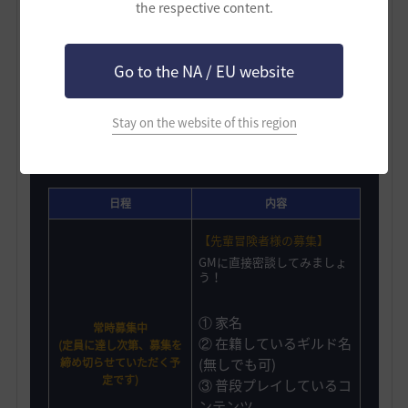
う✨
the respective content.
* GMギルド行事に関する予定は本掲示板にて随時更新する形
Go to the NA / EU website
でお知らせいたします。
Stay on the website of this region
GMギルドに参加する方法
日程
内容
【先輩冒険者様の募集】
GMに直接密談してみましょ
う！
① 家名
常時募集中
② 在籍しているギルド名
(定員に達し次第、募集を
締め切らせていただく予
(無しでも可)
定です)
③ 普段プレイしているコ
ンテンツ