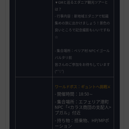
▼GMと巡るエダニア観光ツアーと
は？
- 行事内容：新地域エダニアで知識
集めの旅に出かけましょう！景色の
良いところで記念撮影もいいですね
☆
- 集合場所：ベリア村 NPCイゴール
バルタリ前
皆さんのご参加をお待ちしています
(*'▽')
ワールドボス：ギュントへ挑戦
⚔️
- 開催時間：18ː50～
- 集合場所：エフェリア港町
NPC「<カラス商団の支配人>
プガル」付近
-
持ち物：搭乗物、HP/MPポ
ーション