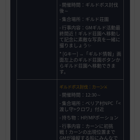
-
開催時間：ギルドボス討伐
後
～
-
集合場所：ギルド荘園
- 行事内容：GMギルド活動最
終間近！
ギルド荘園へ移動し
て
記念に素敵な写真を一緒に
撮りましょう✨
*
[Gキー] →「ギルド情報」画
面左上のギルド荘園ボタンか
らギルド荘園へ移動できま
す。
ギルドボス討伐：カーン⚔️
- 開催時間：12:30～
- 集合場所：ベリア村NPC「<
渡し守>クロワ」付近
-
持ち物：HP/MPポーション
- 行事内容：カーンに初挑
戦！カーンの出現位置まで
GMが操縦する船にみんなで