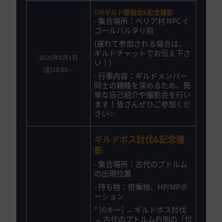
GMギルド懇親会&記念撮影
- 集合場所：ベリア村 NPCイ
ゴールバルタリ前
(遅れて参加される場合は、
ギルドチャットでお伝え下さ
2025年8月1日
い！)
(金)18:00～
- 行事内容：ギルドメンバー
同士の親睦を深めるため、簡
単な自己紹介や撮影会を行い
ます！皆さんぜひご参加くだ
さい✨️
ギルドボス討伐&記念撮
影
- 集合場所：古代のプトルム
の出現位置
-
持ち物：搭乗物、HP/MPポ
ーション
*
[Gキー] → ギルドボス討伐
→ 古代のプトルム右側の「位