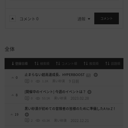
コメント
0
通報
コメント
全体
登録日順
検索順
コメント順
推奨順
話題順
止まらない超高速成長、HYPERBOOST
0
9 日前
0
1.1K
黒い砂漠
[開催中のイベント] 今週のイベントは？
8
2023.02.28
0
53.1K
黒い砂漠
黒い砂漠が初めての冒険者の皆様のために準備したA to Z！
19
2022.12.21
2
43.3K
黒い砂漠