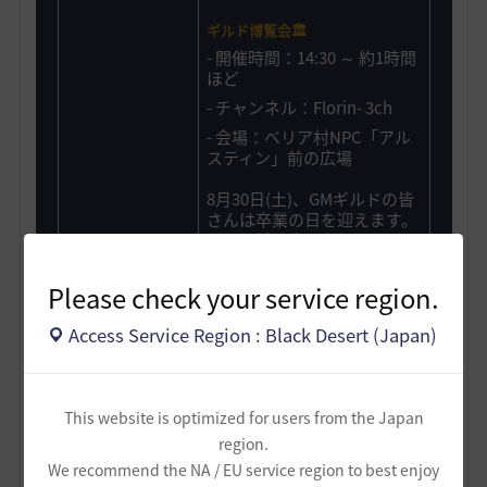
ギルド博覧会🏛️
- 開催時間：14:30 ～ 約1時間
ほど
- チャンネル：Florin- 3ch
- 会場：べリア村NPC「アル
スティン」前の広場
8月30日(土)、GMギルドの皆
さんは卒業の日を迎えます。
ギルド博覧会に参加して、
GMギルドの卒業後に所属す
るギルドを探してみましょ
Please check your service region.
う！会場で素敵なギルドとの
出会いがあることを祈ってい
Access Service Region : Black Desert (Japan)
ます✨️
ギルド博覧会の詳細を確認
This website is optimized for users from the Japan
region.
GMギルド活動最終日！
素
We recommend the NA / EU service region to best enjoy
敵な思い出で彩りましょ