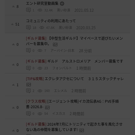
エント研究室動画集
8
2021.05.12
1
32.4K
黒い砂漠
コミュニティの利用にあたって
51
2020.03.25
18
47.8K
黒い砂漠
[ギルド募集]
【中型生活ギルド】マイペースで遊びたいメン
バーを募集中。
0
28 分前
0
7
アーバイン-日本
[ギルド募集]
ギルド アルストロメリア メンバー募集です
0
1 時間前
0
23
フォンバルト
[TIP&攻略]
エクレタアクセについて ３１５スタックチャレ
1
2 時間前
2
160
エレメル
[クラス攻略]
[エージェント攻略]イカ流伝承AG：PVE手順
書-2026.8-
0
2 時間前
0
54
イスカス
[ギルド募集]
2024年7月にトリニティで起きた事を風化させ
ない為の仲間を募集しています!
0