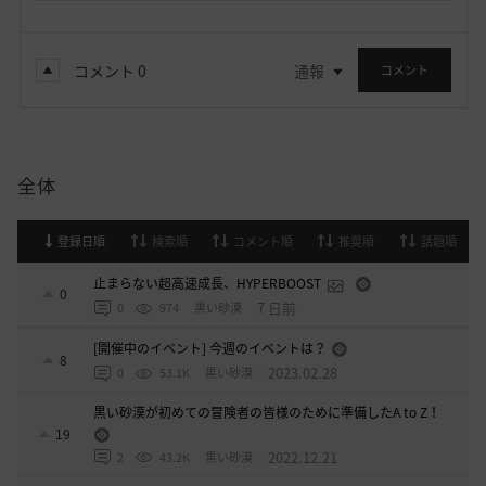
コメント
0
通報
コメント
全体
登録日順
検索順
コメント順
推奨順
話題順
止まらない超高速成長、HYPERBOOST
0
7 日前
0
974
黒い砂漠
[開催中のイベント] 今週のイベントは？
8
2023.02.28
0
53.1K
黒い砂漠
黒い砂漠が初めての冒険者の皆様のために準備したA to Z！
19
2022.12.21
2
43.2K
黒い砂漠