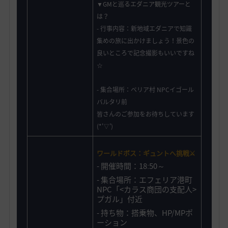
▼GMと巡るエダニア観光ツアーと
は？
- 行事内容：新地域エダニアで知識
集めの旅に出かけましょう！景色の
良いところで記念撮影もいいですね
☆
- 集合場所：ベリア村 NPCイゴール
バルタリ前
皆さんのご参加をお待ちしています
(*'▽')
ワールドボス：ギュントへ挑戦
⚔️
- 開催時間：18ː50～
- 集合場所：エフェリア港町
NPC「<カラス商団の支配人>
プガル」付近
-
持ち物：搭乗物、HP/MPポ
ーション