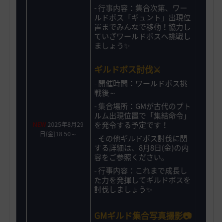
- 行事内容：集合次第、ワー
ルドボス「ギュント」出現位
置までみんなで移動！協力し
ていざワールドボスへ挑戦し
ましょう✨
ギルドボス討伐
⚔️
-
開催時間：
ワールドボス挑
戦後～
- 集合場所：GMが
古代のプト
ルム出現位置で「集結命令」
を発令する予定です！
NEW
2025年8月29
日(金)18ː50～
- その他
ギルドボス討伐に関
する詳細は、8月8日(金)の内
容をご参照ください。
- 行事内容：これまで成長し
た力を発揮してギルドボス
を
討伐し
ましょう✨
GMギルド集合写真撮影📷