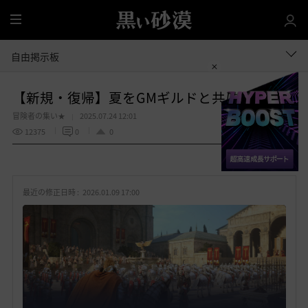
全
体
自由掲示板
【新規・復帰】夏をGMギルドと共に！掲示板
冒険者の集い★
2025.07.24 12:01
12375
0
0
共有する
お
気
最近の修正日時 :
2026.01.09 17:00
に
入
り