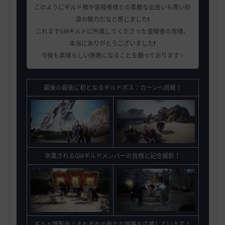
このようにギルド様や冒険者様との素敵な出会いも黒い砂
漠の魅力だなと感じました❗️
これまでGMギルドに所属してくださった冒険者の皆様、
本当にありがとうございました❗️
今後も素晴らしい旅路になることを願っております✨
最後の最後に初となるギルドボス：カーンへ挑戦！
卒業されるGMギルドメンバーの皆様と記念撮影！
ギルド博覧会！それぞれの新たな旅路を応援しています！