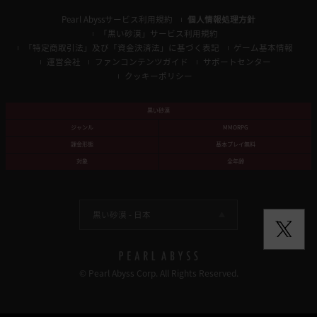
Pearl Abyssサービス利用規約
個人情報処理方針
「黒い砂漠」サービス利用規約
「特定商取引法」及び「資金決済法」に基づく表記
ゲーム基本情報
運営会社
ファンコンテンツガイド
サポートセンター
クッキーポリシー
黒い砂漠
ジャンル
MMORPG
課金形態
基本プレイ無料
対象
全年齢
黒い砂漠 -
日本
© Pearl Abyss Corp. All Rights Reserved.