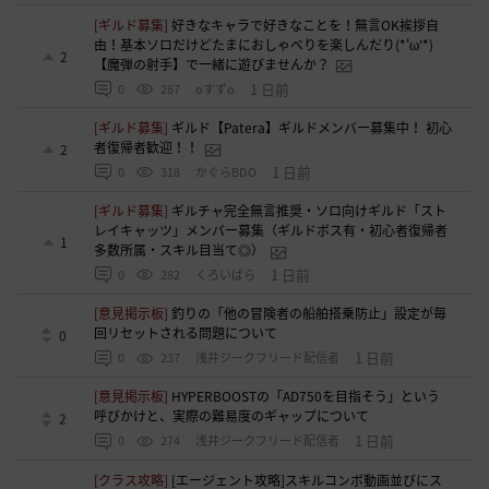
[ギルド募集]
好きなキャラで好きなことを！無言OK挨拶自
由！基本ソロだけどたまにおしゃべりを楽しんだり(*'ω'*)
2
【魔弾の射手】で一緒に遊びませんか？
1 日前
0
267
oすずo
[ギルド募集]
ギルド【Patera】ギルドメンバー募集中！ 初心
者復帰者歓迎！！
2
1 日前
0
318
かぐらBDO
[ギルド募集]
ギルチャ完全無言推奨・ソロ向けギルド「スト
レイキャッツ」メンバー募集（ギルドボス有・初心者復帰者
1
多数所属・スキル目当て◎）
1 日前
0
282
くろいばら
[意見掲示板]
釣りの「他の冒険者の船舶搭乗防止」設定が毎
回リセットされる問題について
0
1 日前
0
237
浅井ジークフリード配信者
[意見掲示板]
HYPERBOOSTの「AD750を目指そう」という
呼びかけと、実際の難易度のギャップについて
2
1 日前
0
274
浅井ジークフリード配信者
[クラス攻略]
[エージェント攻略]スキルコンボ動画並びにス