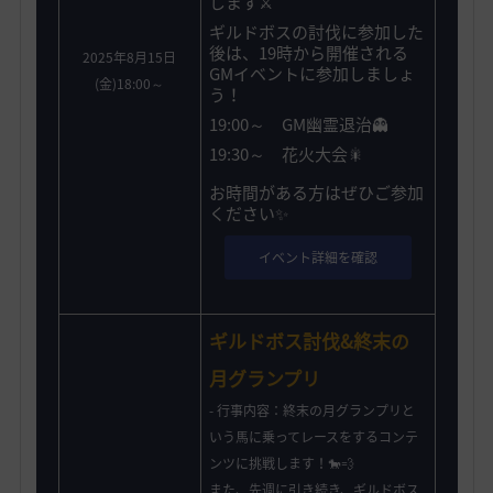
します⚔️
ギルドボスの討伐に参加した
後は、19時から開催される
2025年8月15日
GMイベントに参加しましょ
(金)18:00～
う！
19:00～ GM幽霊退治👻
19:30～ 花火大会🎇
お時間がある方はぜひご参加
ください✨️
イベント詳細を確認
ギルドボス討伐&終末の
月グランプリ
- 行事内容：終末の月グランプリと
いう馬に乗ってレースをするコンテ
ンツに挑戦します！🐎💨
また、先週に引き続き、ギルドボス