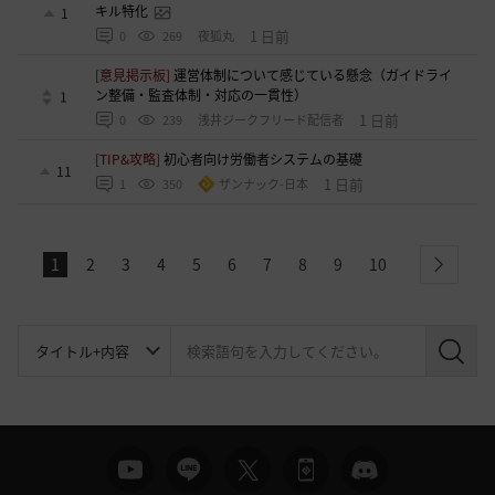
キル特化
1
1 日前
0
269
夜狐丸
[意見掲示板]
運営体制について感じている懸念（ガイドライ
ン整備・監査体制・対応の一貫性）
1
1 日前
0
239
浅井ジークフリード配信者
[TIP&攻略]
初心者向け労働者システムの基礎
11
1 日前
1
350
ザンナック-日本
1
2
3
4
5
6
7
8
9
10
next
検
索