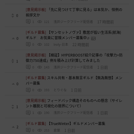
[意見掲示板]
「先に見つけて丁寧に見る」は本気か、恒例の
挨拶文か
0
17 時間前
1
121
浅井ジークフリード配信者
[ギルド募集]
【サンセットノヴァ】敷居が低い生活系(航海)
ギルド お気楽に冒険メンバー募集中♫
0
22 時間前
0
102
Iroly-日本
[意見掲示板]
【検証】HYPERBOOST紹介記事の「攻撃力+防
御力750達成」例を積み上げ計算してみました
1
1 日前
0
143
浅井ジークフリード配信者
[ギルド募集]
スキル共有・基本無言ギルド【無為無想】メン
バー募集
0
1 日前
0
193
とりぐな
[意見掲示板]
フィードバック構造そのものへの懸念（サイレ
ント離脱と可視化の限界について）
1
1 日前
1
190
浅井ジークフリード配信者
[ギルド募集]
【TrueWinter】ギルドメンバー募集
2
1 日前
0
253
倉葉