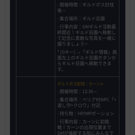
-
開催時間：ギルドボス討伐
後
～
-
集合場所：ギルド荘園
- 行事内容：GMギルド活動最
終間近！
ギルド荘園へ移動し
て
記念に素敵な写真を一緒に
撮りましょう✨
*
[Gキー] →「ギルド情報」画
面左上のギルド荘園ボタンか
らギルド荘園へ移動できま
す。
ギルドボス討伐：カーン⚔️
- 開催時間：12:30～
- 集合場所：ベリア村NPC「<
渡し守>クロワ」付近
-
持ち物：HP/MPポーション
- 行事内容：カーンに初挑
戦！カーンの出現位置まで
GMが操縦する船にみんなで