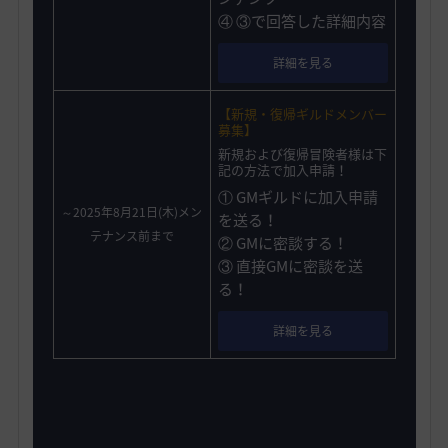
④ ③で回答した詳細内容
詳細を見る
【新規・復帰ギルドメンバー
募集】
新規および復帰冒険者様は下
記の方法で加入申請！
① GMギルドに加入申請
～2025年8月21日(木)メン
を送る！
テナンス前まで
② GMに密談する！
③ 直接GMに密談を送
る！
詳細を見る