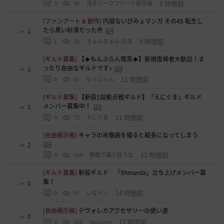
9 時間前
0
80
浅井ジークフリード配信者
[ファンアート & 創作]
内容ないびみょマンガ その45 転生し
たら黒い砂漠だった件
1
9 時間前
1
56
きゅんきゅん-日本
[ギルド募集]
【🍀もんぶらん喫茶🍀】新規復帰者大歓迎！ま
ったり自由なギルドです♪
1
11 時間前
0
66
ゆぅにゃん
[ギルド募集]
【新設1段拠点戦ギルド】「えにぐま」ギルド
メンバー募集中！
1
11 時間前
0
72
えにぐま
[自由掲示板]
キャラの肖像画を撮ると縦長になってしまう
2
12 時間前
0
164
無敵で踊り狂う女
[ギルド募集]
新設ギルド 「Shmurda」立ち上げメンバー募
集！
0
14 時間前
0
97
いなドン
[自由掲示板]
デヴォレカアクセサリーの使い道
0
17 時間前
0
188
tanupon