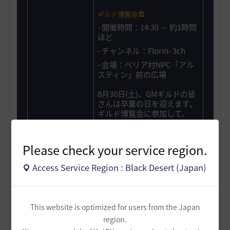
ギルド博覧会🏛️
- 開催時間：14:30 ～ 約1時間
ほど
- チャンネル：Florin- 3ch
- 会場：べリア村NPC「アル
スティン」前の広場
8月30日(土)、GMギルドの皆
さんは卒業の日を迎えます。
ギルド博覧会に参加して、
GMギルドの卒業後に所属す
るギルドを探してみましょ
う！会場で素敵なギルドとの
Please check your service region.
出会いがあることを祈ってい
ます✨️
Access Service Region : Black Desert (Japan)
ギルド博覧会の詳細を確認
This website is optimized for users from the Japan
GMギルド活動最終日！
素
region.
敵な思い出で彩りましょ