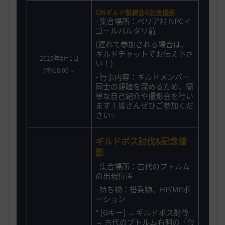
GMギルド懇親会&記念撮影
- 集合場所：ベリア村 NPCイ
ゴールバルタリ前
(遅れて参加される場合は、
ギルドチャットでお伝え下さ
2025年8月1日
い！)
(金)18:00～
- 行事内容：ギルドメンバー
同士の親睦を深めるため、簡
単な自己紹介や撮影会を行い
ます！皆さんぜひご参加くだ
さい✨️
ギルドボス討伐&記念撮
影
- 集合場所：古代のプトルム
の出現位置
-
持ち物：搭乗物、HP/MPポ
ーション
*
[Gキー] → ギルドボス討伐
→ 古代のプトルム右側の「位