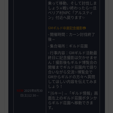
乗って移動、そして討伐しま
しょう⚔️戦い終わったら一旦
ベリア村NPC「アルスティ
ン」付近へ戻ります✨
GMギルド卒業記念撮影📷
-
開催時間：カーン討伐終了
後～
- 集合場所：ギルド荘園
- 行事内容：GMギルド活動最
終日に記念撮影は欠かせませ
ん！撮影後もギルド博覧会の
開催までギルド荘園内で語り
合いながら交流✨博覧会で
GMからギルドの方々へ質問
してほしい内容を伝えてみま
しょう！
NEW
2025年8月30
* [Gキー] →「ギルド情報」画
日(土)12ː30～
面左上のギルド荘園ボタンか
らギルド荘園へ移動できま
す。