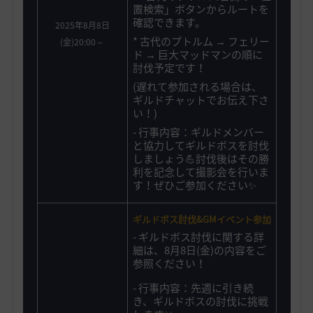
置検索」ボタンからルートを
確認できます。
2025年8月8日
* 古代のプトルム → フェリー
(金)20:00～
ド → 巨大マッドマンの順に
討伐予定です！
(遅れて参加される場合は、
ギルドチャットでお伝え下さ
い！)
- 行事内容：ギルドメンバー
と協力してギルドボスを討伐
しましょう💪討伐後はその勝
利を記念して撮影会を行いま
す！ぜひご参加ください✨️
ギルドボス討伐&GMイベント参加
-
ギルドボス討伐に関する詳
細は、8月8日(金)の内容をご
参照ください！
- 行事内容：先週に引き続
き、ギルドボスの討伐に挑戦