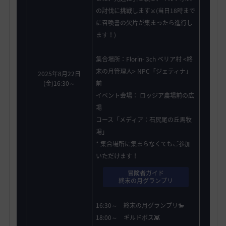
の討伐に挑戦します⚔️(当日18時まで
に召喚書の欠片が集まったら進行し
ます！)
集合場所：Florin- 3ch ベリア村 <終
末の月管理人> NPC「ジェティナ」
2025年8月22日
(金)16ː30～
前
イベント会場： ロッジア農場前の広
場
コース「メディア：石尻尾の丘馬牧
場」
* 集合場所に集まらなくてもご参加
いただけます！
冒険者ガイド
終末の月グランプリ
16:30～ 終末の月グランプリ🐎
18:00～ ギルドボス👾