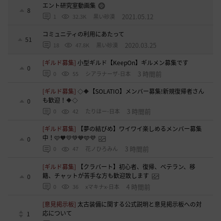
エント研究室動画集
8
2021.05.12
1
32.3K
黒い砂漠
コミュニティの利用にあたって
51
2020.03.25
18
47.8K
黒い砂漠
[ギルド募集]
小型ギルド【KeepOn】ギルメン募集です
0
3 時間前
0
55
シアラナーザ-日本
[ギルド募集]
◇🔶【SOLATIO】メンバー募集!新規復帰者さん
も歓迎！🔶◇
0
3 時間前
0
42
たりほー-日本
[ギルド募集]
【夢の結びめ】ワイワイ楽しめるメンバー募集
中！🩷🧡💛💚💙🩵💜
0
3 時間前
0
47
花ノひろみん
[ギルド募集]
【クラバート】初心者、復帰、ベテラン、移
籍、チャットが苦手な方も歓迎致します
0
4 時間前
0
36
xマキナx-日本
[意見掲示板]
太古装備に関する公式説明と意見掲示板への対
応について
1