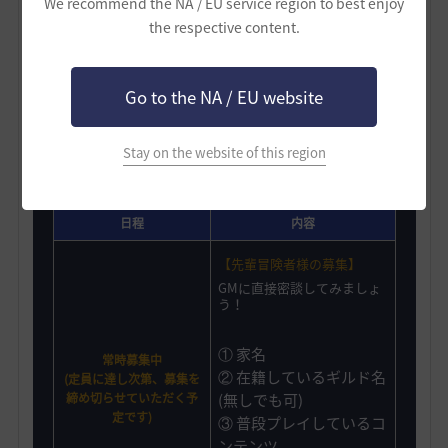
We recommend the NA / EU service region to best enjoy
う✨
the respective content.
* GMギルド行事に関する予定は本掲示板にて随時更新する形
でお知らせいたします。
Go to the NA / EU website
Stay on the website of this region
GMギルドに参加する方法
日程
内容
【先輩冒険者様の募集】
GMに直接密談してみましょ
う！
① 家名
常時募集中
② 在籍しているギルド名
(定員に達し次第、募集を
締め切らせていただく予
(無しでも可)
定です)
③ 普段プレイしているコ
ンテンツ