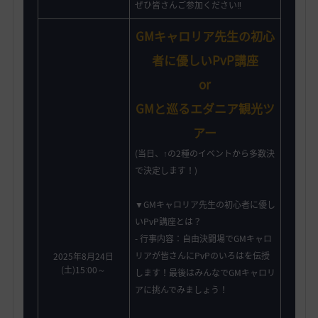
ぜひ皆さんご参加ください‼️
GMキャロリア先生の初心
者に優しいPvP講座
or
GMと巡るエダニア観光ツ
アー
(当日、↑の2種のイベントから多数決
で決定します！)
▼GMキャロリア先生の初心者に優し
いPvP講座とは？
- 行事内容：自由決闘場でGMキャロ
リアが皆さんにPvPのいろはを伝授
2025年8月24日
(土)15ː00～
します！最後はみんなでGMキャロリ
アに挑んでみましょう！