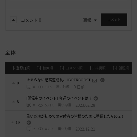
コメント
0
通報
コメント
全体
登録日順
検索順
コメント順
推奨順
話題順
止まらない超高速成長、HYPERBOOST
0
9 日前
0
1.1K
黒い砂漠
[開催中のイベント] 今週のイベントは？
8
2023.02.28
0
53.1K
黒い砂漠
黒い砂漠が初めての冒険者の皆様のために準備したA to Z！
19
2022.12.21
2
43.3K
黒い砂漠