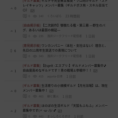
[ギルド募集]
ギルチャ完全無言推奨・ソロ向けギルド「スト
レイキャッツ」メンバー募集（ギルドボス有・スキル目当て
0
◎）
23 時間前
0
140
くろいばら
[自由掲示板]
【二次創作】顎顎たる檻・第三幕 ―野生のバ
グ、あるいは最弱の検証―
1
1 日前
0
235
浅井ジークフリード配信者
[意見掲示板]
ワンカンパニー（本社・支社はない）理念と、
先日の11周年生放送での表現について
6
1 日前
0
343
浅井ジークフリード配信者
[ギルド募集]
【Esprit -エスプリ-】ギルドメンバー募集中🎵
自由度高めなギルドです！青の戦場⚓参戦中！！
1
1 日前
0
415
aquria-日本
[ギルド募集]
生活寄りの小規模ギルド【月光浴場】は、現在
メンバー募集中！
0
1 日前
0
463
柳と篝火
[ギルド募集]
ほのぼの生活ギルド「天狐もふもふ」メンバー
募集中です(〃･ω･ﾉ)ﾉ 💕
2
1 日前
0
443
まっしろくろすけ