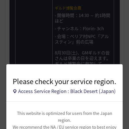
ギルド博覧会🏛️
- 開催時間：14:30 ～ 約1時間
ほど
- チャンネル：Florin- 3ch
- 会場：べリア村NPC「アル
スティン」前の広場
8月30日(土)、GMギルドの皆
さんは卒業の日を迎えます。
ギルド博覧会に参加して、
GMギルドの卒業後に所属す
るギルドを探してみましょ
Please check your service region.
う！会場で素敵なギルドとの
出会いがあることを祈ってい
Access Service Region : Black Desert (Japan)
ます✨️
ギルド博覧会の詳細を確認
This website is optimized for users from the Japan
GMギルド活動最終日！
素
region.
敵な思い出で彩りましょ
We recommend the NA / EU service region to best enjoy