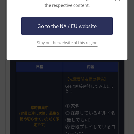
う✨
the respective content.
* GMギルド行事に関する予定は本掲示板にて随時更新する形
でお知らせいたします。
Go to the NA / EU website
Stay on the website of this region
GMギルドに参加する方法
日程
内容
【先輩冒険者様の募集】
GMに直接密談してみましょ
う！
① 家名
常時募集中
② 在籍しているギルド名
(定員に達し次第、募集を
締め切らせていただく予
(無しでも可)
定です)
③ 普段プレイしているコ
ンテンツ