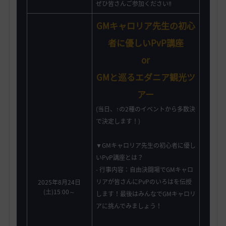
ぜひ皆さんご参加ください‼️
GMキャロリア先生の初心
者に優しいPvP講座
or
GMと巡るエダニア観光ツ
アー
(当日、↑の2種のイベントから多数決
で決定します！)
▼GMキャロリア先生の初心者に優し
いPvP講座とは？
- 行事内容：自由決闘場でGMキャロ
リアが皆さんにPvPのいろはを伝授
2025年8月24日
(土)15ː00～
します！最後はみんなでGMキャロリ
アに挑んでみましょう！