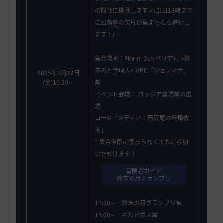
の討伐に挑戦します⚔️(当日18時まで
に召喚書の欠片が集まったら進行し
ます！)
集合場所：Florin- 3ch ベリア村 <終
末の月管理人> NPC「ジェティナ」
2025年8月22日
(金)16ː30～
前
イベント会場： ロッジア農場前の広
場
コース「メディア：石尻尾の丘馬牧
場」
* 集合場所に集まらなくてもご参加
いただけます！
冒険者ガイド
終末の月グランプリ
16:30～ 終末の月グランプリ🐎
18:00～ ギルドボス👾