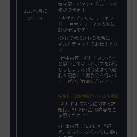
置検索」ボタンからルートを
確認できます。
2025年8月8日
* 古代のプトルム → フェリー
(金)20:00～
ド → 巨大マッドマンの順に
討伐予定です！
(遅れて参加される場合は、
ギルドチャットでお伝え下さ
い！)
- 行事内容：ギルドメンバー
と協力してギルドボスを討伐
しましょう💪討伐後はその勝
利を記念して撮影会を行いま
す！ぜひご参加ください✨️
ギルドボス討伐&GMイベント参加
-
ギルドボス討伐に関する詳
細は、8月8日(金)の内容をご
参照ください！
- 行事内容：先週に引き続
き、ギルドボスの討伐に挑戦