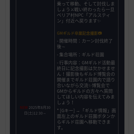
乗って移動、そして討伐しま
しょう⚔️戦い終わったら一旦
ベリア村NPC「アルスティ
ン」付近へ戻ります✨
GMギルド卒業記念撮影📷
-
開催時間：カーン討伐終了
後～
- 集合場所：ギルド荘園
- 行事内容：GMギルド活動最
終日に記念撮影は欠かせませ
ん！撮影後もギルド博覧会の
開催までギルド荘園内で語り
合いながら交流✨博覧会で
GMからギルドの方々へ質問
してほしい内容を伝えてみま
しょう！
NEW
2025年8月30
* [Gキー] →「ギルド情報」画
日(土)12ː30～
面左上のギルド荘園ボタンか
らギルド荘園へ移動できま
す。