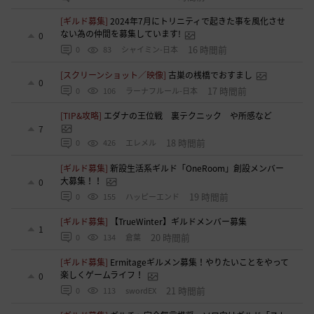
[ギルド募集]
2024年7月にトリニティで起きた事を風化させ
ない為の仲間を募集しています!
0
16 時間前
0
83
シャイミン-日本
[スクリーンショット／映像]
古巣の桟橋でおすまし
0
17 時間前
0
106
ラーナフルール-日本
[TIP&攻略]
エダナの王位戦 裏テクニック や所感など
7
18 時間前
0
426
エレメル
[ギルド募集]
新設生活系ギルド「OneRoom」創設メンバー
大募集！！
0
19 時間前
0
155
ハッピーエンド
[ギルド募集]
【TrueWinter】ギルドメンバー募集
1
20 時間前
0
134
倉葉
[ギルド募集]
Ermitageギルメン募集！やりたいことをやって
楽しくゲームライフ！
0
21 時間前
0
113
swordEX