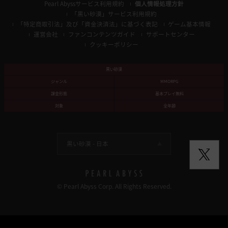
Pearl Abyssサービス利用規約
個人情報処理方針
「黒い砂漠」サービス利用規約
「特定商取引法」及び「資金決済法」に基づく表記
ゲーム基本情報
運営会社
ファンコンテンツガイド
サポートセンター
クッキーポリシー
黒い砂漠
ジャンル
MMORPG
課金形態
基本プレイ無料
対象
全年齢
黒い砂漠 -
日本
© Pearl Abyss Corp. All Rights Reserved.