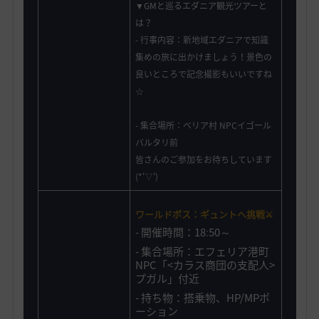
▼GMと巡るエダニア観光ツアーと
は？
- 行事内容：新地域エダニアで知識
集めの旅に出かけましょう！景色の
良いところで記念撮影もいいですね
☆
- 集合場所：ベリア村 NPCイゴール
バルタリ前
皆さんのご参加をお待ちしています
(*'▽')
ワールドボス：ギュントへ挑戦
⚔️
- 開催時間：18ː50～
- 集合場所：エフェリア港町
NPC「<カラス商団の支配人>
プガル」付近
-
持ち物：搭乗物、HP/MPポ
ーション