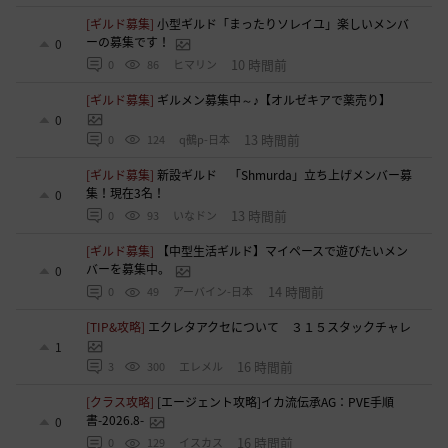
[ギルド募集]
小型ギルド「まったりソレイユ」楽しいメンバ
ーの募集です！
0
10 時間前
0
86
ヒマリン
[ギルド募集]
ギルメン募集中～♪【オルゼキアで薬売り】
0
13 時間前
0
124
q鵺p-日本
[ギルド募集]
新設ギルド 「Shmurda」立ち上げメンバー募
集！現在3名！
0
13 時間前
0
93
いなドン
[ギルド募集]
【中型生活ギルド】マイペースで遊びたいメン
バーを募集中。
0
14 時間前
0
49
アーバイン-日本
[TIP&攻略]
エクレタアクセについて ３１５スタックチャレ
1
16 時間前
3
300
エレメル
[クラス攻略]
[エージェント攻略]イカ流伝承AG：PVE手順
書-2026.8-
0
16 時間前
0
129
イスカス