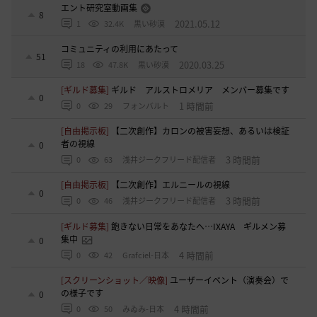
エント研究室動画集
8
2021.05.12
1
32.4K
黒い砂漠
コミュニティの利用にあたって
51
2020.03.25
18
47.8K
黒い砂漠
[ギルド募集]
ギルド アルストロメリア メンバー募集です
0
1 時間前
0
29
フォンバルト
[自由掲示板]
【二次創作】カロンの被害妄想、あるいは検証
者の視線
0
3 時間前
0
63
浅井ジークフリード配信者
[自由掲示板]
【二次創作】エルニールの視線
0
3 時間前
0
46
浅井ジークフリード配信者
[ギルド募集]
飽きない日常をあなたへ…IXAYA ギルメン募
集中
0
4 時間前
0
42
Grafciel-日本
[スクリーンショット／映像]
ユーザーイベント（演奏会）で
の様子です
0
4 時間前
0
50
みゐみ-日本