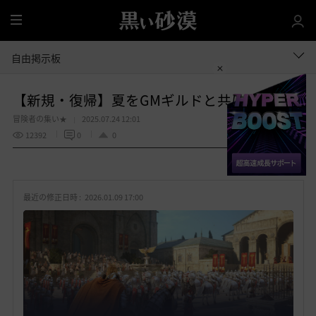
全
体
自由掲示板
【新規・復帰】夏をGMギルドと共に！掲示板
冒険者の集い★
2025.07.24 12:01
12392
0
0
共有する
お
気
最近の修正日時 :
2026.01.09 17:00
に
入
り