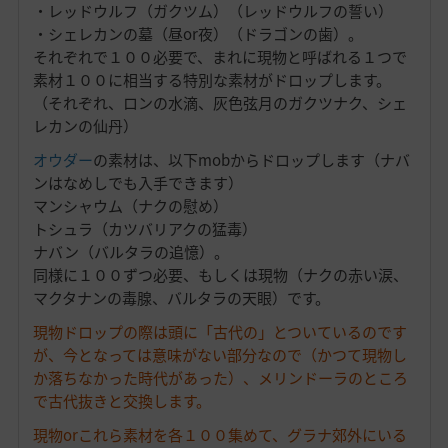
・レッドウルフ（ガクツム）（レッドウルフの誓い）
・シェレカンの墓（昼or夜）（ドラゴンの歯）。
それぞれで１００必要で、まれに現物と呼ばれる１つで
素材１００に相当する特別な素材がドロップします。
（それぞれ、ロンの水滴、灰色弦月のガクツナク、シェ
レカンの仙丹）
オウダー
の素材は、以下mobからドロップします（ナバ
ンはなめしでも入手できます）
マンシャウム（ナクの慰め）
トシュラ（カツバリアクの猛毒）
ナバン（バルタラの追憶）。
同様に１００ずつ必要、もしくは現物（ナクの赤い涙、
マクタナンの毒腺、バルタラの天眼）です。
現物ドロップの際は頭に「古代の」とついているのです
が、今となっては意味がない部分なので（かつて現物し
か落ちなかった時代があった）、メリンドーラのところ
で古代抜きと交換します。
現物orこれら素材を各１００集めて、グラナ郊外にいる