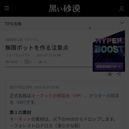
全
体
TIP&攻略
#冒険初心者
#アイテム
無限ポットを作る注意点
フォーマルハウト
2025.07.17 16:58
4228
0
4
共有する
お
気
最近の修正日時 :
2025.08.07 15:36
に
入
正式名称は
オーネットの精霊水（HP）
、
オウダーの精霊
り
水（MP)
です。
第１の素材
オーネット
の素材は、以下のmobからドロップします。
・フォレストロナロス（清らかな鈴）