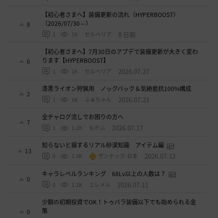
【初心者さまへ】装備更新の流れ（HYPERBOOST）
（2026/07/30～）
8
8 日前
1
1K
セルベリア
【初心者さまへ】7月30日のアプデで装備更新が大きく変わ
ります【HYPERBOOST】
6
2026.07.27
1
1K
セルベリア
漆黒ライオン狩猟用 ノックバック＆気絶抵抗100%構成
2
2026.07.21
1
1K
ふぁちゃん
全チャログ流しでお困りの方へ
7
2026.07.17
1
1.1K
もかふ
知らないと損するリアル砂漠知識 アイテム編
13
2026.07.12
0
1.3K
ザンナック-日本
キャラレベルランキング 68Lv以上の人数は？
0
2026.07.11
0
1.1K
エレメル
少額の初期投資でOK！トゥバラ装備以下でも始められる金
策
0