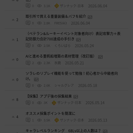
2026.06.04
0
3.1K
ザンナック-日本
取引所で買える重量装備＆バフを紹介
2
2026.06.04
0
2.8K
FRESIA3
（ベテラン&ルーキーイベント対象者向け）表記攻撃力＋表
記防御力合計700達成の手引き
1
2026.05.24
0
2.5K
くろいばら
AIと進める重帆船増築の素材管理（改訂版）
0
2026.05.21
2
2.3K
氷鏡
ソラレのリプレイ機能を使って勉強！初心者から中級者向
け。
0
2026.05.18
0
2.6K
シャルグレア
【採集】アプデ後の採集結果
8
2026.05.14
0
3K
ザンナック-日本
オススメ採集ポイントを簡潔に
4
2026.05.13
1
3.5K
ザンナック-日本
キャラレベルランキング 68Lv以上の人数は？