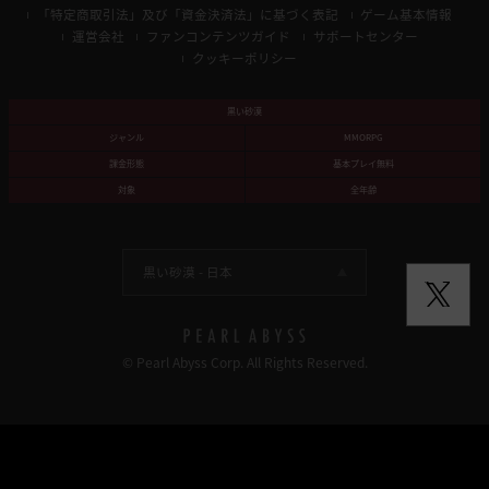
「特定商取引法」及び「資金決済法」に基づく表記
ゲーム基本情報
運営会社
ファンコンテンツガイド
サポートセンター
クッキーポリシー
黒い砂漠
ジャンル
MMORPG
課金形態
基本プレイ無料
対象
全年齢
黒い砂漠 -
日本
© Pearl Abyss Corp. All Rights Reserved.