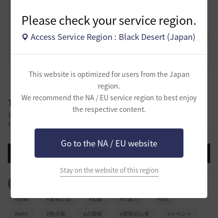
Lv
非公開
砂鷺
Please check your service region.
Access Service Region : Black Desert (Japan)
コメント
0
通報
コメント
This website is optimized for users from the Japan
region.
We recommend the NA / EU service region to best enjoy
TIP&攻略
the respective content.
冒険しながら積み上げてきた自分だけのノウハウ、攻略、コツを他の冒険者
様と共有できる掲示板です。
Go to the NA / EU website
投稿する
Stay on the website of this region
全体のタグを見る
#生活
#PvP
#PvE
#アイテム
#依頼
#冒険日誌
#知識
#行動力
#強化
#NPC
#拠点戦
#占領戦
#冒険初心者
#イベント