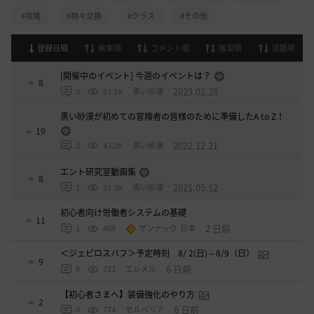
#攻略
#物々交換
#クラス
#その他
登録日順
検索順
コメント順
推奨順
話題順
[開催中のイベント] 今週のイベントは？
8
2023.02.28
0
53.1K
黒い砂漠
黒い砂漠が初めての冒険者の皆様のために準備したA to Z！
19
2022.12.21
2
43.2K
黒い砂漠
エント研究室動画集
8
2021.05.12
1
32.3K
黒い砂漠
初心者向け労働者システムの基礎
11
2 日前
1
409
ザンナック-日本
＜ジェピロスバフ＞予定時刻 8/ 2(日)～8/9（日）
9
6 日前
0
723
エレメル
【初心者さまへ】装備強化のやり方
2
6 日前
0
774
セルベリア