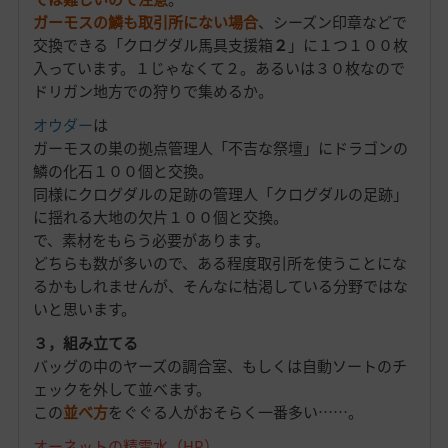
ガーモスの鱗も取引所にない場合
、シーズン印章などで
交換できる「クログダル馬具支援箱
２
」に１つ１００枚
入っています。１じゃなくて２。あるいは３０枚なので
ドリガン地方での狩りで集めるか。
オウダー
は
ガーモスの巣の拠点管理人「不吉な祭壇」にドラゴンの
鱗の化石１００個と交換。
同様にクログダルの足跡の管理人「クログダルの足跡」
に揺れる大地の欠片１００個と交換。
で、素材をもらう必要があります。
どちらも数が多いので、ある程度取引所を使うことにな
るかもしれませんが、そんなに枯渇している分野ではな
いと思います。
３，組み立てる
バッグの中のヤーズの調合室、もしくは自動ソートのチ
ェックを外して並べます。
この
並べ方
をぐぐる人がおそらく一番多い……。
オーネットの精霊水（HP）