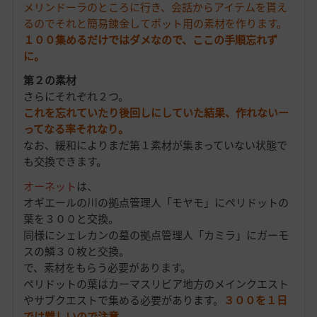
メリンドーラのところに行き、会話からアイテムを貰え
るのでそれと簡易錬金してポット用の素材を作ります。
１００集めるだけではダメなので、ここの手順忘れず
に。
第２の素材
さらにそれぞれ２つ。
これを忘れていたり後回しにしていた結果、作れないー
ってなる率それなり。
なお、緩和によりまだ第１素材が集まっていない状態で
も交換できます。
オーネット
は、
オギエールの川の拠点管理人「モヤモ」に
ペリドットの
葉を３００と交換。
同様にシェレカンの墓の拠点管理人「カミラ」にガーモ
スの鱗３０枚と交換。
で、素材をもらう必要があります。
ペリドットの葉はカーマスリビア地方のメインクエスト
やサブクエストで集める必要があります。
３００を１日
では難しいので注意
。