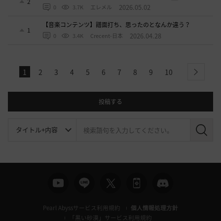
2
2026.05.02
0
3.7K
エレメル
【音楽コンテンツ】譜面打ち、思ったのとなんか違う？
1
2026.04.28
0
3.4K
Crecent-日本
1
2
3
4
5
6
7
8
9
10
next
投稿する
検
索
Pearl Abyssサービス利用規約
個人情報処理方針
「黒い砂漠」サービス利用規約