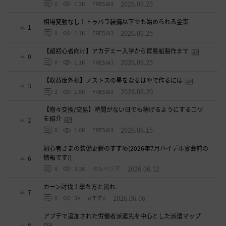
2026.06.25
0
1.2K
FRESIA3
相場変動なし！トゥバラ装備以下でも始められる金策
1
2026.06.25
0
1.1K
FRESIA3
【超初心者向け】アカデミー入学から貿易船製作まで
0
2026.06.25
0
1.1K
FRESIA3
【収益度外視】ノストスの星をなるはやで作るには
3
2026.06.20
2
1.8K
FRESIA3
【物々交換/交易】時間がない日でも稼げるようにするコツ
を紹介
2
2026.06.15
0
1.6K
FRESIA3
初心者さまの装備更新のすすめ(2026年7月ハイデル宴会前の
情報です!)
6
2026.06.12
8
3.3K
セルベリア
カーン討伐！撃ち方と流れ
7
2026.06.06
0
3K
oすずo
アプデで追加された労働者派遣先を中心とした派遣マップ
8