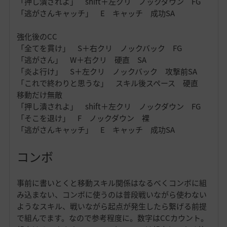
「押し潰されよ」 shift＋左クリ ノックダウン FG
「逃がさんキャッチ」 E キャッチ 成功SA
強化後のCC
「全てを貫け」 S＋右クリ ノックバック FG
「逃がさん」 W＋右クリ 硬直 SA
「炎よ行け」 S＋左クリ ノックバック 攻撃前SA
「これで終わりと思うな」 スキル後スペース 硬直
移動だけ無敵
「押し潰されよ」 shift＋左クリ ノックダウン FG
「そこを退け」 F ノックダウン 裸
「逃がさんキャッチ」 E キャッチ 成功SA
コンボ
事前に書いとくと移動スキル関係はなるべくコンボに組
み込まない、コンボに使うのは普段戦いながら使わない
ようなスキル、戦いながら起点が発生したら繋げる前提
で組んでます。なので参考程度に。数字はCCカウント。