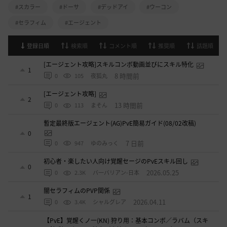
#スカラー
#ドーサ
#デッドアイ
#ウーコン
#セラフィム
#エージェント
登録日順
検索順
コメント順
推奨順
話題順
[エージェント攻略]スキルコンボ動画並びにスキル特化
1
8 時間前
0
105
夜狐丸
[エージェント攻略]
2
13 時間前
0
113
まそん
暫定最終版エージェント(AG)PvE簡易ガイド(08/02改稿)
0
7 日前
0
947
ゆのみっく
初心者・楽したい人向け覚醒セージのPvEスキル回し
0
2026.05.25
0
2.3K
バ一バリアン-日本
闇セラフィムのPVP関係
1
2026.04.11
0
3.4K
シャルグレア
【PvE】覚醒くノ一(KN) 狩り用：基本コンボ／ラバム（スキ