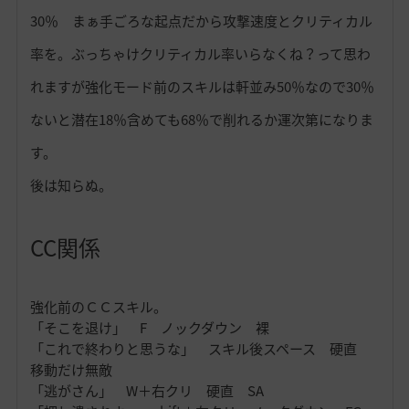
30％ まぁ手ごろな起点だから攻撃速度とクリティカル
率を。ぶっちゃけクリティカル率いらなくね？って思わ
れますが強化モード前のスキルは軒並み50％なので30％
ないと潜在18％含めても68％で削れるか運次第になりま
す。
後は知らぬ。
CC関係
強化前のＣＣスキル。
「そこを退け」 F ノックダウン 裸
「これで終わりと思うな」 スキル後スペース 硬直
移動だけ無敵
「逃がさん」 W＋右クリ 硬直 SA