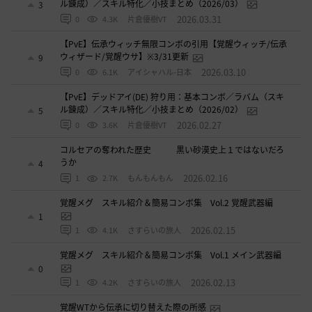
ル錬成）／スキル特化／小技まとめ（2026/03）
3
2026.03.31
0
4.3K
片倉優樹VT
【PvE】伝承ウィッチ無限コンボの引用【覚醒ウィッチ/伝承
ウィザード/覚醒ウサ】※3/31更新
9
2026.03.10
0
6.1K
アイシャハル-日本
【PvE】デッドアイ(DE) 狩り用：基本コンボ／ラバム（スキ
ル錬成）／スキル特化／小技まとめ（2026/02）
5
2026.02.27
0
3.6K
片倉優樹VT
コルセアの奪われた歴史 黒い砂漠史上１ではないだろ
うか
4
2026.02.16
1
2.7K
もんもんもん
覚醒メグ スキル紹介＆簡易コンボ集 Vol.2 覚醒武器編
1
2026.02.15
1
4.1K
さすらいの旅人
覚醒メグ スキル紹介＆簡易コンボ集 Vol.1 メイン武器編
0
2026.02.13
1
4.2K
さすらいの旅人
覚醒WTから伝承に切り替えた際の所感