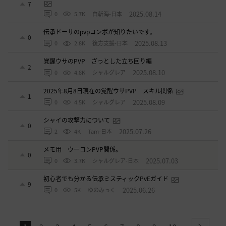
7
2025.08.14
0
5.7K
白斬海-日本
伝承ドーサのpvpコンボが知りたいです。
0
2025.08.13
0
2.8K
後方支援-日本
覚醒ウサのPVP ざっとした立ち回り編
2
2025.08.10
0
4.8K
シャルグレア
2025年8月8日現在の覚醒ウサPVP スキル関係
1
2025.08.09
0
4.5K
シャルグレア
シャイの攻撃力について
0
2025.07.26
2
4K
Tam-日本
メモ用 ウーコンPVP関係。
0
2025.07.03
0
3.7K
シャルグレア-日本
初心者でも分かる伝承ミスティックPvEガイド
9
2025.06.26
0
5K
ゆのみっく