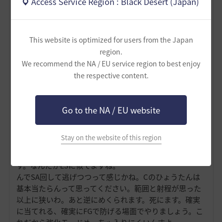
Access Service Region : Black Desert (Japan)
SAが多いのが特徴ですが移動スキルがなかなかに終わっ
てるのでSAの上からすり潰してくる連中にめっぽう弱い
ということになります。防御上げるスキルは回避率ぐら
This website is optimized for users from the Japan
い？9％と強化後15％なので回避型がいいかなと思いま
す。
region.
まずは強化前モードの戦闘に慣れましょう。そこからで
We recommend the NA / EU service region to best enjoy
す。
the respective content.
んで個人的なあれですがHPがヤバくなったらQで強化モ
ードに入る➔無敵移動➔shift＋Eの悠々自適で長い間無敵
を維持できるのでそれでだいぶ回復出来ます。
Go to the NA / EU website
あくまで強化モードだけの戦い方に慣れてしまうと強化
モード前提になって強化モード入るまでクソ雑魚になる
Stay on the website of this region
のでしっかり強化前モードで戦えるようにしましょう。
基本スペースで起点を作ったりがベストかなと思いま
す。なんだかLSに似てますね。
んでSA回して逃げつつって感じかね。Cのひょうたんは
基本当たらんって思ってください。範囲と射程が思った
以上に狭いわ。あと逆にめくられます。死にます。確実
に当てれる、確実にFGで防げる場面でやりましょう。こ