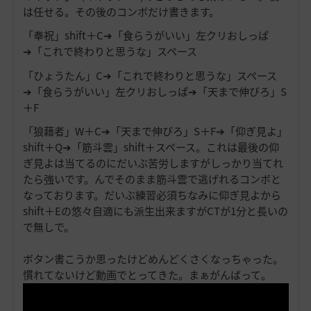
は任せる。その後のコンボだけ書きます。
「奉祝」shift＋C➔「食らうがいい」左クリおしっぱ
➔「これで終わりと思うな」スペース
「ひょうたん」C➔「これで終わりと思うな」スペース
➔「食らうがいい」左クリおしっぱ➔「天まで伸びろ」S
＋F
「狼藉者」W＋C➔「天まで伸びろ」S＋F➔「仰ぎ見よ」
shift＋Q➔「筋斗雲」shift＋スペース。これは最後の仰
ぎ見よは当てるのにだいぶ苦労しますがしっかり当てれ
たら強いです。んでそのまま筋斗雲で逃げれるコンボと
なっております。だいぶ練習必須ちなみに仰ぎ見よから
shift＋Eの悠々自適にも派生出来ますがCTが1分と長いの
で無しで。
ボタン書こうか思ったけどめんどくさくなっちゃった。
慣れてないけど動画でとってきた。まぁがんばって。