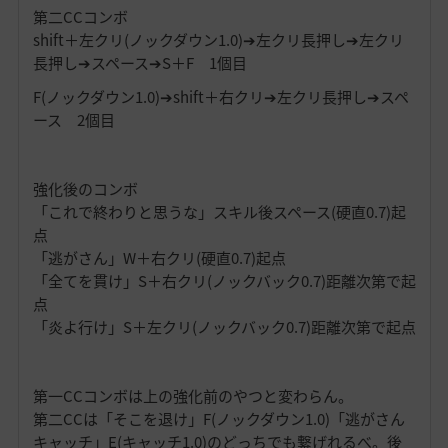
第二CCコンボ
shift＋左クリ(ノックダウン1.0)➔左クリ長押し➔左クリ
長押し➔スペース➔S＋F 1個目
F(ノックダウン1.0)➔shift＋右クリ➔左クリ長押し➔スペ
ース 2個目
強化後のコンボ
「これで終わりと思うな」スキル後スペース(硬直0.7)起
点
「逃がさん」W＋右クリ(硬直0.7)起点
「全てを貫け」S＋右クリ(ノックバック0.7)距離次第で起
点
「炎よ行け」S＋左クリ(ノックバック0.7)距離次第で起点
第一CCコンボは上の強化前のやつと変わらん。
第二CCは「そこを退け」F(ノックダウン1.0)「逃がさん
キャッチ」E(キャッチ1.0)のどっちでも繋げれるべ。後