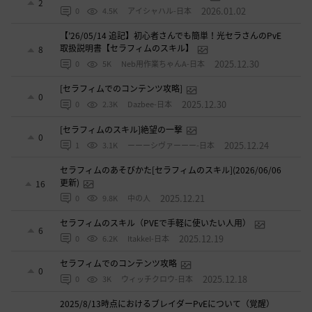
2
2026.01.02
0
4.5K
アイシャハル-日本
【’26/05/14 追記】初心者さんでも簡単！光セラさんのPvE
取扱説明書【セラフィムのスキル】
8
2025.12.30
0
5K
Neb用作業ちゃんA-日本
[セラフィムでのコンテンツ攻略]
0
2025.12.30
0
2.3K
Dazbee-日本
[セラフィムのスキル]絶望の一撃
0
2025.12.24
1
3.1K
ーーーシヴァーーー-日本
セラフィムのあそびかた[セラフィムのスキル](2026/06/06
更新)
16
2025.12.21
0
9.8K
中の人
セラフィムのスキル（PVEで手軽に使いたい人用）
6
2025.12.19
0
6.2K
ItakkeI-日本
セラフィムでのコンテンツ攻略
0
2025.12.18
0
3K
ウィッチクロウ-日本
2025/8/13時点におけるブレイダーPvEについて（覚醒）