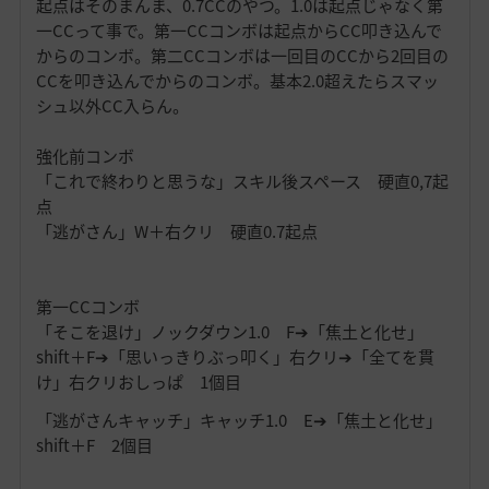
起点はそのまんま、0.7CCのやつ。1.0は起点じゃなく第
一CCって事で。第一CCコンボは起点からCC叩き込んで
からのコンボ。第二CCコンボは一回目のCCから2回目の
CCを叩き込んでからのコンボ。基本2.0超えたらスマッ
シュ以外CC入らん。
強化前コンボ
「これで終わりと思うな」スキル後スペース 硬直0,7起
点
「逃がさん」W＋右クリ 硬直0.7起点
第一CCコンボ
「そこを退け」ノックダウン1.0 F➔「焦土と化せ」
shift＋F➔「思いっきりぶっ叩く」右クリ➔「全てを貫
け」右クリおしっぱ 1個目
「逃がさんキャッチ」キャッチ1.0 E➔「焦土と化せ」
shift＋F 2個目