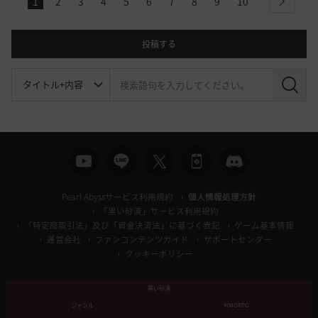
1
2
3
4
5
6
7
8
9
10
next
投稿する
検
索
Pearl Abyssサービス利用規約
個人情報処理方針
「黒い砂漠」サービス利用規約
「特定商取引法」及び「資金決済法」に基づく表記
ゲーム基本情報
運営会社
ファンコンテンツガイド
サポートセンター
クッキーポリシー
黒い砂漠
ジャンル
MMORPG