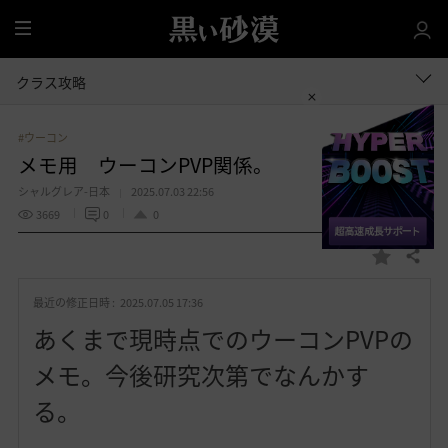
全
体
クラス攻略
#ウーコン
メモ用 ウーコンPVP関係。
シャルグレア-日本
2025.07.03 22:56
3669
0
0
共有する
お
気
最近の修正日時 :
2025.07.05 17:36
に
入
あくまで現時点でのウーコンPVPの
り
メモ。今後研究次第でなんかす
る。