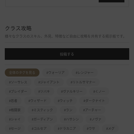
クラス攻略
様々なクラスのスキル、外見、特徴など自由に攻略を共有する掲示板です。
投稿する
全体のタグを見る
#ウォーリア
#レンジャー
#ソーサレス
#ジャイアント
#リトルサマナー
#ブレイダー
#ツバキ
#ヴァルキリー
#くノ一
#忍者
#ウィザード
#ウィッチ
#ダークナイト
#格闘家
#ミスティック
#ラン
#アーチャー
#シャイ
#ガーディアン
#ハサシン
#ノヴァ
#セージ
#コルセア
#ドラカニア
#ウサ
#メグ