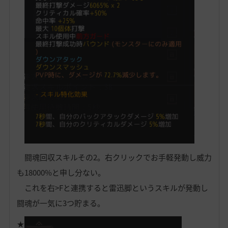
闘魂回収スキルその2。右クリックでお手軽発動し威力
も18000%と申し分ない。
これを右>Fと連携すると雷迅脚というスキルが発動し
闘魂が一気に3つ貯まる。
★