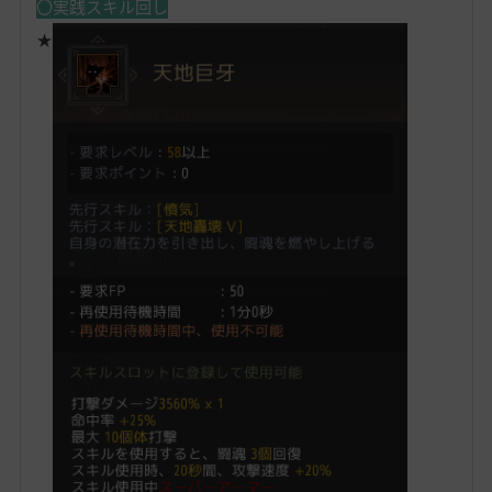
〇実践スキル回し
★