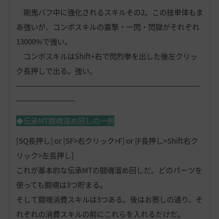
剛鬼バフ中に強化されるスキルその2。この技単体もま
あ強いが、コンボスキルの震撃・一閃・閃獄がそれぞれ
13000%で強い。
コンボスキルはShift+右で閃烈拳を出した後左クリッ
ク長押しで出る。強い。
―――――――――――――――――――――――――
――――――――
◆伝承MT闘魂溜め回しの一例
[SQ長押し] or [SF>右クリック>F] or [F長押し>Shift右ク
リック>左長押し]
これが基本的な伝承MTの闘魂溜め回しだ。どのパーツを
使っても闘魂は3つ貯まる。
そして闘魂消費スキルは3つある。後はお察しの通り、そ
れぞれの消費スキルの前にこれらを入れるだけだ。