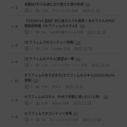
覚醒WTから伝承に切り替えた際の所感
2
2026.01.02
0
4.5K
アイシャハル-日本
【’26/05/14 追記】初心者さんでも簡単！光セラさんのPvE
取扱説明書【セラフィムのスキル】
8
2025.12.30
0
5K
Neb用作業ちゃんA-日本
[セラフィムでのコンテンツ攻略]
0
2025.12.30
0
2.3K
Dazbee-日本
[セラフィムのスキル]絶望の一撃
0
2025.12.24
1
3.1K
ーーーシヴァーーー-日本
セラフィムのあそびかた[セラフィムのスキル](2026/06/06
更新)
16
2025.12.21
0
9.8K
中の人
セラフィムのスキル（PVEで手軽に使いたい人用）
6
2025.12.19
0
6.2K
ItakkeI-日本
セラフィムでのコンテンツ攻略
0
2025.12.18
0
3K
ウィッチクロウ-日本