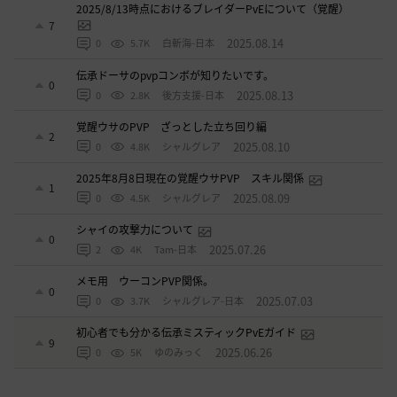
2025/8/13時点におけるブレイダーPvEについて（覚醒）
7
2025.08.14
0
5.7K
白斬海-日本
伝承ドーサのpvpコンボが知りたいです。
0
2025.08.13
0
2.8K
後方支援-日本
覚醒ウサのPVP ざっとした立ち回り編
2
2025.08.10
0
4.8K
シャルグレア
2025年8月8日現在の覚醒ウサPVP スキル関係
1
2025.08.09
0
4.5K
シャルグレア
シャイの攻撃力について
0
2025.07.26
2
4K
Tam-日本
メモ用 ウーコンPVP関係。
0
2025.07.03
0
3.7K
シャルグレア-日本
初心者でも分かる伝承ミスティックPvEガイド
9
2025.06.26
0
5K
ゆのみっく