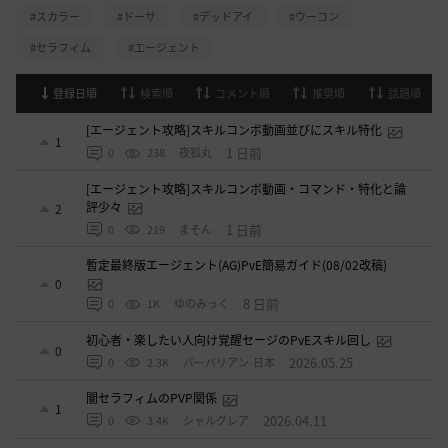
#スカラー
#ドーサ
#デッドアイ
#ウーコン
#セラフィム
#エージェント
登録日順
検索順
コメント順
推奨順
話題順
[エージェント攻略]スキルコンボ動画並びにスキル特化
1
1 日前
0
238
夜狐丸
[エージェント攻略]スキルコンボ動画・コマンド・特化と論
評少々
2
1 日前
0
219
まそん
暫定最終版エージェント(AG)PvE簡易ガイド(08/02改稿)
0
8 日前
0
1K
ゆのみっく
初心者・楽したい人向け覚醒セージのPvEスキル回し
0
2026.05.25
0
2.3K
バ一バリアン-日本
闇セラフィムのPVP関係
1
2026.04.11
0
3.4K
シャルグレア