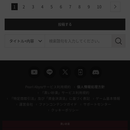
1
2
3
4
5
6
7
8
9
10
next
投稿する
検
索
Pearl Abyssサービス利用規約
個人情報処理方針
「黒い砂漠」サービス利用規約
「特定商取引法」及び「資金決済法」に基づく表記
ゲーム基本情報
運営会社
ファンコンテンツガイド
サポートセンター
クッキーポリシー
黒い砂漠