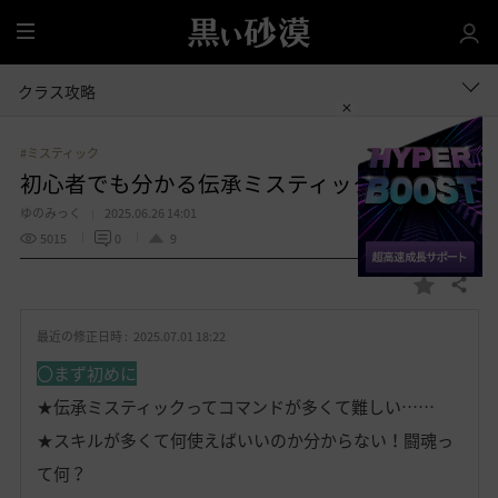
全
体
クラス攻略
#ミスティック
初心者でも分かる伝承ミスティックPvEガイド
ゆのみっく
2025.06.26 14:01
5015
0
9
共有する
お
気
最近の修正日時 :
2025.07.01 18:22
に
入
〇まず初めに
り
★伝承ミスティックってコマンドが多くて難しい……
★スキルが多くて何使えばいいのか分からない！闘魂っ
て何？