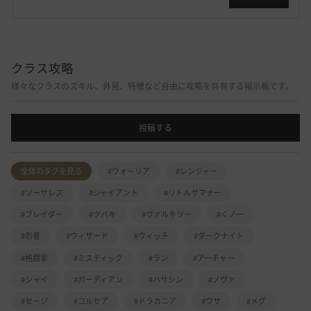
クラス攻略
様々なクラスのスキル、外見、特徴など自由に攻略を共有する掲示板です。
投稿する
全体のタグを見る
#ウォーリア
#レンジャー
#ソーサレス
#ジャイアント
#リトルサマナー
#ブレイダー
#ツバキ
#ヴァルキリー
#くノ一
#忍者
#ウィザード
#ウィッチ
#ダークナイト
#格闘家
#ミスティック
#ラン
#アーチャー
#シャイ
#ガーディアン
#ハサシン
#ノヴァ
#セージ
#コルセア
#ドラカニア
#ウサ
#メグ