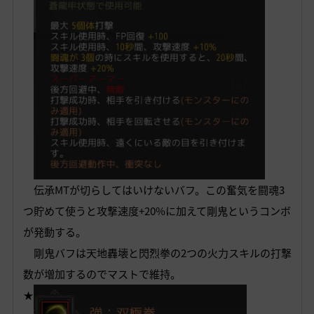
伝承MTが切らしてはいけないバフ。この奮気を闘魂3
つ貯めて使うと攻撃速度+20%に加えて剛鬼というコンボ
が発動する。
剛鬼バフは天地轟壊と閃烈拳の2つの火力スキルの打撃
数が増加するのでマストで維持。
★