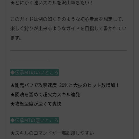
★とにかく強いスキルを沢山撃ちたい！
このガイドは例の如くそのような初心者層を想定して、
楽しく狩りが出来るようなガイドを目指して書かれてい
ます。
―――――――――――――――――――――――――
――――――――
◆伝承MTのいいところ
★剛鬼バフで攻撃速度+20%と大技のヒット数増加！
★闘魂を溜めて超火力スキル連発
★攻撃速度が速くて爽快
◆伝承MTの悪いところ
★スキルのコマンドが一部誤爆しやすい