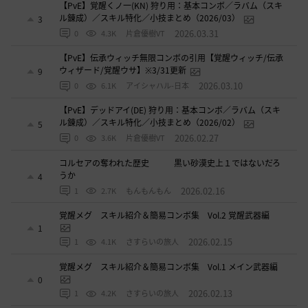
【PvE】覚醒くノ一(KN) 狩り用：基本コンボ／ラバム（スキ
ル錬成）／スキル特化／小技まとめ（2026/03）
3
2026.03.31
0
4.3K
片倉優樹VT
【PvE】伝承ウィッチ無限コンボの引用【覚醒ウィッチ/伝承
ウィザード/覚醒ウサ】※3/31更新
9
2026.03.10
0
6.1K
アイシャハル-日本
【PvE】デッドアイ(DE) 狩り用：基本コンボ／ラバム（スキ
ル錬成）／スキル特化／小技まとめ（2026/02）
5
2026.02.27
0
3.6K
片倉優樹VT
コルセアの奪われた歴史 黒い砂漠史上１ではないだろ
うか
4
2026.02.16
1
2.7K
もんもんもん
覚醒メグ スキル紹介＆簡易コンボ集 Vol.2 覚醒武器編
1
2026.02.15
1
4.1K
さすらいの旅人
覚醒メグ スキル紹介＆簡易コンボ集 Vol.1 メイン武器編
0
2026.02.13
1
4.2K
さすらいの旅人