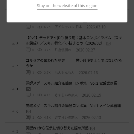
2026.03.31
0
4.3K
片倉優樹VT
Stay on the website of this region
【PvE】伝承ウィッチ無限コンボの引用【覚醒ウィッチ/伝承
ウィザード/覚醒ウサ】※3/31更新
9
2026.03.10
0
6.2K
アイシャハル-日本
【PvE】デッドアイ(DE) 狩り用：基本コンボ／ラバム（スキ
ル錬成）／スキル特化／小技まとめ（2026/02）
5
2026.02.27
0
3.7K
片倉優樹VT
コルセアの奪われた歴史 黒い砂漠史上１ではないだろ
うか
4
2026.02.16
1
2.7K
もんもんもん
覚醒メグ スキル紹介＆簡易コンボ集 Vol.2 覚醒武器編
1
2026.02.15
1
4.1K
さすらいの旅人
覚醒メグ スキル紹介＆簡易コンボ集 Vol.1 メイン武器編
0
2026.02.13
1
4.3K
さすらいの旅人
覚醒WTから伝承に切り替えた際の所感
2