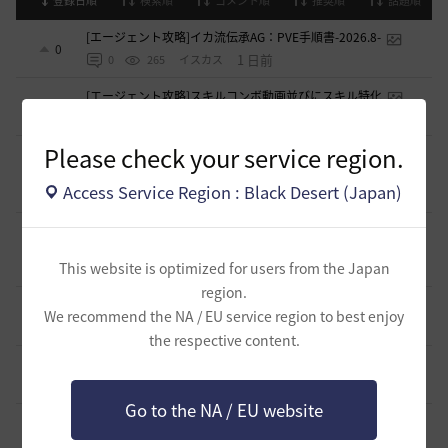
登録日順
検索順
コメント順
推奨順
話題順
[エージェント攻略]イカ流伝承AG：PVE手順書-2026.8-
0
1 日前
0
265
イスカス
[エージェント攻略]スキルコンボ動画並びにスキル特化
2
4 日前
0
481
夜狐丸
Please check your service region.
[エージェント攻略]スキルコンボ動画・コマンド・特化と論
評少々
2
Access Service Region : Black Desert (Japan)
4 日前
0
451
まそん
暫定最終版エージェント(AG)PvE簡易ガイド(08/02改稿)
0
This website is optimized for users from the Japan
2026.07.30
0
1.2K
ゆのみっく
region.
初心者・楽したい人向け覚醒セージのPvEスキル回し
We recommend the NA / EU service region to best enjoy
0
2026.05.25
0
2.4K
バ一バリアン-日本
the respective content.
闇セラフィムのPVP関係
1
2026.04.11
0
3.4K
シャルグレア
Go to the NA / EU website
【PvE】覚醒くノ一(KN) 狩り用：基本コンボ／ラバム（スキ
ル錬成）／スキル特化／小技まとめ（2026/03）
3