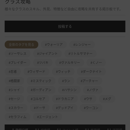
クラス攻略
様々なクラスのスキル、外見、特徴など自由に攻略を共有する掲示板です。
投稿する
全体のタグを見る
#ウォーリア
#レンジャー
#ソーサレス
#ジャイアント
#リトルサマナー
#ブレイダー
#ツバキ
#ヴァルキリー
#くノ一
#忍者
#ウィザード
#ウィッチ
#ダークナイト
#格闘家
#ミスティック
#ラン
#アーチャー
#シャイ
#ガーディアン
#ハサシン
#ノヴァ
#セージ
#コルセア
#ドラカニア
#ウサ
#メグ
#スカラー
#ドーサ
#デッドアイ
#ウーコン
#セラフィム
#エージェント