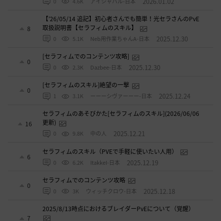
2026.01.02
0
4.6K
アイシャハル-日本
【’26/05/14 追記】初心者さんでも簡単！光セラさんのPvE
取扱説明書【セラフィムのスキル】
8
2025.12.30
0
5.1K
Neb用作業ちゃんA-日本
[セラフィムでのコンテンツ攻略]
0
2025.12.30
0
2.3K
Dazbee-日本
[セラフィムのスキル]絶望の一撃
0
2025.12.24
1
3.1K
ーーーシヴァーーー-日本
セラフィムのあそびかた[セラフィムのスキル](2026/06/06
更新)
16
2025.12.21
0
9.8K
中の人
セラフィムのスキル（PVEで手軽に使いたい人用）
6
2025.12.19
0
6.2K
ItakkeI-日本
セラフィムでのコンテンツ攻略
0
2025.12.18
0
3K
ウィッチクロウ-日本
2025/8/13時点におけるブレイダーPvEについて（覚醒）
7