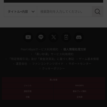
検
索
Pearl Abyssサービス利用規約
個人情報処理方針
「黒い砂漠」サービス利用規約
「特定商取引法」及び「資金決済法」に基づく表記
ゲーム基本情報
運営会社
ファンコンテンツガイド
サポートセンター
クッキーポリシー
黒い砂漠
ジャンル
MMORPG
課金形態
基本プレイ無料
対象
全年齢