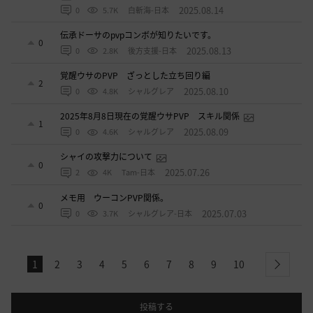
2025.08.14
0
5.7K
白斬海-日本
伝承ドーサのpvpコンボが知りたいです。
0
2025.08.13
0
2.8K
後方支援-日本
覚醒ウサのPVP ざっとした立ち回り編
2
2025.08.10
0
4.8K
シャルグレア
2025年8月8日現在の覚醒ウサPVP スキル関係
1
2025.08.09
0
4.6K
シャルグレア
シャイの攻撃力について
0
2025.07.26
2
4K
Tam-日本
メモ用 ウーコンPVP関係。
0
2025.07.03
0
3.7K
シャルグレア-日本
1
2
3
4
5
6
7
8
9
10
next
投稿する