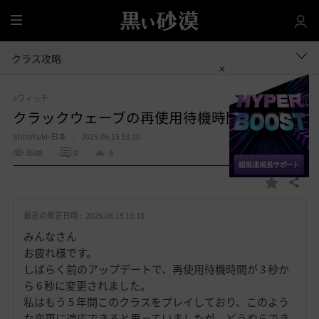
全
体
クラス攻略
#ウィッチ
クラックウェーブの再使用待機時間
ShiroYuki-日本
2025.06.15 13:10
3648
0
6
共有する
お
気
最近の修正日時 :
2025.06.15 13:10
に
入
みんなさん
り
お疲れ様です。
しばらく前のアップデートで、再使用待機時間が 3 秒か
ら 6 秒に変更されました。
私はもう 5 年間このクラスをプレイしており、このよう
な変更に適応できると思っていましたが、どうやらでき