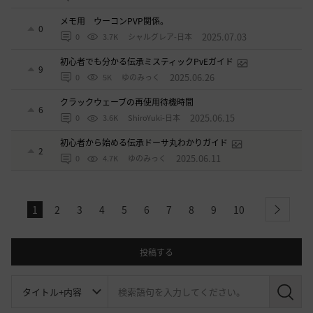
メモ用 ウーコンPVP関係。
0
2025.07.03
0
3.7K
シャルグレア-日本
初心者でも分かる伝承ミスティックPvEガイド
9
2025.06.26
0
5K
ゆのみっく
クラックウェーブの再使用待機時間
6
2025.06.15
0
3.6K
ShiroYuki-日本
初心者から始める伝承ドーサ丸わかりガイド
2
2025.06.11
0
4.7K
ゆのみっく
1
2
3
4
5
6
7
8
9
10
next
投稿する
検