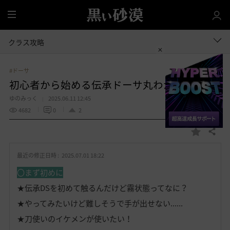
全
体
クラス攻略
#ドーサ
初心者から始める伝承ドーサ丸わかりガイド
ゆのみっく
2025.06.11 12:45
4682
0
2
共有する
お
気
最近の修正日時 :
2025.07.01 18:22
に
入
〇まず初めに
り
★伝承DSを初めて触るんだけど霧状態ってなに？
★やってみたいけど難しそうで手が出せない......
★刀使いのイケメンが使いたい！