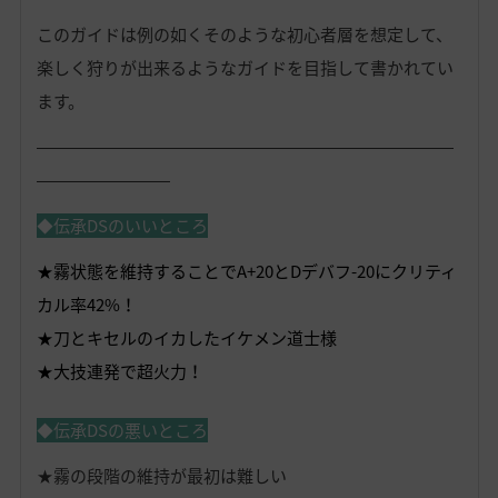
このガイドは例の如くそのような初心者層を想定して、
楽しく狩りが出来るようなガイドを目指して書かれてい
ます。
―――――――――――――――――――――――――
――――――――
◆伝承DSのいいところ
★霧状態を維持することでA+20とDデバフ-20にクリティ
カル率42%！
★刀とキセルのイカしたイケメン道士様
★大技連発で超火力！
◆伝承DSの悪いところ
★霧の段階の維持が最初は難しい