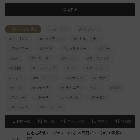
投稿する
全体のタグを見る
#ウォーリア
#レンジャー
#ソーサレス
#ジャイアント
#リトルサマナー
#ブレイダー
#ツバキ
#ヴァルキリー
#くノ一
#忍者
#ウィザード
#ウィッチ
#ダークナイト
#格闘家
#ミスティック
#ラン
#アーチャー
#シャイ
#ガーディアン
#ハサシン
#ノヴァ
#セージ
#コルセア
#ドラカニア
#ウサ
#メグ
#スカラー
#ドーサ
#デッドアイ
#ウーコン
#セラフィム
#エージェント
登録日順
検索順
コメント順
推奨順
話題順
暫定最終版エージェント(AG)PvE簡易ガイド(08/02改稿)
0