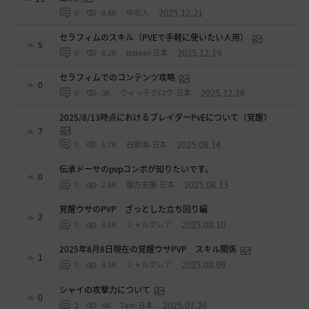
2025.12.21
0
9.8K
中の人
セラフィムのスキル（PVEで手軽に使いたい人用）
5
2025.12.19
0
6.2K
ItakkeI-日本
セラフィムでのコンテンツ攻略
0
2025.12.18
0
3K
ウィッチクロウ-日本
2025/8/13時点におけるブレイダーPvEについて（覚醒）
7
2025.08.14
0
5.7K
白斬海-日本
伝承ドーサのpvpコンボが知りたいです。
0
2025.08.13
0
2.8K
後方支援-日本
覚醒ウサのPVP ざっとした立ち回り編
2
2025.08.10
0
4.8K
シャルグレア
2025年8月8日現在の覚醒ウサPVP スキル関係
1
2025.08.09
0
4.5K
シャルグレア
シャイの攻撃力について
0
2025.07.26
2
4K
Tam-日本