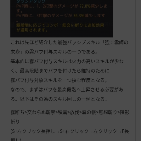
これは先ほど紹介した最強パッシブスキル「強：雲師の
末裔」の霧バフ付与スキルの一つである。
基本的に霧バフ付与スキルは火力の高いスキルが少な
く、最高段階までバフを付けたら維持のために
霧バフ付与対象スキルを一つ挟む程度となる。
なので、まずはバフを最高段階へ上昇させる必要があ
る。以下はその為のスキル回しの一例となる。
霧断ち>交わらぬ斬撃>積雲>放伐>雲の帳>無想斬り>陰影
斬り
(S+左クリック長押し→S+右クリック→左クリック→F長
押し)