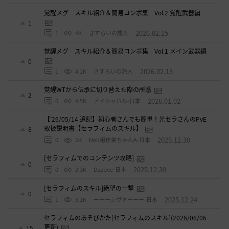
覚醒メグ スキル紹介＆簡易コンボ集 Vol.2 覚醒武器編
1
2026.02.15
1
4K
さすらいの旅人
覚醒メグ スキル紹介＆簡易コンボ集 Vol.1 メイン武器編
0
2026.02.13
1
4.2K
さすらいの旅人
覚醒WTから伝承に切り替えた際の所感
2
2026.01.02
0
4.5K
アイシャハル-日本
【’26/05/14 追記】初心者さんでも簡単！光セラさんのPvE
取扱説明書【セラフィムのスキル】
8
2025.12.30
0
5K
Neb用作業ちゃんA-日本
[セラフィムでのコンテンツ攻略]
0
2025.12.30
0
2.3K
Dazbee-日本
[セラフィムのスキル]絶望の一撃
0
2025.12.24
1
3.1K
ーーーシヴァーーー-日本
セラフィムのあそびかた[セラフィムのスキル](2026/06/06
更新)
15