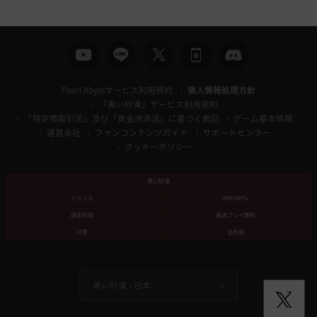
索
Pearl Abyssサービス利用規約
個人情報処理方針
「黒い砂漠」サービス利用規約
「特定商取引法」及び「資金決済法」に基づく表記
ゲーム基本情報
運営会社
ファンコンテンツガイド
サポートセンター
クッキーポリシー
黒い砂漠
ジャンル
MMORPG
課金形態
基本プレイ無料
対象
全年齢
黒い砂漠 -
日本