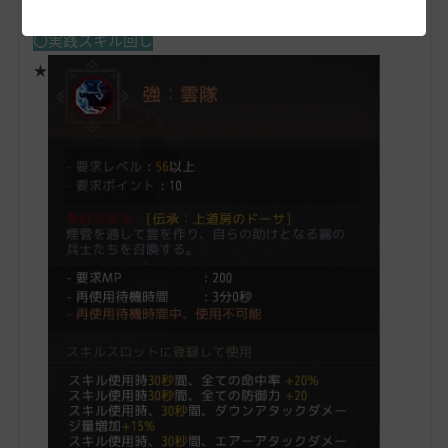
〇実践スキル回し
★