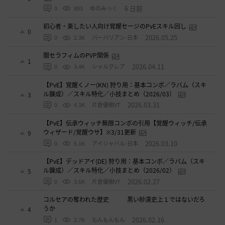
6 日前
0
893
ゆのみっく
初心者・楽したい人向け覚醒セージのPvEスキル回し
0
2026.05.25
0
2.3K
バ一バリアン-日本
闇セラフィムのPVP関係
1
2026.04.11
0
3.4K
シャルグレア
【PvE】覚醒くノ一(KN) 狩り用：基本コンボ／ラバム（スキ
ル錬成）／スキル特化／小技まとめ（2026/03）
3
2026.03.31
0
4.3K
片倉優樹VT
【PvE】伝承ウィッチ無限コンボの引用【覚醒ウィッチ/伝承
ウィザード/覚醒ウサ】※3/31更新
9
2026.03.10
0
6.1K
アイシャハル-日本
【PvE】デッドアイ(DE) 狩り用：基本コンボ／ラバム（スキ
ル錬成）／スキル特化／小技まとめ（2026/02）
5
2026.02.27
0
3.6K
片倉優樹VT
コルセアの奪われた歴史 黒い砂漠史上１ではないだろ
うか
4
2026.02.16
1
2.7K
もんもんもん