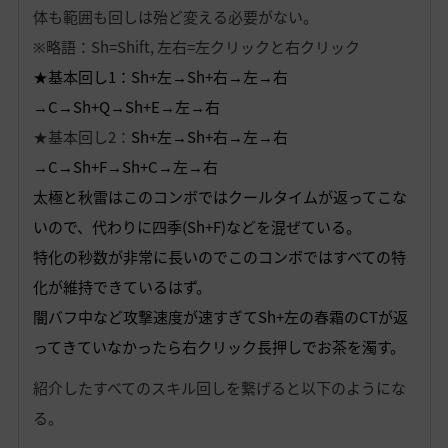
体も範囲も回しは殆ど変える必要がない。
※略語：Sh=Shift, 左右=左クリックと右クリック
★基本回し1：Sh+左→Sh+右→左→右
→C→Sh+Q→Sh+E→左→右
★基本回し2：
Sh+左→Sh+右→左→右
→C→Sh+F→Sh+C→左→右
太極と秋雷はこのコンボではクールタイムが返ってこな
いので、代わりに四季(Sh+F)などを混ぜている。
特化の秒数が非常に長いのでこのコンボではすべての特
化が維持できているはず。
闇バフ中など攻撃速度が速すぎてSh+左の春霜のCTが返
ってきていなかったら右クリック長押しでお茶を濁す。
紹介したすべてのスキル回しを繋げると以下のようにな
る。