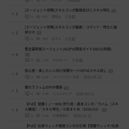
[エージェント攻略]スキルコンボ動画並びにスキル特化
2
3 日前
0
401
夜狐丸
[エージェント攻略]スキルコンボ動画・コマンド・特化と論
評少々
2
3 日前
0
359
まそん
暫定最終版エージェント(AG)PvE簡易ガイド(08/02改稿)
0
9 日前
0
1.1K
ゆのみっく
初心者・楽したい人向け覚醒セージのPvEスキル回し
0
2026.05.25
0
2.3K
バ一バリアン-日本
闇セラフィムのPVP関係
1
2026.04.11
0
3.4K
シャルグレア
【PvE】覚醒くノ一(KN) 狩り用：基本コンボ／ラバム（スキ
ル錬成）／スキル特化／小技まとめ（2026/03）
3
2026.03.31
0
4.3K
片倉優樹VT
【PvE】伝承ウィッチ無限コンボの引用【覚醒ウィッチ/伝承