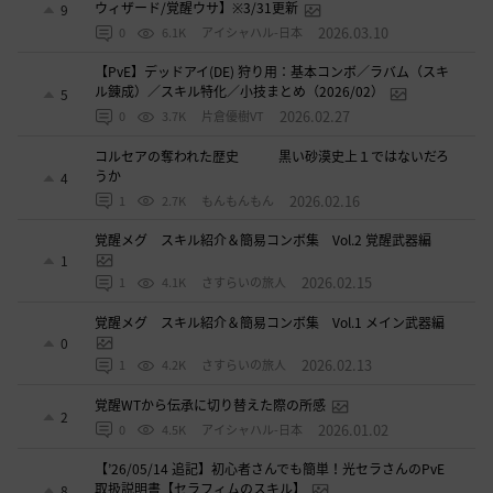
ウィザード/覚醒ウサ】※3/31更新
9
2026.03.10
0
6.1K
アイシャハル-日本
【PvE】デッドアイ(DE) 狩り用：基本コンボ／ラバム（スキ
ル錬成）／スキル特化／小技まとめ（2026/02）
5
2026.02.27
0
3.7K
片倉優樹VT
コルセアの奪われた歴史 黒い砂漠史上１ではないだろ
うか
4
2026.02.16
1
2.7K
もんもんもん
覚醒メグ スキル紹介＆簡易コンボ集 Vol.2 覚醒武器編
1
2026.02.15
1
4.1K
さすらいの旅人
覚醒メグ スキル紹介＆簡易コンボ集 Vol.1 メイン武器編
0
2026.02.13
1
4.2K
さすらいの旅人
覚醒WTから伝承に切り替えた際の所感
2
2026.01.02
0
4.5K
アイシャハル-日本
【’26/05/14 追記】初心者さんでも簡単！光セラさんのPvE
取扱説明書【セラフィムのスキル】
8