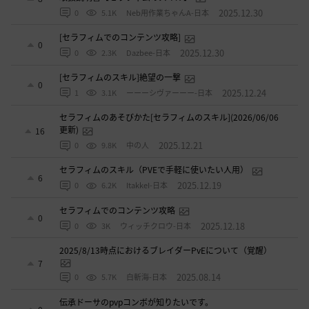
2025.12.30
0
5.1K
Neb用作業ちゃんA-日本
[セラフィムでのコンテンツ攻略]
0
2025.12.30
0
2.3K
Dazbee-日本
[セラフィムのスキル]絶望の一撃
0
2025.12.24
1
3.1K
ーーーシヴァーーー-日本
セラフィムのあそびかた[セラフィムのスキル](2026/06/06
更新)
16
2025.12.21
0
9.8K
中の人
セラフィムのスキル（PVEで手軽に使いたい人用）
6
2025.12.19
0
6.2K
ItakkeI-日本
セラフィムでのコンテンツ攻略
0
2025.12.18
0
3K
ウィッチクロウ-日本
2025/8/13時点におけるブレイダーPvEについて（覚醒）
7
2025.08.14
0
5.7K
白斬海-日本
伝承ドーサのpvpコンボが知りたいです。