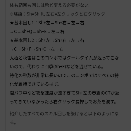
体も範囲も回しは殆ど変える必要がない。
※略語：Sh=Shift, 左右=左クリックと右クリック
★基本回し1：Sh+左→Sh+右→左→右
→C→Sh+Q→Sh+E→左→右
★基本回し2：
Sh+左→Sh+右→左→右
→C→Sh+F→Sh+C→左→右
太極と秋雷はこのコンボではクールタイムが返ってこな
いので、代わりに四季(Sh+F)などを混ぜている。
特化の秒数が非常に長いのでこのコンボではすべての特
化が維持できているはず。
闇バフ中など攻撃速度が速すぎてSh+左の春霜のCTが返
ってきていなかったら右クリック長押しでお茶を濁す。
紹介したすべてのスキル回しを繋げると以下のようにな
る。