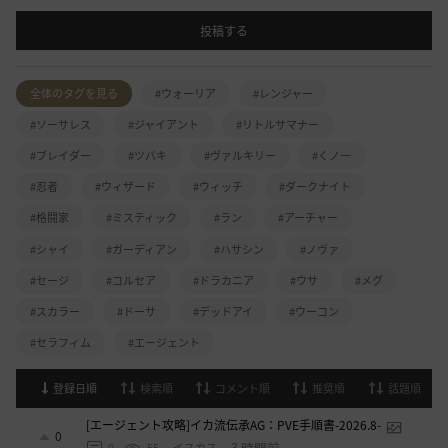
投稿する
全体のタグを見る
#ウォーリア
#レンジャー
#ソーサレス
#ジャイアント
#リトルサマナー
#ブレイダー
#ツバキ
#ヴァルキリー
#くノ一
#忍者
#ウィザード
#ウィッチ
#ダークナイト
#格闘家
#ミスティック
#ラン
#アーチャー
#シャイ
#ガーディアン
#ハサシン
#ノヴァ
#セージ
#コルセア
#ドラカニア
#ウサ
#メグ
#スカラー
#ドーサ
#デッドアイ
#ウーコン
#セラフィム
#エージェント
登録日順
検索順
コメント順
推奨順
話題順
[エージェント攻略]イカ流伝承AG：PVE手順書-2026.8-
0
3 時間前
0
55
イスカス