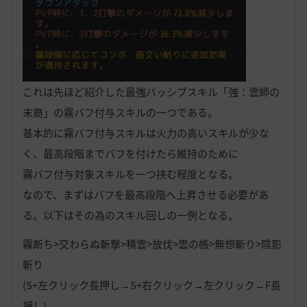
これは先ほど紹介した最強パッシブスキル「強：雲師の
末裔」の霧バフ付与スキルの一つである。
基本的に霧バフ付与スキルは火力の高いスキルが少な
く、最高段階までバフを付けたら維持のために
霧バフ付与対象スキルを一つ挟む程度となる。
なので、まずはバフを最高段階へ上昇させる必要があ
る。以下はその為のスキル回しの一例となる。
霧断ち>交わらぬ斬撃>積雲>放伐>雲の帳>無想斬り>陰影
斬り
(S+左クリック長押し→S+右クリック→左クリック→F長
押し)