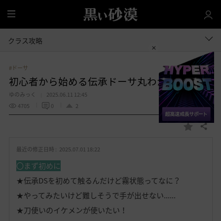
全
体
クラス攻略
#ドーサ
初心者から始める伝承ドーサ丸わかりガイド
ゆのみっく
2025.06.11 12:45
4705
0
2
共有する
お
気
最近の修正日時 :
2025.07.01 18:22
に
入
〇まず初めに
り
★伝承DSを初めて触るんだけど霧状態ってなに？
★やってみたいけど難しそうで手が出せない......
★刀使いのイケメンが使いたい！