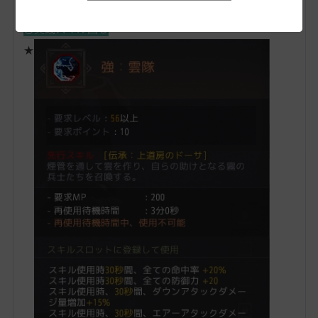
〇実践スキル回し
★