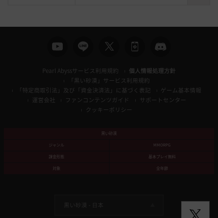
索
Pearl Abyssサービス利用規約
個人情報処理方針
「黒い砂漠」サービス利用規約
「特定商取引法」及び「資金決済法」に基づく表記
ゲーム基本情報
運営会社
ファンコンテンツガイド
サポートセンター
クッキーポリシー
黒い砂漠
ジャンル
MMORPG
課金形態
基本プレイ無料
対象
全年齢
黒い砂漠 -
日本