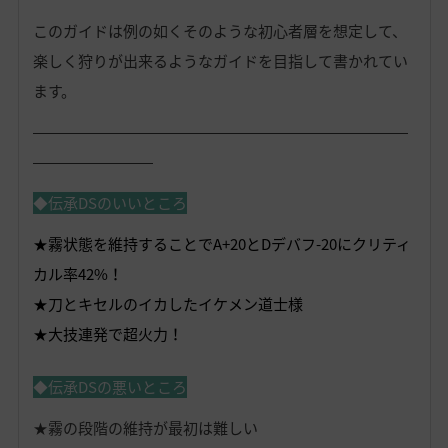
このガイドは例の如くそのような初心者層を想定して、
楽しく狩りが出来るようなガイドを目指して書かれてい
ます。
―――――――――――――――――――――――――
――――――――
◆伝承DSのいいところ
★霧状態を維持することでA+20とDデバフ-20にクリティ
カル率42%！
★刀とキセルのイカしたイケメン道士様
★大技連発で超火力！
◆伝承DSの悪いところ
★霧の段階の維持が最初は難しい