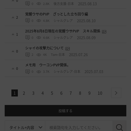
0
2025.08.13
0
2.8K
後方支援-日本
覚醒ウサのPVP ざっとした立ち回り編
2
2025.08.10
0
4.8K
シャルグレア
2025年8月8日現在の覚醒ウサPVP スキル関係
1
2025.08.09
0
4.6K
シャルグレア
シャイの攻撃力について
0
2025.07.26
2
4K
Tam-日本
メモ用 ウーコンPVP関係。
0
2025.07.03
0
3.7K
シャルグレア-日本
1
2
3
4
5
6
7
8
9
10
next
投稿する
検