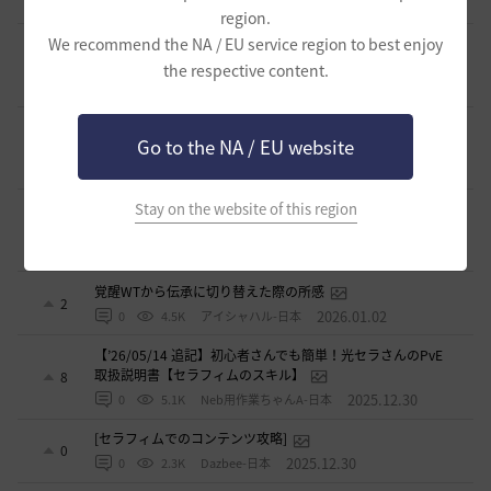
2026.02.27
0
3.7K
片倉優樹VT
region.
We recommend the NA / EU service region to best enjoy
コルセアの奪われた歴史 黒い砂漠史上１ではないだろ
うか
4
the respective content.
2026.02.16
1
2.7K
もんもんもん
覚醒メグ スキル紹介＆簡易コンボ集 Vol.2 覚醒武器編
Go to the NA / EU website
1
2026.02.15
1
4.1K
さすらいの旅人
Stay on the website of this region
覚醒メグ スキル紹介＆簡易コンボ集 Vol.1 メイン武器編
0
2026.02.13
1
4.2K
さすらいの旅人
覚醒WTから伝承に切り替えた際の所感
2
2026.01.02
0
4.5K
アイシャハル-日本
【’26/05/14 追記】初心者さんでも簡単！光セラさんのPvE
取扱説明書【セラフィムのスキル】
8
2025.12.30
0
5.1K
Neb用作業ちゃんA-日本
[セラフィムでのコンテンツ攻略]
0
2025.12.30
0
2.3K
Dazbee-日本