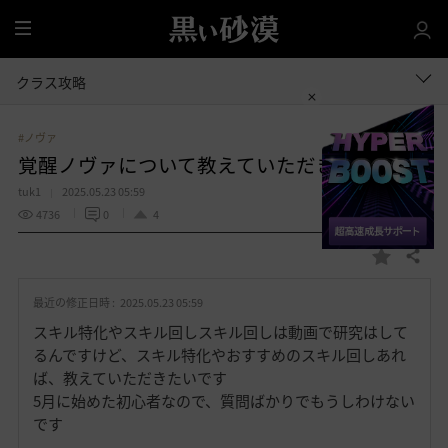
全
体
クラス攻略
#ノヴァ
覚醒ノヴァについて教えていただきたいです
tuk1
2025.05.23 05:59
4736
0
4
共有する
お
気
最近の修正日時 :
2025.05.23 05:59
に
入
スキル特化やスキル回しスキル回しは動画で研究はして
り
るんですけど、スキル特化やおすすめのスキル回しあれ
ば、教えていただきたいです
5月に始めた初心者なので、質問ばかりでもうしわけない
です