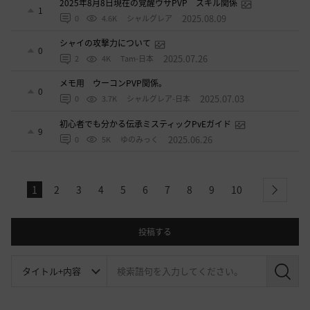
2025年8月8日現在の覚醒ウサPVP スキル関係
1
2025.08.09
0
4.6K
シャルグレア
シャイの攻撃力について
0
2025.07.26
2
4K
Tam-日本
メモ用 ウーコンPVP関係。
0
2025.07.03
0
3.7K
シャルグレア-日本
初心者でも分かる伝承ミスティックPvEガイド
9
2025.06.26
0
5K
ゆのみっく
1
2
3
4
5
6
7
8
9
10
next
投稿する
検
索