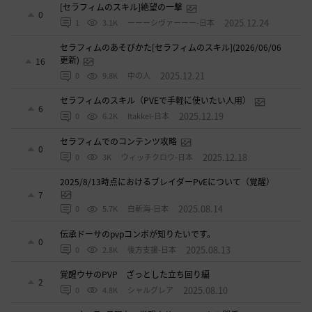
[セラフィムのスキル]絶望の一撃
0
2025.12.24
1
3.1K
ーーーシヴァーーー-日本
セラフィムのあそびかた[セラフィムのスキル](2026/06/06
更新)
16
2025.12.21
0
9.8K
中の人
セラフィムのスキル（PVEで手軽に使いたい人用）
6
2025.12.19
0
6.2K
ItakkeI-日本
セラフィムでのコンテンツ攻略
0
2025.12.18
0
3K
ウィッチクロウ-日本
2025/8/13時点におけるブレイダーPvEについて（覚醒）
7
2025.08.14
0
5.7K
白斬海-日本
伝承ドーサのpvpコンボが知りたいです。
0
2025.08.13
0
2.8K
後方支援-日本
覚醒ウサのPVP ざっとした立ち回り編
2
2025.08.10
0
4.8K
シャルグレア