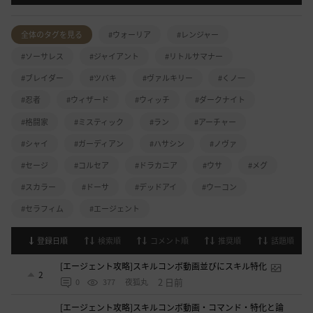
全体のタグを見る
#ウォーリア
#レンジャー
#ソーサレス
#ジャイアント
#リトルサマナー
#ブレイダー
#ツバキ
#ヴァルキリー
#くノ一
#忍者
#ウィザード
#ウィッチ
#ダークナイト
#格闘家
#ミスティック
#ラン
#アーチャー
#シャイ
#ガーディアン
#ハサシン
#ノヴァ
#セージ
#コルセア
#ドラカニア
#ウサ
#メグ
#スカラー
#ドーサ
#デッドアイ
#ウーコン
#セラフィム
#エージェント
登録日順
検索順
コメント順
推奨順
話題順
[エージェント攻略]スキルコンボ動画並びにスキル特化
2
2 日前
0
377
夜狐丸
[エージェント攻略]スキルコンボ動画・コマンド・特化と論