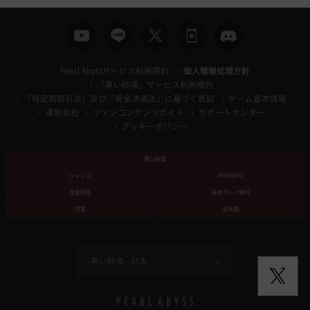
Pearl Abyssサービス利用規約
個人情報処理方針
「黒い砂漠」サービス利用規約
「特定商取引法」及び「資金決済法」に基づく表記
ゲーム基本情報
運営会社
ファンコンテンツガイド
サポートセンター
クッキーポリシー
黒い砂漠
ジャンル
MMORPG
課金形態
基本プレイ無料
対象
全年齢
黒い砂漠 -
日本