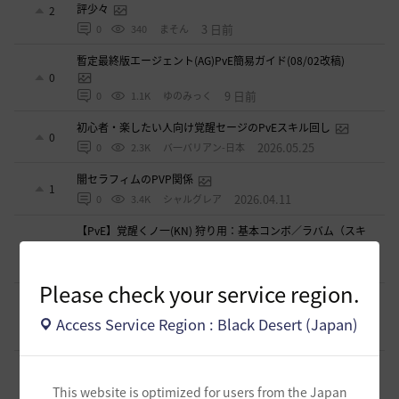
評少々
2
3 日前
0
340
まそん
暫定最終版エージェント(AG)PvE簡易ガイド(08/02改稿)
0
9 日前
0
1.1K
ゆのみっく
初心者・楽したい人向け覚醒セージのPvEスキル回し
0
2026.05.25
0
2.3K
バ一バリアン-日本
闇セラフィムのPVP関係
1
2026.04.11
0
3.4K
シャルグレア
【PvE】覚醒くノ一(KN) 狩り用：基本コンボ／ラバム（スキ
ル錬成）／スキル特化／小技まとめ（2026/03）
3
2026.03.31
0
4.3K
片倉優樹VT
Please check your service region.
【PvE】伝承ウィッチ無限コンボの引用【覚醒ウィッチ/伝承
ウィザード/覚醒ウサ】※3/31更新
9
Access Service Region : Black Desert (Japan)
2026.03.10
0
6.1K
アイシャハル-日本
【PvE】デッドアイ(DE) 狩り用：基本コンボ／ラバム（スキ
ル錬成）／スキル特化／小技まとめ（2026/02）
5
This website is optimized for users from the Japan