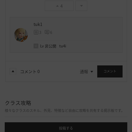
4
tuk1
3
6
Lv
非公開
tu4i
コメント
0
通報
コメント
クラス攻略
様々なクラスのスキル、外見、特徴など自由に攻略を共有する掲示板です。
投稿する