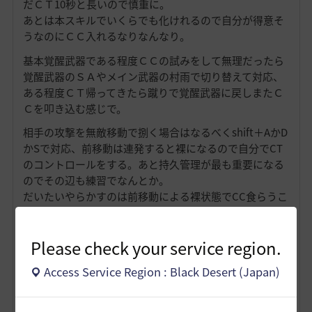
だＣＴ10秒と長いので慎重に。
あとは本スキルでいくらでも化けれるので自分が得意そ
うなのにＣＣ入れるなりなんなり。
基本覚醒武器である程度ＣＣの試みをして無理だったら
覚醒武器のＳＡやメイン武器の村雨で切り替えて対応、
ある程度ＣＴ帰ってきたら蹴りで覚醒武器に戻しまたＣ
Ｃを叩き込む感じで。
相手の攻撃を無敵移動で捌く場合はなるべくshift＋AかD
かSで対応、前移動は連発すると裸になるので自分でCT
のコントロールをする。あと持久管理が最も重要になる
のでその辺も練習でなんとか。
だいたいやらかすのは前移動による裸状態でCC食らうこ
とですかね。MOB狩りで相手との距離を詰めたい時とか
に多様化する癖がつくとだいぶ苦労します。
Please check your service region.
相手の攻撃を捌いたりＣＣを叩き込むには相手の職性能
や立ち回りを知らないと無理なのでその辺勉強しつつ操
Access Service Region : Black Desert (Japan)
作練習したほうがいいです。