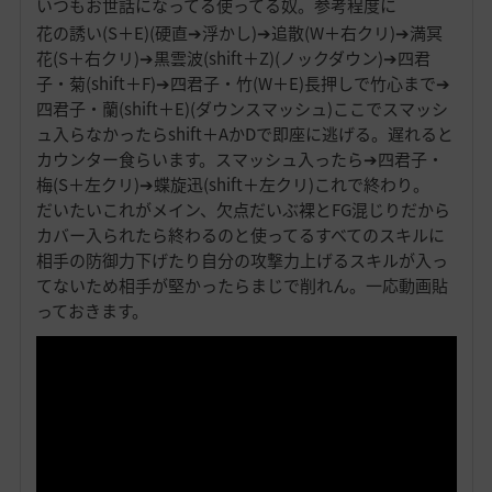
いつもお世話になってる使ってる奴。参考程度に
花の誘い(S＋E)(硬直➔浮かし)➔追散(W＋右クリ)➔満冥
花(S＋右クリ)➔黒雲波(shift＋Z)(ノックダウン)➔四君
子・菊(shift＋F)➔四君子・竹(W＋E)長押しで竹心まで➔
四君子・蘭(shift＋E)(ダウンスマッシュ)ここでスマッシ
ュ入らなかったらshift＋AかDで即座に逃げる。遅れると
カウンター食らいます。スマッシュ入ったら➔四君子・
梅(S＋左クリ)➔蝶旋迅(shift＋左クリ)これで終わり。
だいたいこれがメイン、欠点だいぶ裸とFG混じりだから
カバー入られたら終わるのと使ってるすべてのスキルに
相手の防御力下げたり自分の攻撃力上げるスキルが入っ
てないため相手が堅かったらまじで削れん。一応動画貼
っておきます。