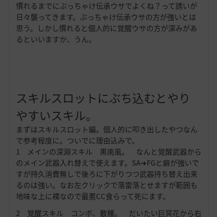
慣れるまでにぶっちゃけ伝承ウサでよくね？って誘いが
日々襲ってきます。ぶっちゃけ伝承ウサの方が強いとは
思う。しかし慣れると個人的に覚醒ウサの方が深みがあ
るといいますか、うん。
スキルスロットにぶち込むとやり
やすいスキル。
まずはスキルスロット編。個人的に叩き出したやつなん
で参考程度に。ついでに理由込みで。
1 メインの深淵スキル 黒南風。 なんと覚醒武器から
のメイン武器入れ替えで使えます。SA➔FGと癖が強いで
すが持久消費無しで後ろに下がりつつ武器持ち替え出来
るのは強い。なお左クリックで落雷落とせますが範囲も
地味な上に裸なので最悪CC食らって死にます。
2 覚醒スキル コンボ、散種。 だいたい巨冥花から右