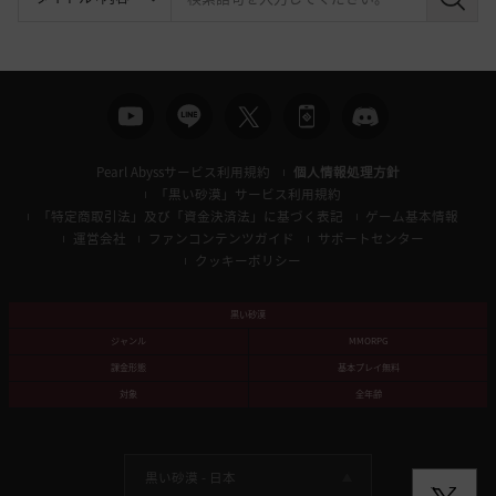
検
索
Pearl Abyssサービス利用規約
個人情報処理方針
「黒い砂漠」サービス利用規約
「特定商取引法」及び「資金決済法」に基づく表記
ゲーム基本情報
運営会社
ファンコンテンツガイド
サポートセンター
クッキーポリシー
黒い砂漠
ジャンル
MMORPG
課金形態
基本プレイ無料
対象
全年齢
黒い砂漠 -
日本