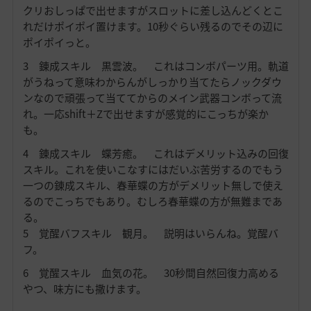
クリおしっぱで出せますがスロットに差し込んどくとこ
れだけポイポイ置けます。10秒ぐらい残るのでその辺に
ポイポイっと。
3 錬成スキル 黒雲波。 これはコンボパーツ用。軌道
がうねって意味わからんがしっかり当てたらノックダウ
ンなので頑張って当ててからのメイン武器コンボって流
れ。一応shift＋Zで出せますが感覚的にこっちが楽か
も。
4 錬成スキル 蝶芳癒。 これはデメリット込みの回復
スキル。これを使いこなすにはだいぶ苦労するのでもう
一つの錬成スキル、春華蝶の方がデメリット無しで使え
るのでこっちでもあり。むしろ春華蝶の方が無難まであ
る。
5 覚醒バフスキル
観月。 説明はいらんね。覚醒バ
フ。
6 覚醒スキル 血気の花。 30秒間自然回復力高める
やつ、味方にも撒けます。