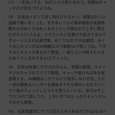
CO 一生泳いでる、SAの上から殴り合おう。覚醒はキャ
ッチだけ気をつけようね。
DR 伝承はイオンで消し飛ばされちゃう。覚醒はだいぶ
因縁で戦いまくった。まずあいつらの基本戦術の高速移
動からのめくりはめくるタイミング裸なので上手い事合
わせたらCC入るよ。ただだいたい位置ずれ起きてるので
ダメージ入るかは運次第。めくりなのでFGは厳禁。めく
りあとのコンボはSA無敵なので無敵SAで捌こうね。下手
するとキャッチ来るので警戒。一通りコンボ終えたらま
ためくりくるのでまたCCチャンス。
SG 伝承は死滅したからわからん。覚醒は無理。キャッ
チされちゃうのでマジで無理。キャッチ無ければある程
度戦える。SA無敵ばっかりなので相手しないが吉。ただ
一部の雑魚はバンザイを最後までやる連中いるのでバン
ザイ後のちょっとしたスキを狙うといいよ。自分はそこ
でCC入れて殺してた。上手いやつはしっかりキャンセル
するから無理。
HS 伝承覚醒共にケツに回るスキルあるのでFGはなるべ