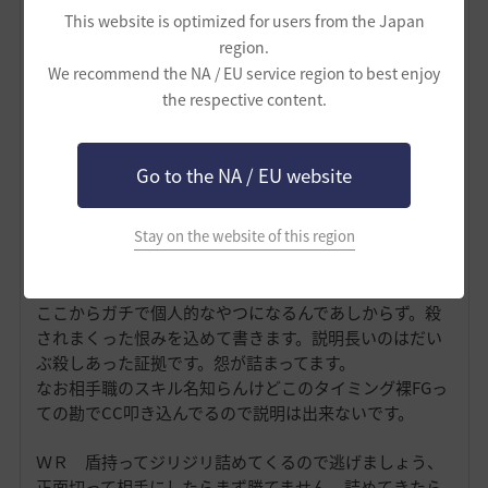
This website is optimized for users from the Japan
region.
We recommend the NA / EU service region to best enjoy
the respective content.
Go to the NA / EU website
Stay on the website of this region
だいたいの職相手の立ち回り関係
自分が相手してきた職の経験則からすんげー雑に紹介。
ここからガチで個人的なやつになるんであしからず。殺
されまくった恨みを込めて書きます。説明長いのはだい
ぶ殺しあった証拠です。怨が詰まってます。
なお相手職のスキル名知らんけどこのタイミング裸FGっ
ての勘でCC叩き込んでるので説明は出来ないです。
ＷＲ 盾持ってジリジリ詰めてくるので逃げましょう、
正面切って相手にしたらまず勝てません。詰めてきたら