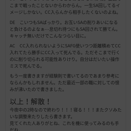
こまで戦ったことないからわからん。一生SA回してるイ
メージしかない。CC入らんから相手したくないのよね。
DE こいつもSAばっかり。お互いSAの削りあいになる
と負けるのよなぁ⋯息切れ待つにもSA回されて勝てん。
キャッチ無いだけでこんなつらい目に。
AC CC入れられないようにSAFG使いつつ距離積めてCC
入れてたら勝手にCC入って死んでる。ただそこまで行く
のに削り切られる可能性ありけり。自分はだいたい操作
ミスで死んでる。
もう一度書きますが経験則で書いてるのであまり参考に
ならんかもしれません。ただ最近一部の職に対しての恨
みが沸いたので書きました。
以上！解散！
今夜中の2時なので終わり！！！寝る！！！またクソみた
いな調整来たりしたら書きます。
見てくれた人ありがとね、これを機に使ってみるのも手
だね。