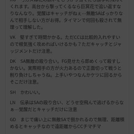
くれます。高台から撃ってくるなら巨冥花で追い返すな
りなんなり。覚醒はキャッチがねぇ⋯無敵SAばっかりな
んで相手しない方がお得。タイマンで何回も殺されて無
理って理解した。
VK 堅すぎて時間かかる。ただCCは比較的入れやすい
ので根気強く攻めればいけるかも？ただキャッチとジャ
ッジメントだけ注意。
DK SA無敵の殴り合い。FG見せたら即めくって殺すし
かない。実際相手の方が火力あるので正面切って戦うと
削り負けしちゃうね。上手いやつなんかケツに回るから
そこだけ注意。
SH かわいい。
LN 伝承はSAの殴り合い、どうせ空飛んで逃げるからな
ぁ⋯覚醒だとキャッチだけに注意
GD まじで痛い上に無敵SAで捌かれるので無理、距離積
めるとキャッチなので遠距離からCCチマチマ