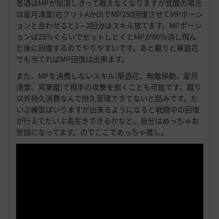
普通はMPが枯渇しきって戦えなくなりますが覚醒の場合
は星月清霊(右クリ＋AかD)でMP250回復させてMPポーシ
ョンと合わせると1～2回分はスキル放てます。MPポーシ
ョンは25％ぐらいでセットしとくとMPが80％消し飛ん
だ後に回復するのでやりやすいです。あと蹴りと華遊花
でも当てればMP回復は出来ます。
また、MPを消費しないスキル(華遊花、無敵移動、星月
清霊、冥筆蹴)で相手の攻撃を捌くことも可能です、蹴り
以外持久消費なんで持久管理できてないと詰みです。だ
いぶ練習はいりますが出来るようになると戦闘中の回復
が行えてだいぶ長生きできるかなと。自分はめっちゃお
世話になってます。のでここでめっちゃ推し。