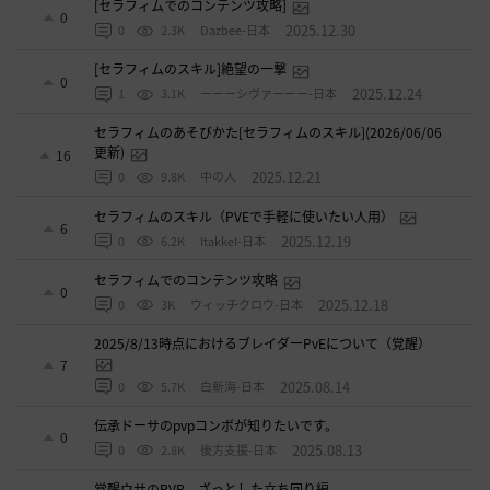
[セラフィムでのコンテンツ攻略]
0
2025.12.30
0
2.3K
Dazbee-日本
[セラフィムのスキル]絶望の一撃
0
2025.12.24
1
3.1K
ーーーシヴァーーー-日本
セラフィムのあそびかた[セラフィムのスキル](2026/06/06
更新)
16
2025.12.21
0
9.8K
中の人
セラフィムのスキル（PVEで手軽に使いたい人用）
6
2025.12.19
0
6.2K
ItakkeI-日本
セラフィムでのコンテンツ攻略
0
2025.12.18
0
3K
ウィッチクロウ-日本
2025/8/13時点におけるブレイダーPvEについて（覚醒）
7
2025.08.14
0
5.7K
白斬海-日本
伝承ドーサのpvpコンボが知りたいです。
0
2025.08.13
0
2.8K
後方支援-日本
覚醒ウサのPVP ざっとした立ち回り編