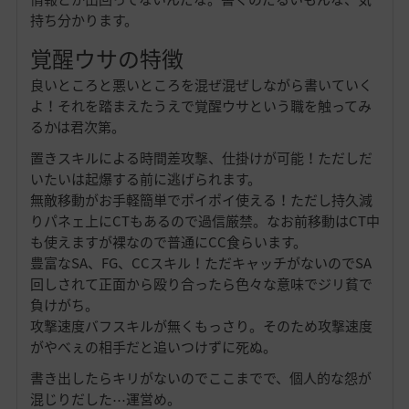
持ち分かります。
覚醒ウサの特徴
良いところと悪いところを混ぜ混ぜしながら書いていく
よ！それを踏まえたうえで覚醒ウサという職を触ってみ
るかは君次第。
置きスキルによる時間差攻撃、仕掛けが可能！ただしだ
いたいは起爆する前に逃げられます。
無敵移動がお手軽簡単でポイポイ使える！ただし持久減
りパネェ上にCTもあるので過信厳禁。なお前移動はCT中
も使えますが裸なので普通にCC食らいます。
豊富なSA、FG、CCスキル！ただキャッチがないのでSA
回しされて正面から殴り合ったら色々な意味でジリ貧で
負けがち。
攻撃速度バフスキルが無くもっさり。そのため攻撃速度
がやべぇの相手だと追いつけずに死ぬ。
書き出したらキリがないのでここまでで、個人的な怨が
混じりだした⋯運営め。