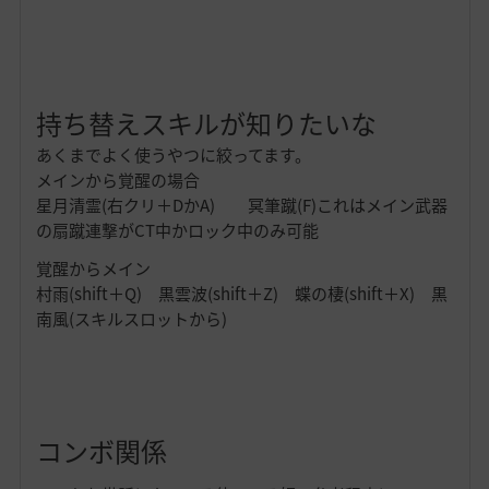
持ち替えスキルが知りたいな
あくまでよく使うやつに絞ってます。
メインから覚醒の場合
星月清霊(右クリ＋DかA) 冥筆蹴(F)これはメイン武器
の扇蹴連撃がCT中かロック中のみ可能
覚醒からメイン
村雨(shift＋Q) 黒雲波(shift＋Z) 蝶の棲(shift＋X) 黒
南風(スキルスロットから)
コンボ関係