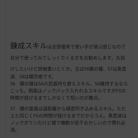
錬成スキル
は全部優秀で使い手が選ぶ感じなので
自分で使ってみてしっくりくる方をお勧めします。丸投
げしたいけど詳細書いとくか。
主は56蝶の棲、57は黒雲
波、58は蝶芳癒です。
56 蝶の棲はSAの武器持ち替えスキル。SA維持するなら
こっち。朔風はノックバック入れれるスキルですがFGの
時間が投げるまでしかなくて短いのが難点。
57 蝶の雷風は遠距離から硬直叩き込めるスキル。ただ
上と同じくFGの時間が投げるまでだからうん。黒雲波は
ノックダウンだけど裸で機動が若干おかしいので慣れ必
須。