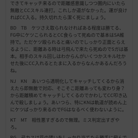
できてキャッチ来るので距離感意識しつつ圏内にいたら
無敵とCCスキル連打。これしか道がなかった。運が良け
ればCC入る。持久切れたら潔く死にましょう。
BD TB ケツさえ取られなければある程度は勝てる、
FG中にケツこられるとCC食らって死ぬので基本はSA維
持で。ただケツ殴られると痛いのでしっかり正面とらえ
るように、距離ある時は弓飛んで来たら死ぬのでSガは基
本。相手のスキル回しはわからんがいくつかスキル吐か
せた後にCC入れるとたまに入るからなんかあるんだろう
ね。
NJ KN あいつら透明化してキャッチしてくるから消
えたら即無敵で対応、そこそこ距離あっても変わり身？
から距離積めてキャッチしてくるのでかわしてCC叩き込
んで殺しましょう。あいつら、特にKNは軌道が読めん上
にケツばっかり来るのでFGはなるべく使わないように。
KT MT 相性悪すぎるので無理。ミス判定出すぎや
ろ。
RG 弓カスは花の誘いをしっかり当てたら勝手に飛んで