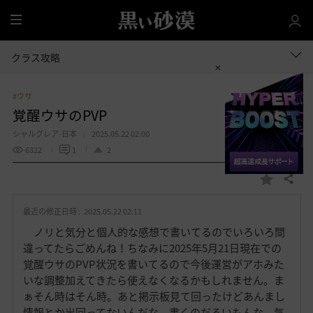
全
体
クラス攻略
#ウサ
覚醒ウサのPVP
シャルグレア-日本
2025.05.22 02:00
6322
1
2
共有する
お
気
最近の修正日時 :
2025.05.22 02:11
に
入
ノリと気分と個人的な感想で書いてるのでいろいろ間
り
違ってたらごめんね！ちなみに2025年5月21日現在での
覚醒ウサのPVP状況を書いてるので今後運営がアホみた
いな調整加えてきたら使えなくなるかもしれません。ま
ぁそん時はそん時。あと掲示板見て回ったけどあんまし
情報とか出回ってないんだな。書くのだるいもんな、気