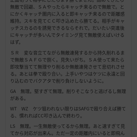
無敵で回避、ＳＡやったらキャッチ来るので無敵で。と
にかくキャッチ圏内に入ると即キャッチ来るので距離感
維持。スキを見てＣＣ叩き込めたら勝てる。相手がキャ
ッチスカるのを誘発できるならそれで。だいたい突進後
にキャッチが多いんでタイミング見て無敵使えばいける
はず。
ＳＲ 変な音立てながら無敵連発するから持久削れるま
で無敵ＳＡＦＧで捌く。見失いがち。ＳＡ使って来たら
即攻撃当てて無理やり削るか無敵連発させて息切れさせ
る。あとは拳で殴り合い。上手いやつはケツに永遠と回
り込むのでバクアタで削り負けしないように。
GA 無理。堅すぎて無理。削りそこなうと逃げるし無理
がある。
WT WZ ケツ狙われない限りはSAFGで殴り合えば勝て
る、慣れればCC叩き込んで終わり。
LS 無理。一生無敵使ってるから無理。あと速すぎて見
てから対応が出来ん。ただ一定の距離内にいると即飛ん