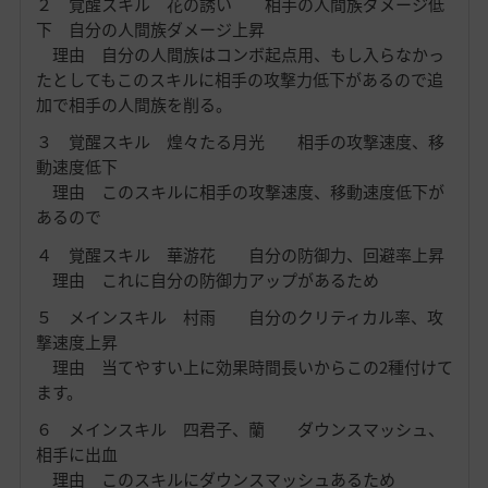
２ 覚醒スキル 花の誘い 相手の人間族ダメージ低
下 自分の人間族ダメージ上昇
理由 自分の人間族はコンボ起点用、もし入らなかっ
たとしてもこのスキルに相手の攻撃力低下があるので追
加で相手の人間族を削る。
３ 覚醒スキル 煌々たる月光 相手の攻撃速度、移
動速度低下
理由 このスキルに相手の攻撃速度、移動速度低下が
あるので
４ 覚醒スキル 華游花 自分の防御力、回避率上昇
理由 これに自分の防御力アップがあるため
５ メインスキル 村雨 自分のクリティカル率、攻
撃速度上昇
理由 当てやすい上に効果時間長いからこの2種付けて
ます。
６ メインスキル 四君子、蘭 ダウンスマッシュ、
相手に出血
理由 このスキルにダウンスマッシュあるため