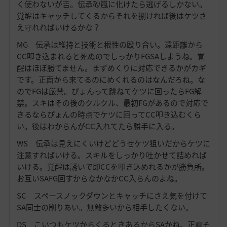
く使わないが吉。伝承砂嵐に化けたら逃げるしかない。
覚醒はキャッチしてくるからそれを捌ければ後はケツさ
え守れればいけるかな？
MG 伝承は維持と技術と根性の殴り合い。遠距離から
CC叩き込まれると死ぬのでしっかりFGSAしようね。覚
醒はほぼ勝てません。まずめくりに対応できるかがカギ
です。正面から来てるのにめくれるのはなんだろね。な
のでFGは厳禁。ぴょんって跳ねてケツに回ったらFG解
禁。スキはその後のクルクル、最初FGがあるので対応で
きるならぴょんの時点でケツに回ってCC叩き込むくら
い。後はわからんがCC入れてたら勝手に入る。
WS 伝承は見えにくいけどどうせケツ狙いだからケツに
注意すればいける。スキルをしっかり吐かせて詰めれば
いける。覚醒は誘いで即CCを叩き込めれるかが勝負所。
お互いSAFG回すからなかなかCC入らんのよね。
SC スペースノックダウンとキャッチにさえ気を付けて
SA同士の削りあい。無敵多いから相手したくない。
DS こいつもケツからくるときあるからSAかね。正直そ