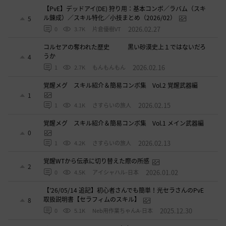
【PvE】デッドアイ(DE) 狩り用：基本コンボ／ラバム（スキ
ル錬成）／スキル特化／小技まとめ（2026/02）
5
2026.02.27
0
3.7K
片倉優樹VT
コルセアの奪われた歴史 黒い砂漠史上１ではないだろ
うか
4
2026.02.16
1
2.7K
もんもんもん
覚醒メグ スキル紹介＆簡易コンボ集 Vol.2 覚醒武器編
1
2026.02.15
1
4.1K
さすらいの旅人
覚醒メグ スキル紹介＆簡易コンボ集 Vol.1 メイン武器編
0
2026.02.13
1
4.2K
さすらいの旅人
覚醒WTから伝承に切り替えた際の所感
2
2026.01.02
0
4.5K
アイシャハル-日本
【’26/05/14 追記】初心者さんでも簡単！光セラさんのPvE
取扱説明書【セラフィムのスキル】
8
2025.12.30
0
5.1K
Neb用作業ちゃんA-日本