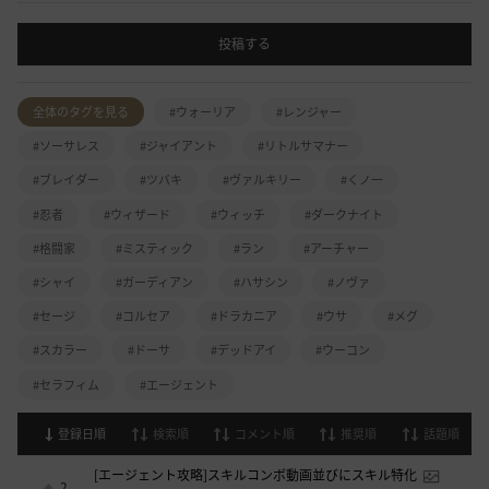
投稿する
全体のタグを見る
#ウォーリア
#レンジャー
#ソーサレス
#ジャイアント
#リトルサマナー
#ブレイダー
#ツバキ
#ヴァルキリー
#くノ一
#忍者
#ウィザード
#ウィッチ
#ダークナイト
#格闘家
#ミスティック
#ラン
#アーチャー
#シャイ
#ガーディアン
#ハサシン
#ノヴァ
#セージ
#コルセア
#ドラカニア
#ウサ
#メグ
#スカラー
#ドーサ
#デッドアイ
#ウーコン
#セラフィム
#エージェント
登録日順
検索順
コメント順
推奨順
話題順
[エージェント攻略]スキルコンボ動画並びにスキル特化
2