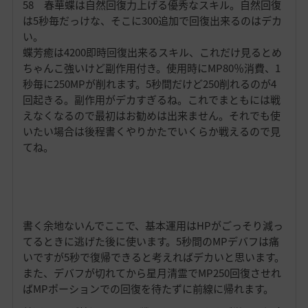
58 春華蝶は自然回復力上げる優秀なスキル。自然回復
は5秒毎だっけな、そこに300追加で回復出来るのはデカ
い。
蝶芳癒は4200即時回復出来るスキル、これだけ見るとめ
ちゃんこ強いけど副作用付き。使用時にMP80％消費、1
秒毎に250MPが削れます。5秒間だけど250削れるのが4
回起きる。副作用がデカすぎるね。これでまともには戦
えなくなるので最初はお勧めは出来ません。それでも使
いたい場合は後程書くやりかたでいくらか戦えるので見
てね。
書く余地ないんでここで、基本運用はHPがごっそり減っ
てるときに逃げた後に使います。5秒間のMPデバフは痛
いですが5秒で復帰できると考えればデカいと思います。
また、デバフが切れてから星月清霊でMP250回復させれ
ばMPポーションでの回復を待たずに前線に帰れます。