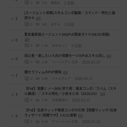
2 日前
0
376
夜狐丸
[エージェント攻略]スキルコンボ動画・コマンド・特化と論
評少々
2
3 日前
0
340
まそん
暫定最終版エージェント(AG)PvE簡易ガイド(08/02改稿)
0
9 日前
0
1.1K
ゆのみっく
初心者・楽したい人向け覚醒セージのPvEスキル回し
0
2026.05.25
0
2.3K
バ一バリアン-日本
闇セラフィムのPVP関係
1
2026.04.11
0
3.4K
シャルグレア
【PvE】覚醒くノ一(KN) 狩り用：基本コンボ／ラバム（スキ
ル錬成）／スキル特化／小技まとめ（2026/03）
3
2026.03.31
0
4.3K
片倉優樹VT
【PvE】伝承ウィッチ無限コンボの引用【覚醒ウィッチ/伝承
ウィザード/覚醒ウサ】※3/31更新
9
2026.03.10
0
6.1K
アイシャハル-日本