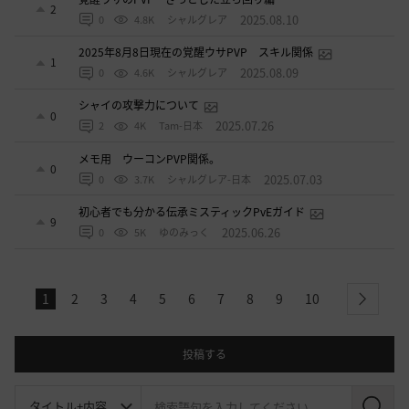
2
2025.08.10
0
4.8K
シャルグレア
2025年8月8日現在の覚醒ウサPVP スキル関係
1
2025.08.09
0
4.6K
シャルグレア
シャイの攻撃力について
0
2025.07.26
2
4K
Tam-日本
メモ用 ウーコンPVP関係。
0
2025.07.03
0
3.7K
シャルグレア-日本
初心者でも分かる伝承ミスティックPvEガイド
9
2025.06.26
0
5K
ゆのみっく
1
2
3
4
5
6
7
8
9
10
next
投稿する