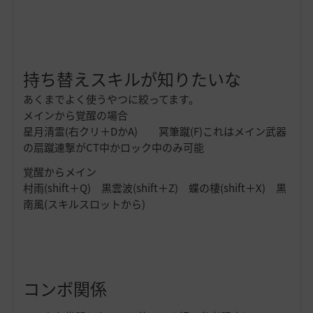
持ち替えスキルが知りたいな
あくまでよく使うやつに絞ってます。
メインから覚醒の場合
星月清霊(右クリ＋DかA) 冥筆蹴(F)これはメイン武器
の扇蹴連撃がCT中かロック中のみ可能
覚醒からメイン
村雨(shift＋Q) 黒雲波(shift＋Z) 蝶の棲(shift＋X) 黒
南風(スキルスロットから)
コンボ関係