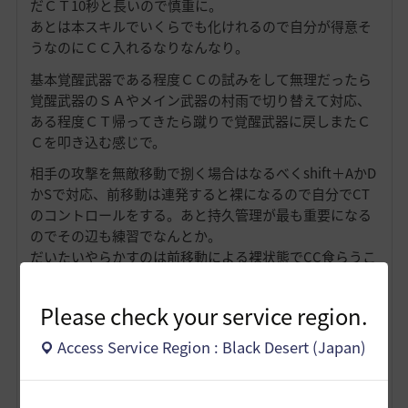
だＣＴ10秒と長いので慎重に。
あとは本スキルでいくらでも化けれるので自分が得意そ
うなのにＣＣ入れるなりなんなり。
基本覚醒武器である程度ＣＣの試みをして無理だったら
覚醒武器のＳＡやメイン武器の村雨で切り替えて対応、
ある程度ＣＴ帰ってきたら蹴りで覚醒武器に戻しまたＣ
Ｃを叩き込む感じで。
相手の攻撃を無敵移動で捌く場合はなるべくshift＋AかD
かSで対応、前移動は連発すると裸になるので自分でCT
のコントロールをする。あと持久管理が最も重要になる
のでその辺も練習でなんとか。
だいたいやらかすのは前移動による裸状態でCC食らうこ
とですかね。MOB狩りで相手との距離を詰めたい時とか
に多様化する癖がつくとだいぶ苦労します。
Please check your service region.
相手の攻撃を捌いたりＣＣを叩き込むには相手の職性能
Access Service Region : Black Desert (Japan)
や立ち回りを知らないと無理なのでその辺勉強しつつ操
作練習したほうがいいです。