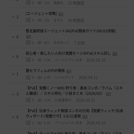
13 時間前
0
125
夜狐丸
[エージェント攻略]
2
18 時間前
0
126
まそん
暫定最終版エージェント(AG)PvE簡易ガイド(08/02改稿)
0
7 日前
0
951
ゆのみっく
初心者・楽したい人向け覚醒セージのPvEスキル回し
0
2026.05.25
0
2.3K
バ一バリアン-日本
闇セラフィムのPVP関係
1
2026.04.11
0
3.4K
シャルグレア
【PvE】覚醒くノ一(KN) 狩り用：基本コンボ／ラバム（スキ
ル錬成）／スキル特化／小技まとめ（2026/03）
3
2026.03.31
0
4.3K
片倉優樹VT
【PvE】伝承ウィッチ無限コンボの引用【覚醒ウィッチ/伝承
ウィザード/覚醒ウサ】※3/31更新
9
2026.03.10
0
6.1K
アイシャハル-日本
【PvE】デッドアイ(DE) 狩り用：基本コンボ／ラバム（スキ