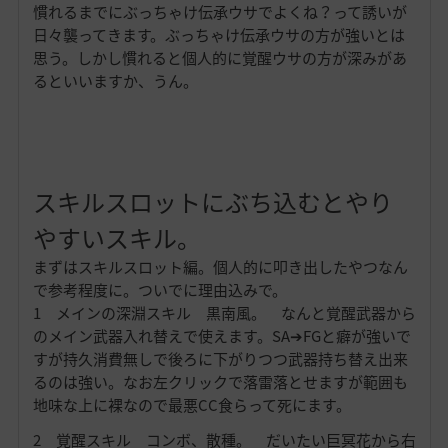
慣れるまでにぶっちゃけ伝承ウサでよくね？って誘いが
日々襲ってきます。ぶっちゃけ伝承ウサの方が強いとは
思う。しかし慣れると個人的に覚醒ウサの方が深みがあ
るといいますか、うん。
スキルスロットにぶち込むとやり
やすいスキル。
まずはスキルスロット編。個人的に叩き出したやつなん
で参考程度に。ついでに理由込みで。
1 メインの深淵スキル 黒南風。 なんと覚醒武器から
のメイン武器入れ替えで使えます。SA➔FGと癖が強いで
すが持久消費無しで後ろに下がりつつ武器持ち替え出来
るのは強い。なお左クリックで落雷落とせますが範囲も
地味な上に裸なので最悪CC食らって死にます。
2 覚醒スキル コンボ、散種。 だいたい巨冥花から右