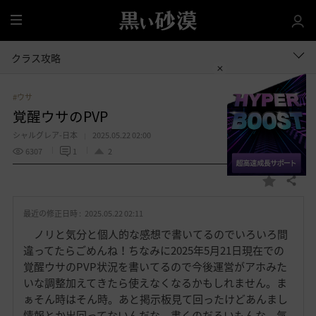
全
体
クラス攻略
#ウサ
覚醒ウサのPVP
シャルグレア-日本
2025.05.22 02:00
6307
1
2
共有する
お
気
最近の修正日時 :
2025.05.22 02:11
に
入
ノリと気分と個人的な感想で書いてるのでいろいろ間
り
違ってたらごめんね！ちなみに2025年5月21日現在での
覚醒ウサのPVP状況を書いてるので今後運営がアホみた
いな調整加えてきたら使えなくなるかもしれません。ま
ぁそん時はそん時。あと掲示板見て回ったけどあんまし
情報とか出回ってないんだな。書くのだるいもんな、気