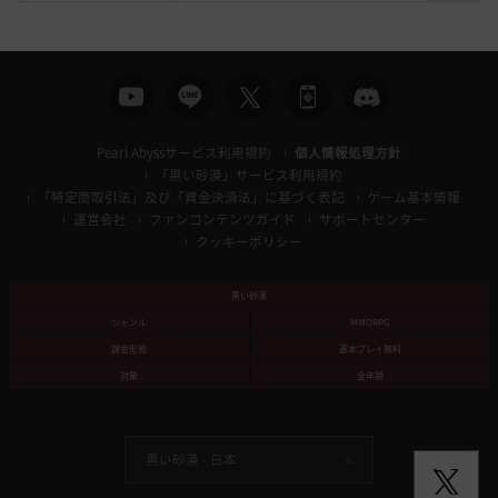
索
Pearl Abyssサービス利用規約
個人情報処理方針
「黒い砂漠」サービス利用規約
「特定商取引法」及び「資金決済法」に基づく表記
ゲーム基本情報
運営会社
ファンコンテンツガイド
サポートセンター
クッキーポリシー
黒い砂漠
ジャンル
MMORPG
課金形態
基本プレイ無料
対象
全年齢
黒い砂漠 -
日本