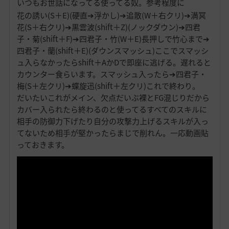
いつもお世話になってる使ってる奴。参考程度に
花の誘い(S＋E)(硬直➔浮かし)➔追散(W＋右クリ)➔満冥
花(S＋右クリ)➔黒雲波(shift＋Z)(ノックダウン)➔四君
子・菊(shift＋F)➔四君子・竹(W＋E)長押しで竹心まで➔
四君子・蘭(shift＋E)(ダウンスマッシュ)ここでスマッシ
ュ入らなかったらshift＋AかDで即座に逃げる。遅れると
カウンター食らいます。スマッシュ入ったら➔四君子・
梅(S＋左クリ)➔蝶旋迅(shift＋左クリ)これで終わり。
だいたいこれがメイン、欠点だいぶ裸とFG混じりだから
カバー入られたら終わるのと使ってるすべてのスキルに
相手の防御力下げたり自分の攻撃力上げるスキルが入っ
てないため相手が堅かったらまじで削れん。一応動画貼
っておきます。