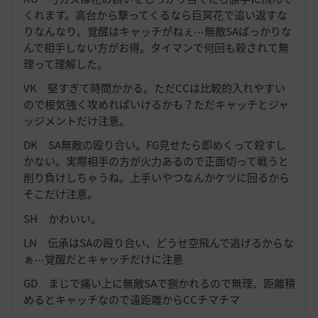
くれます。高台から撃ってくるなら巨冥花で追い返すな
りなんなり。覚醒はキャッチがねぇ⋯無敵SAばっかりな
んで相手しない方がお得。タイマンで何回も殺されて無
理って理解した。
VK 堅すぎて時間かかる。ただCCは比較的入れやすい
ので根気強く攻めればいけるかも？ただキャッチとジャ
ッジメントだけ注意。
DK SA無敵の殴り合い。FG見せたら即めくって殺すし
かない。実際相手の方が火力あるので正面切って戦うと
削り負けしちゃうね。上手いやつなんかケツに回るから
そこだけ注意。
SH かわいい。
LN 伝承はSAの殴り合い、どうせ空飛んで逃げるからな
ぁ⋯覚醒だとキャッチだけに注意
GD まじで痛い上に無敵SAで捌かれるので無理、距離積
めるとキャッチなので遠距離からCCチマチマ