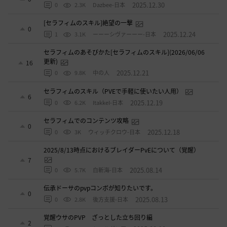
2025.12.30
0
2.3K
Dazbee-日本
[セラフィムのスキル]絶望の一撃
0
2025.12.24
1
3.1K
ーーーシヴァーーー-日本
セラフィムのあそびかた[セラフィムのスキル](2026/06/06
更新)
16
2025.12.21
0
9.8K
中の人
セラフィムのスキル（PVEで手軽に使いたい人用）
6
2025.12.19
0
6.2K
ItakkeI-日本
セラフィムでのコンテンツ攻略
0
2025.12.18
0
3K
ウィッチクロウ-日本
2025/8/13時点におけるブレイダーPvEについて（覚醒）
7
2025.08.14
0
5.7K
白斬海-日本
伝承ドーサのpvpコンボが知りたいです。
0
2025.08.13
0
2.8K
後方支援-日本
覚醒ウサのPVP ざっとした立ち回り編
2