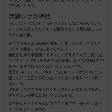
持ち分かります。
覚醒ウサの特徴
良いところと悪いところを混ぜ混ぜしながら書いていく
よ！それを踏まえたうえで覚醒ウサという職を触ってみ
るかは君次第。
置きスキルによる時間差攻撃、仕掛けが可能！ただしだ
いたいは起爆する前に逃げられます。
無敵移動がお手軽簡単でポイポイ使える！ただし持久減
りパネェ上にCTもあるので過信厳禁。なお前移動はCT中
も使えますが裸なので普通にCC食らいます。
豊富なSA、FG、CCスキル！ただキャッチがないのでSA
回しされて正面から殴り合ったら色々な意味でジリ貧で
負けがち。
攻撃速度バフスキルが無くもっさり。そのため攻撃速度
がやべぇの相手だと追いつけずに死ぬ。
書き出したらキリがないのでここまでで、個人的な怨が
混じりだした⋯運営め。