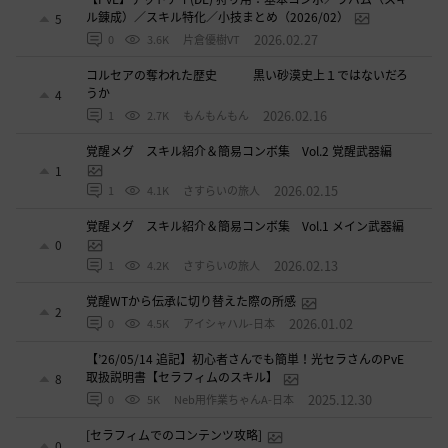
ル錬成）／スキル特化／小技まとめ（2026/02）
5
2026.02.27
0
3.6K
片倉優樹VT
コルセアの奪われた歴史 黒い砂漠史上１ではないだろ
うか
4
2026.02.16
1
2.7K
もんもんもん
覚醒メグ スキル紹介＆簡易コンボ集 Vol.2 覚醒武器編
1
2026.02.15
1
4.1K
さすらいの旅人
覚醒メグ スキル紹介＆簡易コンボ集 Vol.1 メイン武器編
0
2026.02.13
1
4.2K
さすらいの旅人
覚醒WTから伝承に切り替えた際の所感
2
2026.01.02
0
4.5K
アイシャハル-日本
【’26/05/14 追記】初心者さんでも簡単！光セラさんのPvE
取扱説明書【セラフィムのスキル】
8
2025.12.30
0
5K
Neb用作業ちゃんA-日本
[セラフィムでのコンテンツ攻略]
0