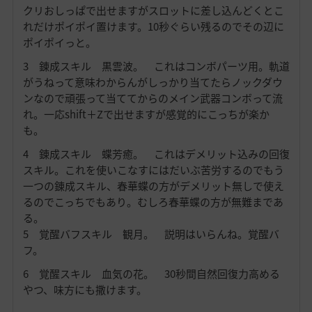
クリおしっぱで出せますがスロットに差し込んどくとこ
れだけポイポイ置けます。10秒ぐらい残るのでその辺に
ポイポイっと。
3 錬成スキル 黒雲波。 これはコンボパーツ用。軌道
がうねって意味わからんがしっかり当てたらノックダウ
ンなので頑張って当ててからのメイン武器コンボって流
れ。一応shift＋Zで出せますが感覚的にこっちが楽か
も。
4 錬成スキル 蝶芳癒。 これはデメリット込みの回復
スキル。これを使いこなすにはだいぶ苦労するのでもう
一つの錬成スキル、春華蝶の方がデメリット無しで使え
るのでこっちでもあり。むしろ春華蝶の方が無難まであ
る。
5 覚醒バフスキル
観月。 説明はいらんね。覚醒バ
フ。
6 覚醒スキル 血気の花。 30秒間自然回復力高める
やつ、味方にも撒けます。