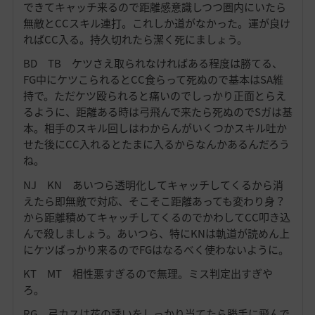
できてキャッチ来るので距離感意識しつつ圏内にいたら
無敵とCCスキル連打。これしか道がなかった。運が良け
ればCC入る。持久切れたら潔く死にましょう。
BD TB ケツさえ取られなければある程度は勝てる、
FG中にケツこられるとCC食らって死ぬので基本はSA維
持で。ただケツ殴られると痛いのでしっかり正面とらえ
るように、距離ある時は弓飛んで来たら死ぬのでSガは基
本。相手のスキル回しはわからんがいくつかスキル吐か
せた後にCC入れるとたまに入るからなんかあるんだろう
ね。
NJ KN あいつら透明化してキャッチしてくるから消
えたら即無敵で対応、そこそこ距離あっても変わり身？
から距離積めてキャッチしてくるのでかわしてCC叩き込
んで殺しましょう。あいつら、特にKNは軌道が読めん上
にケツばっかり来るのでFGはなるべく使わないように。
KT MT 相性悪すぎるので無理。ミス判定出すぎや
ろ。
RG 弓カスは花の誘いをしっかり当てたら勝手に飛んで