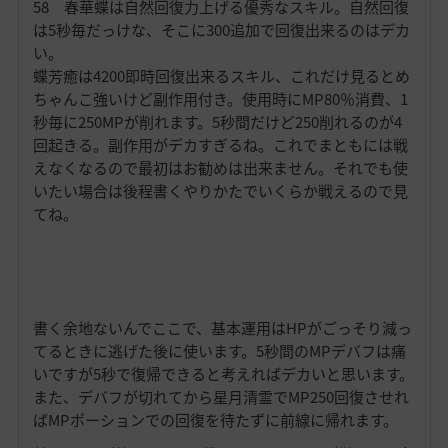
58 春華蝶は自然回復力上げる優秀なスキル。自然回復
は5秒毎だっけな、そこに300追加で回復出来るのはデカ
い。
蝶芳癒は4200即時回復出来るスキル、これだけ見るとめ
ちゃんこ強いけど副作用付き。使用時にMP80％消費、1
秒毎に250MPが削れます。5秒間だけど250削れるのが4
回起きる。副作用がデカすぎるね。これでまともには戦
えなくなるので最初はお勧めは出来ません。それでも使
いたい場合は後程書くやりかたでいくらか戦えるので見
てね。
書く余地ないんでここで、基本運用はHPがごっそり減っ
てるときに逃げた後に使います。5秒間のMPデバフは痛
いですが5秒で復帰できると考えればデカいと思います。
また、デバフが切れてから星月清霊でMP250回復させれ
ばMPポーションでの回復を待たずに前線に帰れます。