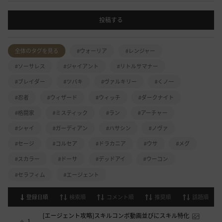
投稿する
全体のタグを見る
#ウォーリア
#レンジャー
#ソーサレス
#ジャイアント
#リトルサマナー
#ブレイダー
#ツバキ
#ヴァルキリー
#くノ一
#忍者
#ウィザード
#ウィッチ
#ダークナイト
#格闘家
#ミスティック
#ラン
#アーチャー
#シャイ
#ガーディアン
#ハサシン
#ノヴァ
#セージ
#コルセア
#ドラカニア
#ウサ
#メグ
#スカラー
#ドーサ
#デッドアイ
#ウーコン
#セラフィム
#エージェント
登録日順
検索順
コメント順
推奨順
話題順
[エージェント攻略]スキルコンボ動画並びにスキル特化
1