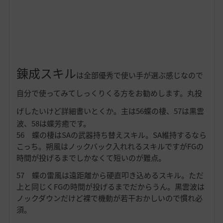
錬成スキル
は全部優秀で使い手が選ぶ感じなので
自分で使ってみてしっくりくる方をお勧めします。丸投
げしたいけど詳細書いとくか。
主は56蝶の棲、57は黒雲
波、58は蝶芳癒です。
56 蝶の棲はSAの武器持ち替えスキル。SA維持するなら
こっち。朔風はノックバック入れれるスキルですがFGの
時間が投げるまでしかなくて短いのが難点。
57 蝶の雷風は遠距離から硬直叩き込めるスキル。ただ
上と同じくFGの時間が投げるまでだからうん。黒雲波は
ノックダウンだけど裸で機動が若干おかしいので慣れ必
須。