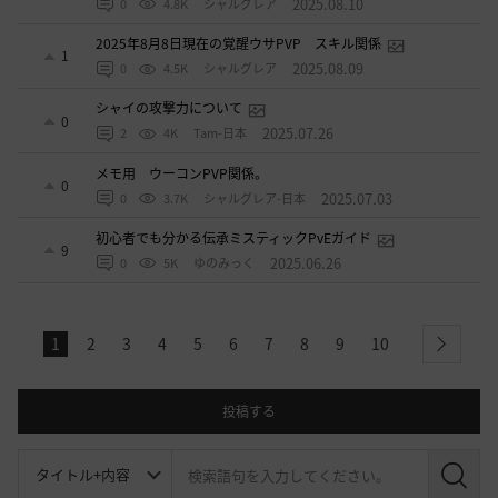
2025.08.10
0
4.8K
シャルグレア
2025年8月8日現在の覚醒ウサPVP スキル関係
1
2025.08.09
0
4.5K
シャルグレア
シャイの攻撃力について
0
2025.07.26
2
4K
Tam-日本
メモ用 ウーコンPVP関係。
0
2025.07.03
0
3.7K
シャルグレア-日本
初心者でも分かる伝承ミスティックPvEガイド
9
2025.06.26
0
5K
ゆのみっく
1
2
3
4
5
6
7
8
9
10
next
投稿する
検