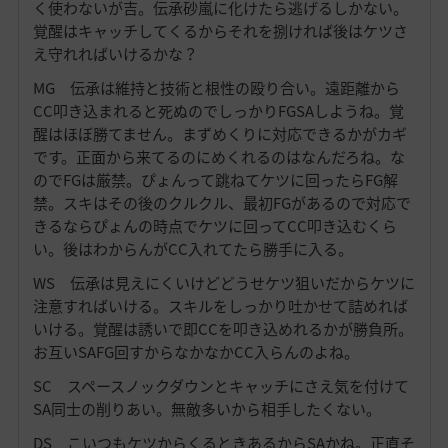
く使わないが吉。伝承砂嵐に化けたら逃げるしかない。
覚醒はキャッチしてくるからそれを捌ければ後はケツさ
え守れればいけるかな？
MG 伝承は維持と技術と根性の殴り合い。遠距離から
CC叩き込まれると死ぬのでしっかりFGSAしようね。覚
醒はほぼ勝てません。まずめくりに対応できるかがカギ
です。正面から来てるのにめくれるのはなんだろね。な
のでFGは厳禁。ぴょんって跳ねてケツに回ったらFG解
禁。スキはその後のクルクル、最初FGがあるので対応で
きるならぴょんの時点でケツに回ってCC叩き込むくら
い。後はわからんがCC入れてたら勝手に入る。
WS 伝承は見えにくいけどどうせケツ狙いだからケツに
注意すればいける。スキルをしっかり吐かせて詰めれば
いける。覚醒は誘いで即CCを叩き込めれるかが勝負所。
お互いSAFG回すからなかなかCC入らんのよね。
SC スペースノックダウンとキャッチにさえ気を付けて
SA同士の削りあい。無敵多いから相手したくない。
DS こいつもケツからくるときあるからSAかね。正直そ