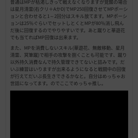
普通はMPが枯渇しきって戦えなくなりますが覚醒の場合
は星月清霊(右クリ＋AかD)でMP250回復させてMPポーシ
ョンと合わせると1～2回分はスキル放てます。MPポーシ
ョンは25％ぐらいでセットしとくとMPが80％消し飛ん
だ後に回復するのでやりやすいです。あと蹴りと華遊花
でも当てればMP回復は出来ます。
また、MPを消費しないスキル(華遊花、無敵移動、星月
清霊、冥筆蹴)で相手の攻撃を捌くことも可能です、蹴り
以外持久消費なんで持久管理できてないと詰みです。だ
いぶ練習はいりますが出来るようになると戦闘中の回復
が行えてだいぶ長生きできるかなと。自分はめっちゃお
世話になってます。のでここでめっちゃ推し。