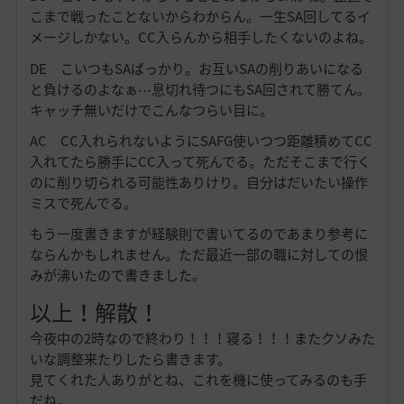
こまで戦ったことないからわからん。一生SA回してるイ
メージしかない。CC入らんから相手したくないのよね。
DE こいつもSAばっかり。お互いSAの削りあいになる
と負けるのよなぁ⋯息切れ待つにもSA回されて勝てん。
キャッチ無いだけでこんなつらい目に。
AC CC入れられないようにSAFG使いつつ距離積めてCC
入れてたら勝手にCC入って死んでる。ただそこまで行く
のに削り切られる可能性ありけり。自分はだいたい操作
ミスで死んでる。
もう一度書きますが経験則で書いてるのであまり参考に
ならんかもしれません。ただ最近一部の職に対しての恨
みが沸いたので書きました。
以上！解散！
今夜中の2時なので終わり！！！寝る！！！またクソみた
いな調整来たりしたら書きます。
見てくれた人ありがとね、これを機に使ってみるのも手
だね。