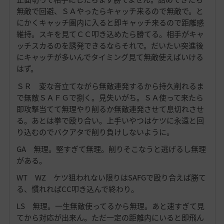
無敵で回避、ＳＡやったらキャッチ来るので無敵で。と
にかくキャッチ圏内に入ると即キャッチ来るので距離感
維持。スキを見てＣＣ叩き込めたら勝てる。相手がキャ
ッチスカるのを誘発できるならそれで。だいたい突進後
にキャッチが多いんでタイミング見て無敵使えばいける
はず。
ＳＲ 変な音立てながら無敵連発するから持久削れるま
で無敵ＳＡＦＧで捌く。見失いがち。ＳＡ使って来たら
即攻撃当てて無理やり削るか無敵連発させて息切れさせ
る。あとは拳で殴り合い。上手いやつはケツに永遠と回
り込むのでバクアタで削り負けしないように。
GA 無理。堅すぎて無理。削りそこなうと逃げるし無理
がある。
WT WZ ケツ狙われない限りはSAFGで殴り合えば勝て
る、慣れればCC叩き込んで終わり。
LS 無理。一生無敵使ってるから無理。あと速すぎて見
てから対応が出来ん。ただ一定の距離内にいると即飛ん