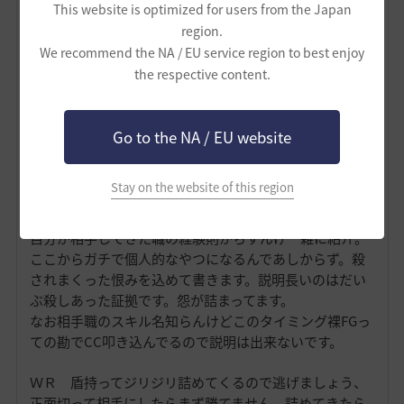
This website is optimized for users from the Japan
region.
We recommend the NA / EU service region to best enjoy
the respective content.
Go to the NA / EU website
Stay on the website of this region
だいたいの職相手の立ち回り関係
自分が相手してきた職の経験則からすんげー雑に紹介。
ここからガチで個人的なやつになるんであしからず。殺
されまくった恨みを込めて書きます。説明長いのはだい
ぶ殺しあった証拠です。怨が詰まってます。
なお相手職のスキル名知らんけどこのタイミング裸FGっ
ての勘でCC叩き込んでるので説明は出来ないです。
ＷＲ 盾持ってジリジリ詰めてくるので逃げましょう、
正面切って相手にしたらまず勝てません。詰めてきたら