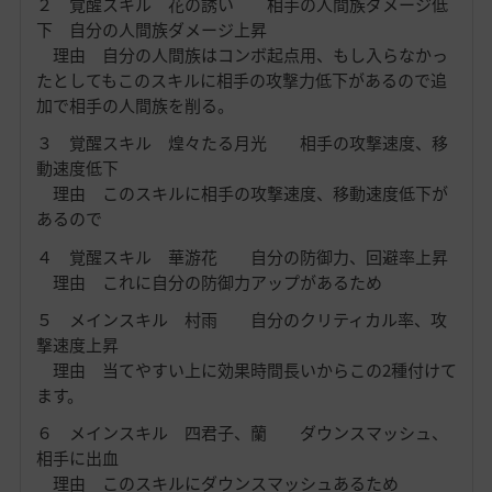
２ 覚醒スキル 花の誘い 相手の人間族ダメージ低
下 自分の人間族ダメージ上昇
理由 自分の人間族はコンボ起点用、もし入らなかっ
たとしてもこのスキルに相手の攻撃力低下があるので追
加で相手の人間族を削る。
３ 覚醒スキル 煌々たる月光 相手の攻撃速度、移
動速度低下
理由 このスキルに相手の攻撃速度、移動速度低下が
あるので
４ 覚醒スキル 華游花 自分の防御力、回避率上昇
理由 これに自分の防御力アップがあるため
５ メインスキル 村雨 自分のクリティカル率、攻
撃速度上昇
理由 当てやすい上に効果時間長いからこの2種付けて
ます。
６ メインスキル 四君子、蘭 ダウンスマッシュ、
相手に出血
理由 このスキルにダウンスマッシュあるため