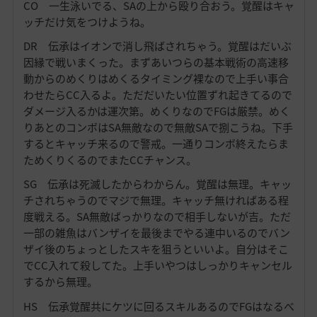
CO 一生泳いでる、SAの上から殴り合おう。覚醒はキャ
ッチだけ気をつけようね。
DR 伝承はイオンで消し飛ばされちゃう。覚醒はだいぶ
因縁で戦いまくった。まずあいつらの基本戦術の高速移
動からのめくりはめくるタイミング裸なので上手い事合
わせたらCC入るよ。ただだいたい位置ずれ起きてるので
ダメージ入るかは運次第。めくりなのでFGは厳禁。めく
りあとのコンボはSA無敵なので無敵SAで捌こうね。下手
するとキャッチ来るので警戒。一通りコンボ終えたらま
ためくりくるのでまたCCチャンス。
SG 伝承は死滅したからわからん。覚醒は無理。キャッ
チされちゃうのでマジで無理。キャッチ無ければある程
度戦える。SA無敵ばっかりなので相手しないが吉。ただ
一部の雑魚はバンザイを最後までやる連中いるのでバン
ザイ後のちょっとしたスキを狙うといいよ。自分はそこ
でCC入れて殺してた。上手いやつはしっかりキャンセル
するから無理。
HS 伝承覚醒共にケツに回るスキルあるのでFGはなるべ