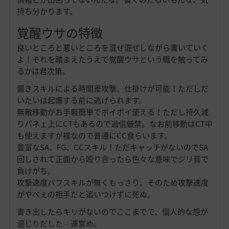
持ち分かります。
覚醒ウサの特徴
良いところと悪いところを混ぜ混ぜしながら書いていく
よ！それを踏まえたうえで覚醒ウサという職を触ってみ
るかは君次第。
置きスキルによる時間差攻撃、仕掛けが可能！ただしだ
いたいは起爆する前に逃げられます。
無敵移動がお手軽簡単でポイポイ使える！ただし持久減
りパネェ上にCTもあるので過信厳禁。なお前移動はCT中
も使えますが裸なので普通にCC食らいます。
豊富なSA、FG、CCスキル！ただキャッチがないのでSA
回しされて正面から殴り合ったら色々な意味でジリ貧で
負けがち。
攻撃速度バフスキルが無くもっさり。そのため攻撃速度
がやべぇの相手だと追いつけずに死ぬ。
書き出したらキリがないのでここまでで、個人的な怨が
混じりだした⋯運営め。