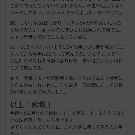
こまで戦ったことないからわからん。一生SA回してるイ
メージしかない。CC入らんから相手したくないのよね。
DE こいつもSAばっかり。お互いSAの削りあいになる
と負けるのよなぁ⋯息切れ待つにもSA回されて勝てん。
キャッチ無いだけでこんなつらい目に。
AC CC入れられないようにSAFG使いつつ距離積めてCC
入れてたら勝手にCC入って死んでる。ただそこまで行く
のに削り切られる可能性ありけり。自分はだいたい操作
ミスで死んでる。
もう一度書きますが経験則で書いてるのであまり参考に
ならんかもしれません。ただ最近一部の職に対しての恨
みが沸いたので書きました。
以上！解散！
今夜中の2時なので終わり！！！寝る！！！またクソみた
いな調整来たりしたら書きます。
見てくれた人ありがとね、これを機に使ってみるのも手
だね。