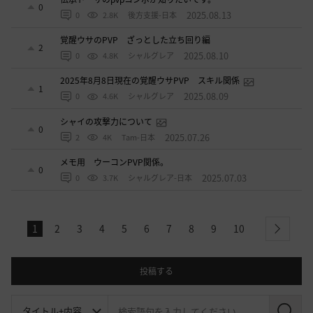
0
2025.08.13
0
2.8K
後方支援-日本
覚醒ウサのPVP ざっとした立ち回り編
2
2025.08.10
0
4.8K
シャルグレア
2025年8月8日現在の覚醒ウサPVP スキル関係
1
2025.08.09
0
4.6K
シャルグレア
シャイの攻撃力について
0
2025.07.26
2
4K
Tam-日本
メモ用 ウーコンPVP関係。
0
2025.07.03
0
3.7K
シャルグレア-日本
1
2
3
4
5
6
7
8
9
10
next
投稿する