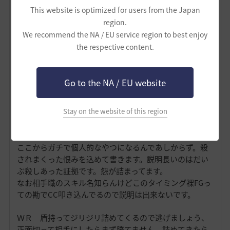
This website is optimized for users from the Japan
region.
We recommend the NA / EU service region to best enjoy
the respective content.
Go to the NA / EU website
Stay on the website of this region
だいたいの職相手の立ち回り関係
自分が相手してきた職の経験則からすんげー雑に紹介。
ここからガチで個人的なやつになるんであしからず。殺
されまくった恨みを込めて書きます。説明長いのはだい
ぶ殺しあった証拠です。怨が詰まってます。
なお相手職のスキル名知らんけどこのタイミング裸FGっ
ての勘でCC叩き込んでるので説明は出来ないです。
ＷＲ 盾持ってジリジリ詰めてくるので逃げましょう、
正面切って相手にしたらまず勝てません。詰めてきたら