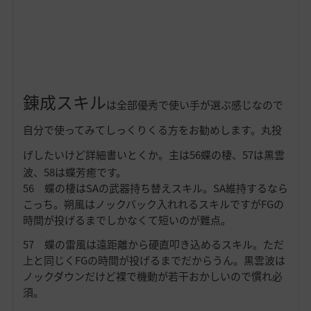
錬成スキル
は全部優秀で使い手が選ぶ感じなので
自分で使ってみてしっくりくる方をお勧めします。丸投
げしたいけど詳細書いとくか。
主は56蝶の棲、57は黒雲
波、58は蝶芳癒です。
56 蝶の棲はSAの武器持ち替えスキル。SA維持するなら
こっち。朔風はノックバック入れれるスキルですがFGの
時間が投げるまでしかなくて短いのが難点。
57 蝶の雷風は遠距離から硬直叩き込めるスキル。ただ
上と同じくFGの時間が投げるまでだからうん。黒雲波は
ノックダウンだけど裸で機動が若干おかしいので慣れ必
須。