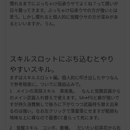
慣れるまでにぶっちゃけ伝承ウサでよくね？って誘いが
日々襲ってきます。ぶっちゃけ伝承ウサの方が強いとは
思う。しかし慣れると個人的に覚醒ウサの方が深みがあ
るといいますか、うん。
スキルスロットにぶち込むとやり
やすいスキル。
まずはスキルスロット編。個人的に叩き出したやつなん
で参考程度に。ついでに理由込みで。
1 メインの深淵スキル 黒南風。 なんと覚醒武器から
のメイン武器入れ替えで使えます。SA➔FGと癖が強いで
すが持久消費無しで後ろに下がりつつ武器持ち替え出来
るのは強い。なお左クリックで落雷落とせますが範囲も
地味な上に裸なので最悪CC食らって死にます。
2 覚醒スキル コンボ、散種。 だいたい巨冥花から右