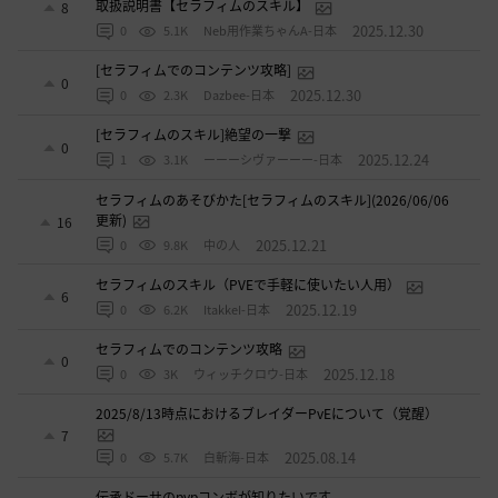
取扱説明書【セラフィムのスキル】
8
2025.12.30
0
5.1K
Neb用作業ちゃんA-日本
[セラフィムでのコンテンツ攻略]
0
2025.12.30
0
2.3K
Dazbee-日本
[セラフィムのスキル]絶望の一撃
0
2025.12.24
1
3.1K
ーーーシヴァーーー-日本
セラフィムのあそびかた[セラフィムのスキル](2026/06/06
更新)
16
2025.12.21
0
9.8K
中の人
セラフィムのスキル（PVEで手軽に使いたい人用）
6
2025.12.19
0
6.2K
ItakkeI-日本
セラフィムでのコンテンツ攻略
0
2025.12.18
0
3K
ウィッチクロウ-日本
2025/8/13時点におけるブレイダーPvEについて（覚醒）
7
2025.08.14
0
5.7K
白斬海-日本
伝承ドーサのpvpコンボが知りたいです。