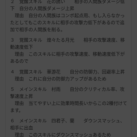
２ 覚醒スキル 花の誘い 相手の人間族ダメージ低
下 自分の人間族ダメージ上昇
理由 自分の人間族はコンボ起点用、もし入らなかっ
たとしてもこのスキルに相手の攻撃力低下があるので追
加で相手の人間族を削る。
３ 覚醒スキル 煌々たる月光 相手の攻撃速度、移
動速度低下
理由 このスキルに相手の攻撃速度、移動速度低下が
あるので
４ 覚醒スキル 華游花 自分の防御力、回避率上昇
理由 これに自分の防御力アップがあるため
５ メインスキル 村雨 自分のクリティカル率、攻
撃速度上昇
理由 当てやすい上に効果時間長いからこの2種付けて
ます。
６ メインスキル 四君子、蘭 ダウンスマッシュ、
相手に出血
理由 このスキルにダウンスマッシュあるため