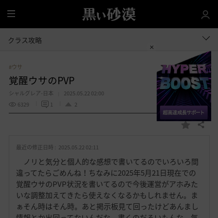
全
体
クラス攻略
#ウサ
覚醒ウサのPVP
シャルグレア-日本
2025.05.22 02:00
6329
1
2
共有する
お
気
最近の修正日時 :
2025.05.22 02:11
に
入
ノリと気分と個人的な感想で書いてるのでいろいろ間
り
違ってたらごめんね！ちなみに2025年5月21日現在での
覚醒ウサのPVP状況を書いてるので今後運営がアホみた
いな調整加えてきたら使えなくなるかもしれません。ま
ぁそん時はそん時。あと掲示板見て回ったけどあんまし
情報とか出回ってないんだな。書くのだるいもんな、気