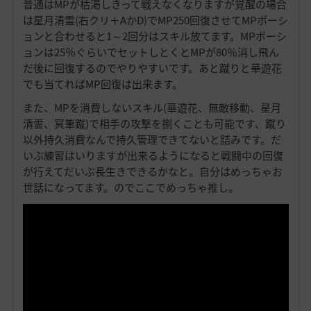
普通はMPが枯渇しきって戦えなくなりますが覚醒の場合
は星月清霊(右クリ＋AかD)でMP250回復させてMPポーシ
ョンと合わせると1～2回分はスキル放てます。MPポーシ
ョンは25％ぐらいでセットしとくとMPが80％消し飛ん
だ後に回復するのでやりやすいです。あと蹴りと華遊花
でも当てればMP回復は出来ます。
また、MPを消費しないスキル(華遊花、無敵移動、星月
清霊、冥筆蹴)で相手の攻撃を捌くことも可能です、蹴り
以外持久消費なんで持久管理できてないと詰みです。だ
いぶ練習はいりますが出来るようになると戦闘中の回復
が行えてだいぶ長生きできるかなと。自分はめっちゃお
世話になってます。のでここでめっちゃ推し。