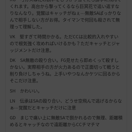
くれます。高台から撃ってくるなら巨冥花で追い返すな
りなんなり。覚醒はキャッチがねぇ⋯無敵SAばっかりな
んで相手しない方がお得。タイマンで何回も殺されて無
理って理解した。
VK 堅すぎて時間かかる。ただCCは比較的入れやすい
ので根気強く攻めればいけるかも？ただキャッチとジャ
ッジメントだけ注意。
DK SA無敵の殴り合い。FG見せたら即めくって殺すし
かない。実際相手の方が火力あるので正面切って戦うと
削り負けしちゃうね。上手いやつなんかケツに回るから
そこだけ注意。
SH かわいい。
LN 伝承はSAの殴り合い、どうせ空飛んで逃げるからな
ぁ⋯覚醒だとキャッチだけに注意
GD まじで痛い上に無敵SAで捌かれるので無理、距離積
めるとキャッチなので遠距離からCCチマチマ