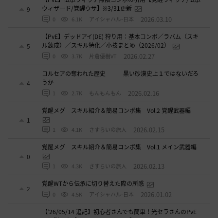
ウィザード/覚醒ウサ】※3/31更新
9
2026.03.10
0
6.1K
アイシャハル-日本
【PvE】デッドアイ(DE) 狩り用：基本コンボ／ラバム（スキ
ル錬成）／スキル特化／小技まとめ（2026/02）
5
2026.02.27
0
3.7K
片倉優樹VT
コルセアの奪われた歴史 黒い砂漠史上１ではないだろ
うか
4
2026.02.16
1
2.7K
もんもんもん
覚醒メグ スキル紹介＆簡易コンボ集 Vol.2 覚醒武器編
1
2026.02.15
1
4.1K
さすらいの旅人
覚醒メグ スキル紹介＆簡易コンボ集 Vol.1 メイン武器編
0
2026.02.13
1
4.3K
さすらいの旅人
覚醒WTから伝承に切り替えた際の所感
2
2026.01.02
0
4.5K
アイシャハル-日本
【’26/05/14 追記】初心者さんでも簡単！光セラさんのPvE