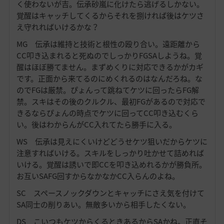
く使わないが吉。伝承砂嵐に化けたら逃げるしかない。
覚醒はキャッチしてくるからそれを捌ければ後はケツさ
え守れればいけるかな？
MG 伝承は維持と技術と根性の殴り合い。遠距離から
CC叩き込まれると死ぬのでしっかりFGSAしようね。覚
醒はほぼ勝てません。まずめくりに対応できるかがカギ
です。正面から来てるのにめくれるのはなんだろね。な
のでFGは厳禁。ぴょんって跳ねてケツに回ったらFG解
禁。スキはその後のクルクル、最初FGがあるので対応で
きるならぴょんの時点でケツに回ってCC叩き込むくら
い。後はわからんがCC入れてたら勝手に入る。
WS 伝承は見えにくいけどどうせケツ狙いだからケツに
注意すればいける。スキルをしっかり吐かせて詰めれば
いける。覚醒は誘いで即CCを叩き込めれるかが勝負所。
お互いSAFG回すからなかなかCC入らんのよね。
SC スペースノックダウンとキャッチにさえ気を付けて
SA同士の削りあい。無敵多いから相手したくない。
DS こいつもケツからくるときあるからSAかね。正直そ