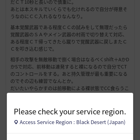
だＣＴ10秒と長いので慎重に。
あとは本スキルでいくらでも化けれるので自分が得意そ
うなのにＣＣ入れるなりなんなり。
基本覚醒武器である程度ＣＣの試みをして無理だったら
覚醒武器のＳＡやメイン武器の村雨で切り替えて対応、
ある程度ＣＴ帰ってきたら蹴りで覚醒武器に戻しまたＣ
Ｃを叩き込む感じで。
相手の攻撃を無敵移動で捌く場合はなるべくshift＋AかD
かSで対応、前移動は連発すると裸になるので自分でCT
のコントロールをする。あと持久管理が最も重要になる
のでその辺も練習でなんとか。
だいたいやらかすのは前移動による裸状態でCC食らうこ
とですかね。MOB狩りで相手との距離を詰めたい時とか
に多様化する癖がつくとだいぶ苦労します。
Please check your service region.
相手の攻撃を捌いたりＣＣを叩き込むには相手の職性能
や立ち回りを知らないと無理なのでその辺勉強しつつ操
Access Service Region : Black Desert (Japan)
作練習したほうがいいです。