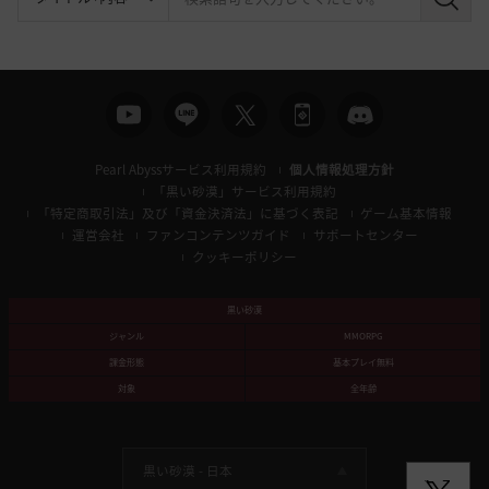
検
索
Pearl Abyssサービス利用規約
個人情報処理方針
「黒い砂漠」サービス利用規約
「特定商取引法」及び「資金決済法」に基づく表記
ゲーム基本情報
運営会社
ファンコンテンツガイド
サポートセンター
クッキーポリシー
黒い砂漠
ジャンル
MMORPG
課金形態
基本プレイ無料
対象
全年齢
黒い砂漠 -
日本