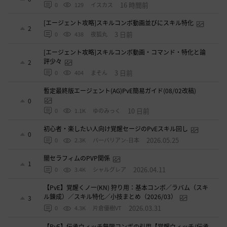
16 時間前
0
129
イスカス
[エージェント攻略]スキルコンボ動画並びにスキル特化
2
3 日前
0
438
夜狐丸
[エージェント攻略]スキルコンボ動画・コマンド・特化と論
評少々
2
3 日前
0
404
まそん
暫定最終版エージェント(AG)PvE簡易ガイド(08/02改稿)
0
10 日前
0
1.1K
ゆのみっく
初心者・楽したい人向け覚醒セージのPvEスキル回し
0
2026.05.25
0
2.3K
バ一バリアン-日本
闇セラフィムのPVP関係
1
2026.04.11
0
3.4K
シャルグレア
【PvE】覚醒くノ一(KN) 狩り用：基本コンボ／ラバム（スキ
ル錬成）／スキル特化／小技まとめ（2026/03）
3
2026.03.31
0
4.3K
片倉優樹VT
【PvE】伝承ウィッチ無限コンボの引用【覚醒ウィッチ/伝承