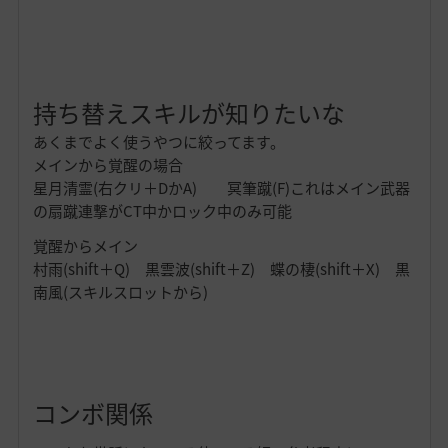
持ち替えスキルが知りたいな
あくまでよく使うやつに絞ってます。
メインから覚醒の場合
星月清霊(右クリ＋DかA) 冥筆蹴(F)これはメイン武器
の扇蹴連撃がCT中かロック中のみ可能
覚醒からメイン
村雨(shift＋Q) 黒雲波(shift＋Z) 蝶の棲(shift＋X) 黒
南風(スキルスロットから)
コンボ関係