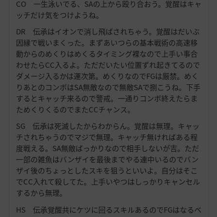
CO 一生泳いでる、SAの上から殴り合おう。覚醒はキャ
ッチだけ気をつけようね。
DR 伝承はイオンで消し飛ばされちゃう。覚醒はだいぶ
因縁で戦いまくった。まずあいつらの基本戦術の高速移
動からのめくりはめくるタイミング裸なので上手い事合
わせたらCC入るよ。ただだいたい位置ずれ起きてるので
ダメージ入るかは運次第。めくりなのでFGは厳禁。めく
りあとのコンボはSA無敵なので無敵SAで捌こうね。下手
するとキャッチ来るので警戒。一通りコンボ終えたらま
ためくりくるのでまたCCチャンス。
SG 伝承は死滅したからわからん。覚醒は無理。キャッ
チされちゃうのでマジで無理。キャッチ無ければある程
度戦える。SA無敵ばっかりなので相手しないが吉。ただ
一部の雑魚はバンザイを最後までやる連中いるのでバン
ザイ後のちょっとしたスキを狙うといいよ。自分はそこ
でCC入れて殺してた。上手いやつはしっかりキャンセル
するから無理。
HS 伝承覚醒共にケツに回るスキルあるのでFGはなるべ