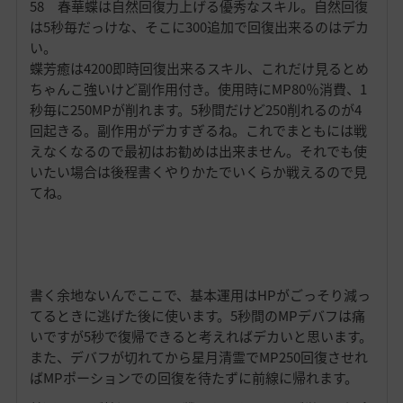
58 春華蝶は自然回復力上げる優秀なスキル。自然回復
は5秒毎だっけな、そこに300追加で回復出来るのはデカ
い。
蝶芳癒は4200即時回復出来るスキル、これだけ見るとめ
ちゃんこ強いけど副作用付き。使用時にMP80％消費、1
秒毎に250MPが削れます。5秒間だけど250削れるのが4
回起きる。副作用がデカすぎるね。これでまともには戦
えなくなるので最初はお勧めは出来ません。それでも使
いたい場合は後程書くやりかたでいくらか戦えるので見
てね。
書く余地ないんでここで、基本運用はHPがごっそり減っ
てるときに逃げた後に使います。5秒間のMPデバフは痛
いですが5秒で復帰できると考えればデカいと思います。
また、デバフが切れてから星月清霊でMP250回復させれ
ばMPポーションでの回復を待たずに前線に帰れます。