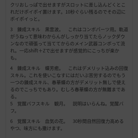
クリおしっぱで出せますがスロットに差し込んどくとこ
れだけポイポイ置けます。10秒ぐらい残るのでその辺に
ポイポイっと。
3 錬成スキル 黒雲波。 これはコンボパーツ用。軌道
がうねって意味わからんがしっかり当てたらノックダウ
ンなので頑張って当ててからのメイン武器コンボって流
れ。一応shift＋Zで出せますが感覚的にこっちが楽か
も。
4 錬成スキル 蝶芳癒。 これはデメリット込みの回復
スキル。これを使いこなすにはだいぶ苦労するのでもう
一つの錬成スキル、春華蝶の方がデメリット無しで使え
るのでこっちでもあり。むしろ春華蝶の方が無難まであ
る。
5 覚醒バフスキル
観月。 説明はいらんね。覚醒バ
フ。
6 覚醒スキル 血気の花。 30秒間自然回復力高める
やつ、味方にも撒けます。