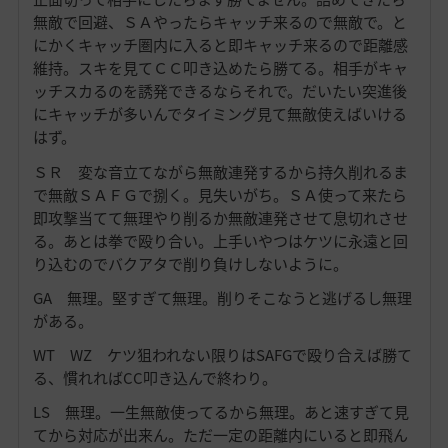
無敵で回避、ＳＡやったらキャッチ来るので無敵で。と
にかくキャッチ圏内に入ると即キャッチ来るので距離感
維持。スキを見てＣＣ叩き込めたら勝てる。相手がキャ
ッチスカるのを誘発できるならそれで。だいたい突進後
にキャッチが多いんでタイミング見て無敵使えばいける
はず。
ＳＲ 変な音立てながら無敵連発するから持久削れるま
で無敵ＳＡＦＧで捌く。見失いがち。ＳＡ使って来たら
即攻撃当てて無理やり削るか無敵連発させて息切れさせ
る。あとは拳で殴り合い。上手いやつはケツに永遠と回
り込むのでバクアタで削り負けしないように。
GA 無理。堅すぎて無理。削りそこなうと逃げるし無理
がある。
WT WZ ケツ狙われない限りはSAFGで殴り合えば勝て
る、慣れればCC叩き込んで終わり。
LS 無理。一生無敵使ってるから無理。あと速すぎて見
てから対応が出来ん。ただ一定の距離内にいると即飛ん