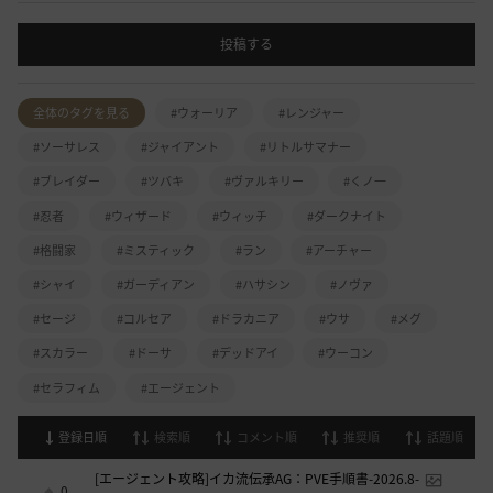
投稿する
全体のタグを見る
#ウォーリア
#レンジャー
#ソーサレス
#ジャイアント
#リトルサマナー
#ブレイダー
#ツバキ
#ヴァルキリー
#くノ一
#忍者
#ウィザード
#ウィッチ
#ダークナイト
#格闘家
#ミスティック
#ラン
#アーチャー
#シャイ
#ガーディアン
#ハサシン
#ノヴァ
#セージ
#コルセア
#ドラカニア
#ウサ
#メグ
#スカラー
#ドーサ
#デッドアイ
#ウーコン
#セラフィム
#エージェント
登録日順
検索順
コメント順
推奨順
話題順
[エージェント攻略]イカ流伝承AG：PVE手順書-2026.8-
0