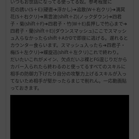
いつもお世話になってる使ってる奴。参考程度に
花の誘い(S＋E)(硬直➔浮かし)➔追散(W＋右クリ)➔満冥
花(S＋右クリ)➔黒雲波(shift＋Z)(ノックダウン)➔四君
子・菊(shift＋F)➔四君子・竹(W＋E)長押しで竹心まで➔
四君子・蘭(shift＋E)(ダウンスマッシュ)ここでスマッシ
ュ入らなかったらshift＋AかDで即座に逃げる。遅れると
カウンター食らいます。スマッシュ入ったら➔四君子・
梅(S＋左クリ)➔蝶旋迅(shift＋左クリ)これで終わり。
だいたいこれがメイン、欠点だいぶ裸とFG混じりだから
カバー入られたら終わるのと使ってるすべてのスキルに
相手の防御力下げたり自分の攻撃力上げるスキルが入っ
てないため相手が堅かったらまじで削れん。一応動画貼
っておきます。