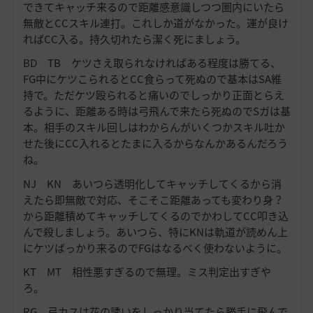
できてキャッチ来るので距離感意識しつつ圏内にいたら
無敵とCCスキル連打。これしか道がなかった。運が良け
ればCC入る。持久切れたら潔く死にましょう。
BD TB ケツさえ取られなければある程度は勝てる、
FG中にケツこられるとCC食らって死ぬので基本はSA維
持で。ただケツ殴られると痛いのでしっかり正面とらえ
るように、距離ある時は弓飛んで来たら死ぬのでSガは基
本。相手のスキル回しはわからんがいくつかスキル吐か
せた後にCC入れるとたまに入るからなんかあるんだろう
ね。
NJ KN あいつら透明化してキャッチしてくるから消
えたら即無敵で対応、そこそこ距離あっても変わり身？
から距離積めてキャッチしてくるのでかわしてCC叩き込
んで殺しましょう。あいつら、特にKNは軌道が読めん上
にケツばっかり来るのでFGはなるべく使わないように。
KT MT 相性悪すぎるので無理。ミス判定出すぎや
ろ。
RG 弓カスは花の誘いをしっかり当てたら勝手に飛んで