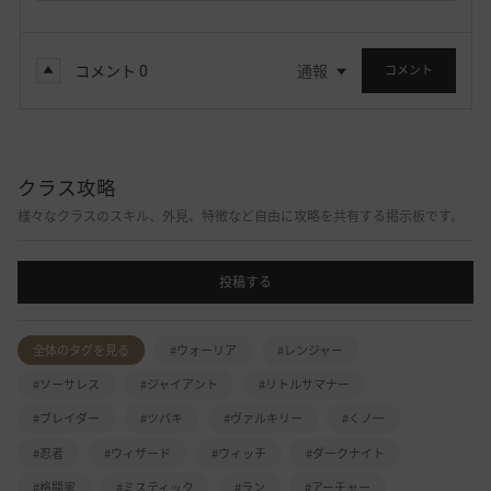
コメント
0
通報
コメント
クラス攻略
様々なクラスのスキル、外見、特徴など自由に攻略を共有する掲示板です。
投稿する
全体のタグを見る
#ウォーリア
#レンジャー
#ソーサレス
#ジャイアント
#リトルサマナー
#ブレイダー
#ツバキ
#ヴァルキリー
#くノ一
#忍者
#ウィザード
#ウィッチ
#ダークナイト
#格闘家
#ミスティック
#ラン
#アーチャー