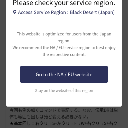
Please check your service region.
Access Service Region : Black Desert (Japan)
This website is optimized for users from the Japan
region.
We recommend the NA / EU service region to best enjoy
the respective content.
イオン貯めで基礎バフを入れてイオン消費スキルでクリ
Go to the NA / EU website
ティカルダメージ等を底上げするシンプルな構成。
スキル回しを考慮するともっと凝った特化に出来るが、
自分で考えるのが難しい内はこれでよいと思われる。
Stay on the website of this region
〇実践スキル回し
今回も例の如くコマンドで表記する。なお、伝承DRは単
体も範囲も回しは殆ど変える必要がない。
★基本回し：右クリ
→S+左クリ→F→W+右クリ→S+右ク