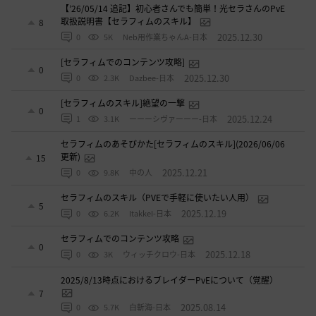
【’26/05/14 追記】初心者さんでも簡単！光セラさんのPvE
取扱説明書【セラフィムのスキル】
8
2025.12.30
0
5K
Neb用作業ちゃんA-日本
[セラフィムでのコンテンツ攻略]
0
2025.12.30
0
2.3K
Dazbee-日本
[セラフィムのスキル]絶望の一撃
0
2025.12.24
1
3.1K
ーーーシヴァーーー-日本
セラフィムのあそびかた[セラフィムのスキル](2026/06/06
更新)
15
2025.12.21
0
9.8K
中の人
セラフィムのスキル（PVEで手軽に使いたい人用）
5
2025.12.19
0
6.2K
ItakkeI-日本
セラフィムでのコンテンツ攻略
0
2025.12.18
0
3K
ウィッチクロウ-日本
2025/8/13時点におけるブレイダーPvEについて（覚醒）
7
2025.08.14
0
5.7K
白斬海-日本