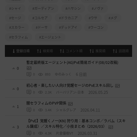
#シャイ
#ガーディアン
#ハサシン
#ノヴァ
#セージ
#コルセア
#ドラカニア
#ウサ
#メグ
#スカラー
#ドーサ
#デッドアイ
#ウーコン
#セラフィム
#エージェント
登録日順
検索順
コメント順
推奨順
話題順
暫定最終版エージェント(AG)PvE簡易ガイド(08/02改稿)
0
6 日前
0
893
ゆのみっく
初心者・楽したい人向け覚醒セージのPvEスキル回し
0
2026.05.25
0
2.3K
バ一バリアン-日本
闇セラフィムのPVP関係
1
2026.04.11
0
3.4K
シャルグレア
【PvE】覚醒くノ一(KN) 狩り用：基本コンボ／ラバム（スキ
ル錬成）／スキル特化／小技まとめ（2026/03）
3
2026.03.31
0
4.3K
片倉優樹VT