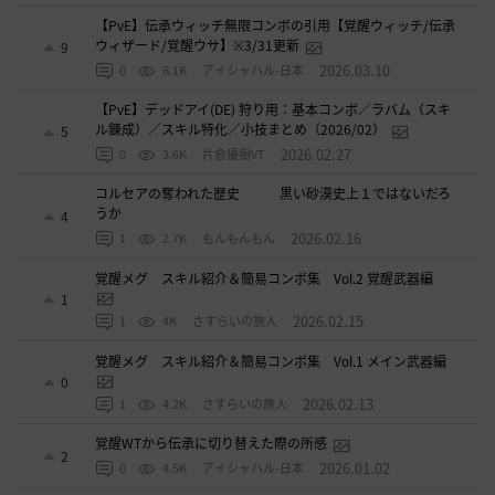
【PvE】伝承ウィッチ無限コンボの引用【覚醒ウィッチ/伝承
ウィザード/覚醒ウサ】※3/31更新
9
2026.03.10
0
6.1K
アイシャハル-日本
【PvE】デッドアイ(DE) 狩り用：基本コンボ／ラバム（スキ
ル錬成）／スキル特化／小技まとめ（2026/02）
5
2026.02.27
0
3.6K
片倉優樹VT
コルセアの奪われた歴史 黒い砂漠史上１ではないだろ
うか
4
2026.02.16
1
2.7K
もんもんもん
覚醒メグ スキル紹介＆簡易コンボ集 Vol.2 覚醒武器編
1
2026.02.15
1
4K
さすらいの旅人
覚醒メグ スキル紹介＆簡易コンボ集 Vol.1 メイン武器編
0
2026.02.13
1
4.2K
さすらいの旅人
覚醒WTから伝承に切り替えた際の所感
2
2026.01.02
0
4.5K
アイシャハル-日本