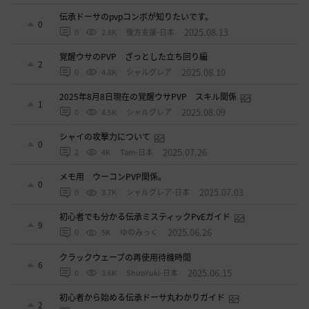
伝承ドーサのpvpコンボが知りたいです。
0
2025.08.13
0
2.8K
後方支援-日本
覚醒ウサのPVP ざっとした立ち回り編
2
2025.08.10
0
4.8K
シャルグレア
2025年8月8日現在の覚醒ウサPVP スキル関係
1
2025.08.09
0
4.5K
シャルグレア
シャイの攻撃力について
0
2025.07.26
2
4K
Tam-日本
メモ用 ウーコンPVP関係。
0
2025.07.03
0
3.7K
シャルグレア-日本
初心者でも分かる伝承ミスティックPvEガイド
9
2025.06.26
0
5K
ゆのみっく
クラックウェーブの再使用待機時間
6
2025.06.15
0
3.6K
ShiroYuki-日本
初心者から始める伝承ドーサ丸わかりガイド
2