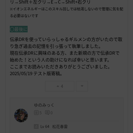
リ→Shift＋左クリ→E→C→Shift+右クリ
※イオンエネルギーはこのスキル回しでは枯渇しないので管理に気を配
る必要はないです
〇最後に
伝承DRを使っていらっしゃるギルメンの方がいたので取
り急ぎ過去の記憶を引っ張って執筆しました。
現在伝承DRに興味のある方、また新規の方で伝承DRで
始めた！という人の助けになれば幸いと思います。
ここまでお読みいただきありがとうございました。
2025/05/19 テスト版寄稿。
4
ゆのみっく
5
0
Lv
64
松花春雷