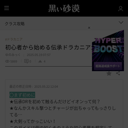
全
体
クラス攻略
#ドラカニア
初心者から始める伝承ドラカニアガイド
ゆのみっく
2025.05.19 07:57
5869
0
4
共有する
お
気
最近の修正日時 :
2025.05.22 12:04
に
入
〇まず初めに
り
★伝承DRを初めて触るんだけどイオンって何？
★なんかスキル撃つとチャージが出ちゃってもっさりし
てる…
★大剣ってかっこいい！
このガイドは例の如くそのような初心者層を想定して、