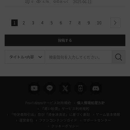
2025.06.11
0
4.7K
ゆのみっく
1
2
3
4
5
6
7
8
9
10
next
投稿する
検
索
Pearl Abyssサービス利用規約
個人情報処理方針
「黒い砂漠」サービス利用規約
「特定商取引法」及び「資金決済法」に基づく表記
ゲーム基本情報
運営会社
ファンコンテンツガイド
サポートセンター
クッキーポリシー