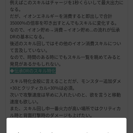
例えばこのスキルはチャージを1秒くらいして最大出力に
なる。
だが、イオンエネルギーを消費すると即出しで合計
35000%の倍率を叩き出すとんでもスキルに変化する。
なので、イオン貯め→消費→イオン貯め...の流れが伝承
DRの基本になる。
後述のスキル回しではその他のイオン消費スキルについ
て言及していない。
なので、時間のある時にでもスキル一覧を眺めてみると
発見があるかもしれない。
◆伝承DRのスキル特化
スキル特化全般に言えることだが、モンスター追加ダメ
+30とクリティカル+30%は必須。
次いで攻撃速度は早めに入れたいのと、欲を言うと移動
速度も欲しい。
また、スキル回し中一番火力が高い場所ではクリティカ
ル時と背面打撃時のダメージも上げたい。
なので、筆者が適当にいじってみた結果こうなった。