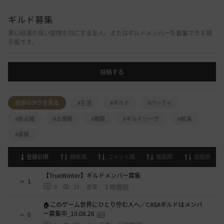
ギルド募集
黒い砂漠の長い冒険を共にする友人、またはギルドメンバーを募集できる掲
示板です。
投稿する
全体のタグを見る
#生活
#ギルド
#パーティ
#拠点戦
#占領戦
#戦闘
#ギルドリーグ
#航海
#冒険
登録日順
検索順
コメント順
推奨順
話題順
【TrueWinter】ギルドメンバー募集
1
3 時間前
0
25
倉葉
🏠このゲーム世界にひとり佇む人へ／CASAギルドはメンバ
ー募集中_10.08.26
0