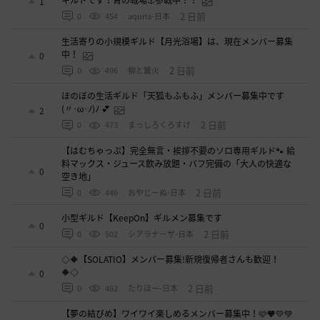
ギルドです！青の戦場⚓参戦中！！
1
2 日前
0
454
aquria-日本
生活寄りの小規模ギルド【月光浴場】は、現在メンバー募集
中！
0
2 日前
0
496
柳と篝火
ほのぼの生活ギルド「天狐もふもふ」メンバー募集中です
(〃･ω･ﾉ)ﾉ 💕
2
2 日前
0
473
まっしろくろすけ
【はむちゃっぷ】完全無言・挨拶不要のソロ専用ギルド🐾 給
料マックス・ジュース飲み放題・バフ完備の「大人の快適な
0
空き地」
2 日前
0
446
おやじーぬ-日本
小型ギルド【KeepOn】ギルメン募集です
0
2 日前
0
502
シアラナーザ-日本
◇🔶【SOLATIO】メンバー募集!新規復帰者さんも歓迎！
🔶◇
0
2 日前
0
462
たりほー-日本
【夢の結びめ】ワイワイ楽しめるメンバー募集中！🩷🧡💛💚