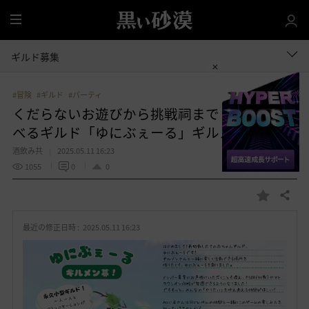
全
体
ギルド募集
#冒険
#ギルド
#パーティ
くだらないお遊びから挑戦祠まで！幅広く遊
べるギルド「ゆにぶぇーる」ギルメン募！
酒飲み共
2025.05.11 16:23
1055
0
0
共有する
お
気
最近の修正日時 :
2025.05.11 16:23
に
入
り