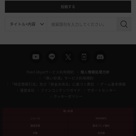
投稿する
検
索
Pearl Abyssサービス利用規約
個人情報処理方針
「黒い砂漠」サービス利用規約
「特定商取引法」及び「資金決済法」に基づく表記
ゲーム基本情報
運営会社
ファンコンテンツガイド
サポートセンター
クッキーポリシー
黒い砂漠
ジャンル
MMORPG
課金形態
基本プレイ無料
対象
全年齢