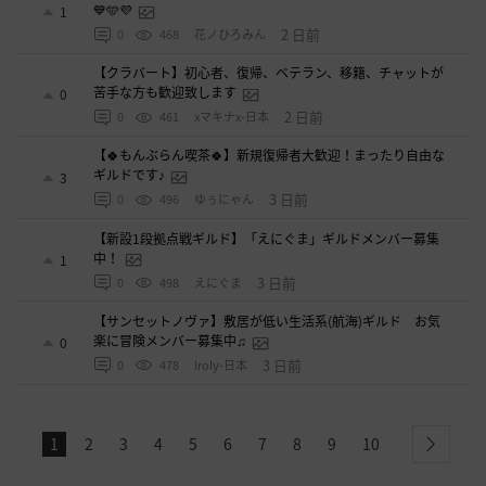
💙🩵💜
1
2 日前
0
468
花ノひろみん
【クラバート】初心者、復帰、ベテラン、移籍、チャットが
苦手な方も歓迎致します
0
2 日前
0
461
xマキナx-日本
【🍀もんぶらん喫茶🍀】新規復帰者大歓迎！まったり自由な
ギルドです♪
3
3 日前
0
496
ゆぅにゃん
【新設1段拠点戦ギルド】「えにぐま」ギルドメンバー募集
中！
1
3 日前
0
498
えにぐま
【サンセットノヴァ】敷居が低い生活系(航海)ギルド お気
楽に冒険メンバー募集中♫
0
3 日前
0
478
Iroly-日本
1
2
3
4
5
6
7
8
9
10
next