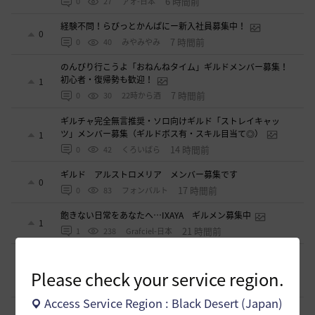
6 時間前
0
27
ァォ-日本
経験不問！らびっとかんぱにー新入社員募集中！
0
7 時間前
0
40
みやみやみ
のんびり行こうよ「おねんねタイム」ギルドメンバー募集！
初心者・復帰勢も歓迎！
1
7 時間前
0
30
22時から酒
ギルチャ完全無言推奨・ソロ向けギルド「ストレイキャッ
ツ」メンバー募集（ギルドボス有・スキル目当て◎）
1
14 時間前
0
42
くろいばら
ギルド アルストロメリア メンバー募集です
0
17 時間前
0
83
フォンバルト
飽きない日常をあなたへ…IXAYA ギルメン募集中
1
21 時間前
1
238
Grafciel-日本
小型ギルド「まったりソレイユ」楽しいメンバーの募集で
す！
0
Please check your service region.
1 日前
0
287
ヒマリン
Access Service Region : Black Desert (Japan)
ギルメン募集中～♪【オルゼキアで薬売り】