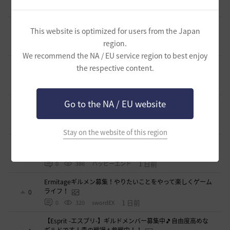
0
1 日前
0
324
q鵺p-日本
新設ギルド 「Shmurda」立ち上げメンバー募集！現在3
This website is optimized for users from the Japan
名！
0
region.
1 日前
0
302
いなドン
We recommend the NA / EU service region to best enjoy
【中型生活ギルド】マイペースで遊びたいメンバーを募集
the respective content.
中。
0
1 日前
0
255
アーバイン-日本
Go to the NA / EU website
2024年7月にトリニティで起きた事を風化させない為の仲間
を募集しています!
1
1 日前
0
298
シャイミン-日本
Stay on the website of this region
新設生活系ギルド「OneRoom」創設メンバー大募集！！
0
1 日前
0
386
ハッピーエンド
Ermitageギルメン募集！やりたいことをやって楽しくゲーム
ライフ！
0
1 日前
0
320
swordEX
【Esprit -エスプリ-】ギルドメンバー募集中🎵自由度高めな