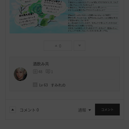
0
酒飲み共
48
1
Lv
63
すみれの
コメント
0
通報
コメント