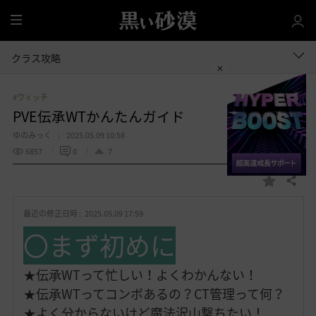
全
体
クラス攻略
#ウィッチ
PVE伝承WTかんたんガイド
ゆのみっく
2025.05.09 10:58
6857
0
7
共有する
お
気
最近の修正日時 :
2025.05.09 17:59
に
入
〇まず初めに
り
★伝承WTって忙しい！よくわかんない！
★伝承WTってコンボあるの？CT管理って何？
★よく分からないけど魔法沢山撃ちたい！