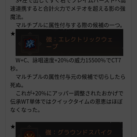
S+左で出してすぐ右でフレイムバーストへ高
速連携すると合計火力でメテオを超える影の強
魔法。
マルチプル
に属性付与する際の候補の一つ。
★
W+C、詠唱速度+20%の威力15500%でCT7
秒。
マルチプルの属性付与元の候補で切らしたら
死ぬ。
これが+20%にアッパー調整されたおかげで
伝承WT単体ではクイックタイムの恩恵はほぼ
なくなった。
★