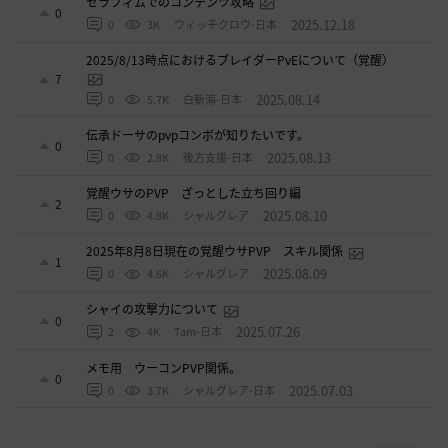
セラフィムでのコンテンツ攻略
0
2025.12.18
0
3K
ウィッチクロウ-日本
2025/8/13時点におけるブレイダーPvEについて（覚醒）
7
2025.08.14
0
5.7K
白斬海-日本
伝承ドーサのpvpコンボが知りたいです。
0
2025.08.13
0
2.8K
後方支援-日本
覚醒ウサのPVP ざっとした立ち回り編
2
2025.08.10
0
4.8K
シャルグレア
2025年8月8日現在の覚醒ウサPVP スキル関係
1
2025.08.09
0
4.6K
シャルグレア
シャイの攻撃力について
0
2025.07.26
2
4K
Tam-日本
メモ用 ウーコンPVP関係。
0
2025.07.03
0
3.7K
シャルグレア-日本