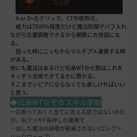
A or D+左クリック。CT中使用可。
威力は7500%程度だけど魔法防御デバフ入れ
ながら位置調整できるから頻繁にお世話に
な
る。
困った時にこっちからマルチプル連携する時
がある。
他にも魔法はあるけど伝承WTの七割はこれを
キッチリ活用できてるかに懸かる。
そこまでシビアにならなくても楽しければいい
と思う。
◆伝承WTなぞのスキル挙動
一応断っておくと全てに言える話ではないのだ
が、右クリやF長押しの連携で
・出した魔法の詠唱が破棄されない(エレクト
リックウェーブ)