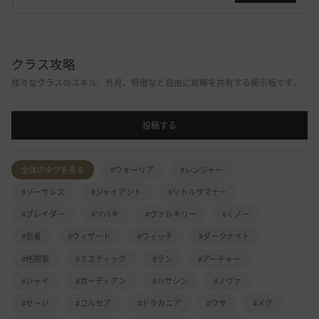
クラス攻略
様々なクラスのスキル、外見、特徴など自由に攻略を共有する掲示板です。
投稿する
全体のタグを見る
#ウォーリア
#レンジャー
#ソーサレス
#ジャイアント
#リトルサマナー
#ブレイダー
#ツバキ
#ヴァルキリー
#くノ一
#忍者
#ウィザード
#ウィッチ
#ダークナイト
#格闘家
#ミスティック
#ラン
#アーチャー
#シャイ
#ガーディアン
#ハサシン
#ノヴァ
#セージ
#コルセア
#ドラカニア
#ウサ
#メグ