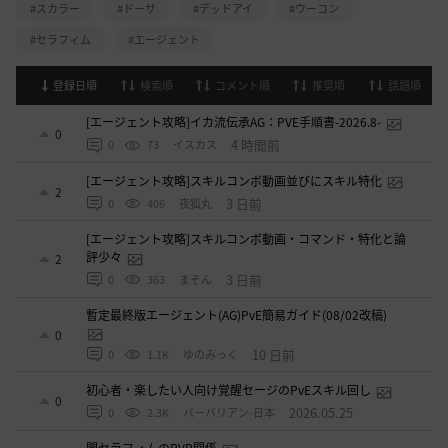
#スカラー
#ドーサ
#デッドアイ
#ウーコン
#セラフィム
#エージェント
登録日順
検索順
コメント順
推奨順
話題順
[エージェント攻略]イカ流伝承AG：PVE手順書-2026.8-
0
4 時間前
0
73
イスカス
[エージェント攻略]スキルコンボ動画並びにスキル特化
2
3 日前
0
406
夜狐丸
[エージェント攻略]スキルコンボ動画・コマンド・特化と論
評少々
2
3 日前
0
363
まそん
暫定最終版エージェント(AG)PvE簡易ガイド(08/02改稿)
0
10 日前
0
1.1K
ゆのみっく
初心者・楽したい人向け覚醒セージのPvEスキル回し
0
2026.05.25
0
2.3K
バ一バリアン-日本