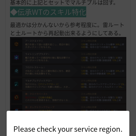
基本的に上記とセットでマルチプルは回す。
◆
伝承WTのスキル特化
最適かは分かんないから参考程度に。雷ルート
と土ルートから再起動出来るようにしてある。
〇実践スキル回し
Please check your service region.