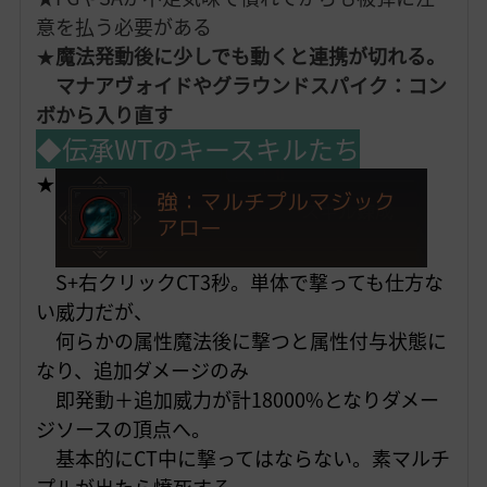
意を払う必要がある
★
魔法発動後に少しでも動くと連携が切れる。
マナアヴォイドやグラウンドスパイク：コン
ボから入り直す
◆伝承WTのキースキルたち
★
S+右クリックCT3秒。単体で撃っても仕方な
い威力だが
、
何らかの属性魔法後に撃つと属性付与状態に
な
り、追加ダメージのみ
即発動＋追加威力が計18000%となりダメー
ジソースの頂点へ。
基本的にCT中に撃ってはならない。素マルチ