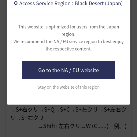
騙すようになって申し訳ないが、伝承WTに明
Access Service Region : Black Desert (Japan)
確なスキル回しは存在しない。
ここでは筆者がよく単体や範囲で使う動きを雑
にコンボルート化して掲載しようと思う。
This website is optimized for users from the Japan
実際はもっとガチャガチャ出してるのであくま
region.
We recommend the NA / EU service region to best enjoy
で一般化に過ぎない点に留意。
the respective content.
★単体回し：左右クリ
→W+C
→S+右クリ
→S+Q→Shift+C→右クリ長押し→S+左クリ
→Shift+左クリ
Go to the NA / EU website
→ S+左右クリ→S+右クリ
→W+C→S+Q......(S+左右のメテオがCT中は他
Stay on the website of this region
魔法を挟む)
★範囲回し：W+C→AorD+左クリ→S+左クリ
→S+右クリ→S+Q→S+C→S+左クリ→S+左右ク
リ→S+右クリ
→Shift+左右クリ→W+C......(一例。)