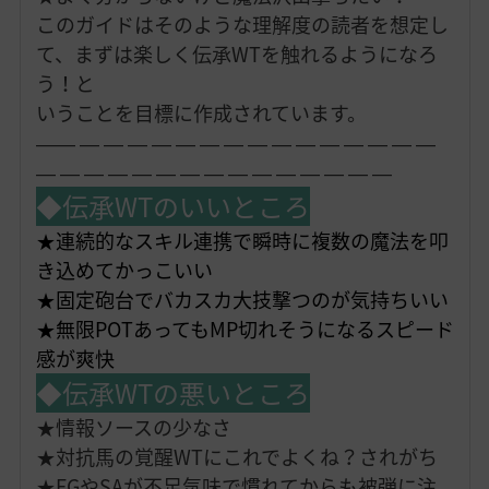
このガイドはそのような理解度の読者を想定し
て、まずは楽しく伝承WTを触れるようになろ
う！と
いうことを目標に作成されています。
―
―
―
―
―
―
―
―
―
―
―
―
―
―
―
―
―
―
―
―
―
―
―
―
―
―
―
―
―
―
―
―
◆伝承WTのいいところ
★連続的なスキル連携で瞬時に複数の魔法を叩
き込めてかっこいい
★固定砲台でバカスカ大技撃つのが気持ちいい
★無限POTあってもMP切れそうになるスピード
感が爽快
◆伝承WTの悪いところ
★情報ソースの少なさ
★対抗馬の覚醒WTにこれでよくね？されがち
★FGやSAが不足気味で慣れてからも被弾に注