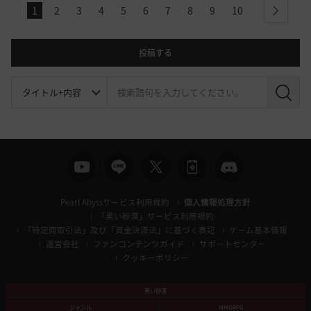
1
2
3
4
5
6
7
8
9
10
next
投稿する
検
索
Pearl Abyssサービス利用規約
個人情報処理方針
「黒い砂漠」サービス利用規約
「特定商取引法」及び「資金決済法」に基づく表記
ゲーム基本情報
運営会社
ファンコンテンツガイド
サポートセンター
クッキーポリシー
黒い砂漠
ジャンル
MMORPG