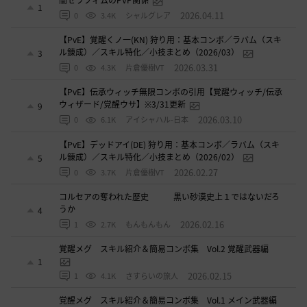
闇セラフィムのPVP関係
1
2026.04.11
0
3.4K
シャルグレア
【PvE】覚醒くノ一(KN) 狩り用：基本コンボ／ラバム（スキ
ル錬成）／スキル特化／小技まとめ（2026/03）
3
2026.03.31
0
4.3K
片倉優樹VT
【PvE】伝承ウィッチ無限コンボの引用【覚醒ウィッチ/伝承
ウィザード/覚醒ウサ】※3/31更新
9
2026.03.10
0
6.1K
アイシャハル-日本
【PvE】デッドアイ(DE) 狩り用：基本コンボ／ラバム（スキ
ル錬成）／スキル特化／小技まとめ（2026/02）
5
2026.02.27
0
3.7K
片倉優樹VT
コルセアの奪われた歴史 黒い砂漠史上１ではないだろ
うか
4
2026.02.16
1
2.7K
もんもんもん
覚醒メグ スキル紹介＆簡易コンボ集 Vol.2 覚醒武器編
1
2026.02.15
1
4.1K
さすらいの旅人
覚醒メグ スキル紹介＆簡易コンボ集 Vol.1 メイン武器編