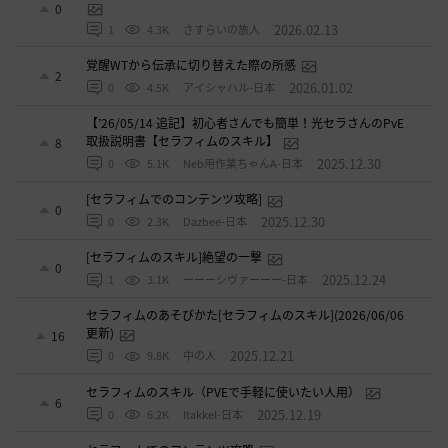
0
2026.02.13
1
4.3K
さすらいの旅人
覚醒WTから伝承に切り替えた際の所感
2
2026.01.02
0
4.5K
アイシャハル-日本
【’26/05/14 追記】初心者さんでも簡単！光セラさんのPvE
取扱説明書【セラフィムのスキル】
8
2025.12.30
0
5.1K
Neb用作業ちゃんA-日本
[セラフィムでのコンテンツ攻略]
0
2025.12.30
0
2.3K
Dazbee-日本
[セラフィムのスキル]絶望の一撃
0
2025.12.24
1
3.1K
ーーーシヴァーーー-日本
セラフィムのあそびかた[セラフィムのスキル](2026/06/06
更新)
16
2025.12.21
0
9.8K
中の人
セラフィムのスキル（PVEで手軽に使いたい人用）
6
2025.12.19
0
6.2K
ItakkeI-日本