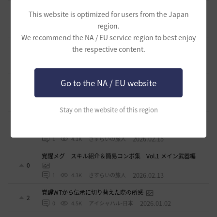
【PvE】伝承ウィッチ無限コンボの引用【覚醒ウィッチ/伝承
This website is optimized for users from the Japan
ウィザード/覚醒ウサ】※3/31更新
9
region.
2026.03.10
0
6.1K
アイシャハル-日本
We recommend the NA / EU service region to best enjoy
【PvE】デッドアイ(DE) 狩り用：基本コンボ／ラバム（スキ
the respective content.
ル錬成）／スキル特化／小技まとめ（2026/02）
5
2026.02.27
0
3.7K
片倉優樹VT
Go to the NA / EU website
コルセアの奪われた歴史 黒い砂漠史上１ではないだろ
うか
4
2026.02.16
1
2.7K
もんもんもん
Stay on the website of this region
覚醒メグ スキル紹介＆簡易コンボ集 Vol.2 覚醒武器編
1
2026.02.15
1
4.1K
さすらいの旅人
覚醒メグ スキル紹介＆簡易コンボ集 Vol.1 メイン武器編
0
2026.02.13
1
4.3K
さすらいの旅人
覚醒WTから伝承に切り替えた際の所感
2
2026.01.02
0
4.5K
アイシャハル-日本