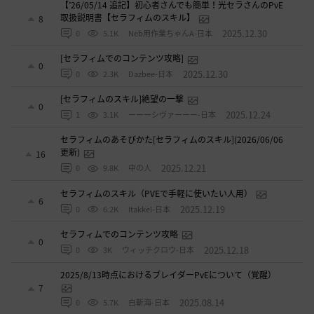
【’26/05/14 追記】初心者さんでも簡単！光セラさんのPvE
取扱説明書【セラフィムのスキル】
8
2025.12.30
0
5.1K
Neb用作業ちゃんA-日本
[セラフィムでのコンテンツ攻略]
0
2025.12.30
0
2.3K
Dazbee-日本
[セラフィムのスキル]絶望の一撃
0
2025.12.24
1
3.1K
ーーーシヴァーーー-日本
セラフィムのあそびかた[セラフィムのスキル](2026/06/06
更新)
16
2025.12.21
0
9.8K
中の人
セラフィムのスキル（PVEで手軽に使いたい人用）
6
2025.12.19
0
6.2K
ItakkeI-日本
セラフィムでのコンテンツ攻略
0
2025.12.18
0
3K
ウィッチクロウ-日本
2025/8/13時点におけるブレイダーPvEについて（覚醒）
7
2025.08.14
0
5.7K
白斬海-日本