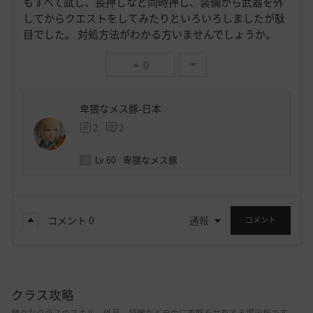
もすべて試し、長押しなど同時押し、装備から武器を外
してからクエストをしてみたりといろいろしましたが駄
目でした。 対処方法がわかる方いませんでしょうか。
0
卑猥なメス豚-日本
2
2
Lv
60
卑猥なメス豚
コメント
0
通報
コメント
クラス攻略