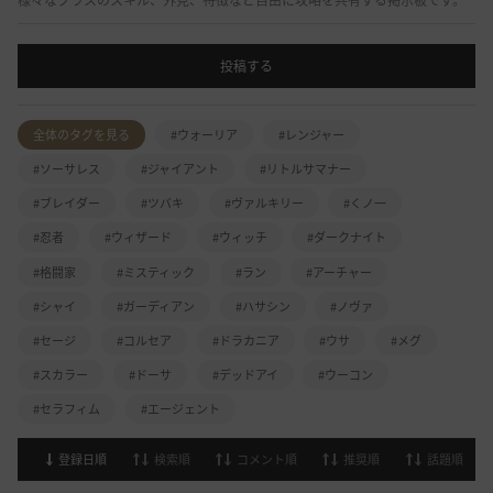
様々なクラスのスキル、外見、特徴など自由に攻略を共有する掲示板です。
投稿する
全体のタグを見る
#ウォーリア
#レンジャー
#ソーサレス
#ジャイアント
#リトルサマナー
#ブレイダー
#ツバキ
#ヴァルキリー
#くノ一
#忍者
#ウィザード
#ウィッチ
#ダークナイト
#格闘家
#ミスティック
#ラン
#アーチャー
#シャイ
#ガーディアン
#ハサシン
#ノヴァ
#セージ
#コルセア
#ドラカニア
#ウサ
#メグ
#スカラー
#ドーサ
#デッドアイ
#ウーコン
#セラフィム
#エージェント
登録日順
検索順
コメント順
推奨順
話題順