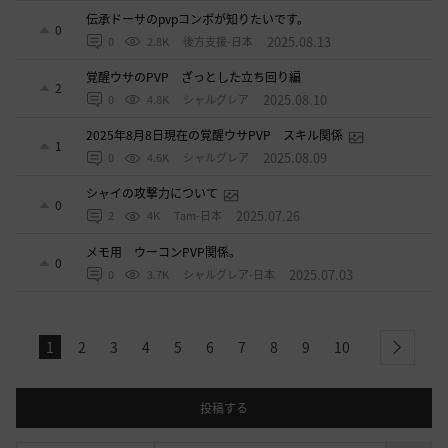
伝承ドーサのpvpコンボが知りたいです。
0
2025.08.13
0
2.8K
後方支援-日本
覚醒ウサのPVP ざっとした立ち回り編
2
2025.08.10
0
4.8K
シャルグレア
2025年8月8日現在の覚醒ウサPVP スキル関係
1
2025.08.09
0
4.6K
シャルグレア
シャイの攻撃力について
0
2025.07.26
2
4K
Tam-日本
メモ用 ウーコンPVP関係。
0
2025.07.03
0
3.7K
シャルグレア-日本
1
2
3
4
5
6
7
8
9
10
next
投稿する