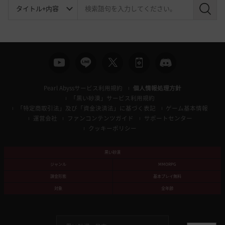
検
索
Pearl Abyssサービス利用規約
個人情報処理方針
「黒い砂漠」サービス利用規約
「特定商取引法」及び「資金決済法」に基づく表記
ゲーム基本情報
運営会社
ファンコンテンツガイド
サポートセンター
クッキーポリシー
黒い砂漠
ジャンル
MMORPG
課金形態
基本プレイ無料
対象
全年齢