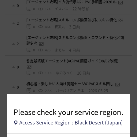
[エージェント攻略]イカ流伝承AG：PVE手順書-2026.8-
0
22 時間前
0
174
イスカス
[エージェント攻略]スキルコンボ動画並びにスキル特化
2
3 日前
0
464
夜狐丸
[エージェント攻略]スキルコンボ動画・コマンド・特化と論
評少々
2
4 日前
0
425
まそん
暫定最終版エージェント(AG)PvE簡易ガイド(08/02改稿)
0
10 日前
0
1.1K
ゆのみっく
初心者・楽したい人向け覚醒セージのPvEスキル回し
0
2026.05.25
0
2.3K
バ一バリアン-日本
闇セラフィムのPVP関係
1
2026.04.11
0
3.4K
シャルグレア
Please check your service region.
【PvE】覚醒くノ一(KN) 狩り用：基本コンボ／ラバム（スキ
Access Service Region : Black Desert (Japan)
ル錬成）／スキル特化／小技まとめ（2026/03）
3
2026.03.31
0
4.3K
片倉優樹VT