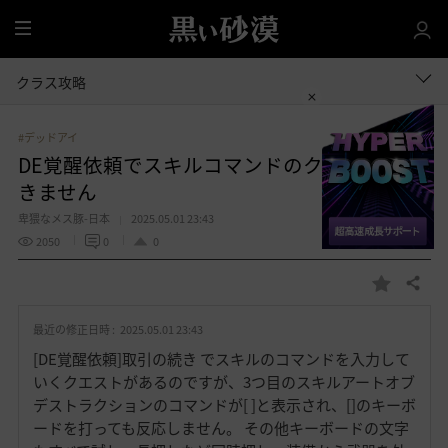
全
体
クラス攻略
#デッドアイ
DE覚醒依頼でスキルコマンドのクエストがで
きません
卑猥なメス豚-日本
2025.05.01 23:43
2050
0
0
共有する
お
気
最近の修正日時 :
2025.05.01 23:43
に
入
[DE覚醒依頼]取引の続き でスキルのコマンドを入力して
り
いくクエストがあるのですが、3つ目のスキルアートオブ
デストラクションのコマンドが[ ]と表示され、[]のキーボ
ードを打っても反応しません。 その他キーボードの文字