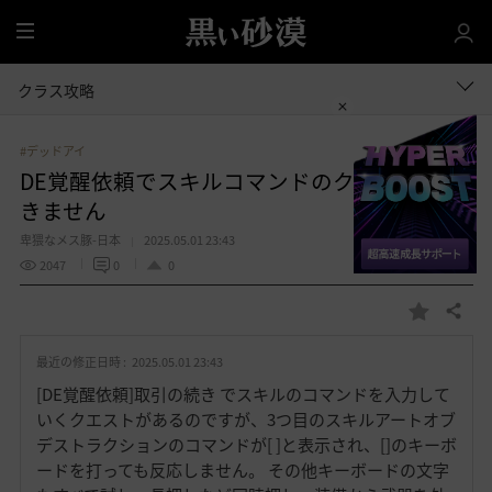
全
体
クラス攻略
#デッドアイ
DE覚醒依頼でスキルコマンドのクエストがで
きません
卑猥なメス豚-日本
2025.05.01 23:43
2047
0
0
共有する
お
気
最近の修正日時 :
2025.05.01 23:43
に
入
[DE覚醒依頼]取引の続き でスキルのコマンドを入力して
り
いくクエストがあるのですが、3つ目のスキルアートオブ
デストラクションのコマンドが[ ]と表示され、[]のキーボ
ードを打っても反応しません。 その他キーボードの文字