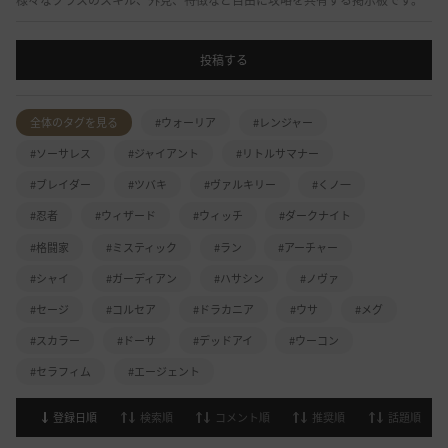
様々なクラスのスキル、外見、特徴など自由に攻略を共有する掲示板です。
投稿する
全体のタグを見る
#ウォーリア
#レンジャー
#ソーサレス
#ジャイアント
#リトルサマナー
#ブレイダー
#ツバキ
#ヴァルキリー
#くノ一
#忍者
#ウィザード
#ウィッチ
#ダークナイト
#格闘家
#ミスティック
#ラン
#アーチャー
#シャイ
#ガーディアン
#ハサシン
#ノヴァ
#セージ
#コルセア
#ドラカニア
#ウサ
#メグ
#スカラー
#ドーサ
#デッドアイ
#ウーコン
#セラフィム
#エージェント
登録日順
検索順
コメント順
推奨順
話題順