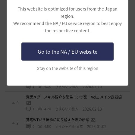
【PvE】伝承ウィッチ無限コンボの引用【覚醒ウィッチ/伝承
This website is optimized for users from the Japan
ウィザード/覚醒ウサ】※3/31更新
9
region.
2026.03.10
0
6.1K
アイシャハル-日本
We recommend the NA / EU service region to best enjoy
【PvE】デッドアイ(DE) 狩り用：基本コンボ／ラバム（スキ
the respective content.
ル錬成）／スキル特化／小技まとめ（2026/02）
5
2026.02.27
0
3.7K
片倉優樹VT
Go to the NA / EU website
コルセアの奪われた歴史 黒い砂漠史上１ではないだろ
うか
4
2026.02.16
1
2.7K
もんもんもん
Stay on the website of this region
覚醒メグ スキル紹介＆簡易コンボ集 Vol.2 覚醒武器編
1
2026.02.15
1
4.1K
さすらいの旅人
覚醒メグ スキル紹介＆簡易コンボ集 Vol.1 メイン武器編
0
2026.02.13
1
4.2K
さすらいの旅人
覚醒WTから伝承に切り替えた際の所感
2
2026.01.02
0
4.5K
アイシャハル-日本