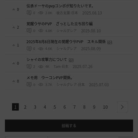
伝承ドーサのpvpコンボが知りたいです。
0
2025.08.13
0
2.8K
後方支援-日本
覚醒ウサのPVP ざっとした立ち回り編
2
2025.08.10
0
4.8K
シャルグレア
2025年8月8日現在の覚醒ウサPVP スキル関係
1
2025.08.09
0
4.6K
シャルグレア
シャイの攻撃力について
0
2025.07.26
2
4K
Tam-日本
メモ用 ウーコンPVP関係。
0
2025.07.03
0
3.7K
シャルグレア-日本
1
2
3
4
5
6
7
8
9
10
next
投稿する