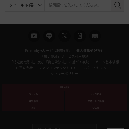
検
索
Pearl Abyssサービス利用規約
個人情報処理方針
「黒い砂漠」サービス利用規約
「特定商取引法」及び「資金決済法」に基づく表記
ゲーム基本情報
運営会社
ファンコンテンツガイド
サポートセンター
クッキーポリシー
黒い砂漠
ジャンル
MMORPG
課金形態
基本プレイ無料
対象
全年齢