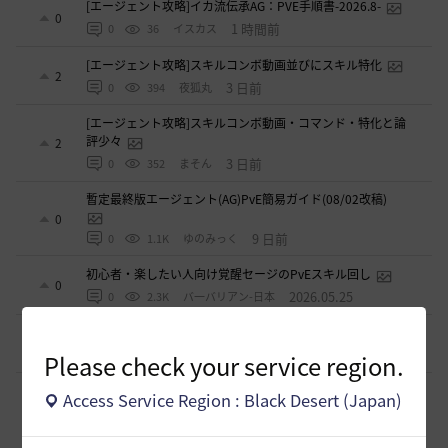
[エージェント攻略]イカ流伝承AG：PVE手順書-2026.8-
0
1 時間前
0
36
イスカス
[エージェント攻略]スキルコンボ動画並びにスキル特化
2
3 日前
0
394
夜狐丸
[エージェント攻略]スキルコンボ動画・コマンド・特化と論
評少々
2
3 日前
0
352
まそん
暫定最終版エージェント(AG)PvE簡易ガイド(08/02改稿)
0
9 日前
0
1.1K
ゆのみっく
初心者・楽したい人向け覚醒セージのPvEスキル回し
0
2026.05.25
0
2.3K
バ一バリアン-日本
闇セラフィムのPVP関係
1
2026.04.11
0
3.4K
シャルグレア
Please check your service region.
【PvE】覚醒くノ一(KN) 狩り用：基本コンボ／ラバム（スキ
Access Service Region : Black Desert (Japan)
ル錬成）／スキル特化／小技まとめ（2026/03）
3
2026.03.31
0
4.3K
片倉優樹VT