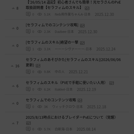
【’26/05/14 追記】初心者さんでも簡単！光セラさんのPvE
取扱説明書【セラフィムのスキル】
8
2025.12.30
0
5.1K
Neb用作業ちゃんA-日本
[セラフィムでのコンテンツ攻略]
0
2025.12.30
0
2.3K
Dazbee-日本
[セラフィムのスキル]絶望の一撃
0
2025.12.24
1
3.1K
ーーーシヴァーーー-日本
セラフィムのあそびかた[セラフィムのスキル](2026/06/06
更新)
16
2025.12.21
0
9.8K
中の人
セラフィムのスキル（PVEで手軽に使いたい人用）
6
2025.12.19
0
6.2K
ItakkeI-日本
セラフィムでのコンテンツ攻略
0
2025.12.18
0
3K
ウィッチクロウ-日本
2025/8/13時点におけるブレイダーPvEについて（覚醒）
7
2025.08.14
0
5.7K
白斬海-日本