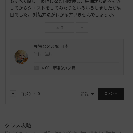
もすべて試し、長押しなど同時押し、装備から武器を外
してからクエストをしてみたりといろいろしましたが駄
目でした。 対処方法がわかる方いませんでしょうか。
0
卑猥なメス豚-日本
2
2
Lv
60
卑猥なメス豚
コメント
0
通報
コメント
クラス攻略