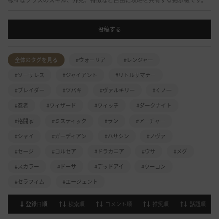
様々なクラスのスキル、外見、特徴など自由に攻略を共有する掲示板です。
投稿する
全体のタグを見る
#ウォーリア
#レンジャー
#ソーサレス
#ジャイアント
#リトルサマナー
#ブレイダー
#ツバキ
#ヴァルキリー
#くノ一
#忍者
#ウィザード
#ウィッチ
#ダークナイト
#格闘家
#ミスティック
#ラン
#アーチャー
#シャイ
#ガーディアン
#ハサシン
#ノヴァ
#セージ
#コルセア
#ドラカニア
#ウサ
#メグ
#スカラー
#ドーサ
#デッドアイ
#ウーコン
#セラフィム
#エージェント
登録日順
検索順
コメント順
推奨順
話題順