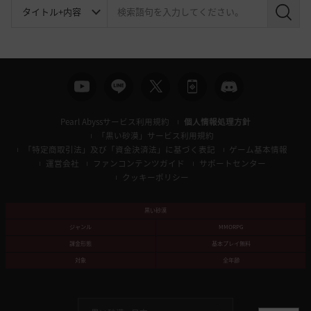
検
索
Pearl Abyssサービス利用規約
個人情報処理方針
「黒い砂漠」サービス利用規約
「特定商取引法」及び「資金決済法」に基づく表記
ゲーム基本情報
運営会社
ファンコンテンツガイド
サポートセンター
クッキーポリシー
黒い砂漠
ジャンル
MMORPG
課金形態
基本プレイ無料
対象
全年齢