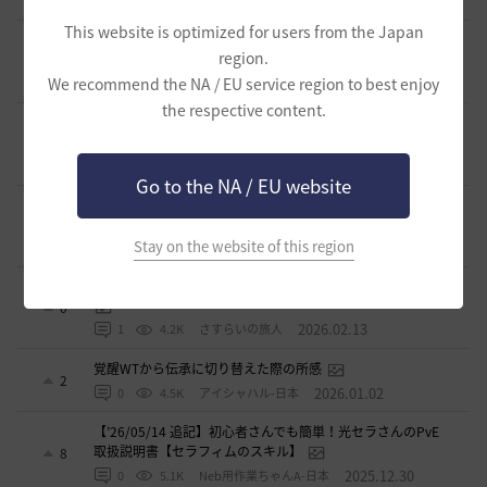
2026.03.10
0
6.1K
アイシャハル-日本
This website is optimized for users from the Japan
【PvE】デッドアイ(DE) 狩り用：基本コンボ／ラバム（スキ
region.
ル錬成）／スキル特化／小技まとめ（2026/02）
5
We recommend the NA / EU service region to best enjoy
2026.02.27
0
3.7K
片倉優樹VT
the respective content.
コルセアの奪われた歴史 黒い砂漠史上１ではないだろ
うか
4
2026.02.16
1
2.7K
もんもんもん
Go to the NA / EU website
覚醒メグ スキル紹介＆簡易コンボ集 Vol.2 覚醒武器編
1
Stay on the website of this region
2026.02.15
1
4.1K
さすらいの旅人
覚醒メグ スキル紹介＆簡易コンボ集 Vol.1 メイン武器編
0
2026.02.13
1
4.2K
さすらいの旅人
覚醒WTから伝承に切り替えた際の所感
2
2026.01.02
0
4.5K
アイシャハル-日本
【’26/05/14 追記】初心者さんでも簡単！光セラさんのPvE
取扱説明書【セラフィムのスキル】
8
2025.12.30
0
5.1K
Neb用作業ちゃんA-日本