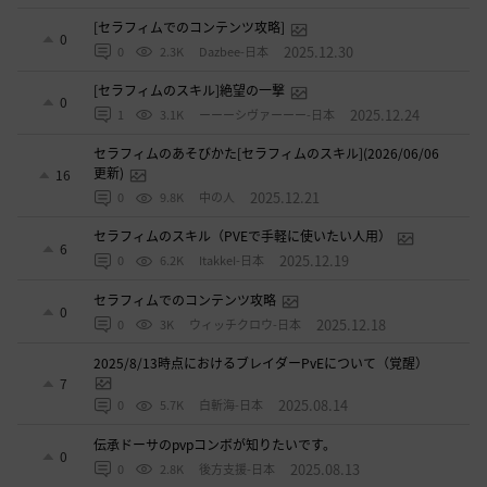
[セラフィムでのコンテンツ攻略]
0
2025.12.30
0
2.3K
Dazbee-日本
[セラフィムのスキル]絶望の一撃
0
2025.12.24
1
3.1K
ーーーシヴァーーー-日本
セラフィムのあそびかた[セラフィムのスキル](2026/06/06
更新)
16
2025.12.21
0
9.8K
中の人
セラフィムのスキル（PVEで手軽に使いたい人用）
6
2025.12.19
0
6.2K
ItakkeI-日本
セラフィムでのコンテンツ攻略
0
2025.12.18
0
3K
ウィッチクロウ-日本
2025/8/13時点におけるブレイダーPvEについて（覚醒）
7
2025.08.14
0
5.7K
白斬海-日本
伝承ドーサのpvpコンボが知りたいです。
0
2025.08.13
0
2.8K
後方支援-日本