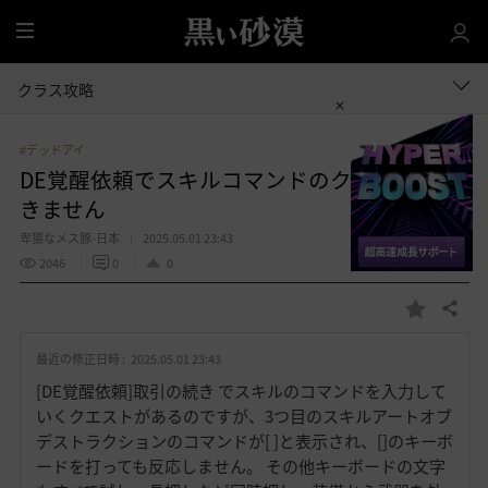
全
体
クラス攻略
#デッドアイ
DE覚醒依頼でスキルコマンドのクエストがで
きません
卑猥なメス豚-日本
2025.05.01 23:43
2046
0
0
共有する
お
気
最近の修正日時 :
2025.05.01 23:43
に
入
[DE覚醒依頼]取引の続き でスキルのコマンドを入力して
り
いくクエストがあるのですが、3つ目のスキルアートオブ
デストラクションのコマンドが[ ]と表示され、[]のキーボ
ードを打っても反応しません。 その他キーボードの文字