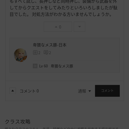
もすべて試し、長押しなど同時押し、装備から武器を外
してからクエストをしてみたりといろいろしましたが駄
目でした。 対処方法がわかる方いませんでしょうか。
0
卑猥なメス豚-日本
2
2
Lv
60
卑猥なメス豚
コメント
0
通報
コメント
クラス攻略