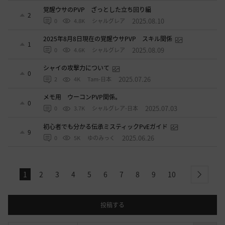
覚醒ウサのPVP ざっとした立ち回り編
2
2025.08.10
0
4.8K
シャルグレア
2025年8月8日現在の覚醒ウサPVP スキル関係
1
2025.08.09
0
4.6K
シャルグレア
シャイの攻撃力について
0
2025.07.26
2
4K
Tam-日本
メモ用 ウーコンPVP関係。
0
2025.07.03
0
3.7K
シャルグレア-日本
初心者でも分かる伝承ミスティックPvEガイド
9
2025.06.26
0
5K
ゆのみっく
1
2
3
4
5
6
7
8
9
10
next
投稿する