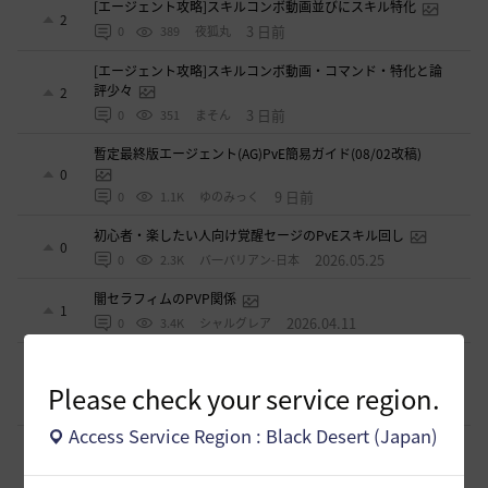
[エージェント攻略]スキルコンボ動画並びにスキル特化
2
3 日前
0
389
夜狐丸
[エージェント攻略]スキルコンボ動画・コマンド・特化と論
評少々
2
3 日前
0
351
まそん
暫定最終版エージェント(AG)PvE簡易ガイド(08/02改稿)
0
9 日前
0
1.1K
ゆのみっく
初心者・楽したい人向け覚醒セージのPvEスキル回し
0
2026.05.25
0
2.3K
バ一バリアン-日本
闇セラフィムのPVP関係
1
2026.04.11
0
3.4K
シャルグレア
【PvE】覚醒くノ一(KN) 狩り用：基本コンボ／ラバム（スキ
ル錬成）／スキル特化／小技まとめ（2026/03）
3
Please check your service region.
2026.03.31
0
4.3K
片倉優樹VT
Access Service Region : Black Desert (Japan)
【PvE】伝承ウィッチ無限コンボの引用【覚醒ウィッチ/伝承
ウィザード/覚醒ウサ】※3/31更新
9