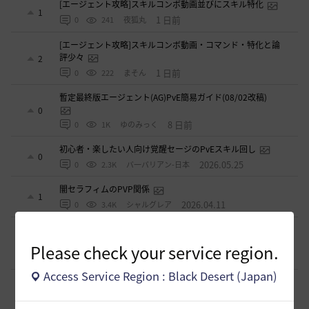
[エージェント攻略]スキルコンボ動画並びにスキル特化
1
1 日前
0
241
夜狐丸
[エージェント攻略]スキルコンボ動画・コマンド・特化と論
評少々
2
1 日前
0
222
まそん
暫定最終版エージェント(AG)PvE簡易ガイド(08/02改稿)
0
8 日前
0
1K
ゆのみっく
初心者・楽したい人向け覚醒セージのPvEスキル回し
0
2026.05.25
0
2.3K
バ一バリアン-日本
闇セラフィムのPVP関係
1
2026.04.11
0
3.4K
シャルグレア
【PvE】覚醒くノ一(KN) 狩り用：基本コンボ／ラバム（スキ
ル錬成）／スキル特化／小技まとめ（2026/03）
3
Please check your service region.
2026.03.31
0
4.3K
片倉優樹VT
Access Service Region : Black Desert (Japan)
【PvE】伝承ウィッチ無限コンボの引用【覚醒ウィッチ/伝承
ウィザード/覚醒ウサ】※3/31更新
9