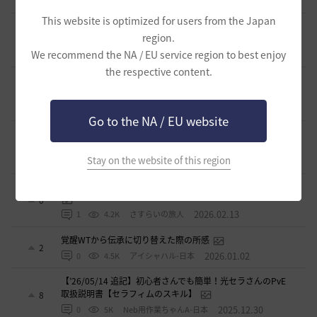
2026.03.10
0
6.1K
アイシャハル-日本
This website is optimized for users from the Japan
【PvE】デッドアイ(DE) 狩り用：基本コンボ／ラバム（スキ
region.
ル錬成）／スキル特化／小技まとめ（2026/02）
5
We recommend the NA / EU service region to best enjoy
2026.02.27
0
3.6K
片倉優樹VT
the respective content.
コルセアの奪われた歴史 黒い砂漠史上１ではないだろ
うか
4
2026.02.16
1
2.7K
もんもんもん
Go to the NA / EU website
覚醒メグ スキル紹介＆簡易コンボ集 Vol.2 覚醒武器編
1
Stay on the website of this region
2026.02.15
1
4.1K
さすらいの旅人
覚醒メグ スキル紹介＆簡易コンボ集 Vol.1 メイン武器編
0
2026.02.13
1
4.2K
さすらいの旅人
覚醒WTから伝承に切り替えた際の所感
2
2026.01.02
0
4.5K
アイシャハル-日本
【’26/05/14 追記】初心者さんでも簡単！光セラさんのPvE
取扱説明書【セラフィムのスキル】
8
2025.12.30
0
5K
Neb用作業ちゃんA-日本