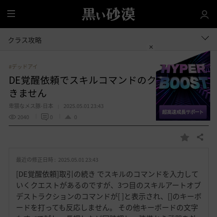
全
体
クラス攻略
#デッドアイ
DE覚醒依頼でスキルコマンドのクエストがで
きません
卑猥なメス豚-日本
2025.05.01 23:43
2040
0
0
共有する
お
気
最近の修正日時 :
2025.05.01 23:43
に
入
[DE覚醒依頼]取引の続き でスキルのコマンドを入力して
り
いくクエストがあるのですが、3つ目のスキルアートオブ
デストラクションのコマンドが[ ]と表示され、[]のキーボ
ードを打っても反応しません。 その他キーボードの文字