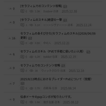
[セラフィムでのコンテンツ攻略]
0
2025.12.30
0
2.3K
Dazbee-日本
[セラフィムのスキル]絶望の一撃
0
2025.12.24
1
3.1K
ーーーシヴァーーー-日本
セラフィムのあそびかた[セラフィムのスキル](2026/06/06
更新)
16
2025.12.21
0
9.8K
中の人
セラフィムのスキル（PVEで手軽に使いたい人用）
6
2025.12.19
0
6.2K
ItakkeI-日本
セラフィムでのコンテンツ攻略
0
2025.12.18
0
3K
ウィッチクロウ-日本
2025/8/13時点におけるブレイダーPvEについて（覚醒）
7
2025.08.14
0
5.7K
白斬海-日本
伝承ドーサのpvpコンボが知りたいです。
0
2025.08.13
0
2.8K
後方支援-日本