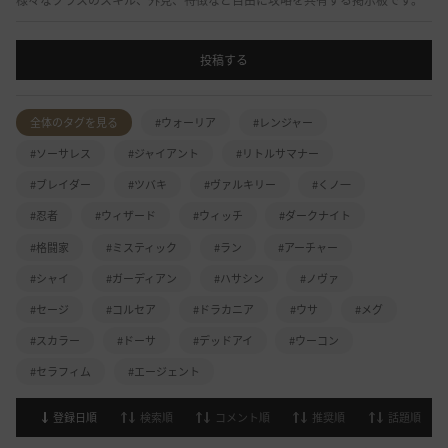
様々なクラスのスキル、外見、特徴など自由に攻略を共有する掲示板です。
投稿する
全体のタグを見る
#ウォーリア
#レンジャー
#ソーサレス
#ジャイアント
#リトルサマナー
#ブレイダー
#ツバキ
#ヴァルキリー
#くノ一
#忍者
#ウィザード
#ウィッチ
#ダークナイト
#格闘家
#ミスティック
#ラン
#アーチャー
#シャイ
#ガーディアン
#ハサシン
#ノヴァ
#セージ
#コルセア
#ドラカニア
#ウサ
#メグ
#スカラー
#ドーサ
#デッドアイ
#ウーコン
#セラフィム
#エージェント
登録日順
検索順
コメント順
推奨順
話題順