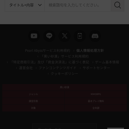
検
索
Pearl Abyssサービス利用規約
個人情報処理方針
「黒い砂漠」サービス利用規約
「特定商取引法」及び「資金決済法」に基づく表記
ゲーム基本情報
運営会社
ファンコンテンツガイド
サポートセンター
クッキーポリシー
黒い砂漠
ジャンル
MMORPG
課金形態
基本プレイ無料
対象
全年齢