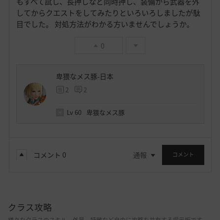
もすべて試し、長押しなど同時押し、装備から武器を外
してからクエストをしてみたりといろいろしましたが駄
目でした。 対処方法がわかる方いませんでしょうか。
0
卑猥なメス豚-日本
2
2
Lv
60
卑猥なメス豚
コメント
0
通報
コメント
クラス攻略