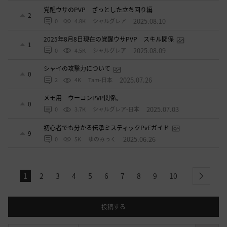
覚醒ウサのPVP ざっとした立ち回り編
2
2025.08.10
0
4.8K
シャルグレア
2025年8月8日現在の覚醒ウサPVP スキル関係
1
2025.08.09
0
4.5K
シャルグレア
シャイの攻撃力について
0
2025.07.26
2
4K
Tam-日本
メモ用 ウーコンPVP関係。
0
2025.07.03
0
3.7K
シャルグレア-日本
初心者でも分かる伝承ミスティックPvEガイド
9
2025.06.26
0
5K
ゆのみっく
1
2
3
4
5
6
7
8
9
10
next
投稿する