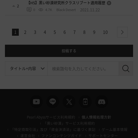
【HS】黒い砂漠研究所クラスリブート適用履歴
2
2021.11.22
0
4.7K
Black Desert
1
2
3
4
5
6
7
8
9
10
next
投稿する
検
索
Pearl Abyssサービス利用規約
個人情報処理方針
「黒い砂漠」サービス利用規約
「特定商取引法」及び「資金決済法」に基づく表記
ゲーム基本情報
運営会社
ファンコンテンツガイド
サポートセンター