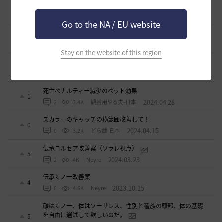
アタニスホタルはなぜ家門バッグに入れられないのか？
6
2024.07.17
3
3.2K
Lyzerica
Go to the NA / EU website
闇の精霊の怒り200％のCTについて
4
2024.06.17
1
3.2K
エンカ-日本
Stay on the website of this region
スキルジャンプと空中攻撃スキルの設置案
0
2024.05.22
0
2.9K
不明
死亡ペナルティー減少のペット効果
1
2024.04.28
2
3.4K
観賞用やる夫-日本
スカラーのキャッチの横範囲改善して！
0
2024.04.15
0
3.2K
どら蔵-日本
伝承コルセア改善案（ソラレ視点）
5
2024.03.23
2
4K
Neyre
伝承くノ一改善案
4
2023.10.15
0
4.6K
Neyre
顔はくノ一、体はソーサレス、性別と種族の頭部、体の基礎
を自由に選ばして欲しいのだ。
5