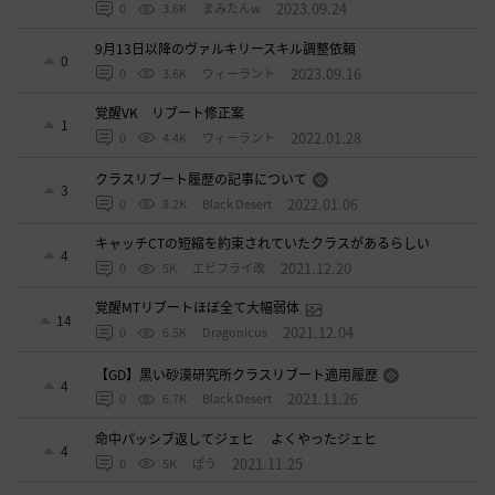
2023.09.24
0
3.6K
まみたんw
9月13日以降のヴァルキリースキル調整依頼
0
2023.09.16
0
3.6K
ウィーラント
覚醒VK リブート修正案
1
2022.01.28
0
4.4K
ウィーラント
クラスリブート履歴の記事について
3
2022.01.06
0
8.2K
Black Desert
キャッチCTの短縮を約束されていたクラスがあるらしい
4
2021.12.20
0
5K
エビフライ改
覚醒MTリブートほぼ全て大幅弱体
14
2021.12.04
0
6.5K
Dragonicus
【GD】黒い砂漠研究所クラスリブート適用履歴
4
2021.11.26
0
6.7K
Black Desert
命中パッシブ返してジェヒ よくやったジェヒ
4
2021.11.25
0
5K
ぽう