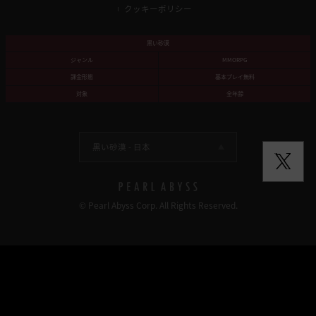
クッキーポリシー
黒い砂漠
ジャンル
MMORPG
課金形態
基本プレイ無料
対象
全年齢
黒い砂漠 -
日本
© Pearl Abyss Corp. All Rights Reserved.