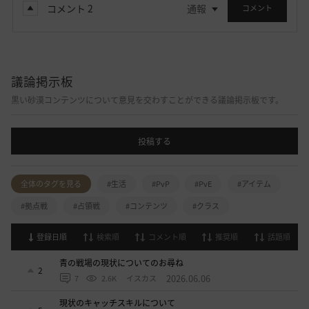
コメント
2
通報
コメント
議論掲示板
黒い砂漠コンテンツについて意見を交わすことができる議論掲示板です。
投稿する
全体のタグを見る
#生活
#PvP
#PvE
#アイテム
#拠点戦
#占領戦
#コンテンツ
#クラス
登録日順
検索順
コメント順
推奨順
話題順
青の戦場の現状についてのお尋ね
2
2026.06.06
7
2.6K
イスカス
現状のキャッチスキルについて