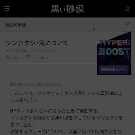
全
体
議論掲示板
ソンカクシ7災について
たんくす-日本
2025.03.20 23:31
3270
2
1
共有する
お
気
最近の修正日時 :
2025.03.20 23:31
に
入
こんにちは、ソンカクシ７災を攻略している冒険者の方
り
にお尋ねです。
HP６～７割くらいになったときに発動する、
ソンカクシの分身から黒い涙を流しているソンカクシを
見つけ出し、
攻撃するフェーズについて、以前に比べて時間がかなり