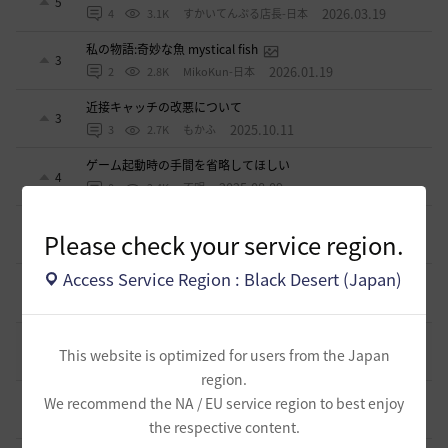
5
2026.03.19
4
3.1K
すかいてんぷる店長-日本
私の物語:奇妙な魚 mystical fish
3
2026.01.19
2
2.8K
MikoKun-日本
近接キャッチの改悪について
3
2025.10.11
3
2.7K
もかふ
ゲーム起動時の手間を省略してほしい
4
2025.08.09
0
2.4K
不明
SGとGA
15
Please check your service region.
2025.04.29
2
3K
mmbo
Access Service Region : Black Desert (Japan)
生活用の補助道具について
15
2025.03.28
0
3K
エンカ-日本
ソンカクシ7災について
1
This website is optimized for users from the Japan
2025.03.20
2
3.3K
たんくす-日本
region.
アグリスの熱気の様なカプラス用の熱気も欲しい
We recommend the NA / EU service region to best enjoy
0
2024.10.06
0
2.8K
不明
the respective content.