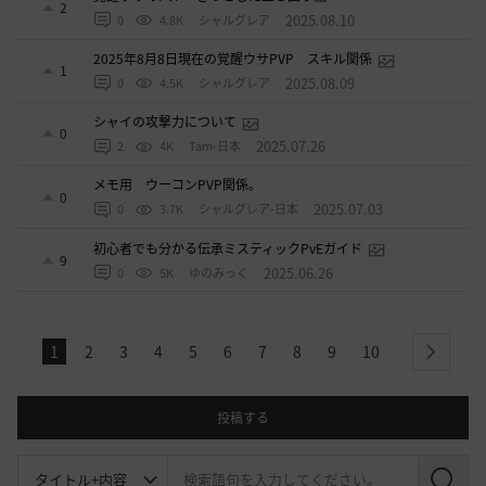
2
2025.08.10
0
4.8K
シャルグレア
2025年8月8日現在の覚醒ウサPVP スキル関係
1
2025.08.09
0
4.5K
シャルグレア
シャイの攻撃力について
0
2025.07.26
2
4K
Tam-日本
メモ用 ウーコンPVP関係。
0
2025.07.03
0
3.7K
シャルグレア-日本
初心者でも分かる伝承ミスティックPvEガイド
9
2025.06.26
0
5K
ゆのみっく
1
2
3
4
5
6
7
8
9
10
next
投稿する