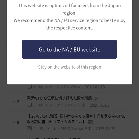
【PvE】デッドアイ(DE) 狩り用：基本コンボ／ラバム（スキ
This website is optimized for users from the Japan
ル錬成）／スキル特化／小技まとめ（2026/02）
5
region.
2026.02.27
0
3.6K
片倉優樹VT
We recommend the NA / EU service region to best enjoy
the respective content.
コルセアの奪われた歴史 黒い砂漠史上１ではないだろ
うか
4
2026.02.16
1
2.7K
もんもんもん
Go to the NA / EU website
覚醒メグ スキル紹介＆簡易コンボ集 Vol.2 覚醒武器編
1
2026.02.15
1
4.1K
さすらいの旅人
Stay on the website of this region
覚醒メグ スキル紹介＆簡易コンボ集 Vol.1 メイン武器編
0
2026.02.13
1
4.2K
さすらいの旅人
覚醒WTから伝承に切り替えた際の所感
2
2026.01.02
0
4.5K
アイシャハル-日本
【’26/05/14 追記】初心者さんでも簡単！光セラさんのPvE
取扱説明書【セラフィムのスキル】
8
2025.12.30
0
5K
Neb用作業ちゃんA-日本