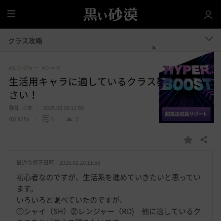
全
体
クラス攻略
#レンジャー
#シャイ
生活用キャラに適しているクラス教えてくだ
さい！
弥知-日本
2025.02.20 11:50
8254
3
2
共有する
お
気
最近の修正日時 :
2025.02.20 11:50
に
入
初心者なのですが、生活系を進めていきたいと思ってい
り
ます。
いろいろと調べていたのですが、
①シャイ（SH）②レンジャー（RD) 他に適しているク