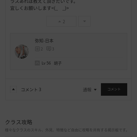
ラスあれば教えて頂きたいです。
宜しくお願いします<(_ _)>
2
弥知-日本
2
3
Lv
56
胡子
コメント
3
通報
コメント
クラス攻略
様々なクラスのスキル、外見、特徴など自由に攻略を共有する掲示板です。