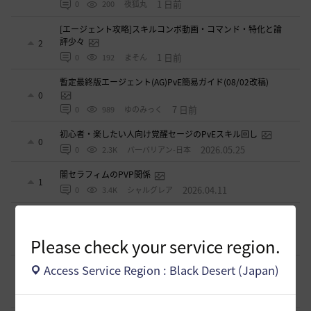
1 日前
0
200
夜狐丸
[エージェント攻略]スキルコンボ動画・コマンド・特化と論
評少々
2
1 日前
0
192
まそん
暫定最終版エージェント(AG)PvE簡易ガイド(08/02改稿)
0
7 日前
0
989
ゆのみっく
初心者・楽したい人向け覚醒セージのPvEスキル回し
0
2026.05.25
0
2.3K
バ一バリアン-日本
闇セラフィムのPVP関係
1
2026.04.11
0
3.4K
シャルグレア
【PvE】覚醒くノ一(KN) 狩り用：基本コンボ／ラバム（スキ
ル錬成）／スキル特化／小技まとめ（2026/03）
3
Please check your service region.
2026.03.31
0
4.3K
片倉優樹VT
【PvE】伝承ウィッチ無限コンボの引用【覚醒ウィッチ/伝承
Access Service Region : Black Desert (Japan)
ウィザード/覚醒ウサ】※3/31更新
9
2026.03.10
0
6.1K
アイシャハル-日本