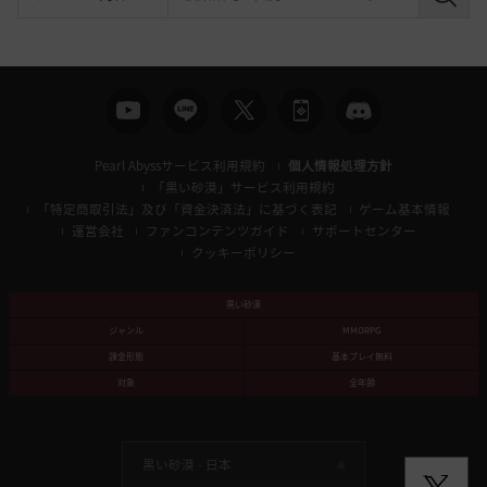
検
索
Pearl Abyssサービス利用規約
個人情報処理方針
「黒い砂漠」サービス利用規約
「特定商取引法」及び「資金決済法」に基づく表記
ゲーム基本情報
運営会社
ファンコンテンツガイド
サポートセンター
クッキーポリシー
黒い砂漠
ジャンル
MMORPG
課金形態
基本プレイ無料
対象
全年齢
黒い砂漠 -
日本