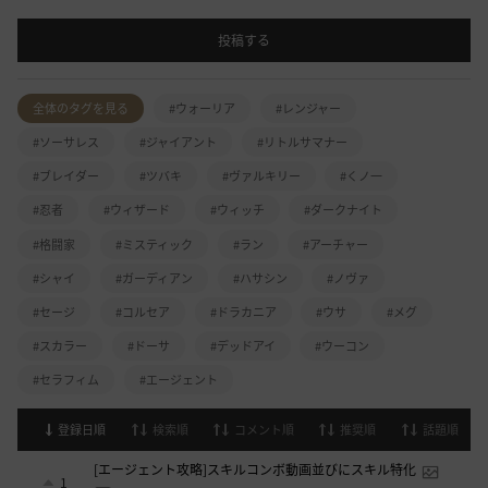
投稿する
全体のタグを見る
#ウォーリア
#レンジャー
#ソーサレス
#ジャイアント
#リトルサマナー
#ブレイダー
#ツバキ
#ヴァルキリー
#くノ一
#忍者
#ウィザード
#ウィッチ
#ダークナイト
#格闘家
#ミスティック
#ラン
#アーチャー
#シャイ
#ガーディアン
#ハサシン
#ノヴァ
#セージ
#コルセア
#ドラカニア
#ウサ
#メグ
#スカラー
#ドーサ
#デッドアイ
#ウーコン
#セラフィム
#エージェント
登録日順
検索順
コメント順
推奨順
話題順
[エージェント攻略]スキルコンボ動画並びにスキル特化
1