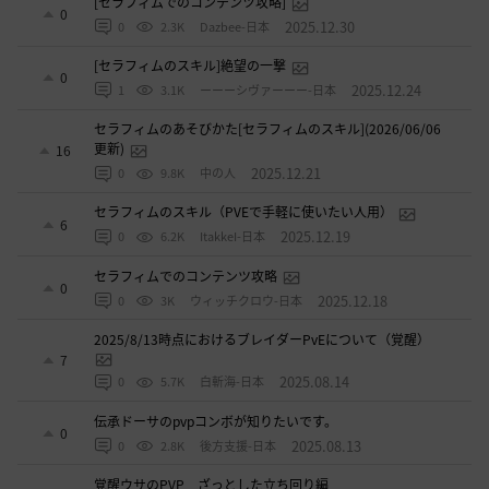
[セラフィムでのコンテンツ攻略]
0
2025.12.30
0
2.3K
Dazbee-日本
[セラフィムのスキル]絶望の一撃
0
2025.12.24
1
3.1K
ーーーシヴァーーー-日本
セラフィムのあそびかた[セラフィムのスキル](2026/06/06
更新)
16
2025.12.21
0
9.8K
中の人
セラフィムのスキル（PVEで手軽に使いたい人用）
6
2025.12.19
0
6.2K
ItakkeI-日本
セラフィムでのコンテンツ攻略
0
2025.12.18
0
3K
ウィッチクロウ-日本
2025/8/13時点におけるブレイダーPvEについて（覚醒）
7
2025.08.14
0
5.7K
白斬海-日本
伝承ドーサのpvpコンボが知りたいです。
0
2025.08.13
0
2.8K
後方支援-日本
覚醒ウサのPVP ざっとした立ち回り編