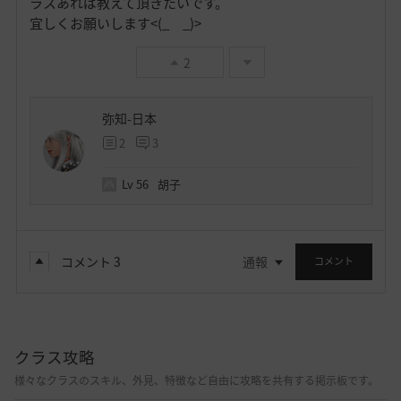
ラスあれば教えて頂きたいです。
宜しくお願いします<(_ _)>
2
弥知-日本
2
3
Lv
56
胡子
コメント
3
通報
コメント
クラス攻略
様々なクラスのスキル、外見、特徴など自由に攻略を共有する掲示板です。