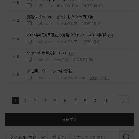
0
2025.08.13
0
2.8K
後方支援-日本
覚醒ウサのPVP ざっとした立ち回り編
2
2025.08.10
0
4.8K
シャルグレア
2025年8月8日現在の覚醒ウサPVP スキル関係
1
2025.08.09
0
4.6K
シャルグレア
シャイの攻撃力について
0
2025.07.26
2
4K
Tam-日本
メモ用 ウーコンPVP関係。
0
2025.07.03
0
3.7K
シャルグレア-日本
1
2
3
4
5
6
7
8
9
10
next
投稿する