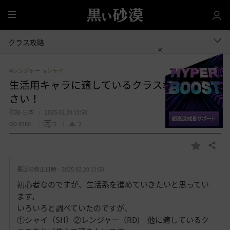
全
体
クラス攻略
#レンジャー
#シャイ
生活用キャラに適しているクラス教えてくだ
さい！
弥知-日本
2025.02.20 11:50
8280
3
2
共有する
お
気
最近の修正日時 :
2025.02.20 11:50
に
入
初心者なのですが、生活系を進めていきたいと思ってい
り
ます。
いろいろと調べていたのですが、
①シャイ（SH）②レンジャー（RD) 他に適しているク