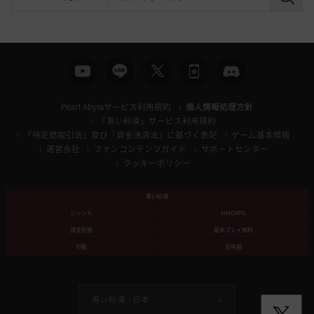
検
索
Pearl Abyssサービス利用規約
個人情報処理方針
「黒い砂漠」サービス利用規約
「特定商取引法」及び「資金決済法」に基づく表記
ゲーム基本情報
運営会社
ファンコンテンツガイド
サポートセンター
クッキーポリシー
黒い砂漠
ジャンル
MMORPG
課金形態
基本プレイ無料
対象
全年齢
黒い砂漠 -
日本