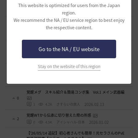
ウィザード/覚醒ウサ】※3/31更新
9
This website is optimized for users from the Japan
2026.03.10
0
6.1K
アイシャハル-日本
region.
We recommend the NA / EU service region to best enjoy
【PvE】デッドアイ(DE) 狩り用：基本コンボ／ラバム（スキ
the respective content.
ル錬成）／スキル特化／小技まとめ（2026/02）
5
2026.02.27
0
3.7K
片倉優樹VT
コルセアの奪われた歴史 黒い砂漠史上１ではないだろ
Go to the NA / EU website
うか
4
2026.02.16
1
2.7K
もんもんもん
Stay on the website of this region
覚醒メグ スキル紹介＆簡易コンボ集 Vol.2 覚醒武器編
1
2026.02.15
1
4.1K
さすらいの旅人
覚醒メグ スキル紹介＆簡易コンボ集 Vol.1 メイン武器編
0
2026.02.13
1
4.2K
さすらいの旅人
覚醒WTから伝承に切り替えた際の所感
2
2026.01.02
0
4.5K
アイシャハル-日本
【’26/05/14 追記】初心者さんでも簡単！光セラさんのPvE