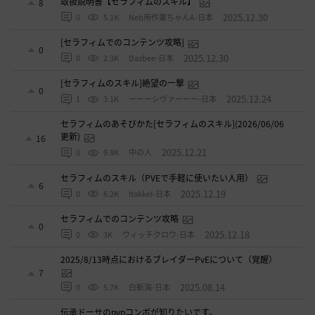
取扱説明書【セラフィムのスキル】
8
2025.12.30
0
5.1K
Neb用作業ちゃんA-日本
[セラフィムでのコンテンツ攻略]
0
2025.12.30
0
2.3K
Dazbee-日本
[セラフィムのスキル]絶望の一撃
0
2025.12.24
1
3.1K
ーーーシヴァーーー-日本
セラフィムのあそびかた[セラフィムのスキル](2026/06/06
更新)
16
2025.12.21
0
9.8K
中の人
セラフィムのスキル（PVEで手軽に使いたい人用）
6
2025.12.19
0
6.2K
ItakkeI-日本
セラフィムでのコンテンツ攻略
0
2025.12.18
0
3K
ウィッチクロウ-日本
2025/8/13時点におけるブレイダーPvEについて（覚醒）
7
2025.08.14
0
5.7K
白斬海-日本
伝承ドーサのpvpコンボが知りたいです。