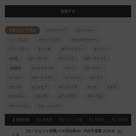
投稿する
全体のタグを見る
#ウォーリア
#レンジャー
#ソーサレス
#ジャイアント
#リトルサマナー
#ブレイダー
#ツバキ
#ヴァルキリー
#くノ一
#忍者
#ウィザード
#ウィッチ
#ダークナイト
#格闘家
#ミスティック
#ラン
#アーチャー
#シャイ
#ガーディアン
#ハサシン
#ノヴァ
#セージ
#コルセア
#ドラカニア
#ウサ
#メグ
#スカラー
#ドーサ
#デッドアイ
#ウーコン
#セラフィム
#エージェント
登録日順
検索順
コメント順
推奨順
話題順
[エージェント攻略]イカ流伝承AG：PVE手順書-2026.8-
0