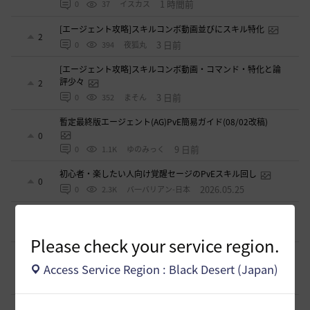
1 時間前
0
37
イスカス
[エージェント攻略]スキルコンボ動画並びにスキル特化
2
3 日前
0
394
夜狐丸
[エージェント攻略]スキルコンボ動画・コマンド・特化と論
評少々
2
3 日前
0
352
まそん
暫定最終版エージェント(AG)PvE簡易ガイド(08/02改稿)
0
9 日前
0
1.1K
ゆのみっく
初心者・楽したい人向け覚醒セージのPvEスキル回し
0
2026.05.25
0
2.3K
バ一バリアン-日本
闇セラフィムのPVP関係
1
2026.04.11
0
3.4K
シャルグレア
Please check your service region.
【PvE】覚醒くノ一(KN) 狩り用：基本コンボ／ラバム（スキ
ル錬成）／スキル特化／小技まとめ（2026/03）
Access Service Region : Black Desert (Japan)
3
2026.03.31
0
4.3K
片倉優樹VT
【PvE】伝承ウィッチ無限コンボの引用【覚醒ウィッチ/伝承