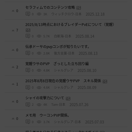
セラフィムでのコンテンツ攻略
0
2025.12.18
0
3K
ウィッチクロウ-日本
2025/8/13時点におけるブレイダーPvEについて（覚醒）
7
2025.08.14
0
5.7K
白斬海-日本
伝承ドーサのpvpコンボが知りたいです。
0
2025.08.13
0
2.8K
後方支援-日本
覚醒ウサのPVP ざっとした立ち回り編
2
2025.08.10
0
4.8K
シャルグレア
2025年8月8日現在の覚醒ウサPVP スキル関係
1
2025.08.09
0
4.6K
シャルグレア
シャイの攻撃力について
0
2025.07.26
2
4K
Tam-日本
メモ用 ウーコンPVP関係。
0
2025.07.03
0
3.7K
シャルグレア-日本