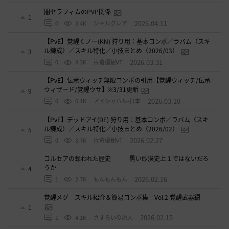
闇セラフィムのPVP関係
1
2026.04.11
0
3.4K
シャルグレア
【PvE】覚醒くノ一(KN) 狩り用：基本コンボ／ラバム（スキ
ル錬成）／スキル特化／小技まとめ（2026/03）
3
2026.03.31
0
4.3K
片倉優樹VT
【PvE】伝承ウィッチ無限コンボの引用【覚醒ウィッチ/伝承
ウィザード/覚醒ウサ】※3/31更新
9
2026.03.10
0
6.1K
アイシャハル-日本
【PvE】デッドアイ(DE) 狩り用：基本コンボ／ラバム（スキ
ル錬成）／スキル特化／小技まとめ（2026/02）
5
2026.02.27
0
3.7K
片倉優樹VT
コルセアの奪われた歴史 黒い砂漠史上１ではないだろ
うか
4
2026.02.16
1
2.7K
もんもんもん
覚醒メグ スキル紹介＆簡易コンボ集 Vol.2 覚醒武器編
1
2026.02.15
1
4.1K
さすらいの旅人