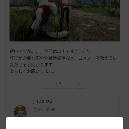
短いですが。。。今回は以上です(*´ω`*)
訂正が必要な部分や補足説明など、コメントで教えてい
ただけると助かります！
よろしくお願いします。
2
冫LARiSSA
98
68
Lv
62
冫Melia