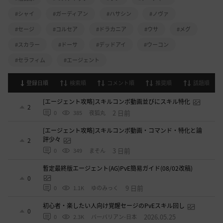
#シャイ
#ガーディアン
#ハサシン
#ノヴァ
#セージ
#コルセア
#ドラカニア
#ウサ
#メグ
#スカラー
#ドーサ
#デッドアイ
#ウーコン
#セラフィム
#エージェント
登録日順
検索順
コメント順
推奨順
話題順
[エージェント攻略]スキルコンボ動画並びにスキル特化
2
2 日前
0
385
夜狐丸
[エージェント攻略]スキルコンボ動画・コマンド・特化と論
評少々
2
3 日前
0
349
まそん
暫定最終版エージェント(AG)PvE簡易ガイド(08/02改稿)
0
9 日前
0
1.1K
ゆのみっく
初心者・楽したい人向け覚醒セージのPvEスキル回し
0
2026.05.25
0
2.3K
バ一バリアン-日本