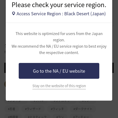
Please check your service region.
Access Service Region : Black Desert (Japan)
コメント
0
通報
コメント
This website is optimized for users from the Japan
region.
クラス攻略
We recommend the NA / EU service region to best enjoy
様々なクラスのスキル、外見、特徴など自由に攻略を共有する掲示板です。
the respective content.
投稿する
Go to the NA / EU website
全体のタグを見る
#ウォーリア
#レンジャー
Stay on the website of this region
#ソーサレス
#ジャイアント
#リトルサマナー
#ブレイダー
#ツバキ
#ヴァルキリー
#くノ一
#忍者
#ウィザード
#ウィッチ
#ダークナイト
#格闘家
#ミスティック
#ラン
#アーチャー