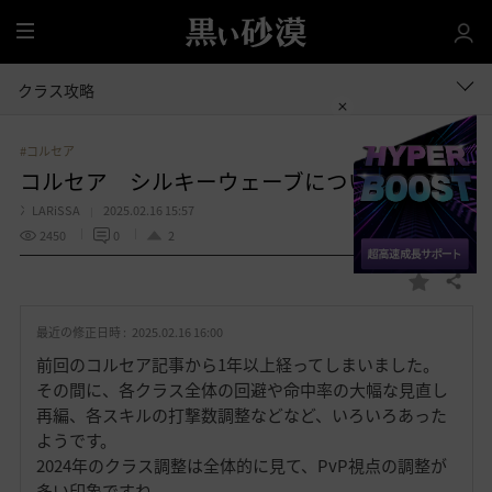
全
体
クラス攻略
#コルセア
コルセア シルキーウェーブについて
冫LARiSSA
2025.02.16 15:57
2450
0
2
共有する
お
気
最近の修正日時 :
2025.02.16 16:00
に
入
前回のコルセア記事から1年以上経ってしまいました。
り
その間に、各クラス全体の回避や命中率の大幅な見直し
再編、各スキルの打撃数調整などなど、いろいろあった
ようです。
2024年のクラス調整は全体的に見て、PvP視点の調整が
多い印象ですね。