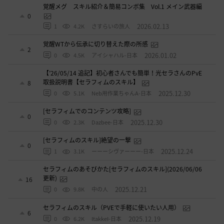
覚醒メグ スキル紹介＆簡易コンボ集 Vol.1 メイン武器編
0
2026.02.13
1
4.2K
さすらいの旅人
覚醒WTから伝承に切り替えた際の所感
2
2026.01.02
0
4.5K
アイシャハル-日本
【’26/05/14 追記】初心者さんでも簡単！光セラさんのPvE
取扱説明書【セラフィムのスキル】
8
2025.12.30
0
5.1K
Neb用作業ちゃんA-日本
[セラフィムでのコンテンツ攻略]
0
2025.12.30
0
2.3K
Dazbee-日本
[セラフィムのスキル]絶望の一撃
0
2025.12.24
1
3.1K
ーーーシヴァーーー-日本
セラフィムのあそびかた[セラフィムのスキル](2026/06/06
更新)
16
2025.12.21
0
9.8K
中の人
セラフィムのスキル（PVEで手軽に使いたい人用）
6
2025.12.19
0
6.2K
ItakkeI-日本