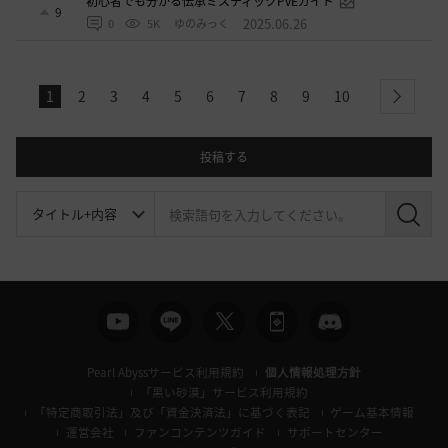
初心者でも分かる伝承ミスティックPvEガイド
9
2025.06.26
0
5K
ゆのみっく
1
2
3
4
5
6
7
8
9
10
next
投稿する
検
索
Pearl Abyssサービス利用規約
個人情報処理方針
「黒い砂漠」サービス利用規約
「特定商取引法」及び「資金決済法」に基づく表記
ゲーム基本情報
運営会社
ファンコンテンツガイド
サポートセンター