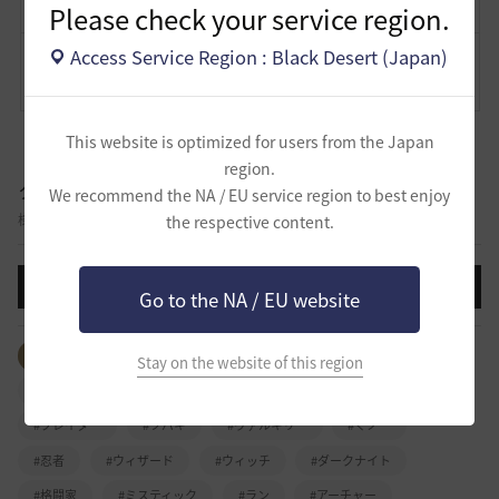
Please check your service region.
Access Service Region : Black Desert (Japan)
コメント
0
通報
コメント
This website is optimized for users from the Japan
region.
クラス攻略
We recommend the NA / EU service region to best enjoy
様々なクラスのスキル、外見、特徴など自由に攻略を共有する掲示板です。
the respective content.
投稿する
Go to the NA / EU website
全体のタグを見る
#ウォーリア
#レンジャー
Stay on the website of this region
#ソーサレス
#ジャイアント
#リトルサマナー
#ブレイダー
#ツバキ
#ヴァルキリー
#くノ一
#忍者
#ウィザード
#ウィッチ
#ダークナイト
#格闘家
#ミスティック
#ラン
#アーチャー