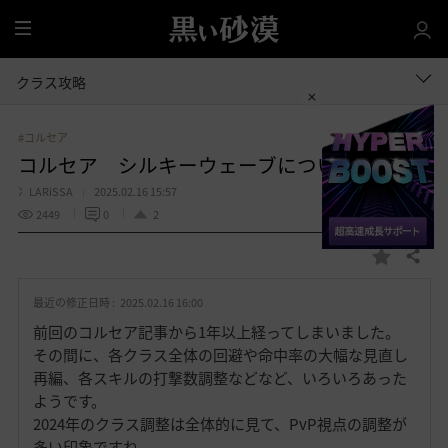
全
体
クラス攻略
#コルセア
コルセア シルキーウェーブについて
冫LARiSSA
2025.02.16 15:57
2449
0
2
共有する
お
気
最近の修正日時 :
2025.02.16 16:00
に
入
前回のコルセア記事から1年以上経ってしまいました。
り
その間に、各クラス全体の回避や命中率の大幅な見直し
再編、各スキルの打撃数調整などなど、いろいろあった
ようです。
2024年のクラス調整は全体的に見て、PvP視点の調整が
多い印象ですね。