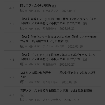
闇セラフィムのPVP関係
1
2026.04.11
0
3.4K
シャルグレア
【PvE】覚醒くノ一(KN) 狩り用：基本コンボ／ラバム（スキ
ル錬成）／スキル特化／小技まとめ（2026/03）
3
2026.03.31
0
4.3K
片倉優樹VT
【PvE】伝承ウィッチ無限コンボの引用【覚醒ウィッチ/伝承
ウィザード/覚醒ウサ】※3/31更新
9
2026.03.10
0
6.1K
アイシャハル-日本
【PvE】デッドアイ(DE) 狩り用：基本コンボ／ラバム（スキ
ル錬成）／スキル特化／小技まとめ（2026/02）
5
2026.02.27
0
3.7K
片倉優樹VT
コルセアの奪われた歴史 黒い砂漠史上１ではないだろ
うか
4
2026.02.16
1
2.7K
もんもんもん
覚醒メグ スキル紹介＆簡易コンボ集 Vol.2 覚醒武器編
1
2026.02.15
1
4.1K
さすらいの旅人