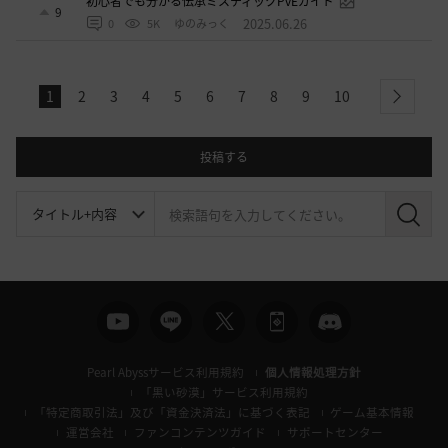
初心者でも分かる伝承ミスティックPvEガイド
9
2025.06.26
0
5K
ゆのみっく
1
2
3
4
5
6
7
8
9
10
next
投稿する
検
索
Pearl Abyssサービス利用規約
個人情報処理方針
「黒い砂漠」サービス利用規約
「特定商取引法」及び「資金決済法」に基づく表記
ゲーム基本情報
運営会社
ファンコンテンツガイド
サポートセンター