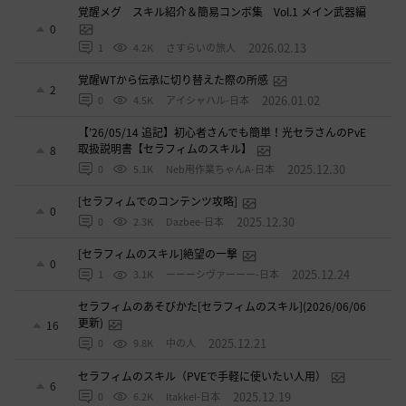
覚醒メグ スキル紹介＆簡易コンボ集 Vol.1 メイン武器編
0
2026.02.13
1
4.2K
さすらいの旅人
覚醒WTから伝承に切り替えた際の所感
2
2026.01.02
0
4.5K
アイシャハル-日本
【’26/05/14 追記】初心者さんでも簡単！光セラさんのPvE
取扱説明書【セラフィムのスキル】
8
2025.12.30
0
5.1K
Neb用作業ちゃんA-日本
[セラフィムでのコンテンツ攻略]
0
2025.12.30
0
2.3K
Dazbee-日本
[セラフィムのスキル]絶望の一撃
0
2025.12.24
1
3.1K
ーーーシヴァーーー-日本
セラフィムのあそびかた[セラフィムのスキル](2026/06/06
更新)
16
2025.12.21
0
9.8K
中の人
セラフィムのスキル（PVEで手軽に使いたい人用）
6
2025.12.19
0
6.2K
ItakkeI-日本