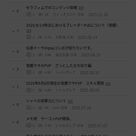
セラフィムでのコンテンツ攻略
0
2025.12.18
0
3K
ウィッチクロウ-日本
2025/8/13時点におけるブレイダーPvEについて（覚醒）
7
2025.08.14
0
5.7K
白斬海-日本
伝承ドーサのpvpコンボが知りたいです。
0
2025.08.13
0
2.8K
後方支援-日本
覚醒ウサのPVP ざっとした立ち回り編
2
2025.08.10
0
4.8K
シャルグレア
2025年8月8日現在の覚醒ウサPVP スキル関係
1
2025.08.09
0
4.6K
シャルグレア
シャイの攻撃力について
0
2025.07.26
2
4K
Tam-日本
メモ用 ウーコンPVP関係。
0
2025.07.03
0
3.7K
シャルグレア-日本