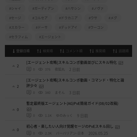
#シャイ
#ガーディアン
#ハサシン
#ノヴァ
#セージ
#コルセア
#ドラカニア
#ウサ
#メグ
#スカラー
#ドーサ
#デッドアイ
#ウーコン
#セラフィム
#エージェント
登録日順
検索順
コメント順
推奨順
話題順
[エージェント攻略]スキルコンボ動画並びにスキル特化
2
2 日前
0
376
夜狐丸
[エージェント攻略]スキルコンボ動画・コマンド・特化と論
評少々
2
3 日前
0
340
まそん
暫定最終版エージェント(AG)PvE簡易ガイド(08/02改稿)
0
9 日前
0
1.1K
ゆのみっく
初心者・楽したい人向け覚醒セージのPvEスキル回し
0
2026.05.25
0
2.3K
バ一バリアン-日本