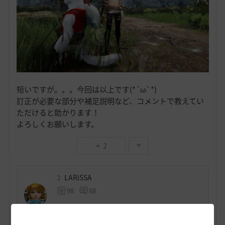
短いですが。。。今回は以上です(*´ω`*)
訂正が必要な部分や補足説明など、コメントで教えてい
ただけると助かります！
よろしくお願いします。
2
冫LARiSSA
98
68
Lv
62
冫Melia